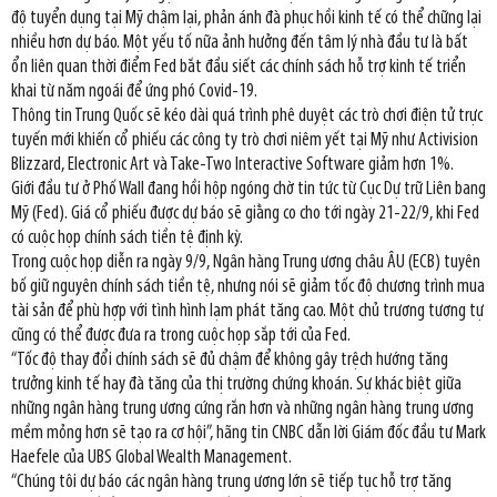
độ tuyển dụng tại Mỹ chậm lại, phản ánh đà phục hồi kinh tế có thể chững lại
nhiều hơn dự báo. Một yếu tố nữa ảnh hưởng đến tâm lý nhà đầu tư là bất
ổn liên quan thời điểm Fed bắt đầu siết các chính sách hỗ trợ kinh tế triển
khai từ năm ngoái để ứng phó Covid-19.
Thông tin Trung Quốc sẽ kéo dài quá trình phê duyệt các trò chơi điện tử trực
tuyến mới khiến cổ phiếu các công ty trò chơi niêm yết tại Mỹ như Activision
Blizzard, Electronic Art và Take-Two Interactive Software giảm hơn 1%.
Giới đầu tư ở Phố Wall đang hồi hộp ngóng chờ tin tức từ Cục Dự trữ Liên bang
Mỹ (Fed). Giá cổ phiếu được dự báo sẽ giằng co cho tới ngày 21-22/9, khi Fed
có cuộc họp chính sách tiền tệ định kỳ.
Trong cuộc họp diễn ra ngày 9/9, Ngân hàng Trung ương châu ÂU (ECB) tuyên
bố giữ nguyên chính sách tiền tệ, nhưng nói sẽ giảm tốc độ chương trình mua
tài sản để phù hợp với tình hình lạm phát tăng cao. Một chủ trương tương tự
cũng có thể được đưa ra trong cuộc họp sắp tới của Fed.
“Tốc độ thay đổi chính sách sẽ đủ chậm để không gây trệch hướng tăng
trưởng kinh tế hay đà tăng của thị trường chứng khoán. Sự khác biệt giữa
những ngân hàng trung ương cứng rắn hơn và những ngân hàng trung ương
mềm mỏng hơn sẽ tạo ra cơ hội”, hãng tin CNBC dẫn lời Giám đốc đầu tư Mark
Haefele của UBS Global Wealth Management.
“Chúng tôi dự báo các ngân hàng trung ương lớn sẽ tiếp tục hỗ trợ tăng