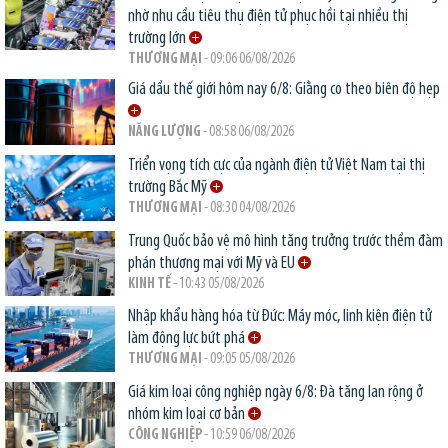
nhờ nhu cầu tiêu thụ điện tử phục hồi tại nhiều thị
trường lớn
THƯƠNG MẠI
- 09:06 06/08/2026
Giá dầu thế giới hôm nay 6/8: Giằng co theo biên độ hẹp
NĂNG LƯỢNG
- 08:58 06/08/2026
Triển vọng tích cực của ngành điện tử Việt Nam tại thị
trường Bắc Mỹ
THƯƠNG MẠI
- 08:30 04/08/2026
Trung Quốc bảo vệ mô hình tăng trưởng trước thềm đàm
phán thương mại với Mỹ và EU
KINH TẾ
- 10:43 05/08/2026
Nhập khẩu hàng hóa từ Đức: Máy móc, linh kiện điện tử
làm động lực bứt phá
THƯƠNG MẠI
- 09:05 05/08/2026
Giá kim loại công nghiệp ngày 6/8: Đà tăng lan rộng ở
nhóm kim loại cơ bản
CÔNG NGHIỆP
- 10:59 06/08/2026