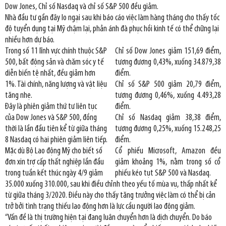
Dow Jones, Chỉ số Nasdaq và chỉ số S&P 500 đều giảm.
Nhà đầu tư gần đây lo ngại sau khi báo cáo việc làm hàng tháng cho thấy tốc
độ tuyển dụng tại Mỹ chậm lại, phản ánh đà phục hồi kinh tế có thể chững lại
nhiều hơn dự báo.
Trong số 11 lĩnh vực chính thuộc S&P
Chỉ số Dow Jones giảm 151,69 điểm,
500, bất động sản và chăm sóc y tế
tương đương 0,43%, xuống 34.879,38
diễn biến tệ nhất, đều giảm hơn
điểm.
1%. Tài chính, năng lượng và vật liệu
Chỉ số S&P 500 giảm 20,79 điểm,
tăng nhẹ.
tương đương 0,46%, xuống 4.493,28
Đây là phiên giảm thứ tư liên tục
điểm.
của Dow Jones và S&P 500, đồng
Chỉ số Nasdaq giảm 38,38 điểm,
thời là lần đầu tiên kể từ giữa tháng
tương đương 0,25%, xuống 15.248,25
8 Nasdaq có hai phiên giảm liên tiếp.
điểm.
Mặc dù Bộ Lao động Mỹ cho biết số
Cổ phiếu Microsoft, Amazon đều
đơn xin trợ cấp thất nghiệp lần đầu
giảm khoảng 1%, nằm trong số cổ
trong tuần kết thúc ngày 4/9 giảm
phiếu kéo tụt S&P 500 và Nasdaq.
35.000 xuống 310.000, sau khi điều chỉnh theo yếu tố mùa vụ, thấp nhất kể
từ giữa tháng 3/2020. Điều này cho thấy tăng trưởng việc làm có thể bị cản
trở bởi tình trạng thiếu lao động hơn là lực cầu người lao động giảm.
“Vấn đề là thị trường hiện tại đang luân chuyển hơn là dịch chuyển. Do báo