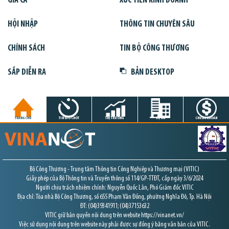
GIÁ CẢ
XÚC TIẾN KINH DOANH
HỘI NHẬP
THÔNG TIN CHUYÊN SÂU
CHÍNH SÁCH
TIN BỘ CÔNG THƯƠNG
SẮP DIỄN RA
BẢN DESKTOP
TRANG CHỦ
TIN GIỜ CHÓT
THỊ TRƯỜNG
DỰ ÁN
CHỨNG KHOÁN
Bộ Công Thương - Trung tâm Thông tin Công Nghiệp và Thương mại (VITIC)
Giấy phép của Bộ Thông tin và Truyền thông số 114/GP-TTĐT, cấp ngày 3/6/2024
Người chịu trách nhiệm chính: Nguyễn Quốc Lân, Phó Giám đốc VITIC
Địa chỉ: Tòa nhà Bộ Công Thương, số 655 Phạm Văn Đồng, phường Nghĩa Đô, Tp. Hà Nội
ĐT: (04)39341911; (04)37153632
VITIC giữ bản quyền nội dung trên website https://vinanet.vn/
Việc sử dụng nội dung trên website này phải được sự đồng ý bằng văn bản của VITIC.