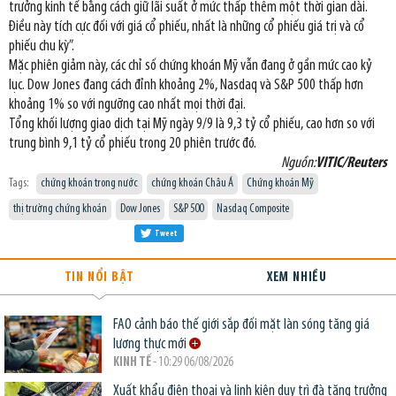
trưởng kinh tế bằng cách giữ lãi suất ở mức thấp thêm một thời gian dài.
Điều này tích cực đối với giá cổ phiếu, nhất là những cổ phiếu giá trị và cổ
phiếu chu kỳ”.
Mặc phiên giảm này, các chỉ số chứng khoán Mỹ vẫn đang ở gần mức cao kỷ
lục. Dow Jones đang cách đỉnh khoảng 2%, Nasdaq và S&P 500 thấp hơn
khoảng 1% so với ngưỡng cao nhất mọi thời đại.
Tổng khối lượng giao dịch tại Mỹ ngày 9/9 là 9,3 tỷ cổ phiếu, cao hơn so với
trung bình 9,1 tỷ cổ phiếu trong 20 phiên trước đó.
Nguồn:
VITIC/Reuters
Tags:
chứng khoán trong nước
chứng khoán Châu Á
Chứng khoán Mỹ
thị trường chứng khoán
Dow Jones
S&P 500
Nasdaq Composite
Tweet
TIN NỔI BẬT
XEM NHIỀU
FAO cảnh báo thế giới sắp đối mặt làn sóng tăng giá
lương thực mới
KINH TẾ
- 10:29 06/08/2026
Xuất khẩu điện thoại và linh kiện duy trì đà tăng trưởng