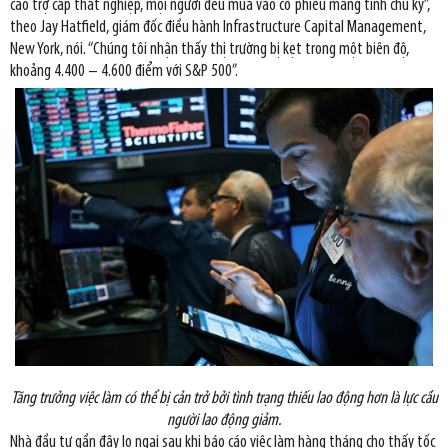
cáo trợ cấp thất nghiệp, mọi người đều mua vào cổ phiếu mang tính chu kỳ”,
theo Jay Hatfield, giám đốc điều hành Infrastructure Capital Management,
New York, nói. “Chúng tôi nhận thấy thị trường bị kẹt trong một biên độ,
khoảng 4.400 – 4.600 điểm với S&P 500”.
Tăng trưởng việc làm có thể bị cản trở bởi tình trạng thiếu lao động hơn là lực cầu
người lao động giảm.
Nhà đầu tư gần đây lo ngại sau khi báo cáo việc làm hàng tháng cho thấy tốc