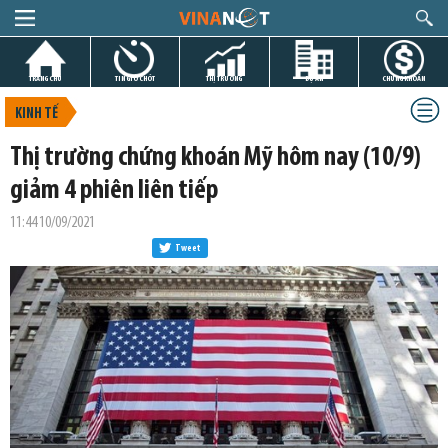
TRANG CHỦ
TIN GIỜ CHÓT
THỊ TRƯỜNG
DỰ ÁN
CHỨNG KHOÁN
KINH TẾ
Thị trường chứng khoán Mỹ hôm nay (10/9)
giảm 4 phiên liên tiếp
11:44 10/09/2021
Tweet