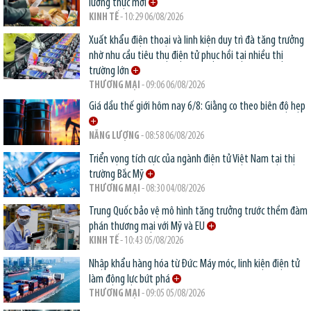
lương thực mới
KINH TẾ
- 10:29 06/08/2026
Xuất khẩu điện thoại và linh kiện duy trì đà tăng trưởng
nhờ nhu cầu tiêu thụ điện tử phục hồi tại nhiều thị
trường lớn
THƯƠNG MẠI
- 09:06 06/08/2026
Giá dầu thế giới hôm nay 6/8: Giằng co theo biên độ hẹp
NĂNG LƯỢNG
- 08:58 06/08/2026
Triển vọng tích cực của ngành điện tử Việt Nam tại thị
trường Bắc Mỹ
THƯƠNG MẠI
- 08:30 04/08/2026
Trung Quốc bảo vệ mô hình tăng trưởng trước thềm đàm
phán thương mại với Mỹ và EU
KINH TẾ
- 10:43 05/08/2026
Nhập khẩu hàng hóa từ Đức: Máy móc, linh kiện điện tử
làm động lực bứt phá
THƯƠNG MẠI
- 09:05 05/08/2026