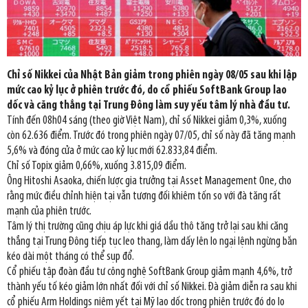
Chỉ số Nikkei của Nhật Bản giảm trong phiên ngày 08/05 sau khi lập
mức cao kỷ lục ở phiên trước đó, do cổ phiếu SoftBank Group lao
dốc và căng thẳng tại Trung Đông làm suy yếu tâm lý nhà đầu tư.
Tính đến 08h04 sáng (theo giờ Việt Nam), chỉ số Nikkei giảm 0,3%, xuống
còn 62.636 điểm. Trước đó trong phiên ngày 07/05, chỉ số này đã tăng mạnh
5,6% và đóng cửa ở mức cao kỷ lục mới 62.833,84 điểm.
Chỉ số Topix giảm 0,66%, xuống 3.815,09 điểm.
Ông Hitoshi Asaoka, chiến lược gia trưởng tại Asset Management One, cho
rằng mức điều chỉnh hiện tại vẫn tương đối khiêm tốn so với đà tăng rất
mạnh của phiên trước.
Tâm lý thị trường cũng chịu áp lực khi giá dầu thô tăng trở lại sau khi căng
thẳng tại Trung Đông tiếp tục leo thang, làm dấy lên lo ngại lệnh ngừng bắn
kéo dài một tháng có thể sụp đổ.
Cổ phiếu tập đoàn đầu tư công nghệ SoftBank Group giảm mạnh 4,6%, trở
thành yếu tố kéo giảm lớn nhất đối với chỉ số Nikkei. Đà giảm diễn ra sau khi
cổ phiếu Arm Holdings niêm yết tại Mỹ lao dốc trong phiên trước đó do lo