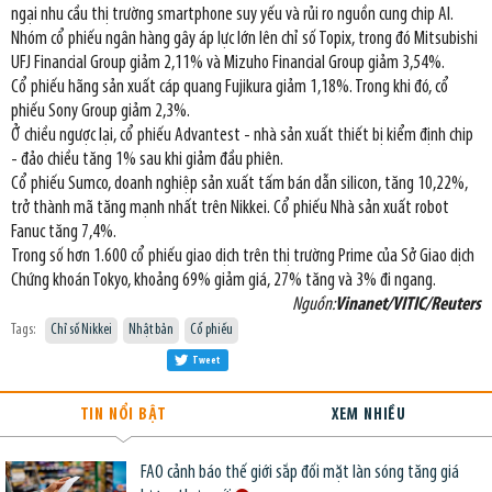
ngại nhu cầu thị trường smartphone suy yếu và rủi ro nguồn cung chip AI.
Nhóm cổ phiếu ngân hàng gây áp lực lớn lên chỉ số Topix, trong đó Mitsubishi
UFJ Financial Group giảm 2,11% và Mizuho Financial Group giảm 3,54%.
Cổ phiếu hãng sản xuất cáp quang Fujikura giảm 1,18%. Trong khi đó, cổ
phiếu Sony Group giảm 2,3%.
Ở chiều ngược lại, cổ phiếu Advantest - nhà sản xuất thiết bị kiểm định chip
- đảo chiều tăng 1% sau khi giảm đầu phiên.
Cổ phiếu Sumco, doanh nghiệp sản xuất tấm bán dẫn silicon, tăng 10,22%,
trở thành mã tăng mạnh nhất trên Nikkei. Cổ phiếu Nhà sản xuất robot
Fanuc tăng 7,4%.
Trong số hơn 1.600 cổ phiếu giao dịch trên thị trường Prime của Sở Giao dịch
Chứng khoán Tokyo, khoảng 69% giảm giá, 27% tăng và 3% đi ngang.
Nguồn:
Vinanet/VITIC/Reuters
Tags:
Chỉ số Nikkei
Nhật bản
Cổ phiếu
Tweet
TIN NỔI BẬT
XEM NHIỀU
FAO cảnh báo thế giới sắp đối mặt làn sóng tăng giá