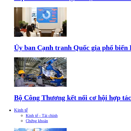
Ủy ban Cạnh tranh Quốc gia phổ biến L
Bộ Công Thương kết nối cơ hội hợp tác
Kinh tế
Kinh tế - Tài chính
Chứng khoán