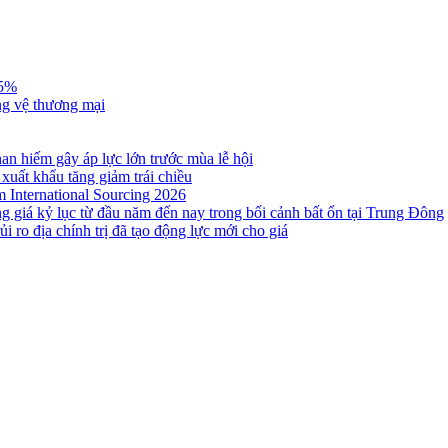
,5%
ng vệ thương mại
n hiếm gây áp lực lớn trước mùa lễ hội
 xuất khẩu tăng giảm trái chiều
m International Sourcing 2026
g giá kỷ lục từ đầu năm đến nay trong bối cảnh bất ổn tại Trung Đông
i ro địa chính trị đã tạo động lực mới cho giá