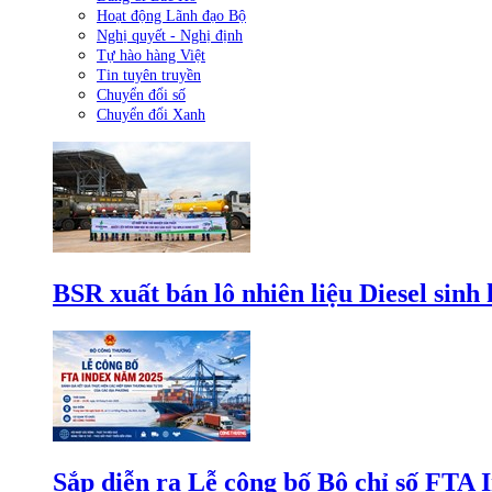
Hoạt động Lãnh đạo Bộ
Nghị quyết - Nghị định
Tự hào hàng Việt
Tin tuyên truyền
Chuyển đổi số
Chuyển đổi Xanh
BSR xuất bán lô nhiên liệu Diesel sinh
Sắp diễn ra Lễ công bố Bộ chỉ số FTA