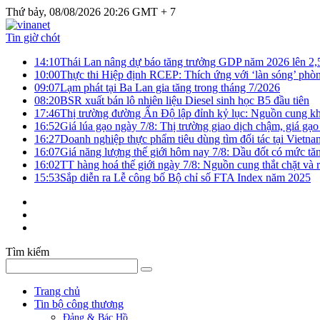
Thứ bảy, 08/08/2026 20:26 GMT + 7
Tin giờ chót
14:10
Thái Lan nâng dự báo tăng trưởng GDP năm 2026 lên 2
10:00
Thực thi Hiệp định RCEP: Thích ứng với ‘làn sóng’ phò
09:07
Lạm phát tại Ba Lan gia tăng trong tháng 7/2026
08:20
BSR xuất bán lô nhiên liệu Diesel sinh học B5 đầu tiên
17:46
Thị trường đường Ấn Độ lập đỉnh kỷ lục: Nguồn cung kha
16:52
Giá lúa gạo ngày 7/8: Thị trường giao dịch chậm, giá gạo
16:27
Doanh nghiệp thực phẩm tiêu dùng tìm đối tác tại Vietna
16:07
Giá năng lượng thế giới hôm nay 7/8: Dầu đốt có mức tăn
16:02
TT hàng hoá thế giới ngày 7/8: Nguồn cung thắt chặt và rủ
15:53
Sắp diễn ra Lễ công bố Bộ chỉ số FTA Index năm 2025
Tìm kiếm
Trang chủ
Tin bộ công thương
Đảng & Bác Hồ