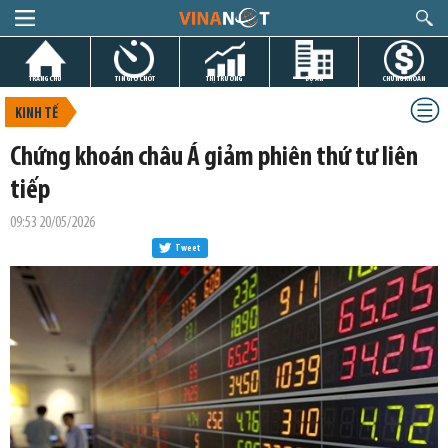
TRANG CHỦ
TIN GIỜ CHÓT
THỊ TRƯỜNG
DỰ ÁN
CHỨNG KHOÁN
KINH TẾ
Chứng khoán châu Á giảm phiên thứ tư liên
tiếp
09:53 20/05/2026
Tweet