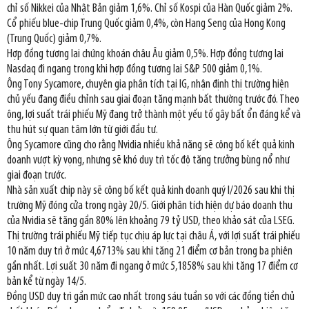
chỉ số Nikkei của Nhật Bản giảm 1,6%. Chỉ số Kospi của Hàn Quốc giảm 2%.
Cổ phiếu blue-chip Trung Quốc giảm 0,4%, còn Hang Seng của Hong Kong
(Trung Quốc) giảm 0,7%.
Hợp đồng tương lai chứng khoán châu Âu giảm 0,5%. Hợp đồng tương lai
Nasdaq đi ngang trong khi hợp đồng tương lai S&P 500 giảm 0,1%.
Ông Tony Sycamore, chuyên gia phân tích tại IG, nhận định thị trường hiện
chủ yếu đang điều chỉnh sau giai đoạn tăng mạnh bất thường trước đó. Theo
ông, lợi suất trái phiếu Mỹ đang trở thành một yếu tố gây bất ổn đáng kể và
thu hút sự quan tâm lớn từ giới đầu tư.
Ông Sycamore cũng cho rằng Nvidia nhiều khả năng sẽ công bố kết quả kinh
doanh vượt kỳ vọng, nhưng sẽ khó duy trì tốc độ tăng trưởng bùng nổ như
giai đoạn trước.
Nhà sản xuất chip này sẽ công bố kết quả kinh doanh quý I/2026 sau khi thị
trường Mỹ đóng cửa trong ngày 20/5. Giới phân tích hiện dự báo doanh thu
của Nvidia sẽ tăng gần 80% lên khoảng 79 tỷ USD, theo khảo sát của LSEG.
Thị trường trái phiếu Mỹ tiếp tục chịu áp lực tại châu Á, với lợi suất trái phiếu
10 năm duy trì ở mức 4,6713% sau khi tăng 21 điểm cơ bản trong ba phiên
gần nhất. Lợi suất 30 năm đi ngang ở mức 5,1858% sau khi tăng 17 điểm cơ
bản kể từ ngày 14/5.
Đồng USD duy trì gần mức cao nhất trong sáu tuần so với các đồng tiền chủ