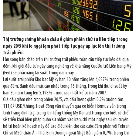
Thị trường chứng khoán châu Á giảm phiên thứ tư liên tiếp trong
ngày 20/5 khi lo ngại lạm phát tiếp tục gây áp lực lên thị trường
trái phiếu.
Làn sóng bán tháo trên thị trường trái phiếu toàn cầu tiếp tục kéo dài qua
đêm, khi giới đầu tư ngày càng nghiêng về khả năng Cục Dự trữ Liên bang Mỹ
(Fed) sẽ phải nâng lãi suất trong năm nay.
Lợi suất trái phiếu Kho bạc Mỹ kỳ hạn 10 năm tăng lên 4,687% trong phiên
qua đêm, đánh dấu mức cao nhất trong 16 tháng. Trong khi đó, lợi suất kỳ
hạn 30 năm tăng lên 5,198% - mức cao nhất kể từ năm 2007.
Giá dầu giảm nhẹ trong phiên 20/5, với dầu Brent giảm 0,2% xuống còn
111,07 USD/thùng. Hoạt động vận chuyển qua eo biển Hormuz vẫn trong
tình trạng đình trệ, trong khi Tổng thống Mỹ Donald Trump cho biết có thể
sẽ triển khai biện pháp quân sự nhằm vào Iran, chỉ một ngày sau khi tuyên
bố trì hoãn kế hoạch này để tạo điều kiện cho các cuộc đàm phán với Tehran.
Chỉ số MSCI châu Á - Thái Bình Dương ngoài Nhật Bản giảm 0,7%, trong khi