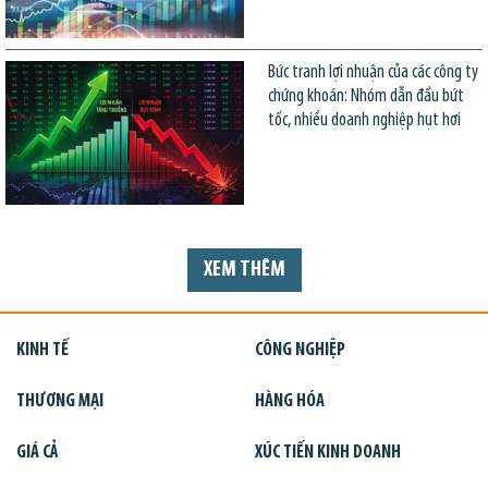
Bức tranh lợi nhuận của các công ty
chứng khoán: Nhóm dẫn đầu bứt
tốc, nhiều doanh nghiệp hụt hơi
XEM THÊM
KINH TẾ
CÔNG NGHIỆP
THƯƠNG MẠI
HÀNG HÓA
GIÁ CẢ
XÚC TIẾN KINH DOANH