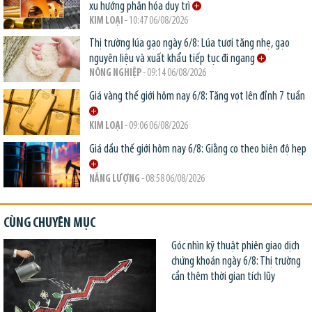
xu hướng phân hóa duy trì
KIM LOẠI
- 10:47 06/08/2026
Thị trường lúa gạo ngày 6/8: Lúa tươi tăng nhẹ, gạo
nguyên liệu và xuất khẩu tiếp tục đi ngang
NÔNG NGHIỆP
- 09:14 06/08/2026
Giá vàng thế giới hôm nay 6/8: Tăng vọt lên đỉnh 7 tuần
KIM LOẠI
- 09:06 06/08/2026
Giá dầu thế giới hôm nay 6/8: Giằng co theo biên độ hẹp
NĂNG LƯỢNG
- 08:58 06/08/2026
CÙNG CHUYÊN MỤC
Góc nhìn kỹ thuật phiên giao dịch
chứng khoán ngày 6/8: Thị trường
cần thêm thời gian tích lũy