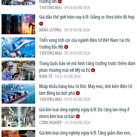
trường lớn
THƯƠNG MẠI
- 09:06 06/08/2026
Giá dầu thế giới hôm nay 6/8: Giằng co theo biên độ hẹp
NĂNG LƯỢNG
- 08:58 06/08/2026
Triển vọng tích cực của ngành điện tử Việt Nam tại thị
trường Bắc Mỹ
THƯƠNG MẠI
- 08:30 04/08/2026
Trung Quốc bảo vệ mô hình tăng trưởng trước thềm đàm
phán thương mại với Mỹ và EU
KINH TẾ
- 10:43 05/08/2026
Nhập khẩu hàng hóa từ Đức: Máy móc, linh kiện điện tử
làm động lực bứt phá
THƯƠNG MẠI
- 09:05 05/08/2026
Giá kim loại công nghiệp ngày 6/8: Đà tăng lan rộng ở
nhóm kim loại cơ bản
CÔNG NGHIỆP
- 10:59 06/08/2026
Giá kim loại công nghiệp ngày 6/8: Tăng giảm đan xen,