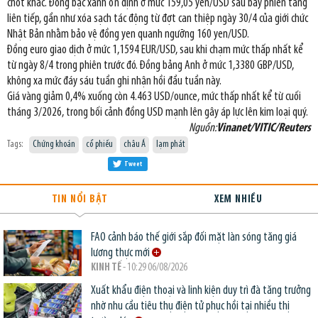
chốt khác. Đồng bạc xanh ổn định ở mức 159,05 yen/USD sau bảy phiên tăng
liên tiếp, gần như xóa sạch tác động từ đợt can thiệp ngày 30/4 của giới chức
Nhật Bản nhằm bảo vệ đồng yen quanh ngưỡng 160 yen/USD.
Đồng euro giao dịch ở mức 1,1594 EUR/USD, sau khi chạm mức thấp nhất kể
từ ngày 8/4 trong phiên trước đó. Đồng bảng Anh ở mức 1,3380 GBP/USD,
không xa mức đáy sáu tuần ghi nhận hồi đầu tuần này.
Giá vàng giảm 0,4% xuống còn 4.463 USD/ounce, mức thấp nhất kể từ cuối
tháng 3/2026, trong bối cảnh đồng USD mạnh lên gây áp lực lên kim loại quý.
Nguồn:
Vinanet/VITIC/Reuters
Tags:
Chứng khoán
cổ phiếu
châu Á
lạm phát
Tweet
TIN NỔI BẬT
XEM NHIỀU
FAO cảnh báo thế giới sắp đối mặt làn sóng tăng giá
lương thực mới
KINH TẾ
- 10:29 06/08/2026
Xuất khẩu điện thoại và linh kiện duy trì đà tăng trưởng
nhờ nhu cầu tiêu thụ điện tử phục hồi tại nhiều thị