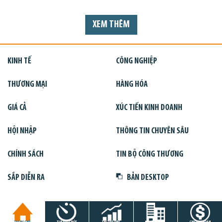
XEM THÊM
KINH TẾ
CÔNG NGHIỆP
THƯƠNG MẠI
HÀNG HÓA
GIÁ CẢ
XÚC TIẾN KINH DOANH
HỘI NHẬP
THÔNG TIN CHUYÊN SÂU
CHÍNH SÁCH
TIN BỘ CÔNG THƯƠNG
SẮP DIỄN RA
BẢN DESKTOP
TRANG CHỦ
TIN GIỜ CHÓT
THỊ TRƯỜNG
DỰ ÁN
CHỨNG KHOÁN