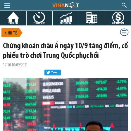
TRANG CHỦ
TIN GIỜ CHÓT
THỊ TRƯỜNG
DỰ ÁN
CHỨNG KHOÁN
KINH TẾ
Chứng khoán châu Á ngày 10/9 tăng điểm, cổ
phiếu trò chơi Trung Quốc phục hồi
17:10 10/09/2021
Tweet