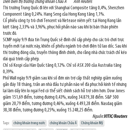
Diễn biến thị trường chứng khoán Châu Á Ảnh Reuters
Thị trường Trung Quốc đi lên với Shanghai Composite tăng 0,4%, Shenzhen
Component tăng 0,24%. Hang Seng của Hong Kong tăng 1,1%.
Cổ phiếu công ty trò chơi Tencent và Netease niêm yết tại Hong Kong lần
lượt tăng 2,33% và 3,96%, phục hồi phần nào sau khi bị bán tháo phiên
trước đó.
SCMP ngày 9/9 đưa tin Trung Quốc sẽ đình chỉ cấp phép cho các trò chơi trực
tuyến mới tại nước này, khiến cổ phiếu ngành trò chơi điện tử lao dốc. Sau khi
thị trường đóng cửa, truyền thông đính chính, cho rằng nhà chức trách chỉ kéo
dài quá trình cấp phép.
Chỉ số Kospi của Hàn Quốc tăng 0,12%. Chỉ số ASX 200 của Australia tăng
0,39%.
Phố Wall ngày 9/9 giảm sau khi số đơn xin trợ cấp thất nghiệp giảm xuống
gần đáy 18 tháng, trấn an nhà đầu tư phần nào về đà phục hồi kinh tế nhưng
lại làm dấy lên lo ngại Fed có thể siết chính sách hỗ trợ sớm hơn. Dow Jones
giảm 151,69 điểm, tương đương 0,43%, xuống 34.879,38 điểm. S&P 500
giảm 20,79 điểm, tương đương 0,46%, xuống 4.493,28 điểm. Nasdaq giảm
38,38 điểm, tương đương 0,25%, xuống 15.248,25 điểm.
Nguồn:
VITIC/Reuters
Tags:
chứng khoán trong nước
chứng khoán Châu Á
Chứng khoán Mỹ