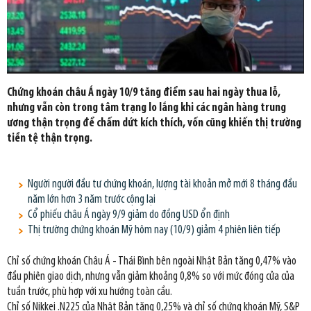
Chứng khoán châu Á ngày 10/9 tăng điểm sau hai ngày thua lỗ,
nhưng vẫn còn trong tâm trạng lo lắng khi các ngân hàng trung
ương thận trọng để chấm dứt kích thích, vốn cũng khiến thị trường
tiền tệ thận trọng.
Người người đầu tư chứng khoán, lượng tài khoản mở mới 8 tháng đầu
năm lớn hơn 3 năm trước cộng lại
Cổ phiếu châu Á ngày 9/9 giảm do đồng USD ổn định
Thị trường chứng khoán Mỹ hôm nay (10/9) giảm 4 phiên liên tiếp
Chỉ số chứng khoán Châu Á - Thái Bình bên ngoài Nhật Bản tăng 0,47% vào
đầu phiên giao dịch, nhưng vẫn giảm khoảng 0,8% so với mức đóng cửa của
tuần trước, phù hợp với xu hướng toàn cầu.
Chỉ số Nikkei .N225 của Nhật Bản tăng 0,25% và chỉ số chứng khoán Mỹ, S&P