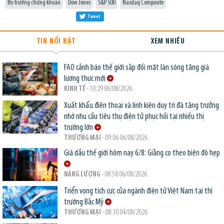
thị trường chứng khoán
Dow Jones
S&P 500
Nasdaq Composite
Tweet
TIN NỔI BẬT
XEM NHIỀU
FAO cảnh báo thế giới sắp đối mặt làn sóng tăng giá
lương thực mới
KINH TẾ
- 10:29 06/08/2026
Xuất khẩu điện thoại và linh kiện duy trì đà tăng trưởng
nhờ nhu cầu tiêu thụ điện tử phục hồi tại nhiều thị
trường lớn
THƯƠNG MẠI
- 09:06 06/08/2026
Giá dầu thế giới hôm nay 6/8: Giằng co theo biên độ hẹp
NĂNG LƯỢNG
- 08:58 06/08/2026
Triển vọng tích cực của ngành điện tử Việt Nam tại thị
trường Bắc Mỹ
THƯƠNG MẠI
- 08:30 04/08/2026