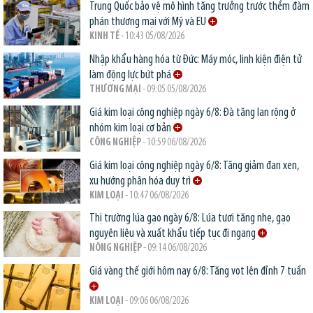
Trung Quốc bảo vệ mô hình tăng trưởng trước thềm đàm
phán thương mại với Mỹ và EU
KINH TẾ
- 10:43 05/08/2026
Nhập khẩu hàng hóa từ Đức: Máy móc, linh kiện điện tử
làm động lực bứt phá
THƯƠNG MẠI
- 09:05 05/08/2026
Giá kim loại công nghiệp ngày 6/8: Đà tăng lan rộng ở
nhóm kim loại cơ bản
CÔNG NGHIỆP
- 10:59 06/08/2026
Giá kim loại công nghiệp ngày 6/8: Tăng giảm đan xen,
xu hướng phân hóa duy trì
KIM LOẠI
- 10:47 06/08/2026
Thị trường lúa gạo ngày 6/8: Lúa tươi tăng nhẹ, gạo
nguyên liệu và xuất khẩu tiếp tục đi ngang
NÔNG NGHIỆP
- 09:14 06/08/2026
Giá vàng thế giới hôm nay 6/8: Tăng vọt lên đỉnh 7 tuần
KIM LOẠI
- 09:06 06/08/2026