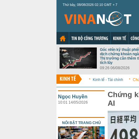
Thứ bảy, 08/08/2026 02:10 GMT + 7
TIN BỘ CÔNG THƯƠNG
KINH TẾ
CÔNG
Góc nhìn kỹ thuật phiê
dịch chứng khoán ngà
Thị trường cần thêm t
tích lũy
09:26 06/08/2026
KINH TẾ
Kinh tế - Tài chính
Ch
Chứng k
Ngọc Huyền
AI
10:01 14/05/2026
NỔI BẬT TRANG CHỦ