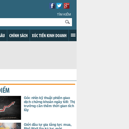
TÌM KIẾM
SÂU
CHÍNH SÁCH
XÚC TIẾN KINH DOANH
ĐIỂM
Góc nhìn kỹ thuật phiên giao
dịch chứng khoán ngày 6/8: Thị
trường cần thêm thời gian tích
lũy
Giới đầu tư gia tăng lực mua,
Phố Wall lập kỷ lục mới