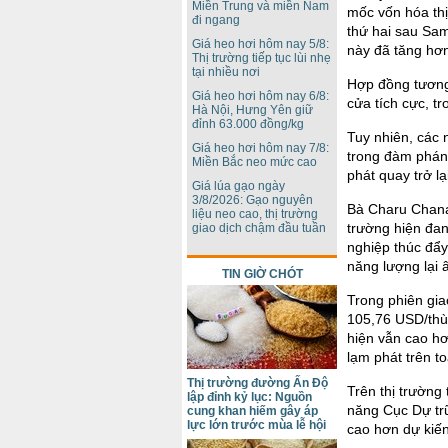
Miền Trung và miền Nam
mốc vốn hóa th
đi ngang
thứ hai sau Sam
Giá heo hơi hôm nay 5/8:
này đã tăng hơ
Thị trường tiếp tục lùi nhẹ
tại nhiều nơi
Hợp đồng tương
Giá heo hơi hôm nay 6/8:
cửa tích cực, t
Hà Nội, Hưng Yên giữ
đỉnh 63.000 đồng/kg
Tuy nhiên, các 
Giá heo hơi hôm nay 7/8:
trong đàm phán 
Miền Bắc neo mức cao
phát quay trở lạ
Giá lúa gạo ngày
3/8/2026: Gạo nguyên
Bà Charu Chanan
liệu neo cao, thị trường
trường hiện đan
giao dịch chậm đầu tuần
nghiệp thúc đẩy
năng lượng lại 
TIN GIỜ CHÓT
Trong phiên gia
105,76 USD/thù
hiện vẫn cao hơ
lạm phát trên t
Thị trường đường Ấn Độ
Trên thị trường
lập đỉnh kỷ lục: Nguồn
năng Cục Dự trữ
cung khan hiếm gây áp
lực lớn trước mùa lễ hội
cao hơn dự kiến