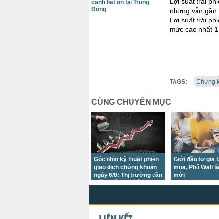
Lợi suất trái p
cảnh bất ổn tại Trung
Đông
nhưng vẫn gần m
Lợi suất trái 
mức cao nhất 1
TAGS:
Chứng k
CÙNG CHUYÊN MỤC
Góc nhìn kỹ thuật phiên
Giới đầu tư gia 
giao dịch chứng khoán
mua, Phố Wall lậ
ngày 6/8: Thị trường cần
mới
thêm thời gian tích lũy