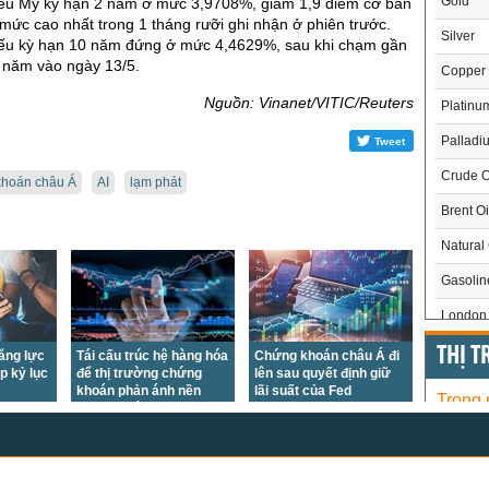
Gold
hiếu Mỹ kỳ hạn 2 năm ở mức 3,9708%, giảm 1,9 điểm cơ bản
ức cao nhất trong 1 tháng rưỡi ghi nhận ở phiên trước.
Silver
phiếu kỳ hạn 10 năm đứng ở mức 4,4629%, sau khi chạm gần
 năm vào ngày 13/5.
Copper
Nguồn: Vinanet/VITIC/Reuters
Platinu
Palladi
Tweet
Crude O
hoán châu Á
AI
lạm phát
Brent Oi
Natural
Gasoli
London 
US Whe
THỊ 
tăng lực
Tái cấu trúc hệ hàng hóa
Chứng khoán châu Á đi
p kỷ lục
để thị trường chứng
lên sau quyết định giữ
US Cor
khoán phản ánh nền
lãi suất của Fed
Trong
kinh tế mới
US Soy
US Coff
Chỉ