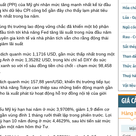
xuất (PPI) của Mỹ ghi nhận mức tăng mạnh nhất kể từ đầu
Hóa chấ
 khi dữ liệu CPI công bố gần đây cho thấy lạm phát tiêu
h nhất trong ba năm.
Lúa - G
ùng thị trường lao động vững chắc đã khiến một bộ phận
Ngũ cố
đầu tính tới khả năng Fed tăng lãi suất trong nửa đầu năm
Rau - C
huyên gia kinh tế và nhà phân tích vẫn cho rằng động thái
giảm lãi suất
Sắt thé
 dịch quanh mức 1,1716 USD, gần mức thấp nhất trong một
Than đ
g Anh ở mức 1,35282 USD, trong khi chỉ số DXY đo sức
xanh so với rổ sáu đồng tiền chủ chốt - chạm mức 98,458
Thức ăn
.
Thuỷ hả
ịch quanh mức 157,88 yen/USD, khiến thị trường tiếp tục
Vật liệ
c khả năng Tokyo can thiệp sau những biến động mạnh gần
ho là xuất phát từ hoạt động hỗ trợ đồng nội tệ của giới
GIÁ C
hiếu Mỹ kỳ hạn hai năm ở mức 3,9708%, giảm 1,9 điểm cơ
Hàng 
ần vùng đỉnh 1 tháng rưỡi thiết lập trong phiên trước. Lợi
 kỳ hạn 10 năm đứng ở mức 4,4629%, sau khi tiến sát mức
 gần một năm hôm thứ Tư.
Mặt