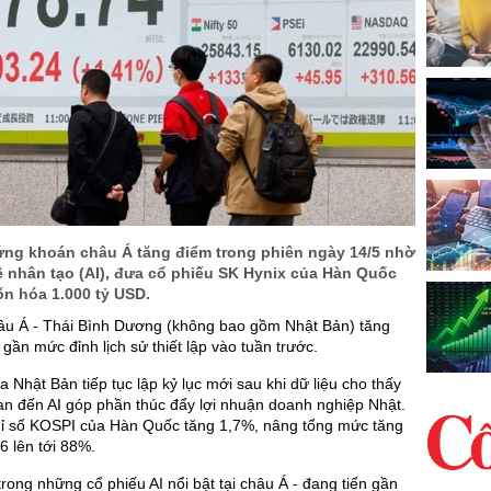
ứng khoán châu Á tăng điểm trong phiên ngày 14/5 nhờ
uệ nhân tạo (AI), đưa cổ phiếu SK Hynix của Hàn Quốc
ốn hóa 1.000 tỷ USD.
âu Á - Thái Bình Dương (không bao gồm Nhật Bản) tăng
gần mức đỉnh lịch sử thiết lập vào tuần trước.
a Nhật Bản tiếp tục lập kỷ lục mới sau khi dữ liệu cho thấy
an đến AI góp phần thúc đẩy lợi nhuận doanh nghiệp Nhật.
chỉ số KOSPI của Hàn Quốc tăng 1,7%, nâng tổng mức tăng
 lên tới 88%.
trong những cổ phiếu AI nổi bật tại châu Á - đang tiến gần