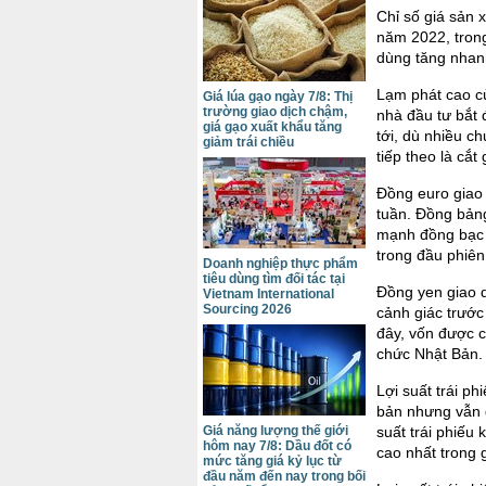
Chỉ số giá sản 
năm 2022, trong
dùng tăng nhan
Lạm phát cao c
Giá lúa gạo ngày 7/8: Thị
trường giao dịch chậm,
nhà đầu tư bắt 
giá gạo xuất khẩu tăng
tới, dù nhiều c
giảm trái chiều
tiếp theo là cắt 
Đồng euro giao
tuần. Đồng bản
mạnh đồng bạc 
trong đầu phiên
Doanh nghiệp thực phẩm
tiêu dùng tìm đối tác tại
Đồng yen giao d
Vietnam International
Sourcing 2026
cảnh giác trướ
đây, vốn được c
chức Nhật Bản.
Lợi suất trái p
bản nhưng vẫn g
Giá năng lượng thế giới
suất trái phiếu
hôm nay 7/8: Dầu đốt có
cao nhất trong
mức tăng giá kỷ lục từ
đầu năm đến nay trong bối