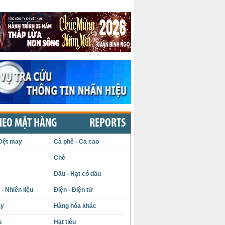
HEO MẶT HÀNG
REPORTS
Dệt may
Cà phê - Ca cao
Chè
Dầu - Hạt có dầu
- Nhiên liệu
Điện - Điện tử
ấy
Hàng hóa khác
u
Hạt tiêu