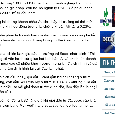
ị trường 1.000 tỷ USD, trở thành doanh nghiệp Hàn Quốc
sung gia nhập “câu lạc bộ nghìn tỷ USD”. Cổ phiếu hãng
n 200% kể từ đầu năm.
 lai chứng khoán châu Âu cho thấy thị trường có thể mở
rong khi hợp đồng tương lai chứng khoán Mỹ tăng 0,23%.
nhà phân tích cảnh báo giá dầu neo ở mức cao cùng bế tắc
chấm dứt xung đột Trung Đông có thể khiến lo ngại lạm
i.
a, chiến lược gia đầu tư trưởng tại Saxo, nhận định: “Thị
g cố vận hành cùng lúc hai kịch bản: AI và lợi nhuận doanh
TIN T
 mua vào cổ phiếu tăng trưởng, trong khi địa chính trị và giá
âm thầm định hình lại quỹ đạo lạm phát.”
Bông - 
o dịch đầu ngày, giá dầu Brent gần như đi ngang ở mức
Cao su
ng, còn dầu WTI của Mỹ ở mức 101,14 USD/thùng. Giá dầu
n nhiều so với giai đoạn trước xung đột, làm dấy lên lo ngại
Da giày
oàn cầu.
Dầu mỏ 
 tiền tệ, đồng USD tăng giá khi giới đầu tư đặt cược vào khả
 Liên bang Mỹ (Fed) nâng suất sau loạt dữ liệu lạm phát
Gỗ - Gi
.
Hạt điề