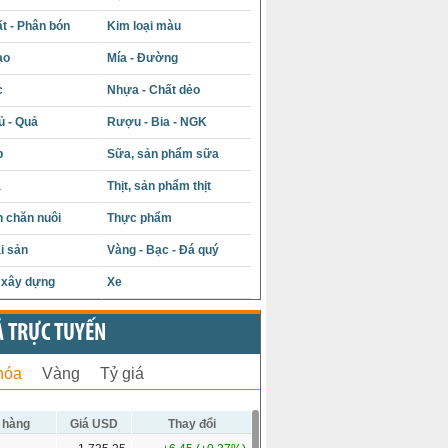
t - Phân bón
Kim loại màu
ạo
Mía - Đường
c
Nhựa - Chất dẻo
ủ - Quả
Rượu - Bia - NGK
p
Sữa, sản phẩm sữa
á
Thịt, sản phẩm thịt
 chăn nuôi
Thực phẩm
i sản
Vàng - Bạc - Đá quý
u xây dựng
Xe
Ả TRỰC TUYẾN
hóa
Vàng
Tỷ giá
 hàng
Giá USD
Thay đổi