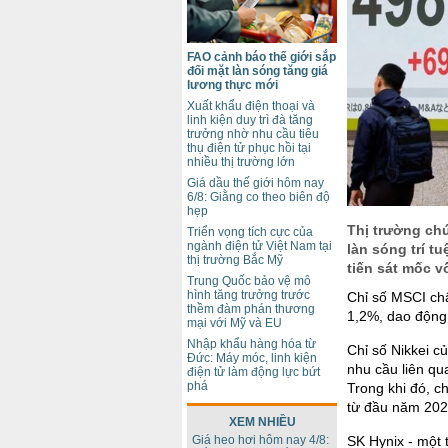
FAO cảnh báo thế giới sắp
đối mặt làn sóng tăng giá
lương thực mới
Xuất khẩu điện thoại và
linh kiện duy trì đà tăng
trưởng nhờ nhu cầu tiêu
thụ điện tử phục hồi tại
nhiều thị trường lớn
Giá dầu thế giới hôm nay
6/8: Giằng co theo biên độ
hẹp
Thị trường ch
Triển vọng tích cực của
ngành điện tử Việt Nam tại
làn sóng trí t
thị trường Bắc Mỹ
tiến sát mốc v
Trung Quốc bảo vệ mô
hình tăng trưởng trước
Chỉ số MSCI ch
thềm đàm phán thương
1,2%, dao động 
mại với Mỹ và EU
Nhập khẩu hàng hóa từ
Chỉ số Nikkei củ
Đức: Máy móc, linh kiện
nhu cầu liên qu
điện tử làm động lực bứt
phá
Trong khi đó, 
từ đầu năm 2026
XEM NHIỀU
Giá heo hơi hôm nay 4/8:
SK Hynix - một 