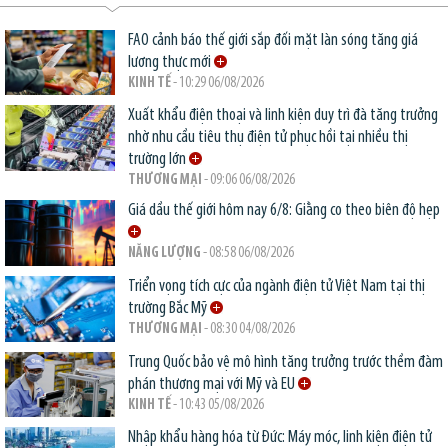
FAO cảnh báo thế giới sắp đối mặt làn sóng tăng giá
lương thực mới
KINH TẾ
- 10:29 06/08/2026
Xuất khẩu điện thoại và linh kiện duy trì đà tăng trưởng
nhờ nhu cầu tiêu thụ điện tử phục hồi tại nhiều thị
trường lớn
THƯƠNG MẠI
- 09:06 06/08/2026
Giá dầu thế giới hôm nay 6/8: Giằng co theo biên độ hẹp
NĂNG LƯỢNG
- 08:58 06/08/2026
Triển vọng tích cực của ngành điện tử Việt Nam tại thị
trường Bắc Mỹ
THƯƠNG MẠI
- 08:30 04/08/2026
Trung Quốc bảo vệ mô hình tăng trưởng trước thềm đàm
phán thương mại với Mỹ và EU
KINH TẾ
- 10:43 05/08/2026
Nhập khẩu hàng hóa từ Đức: Máy móc, linh kiện điện tử