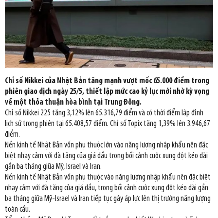
Chỉ số Nikkei của Nhật Bản tăng mạnh vượt mốc 65.000 điểm trong
phiên giao dịch ngày 25/5, thiết lập mức cao kỷ lục mới nhờ kỳ vọng
về một thỏa thuận hòa bình tại Trung Đông.
Chỉ số Nikkei 225 tăng 3,12% lên 65.316,79 điểm và có thời điểm lập đỉnh
lịch sử trong phiên tại 65.408,57 điểm. Chỉ số Topix tăng 1,39% lên 3.946,67
điểm.
Nền kinh tế Nhật Bản vốn phụ thuộc lớn vào năng lượng nhập khẩu nên đặc
biệt nhạy cảm với đà tăng của giá dầu trong bối cảnh cuộc xung đột kéo dài
gần ba tháng giữa Mỹ, Israel và Iran.
Nền kinh tế Nhật Bản vốn phụ thuộc vào năng lượng nhập khẩu nên đặc biệt
nhạy cảm với đà tăng của giá dầu, trong bối cảnh cuộc xung đột kéo dài gần
ba tháng giữa Mỹ-Israel và Iran tiếp tục gây áp lực lên thị trường năng lượng
toàn cầu.