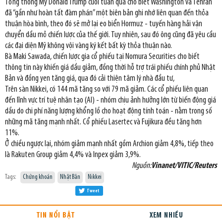
Tổng thống Mỹ Donald Trump cuối tuần qua cho biết Washington và Tehran
đã “gần như hoàn tất đàm phán” một biên bản ghi nhớ liên quan đến thỏa
thuận hòa bình, theo đó sẽ mở lại eo biển Hormuz - tuyến hàng hải vận
chuyển dầu mỏ chiến lược của thế giới. Tuy nhiên, sau đó ông cũng đã yêu cầu
các đại diện Mỹ không vội vàng ký kết bất kỳ thỏa thuận nào.
Bà Maki Sawada, chiến lược gia cổ phiếu tại Nomura Securities cho biết
thông tin này khiến giá dầu giảm, đồng thời hỗ trợ trái phiếu chính phủ Nhật
Bản và đồng yen tăng giá, qua đó cải thiện tâm lý nhà đầu tư,
Trên sàn Nikkei, có 144 mã tăng so với 79 mã giảm. Các cổ phiếu liên quan
đến lĩnh vực trí tuệ nhân tạo (AI) - nhóm chịu ảnh hưởng lớn từ biến động giá
dầu do chi phí năng lượng khổng lồ cho hoạt động tính toán - nằm trong số
những mã tăng mạnh nhất. Cổ phiếu Lasertec và Fujikura đều tăng hơn
11%.
Ở chiều ngược lại, nhóm giảm mạnh nhất gồm Archion giảm 4,8%, tiếp theo
là Rakuten Group giảm 4,4% và Inpex giảm 3,9%.
Nguồn:
Vinanet/VITIC/Reuters
Tags:
Chứng khoán
Nhật Bản
Nikkei
Tweet
TIN NỔI BẬT
XEM NHIỀU