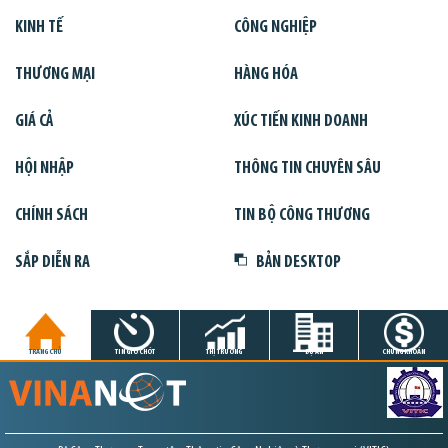
KINH TẾ
CÔNG NGHIỆP
THƯƠNG MẠI
HÀNG HÓA
GIÁ CẢ
XÚC TIẾN KINH DOANH
HỘI NHẬP
THÔNG TIN CHUYÊN SÂU
CHÍNH SÁCH
TIN BỘ CÔNG THƯƠNG
SẮP DIỄN RA
BẢN DESKTOP
TRANG CHỦ
TIN GIỜ CHÓT
THỊ TRƯỜNG
DỰ ÁN
CHỨNG KHOÁN