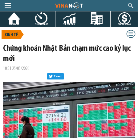
TRANG CHỦ
TIN GIỜ CHÓT
THỊ TRƯỜNG
DỰ ÁN
CHỨNG KHOÁN
KINH TẾ
Chứng khoán Nhật Bản chạm mức cao kỷ lục
mới
10:51 25/05/2026
Tweet