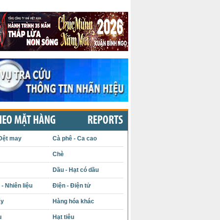
HEO MẶT HÀNG
REPORTS
Dệt may
Cà phê - Ca cao
Chè
Dầu - Hạt có dầu
- Nhiên liệu
Điện - Điện tử
ấy
Hàng hóa khác
u
Hạt tiêu