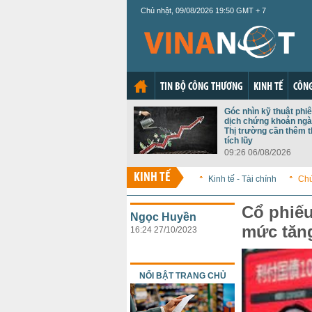
Chủ nhật, 09/08/2026 19:50 GMT + 7
TIN BỘ CÔNG THƯƠNG
KINH TẾ
CÔNG
Góc nhìn kỹ thuật phiê
dịch chứng khoán ngà
Thị trường cần thêm t
tích lũy
09:26 06/08/2026
KINH TẾ
Kinh tế - Tài chính
Ch
Cổ phiếu
Ngọc Huyền
mức tăn
16:24 27/10/2023
NỔI BẬT TRANG CHỦ