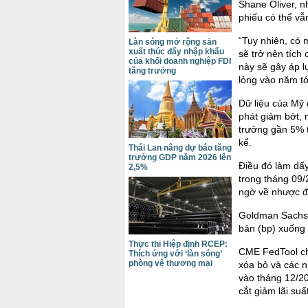
Shane Oliver, n
phiếu có thể vẫn
“Tuy nhiên, có 
Làn sóng mở rộng sản
xuất thúc đẩy nhập khẩu
sẽ trở nên tích 
của khối doanh nghiệp FDI
này sẽ gây áp l
tăng trưởng
lỏng vào năm tớ
Dữ liệu của Mỹ 
phát giảm bớt, 
trưởng gần 5% t
kể.
Thái Lan nâng dự báo tăng
trưởng GDP năm 2026 lên
Điều đó làm dấy
2,5%
trong tháng 09/
ngờ về nhược đ
Goldman Sachs 
bản (bp) xuống
Thực thi Hiệp định RCEP:
CME FedTool cho
Thích ứng với ‘làn sóng’
phòng vệ thương mại
xóa bỏ và các n
vào tháng 12/2
cắt giảm lãi su