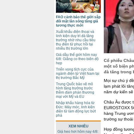
FAO cảnh báo thế giới sắp
đối mặt làn sóng tăng giá
lương thực mới
Xuất khẩu điện thoại và
linh kiện duy trì đà tăng
trưởng nhờ nhu cầu tiêu
thụ điện tử phục hồi tại
nhiều thị trường lớn
Giá dầu thế giới hôm nay
6/8: Giằng co theo biên độ
Cổ phiếu Châu
hẹp
một số biện ph
Triển vọng tích cực của
đà tăng trong 
ngành điện tử Việt Nam tại
thị trường Bắc Mỹ
Mọi sự chú ý đề
Trung Quốc bảo vệ mô
lạm phát lõi tăn
hình tăng trưởng trước
năm dự kiến sẽ
thềm đàm phán thương
mại với Mỹ và EU
Châu Âu được t
Nhập khẩu hàng hóa từ
Đức: Máy móc, linh kiện
EUROSTOXX 50 
điện tử làm động lực bứt
hàng Trung ương
phá
trường sự thoải 
XEM NHIỀU
Hợp đồng tương 
Giá heo hơi hôm nay 4/8: