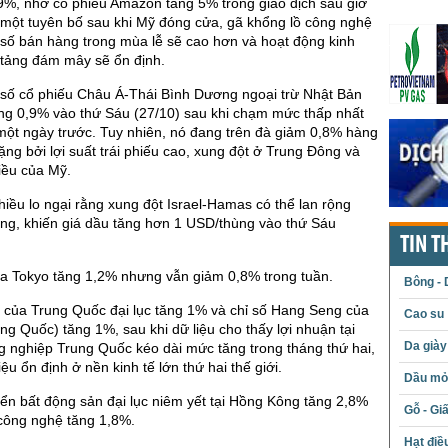
9%, nhờ cổ phiếu Amazon tăng 5% trong giao dịch sau giờ
 một tuyên bố sau khi Mỹ đóng cửa, gã khổng lồ công nghệ
số bán hàng trong mùa lễ sẽ cao hơn và hoạt động kinh
 tảng đám mây sẽ ổn định.
 số cổ phiếu Châu Á-Thái Bình Dương ngoại trừ Nhật Bản
ng 0,9% vào thứ Sáu (27/10) sau khi chạm mức thấp nhất
một ngày trước. Tuy nhiên, nó đang trên đà giảm 0,8% hàng
nặng bởi lợi suất trái phiếu cao, xung đột ở Trung Đông và
hiều của Mỹ.
iều lo ngại rằng xung đột Israel-Hamas có thể lan rộng
ng, khiến giá dầu tăng hơn 1 USD/thùng vào thứ Sáu
TIN T
ủa Tokyo tăng 1,2% nhưng vẫn giảm 0,8% trong tuần.
Bông - 
p của Trung Quốc đại lục tăng 1% và chỉ số Hang Seng của
Cao su
g Quốc) tăng 1%, sau khi dữ liệu cho thấy lợi nhuận tại
Da giày
g nghiệp Trung Quốc kéo dài mức tăng trong tháng thứ hai,
u ổn định ở nền kinh tế lớn thứ hai thế giới.
Dầu mỏ 
iển bất động sản đại lục niêm yết tại Hồng Kông tăng 2,8%
Gỗ - Gi
 công nghệ tăng 1,8%.
Hạt điề