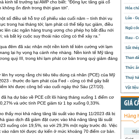
hà kinh tế trưởng tại AMP cho biết: “Động lực tăng giá cổ
 không ổn định trong thời gian tới”.
Hóa chấ
một số điều sẽ hỗ trợ cổ phiếu vào cuối năm – tính thời vụ
Lúa - G
cực trong hai tháng tới; lạm phát có thể tiếp tục giảm, điều
Ngũ cố
ực lên các ngân hàng trung ương cho phép họ bắt đầu nới
i; và bất kỳ cuộc suy thoái nào cũng có thể xảy ra.”
Rau - C
qua đêm đã xác nhận một nền kinh tế kiên cường với lạm
Sắt thé
mang lại hy vọng hạ cánh nhẹ nhàng. Nền kinh tế Mỹ tăng
Than đ
rong quý III, trong khi lạm phát cơ bản trong quý giảm đáng
Thức ăn
 lên hy vọng rằng chi tiêu tiêu dùng cá nhân (PCE) của Mỹ
Thuỷ hả
2023 - thước đo lạm phát của Fed - cũng có thể gây bất
iểm khi được công bố vào cuối ngày thứ Sáu (27/10).
Vật liệ
đã hạ dự báo về PCE cốt lõi hàng tháng xuống 1 điểm cơ
GIÁ C
 0,27% và ước tính PCE giảm từ 1 bp xuống 0,33%.
 thấy mọi khả năng tăng lãi suất vào tháng 11/2023 đã bị
Hàng 
hà giao dịch đã giảm đặt cược vào khả năng tăng lãi suất
023 xuống còn 19,5%, so với 29,3% một ngày trước đó. Việc
ất vào năm tới được dự kiến ở mức khoảng 70 điểm cơ bản.
Mặt