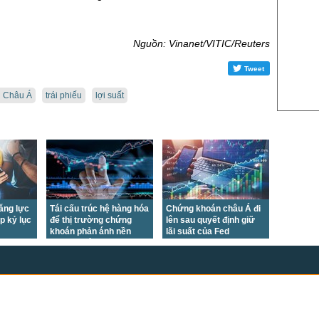
US Sug
US Cott
Nguồn: Vinanet/VITIC/Reuters
London
US Coc
Tweet
Rough 
u Châu Á
trái phiếu
lợi suất
Nguồn Fi
tăng lực
Tái cấu trúc hệ hàng hóa
Chứng khoán châu Á đi
p kỷ lục
để thị trường chứng
lên sau quyết định giữ
khoán phản ánh nền
lãi suất của Fed
kinh tế mới