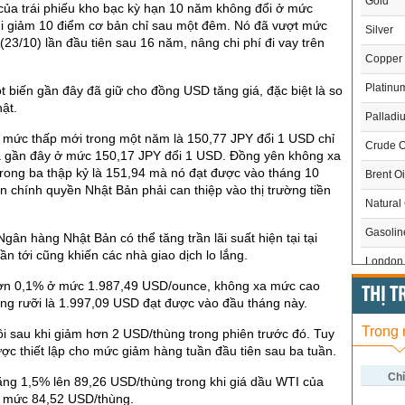
Gold
của trái phiếu kho bạc kỳ hạn 10 năm không đổi ở mức
i giảm 10 điểm cơ bản chỉ sau một đêm. Nó đã vượt mức
Silver
(23/10) lần đầu tiên sau 16 năm, nâng chi phí đi vay trên
Copper
Platinu
ột biến gần đây đã giữ cho đồng USD tăng giá, đặc biệt là so
ật.
Palladi
mức thấp mới trong một năm là 150,77 JPY đổi 1 USD chỉ
Crude O
 gần đây ở mức 150,17 JPY đổi 1 USD. Đồng yên không xa
rong ba thập kỷ là 151,94 mà nó đạt được vào tháng 10
Brent Oi
n chính quyền Nhật Bản phải can thiệp vào thị trường tiền
Natural
Gasoli
gân hàng Nhật Bản có thể tăng trần lãi suất hiện tại tại
ần tới cũng khiến các nhà giao dịch lo lắng.
London 
ơn 0,1% ở mức 1.987,49 USD/ounce, không xa mức cao
US Whe
THỊ 
áng rưỡi là 1.997,09 USD đạt được vào đầu tháng này.
US Cor
Trong
i sau khi giảm hơn 2 USD/thùng trong phiên trước đó. Tuy
US Soy
ợc thiết lập cho mức giảm hàng tuần đầu tiên sau ba tuần.
US Coff
Chỉ
ăng 1,5% lên 89,26 USD/thùng trong khi giá dầu WTI của
 mức 84,52 USD/thùng.