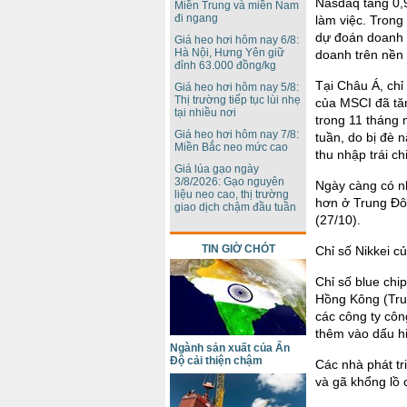
Nasdaq tăng 0,
Miền Trung và miền Nam
đi ngang
làm việc. Trong
dự đoán doanh 
Giá heo hơi hôm nay 6/8:
Hà Nội, Hưng Yên giữ
doanh trên nền
đỉnh 63.000 đồng/kg
Tại Châu Á, chỉ
Giá heo hơi hôm nay 5/8:
Thị trường tiếp tục lùi nhẹ
của MSCI đã tă
tại nhiều nơi
trong 11 tháng 
Giá heo hơi hôm nay 7/8:
tuần, do bị đè 
Miền Bắc neo mức cao
thu nhập trái c
Giá lúa gạo ngày
3/8/2026: Gạo nguyên
Ngày càng có nh
liệu neo cao, thị trường
hơn ở Trung Đô
giao dịch chậm đầu tuần
(27/10).
TIN GIỜ CHÓT
Chỉ số Nikkei c
Chỉ số blue chi
Hồng Kông (Trun
các công ty côn
thêm vào dấu hiệ
Ngành sản xuất của Ấn
Độ cải thiện chậm
Các nhà phát tr
và gã khổng lồ