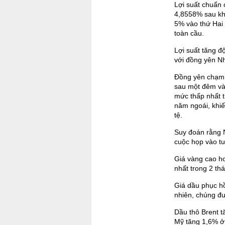
Lợi suất chuẩn 
4,8558% sau kh
5% vào thứ Hai 
toàn cầu.
Lợi suất tăng đ
với đồng yên Nh
Đồng yên chạm 
sau một đêm và
mức thấp nhất t
năm ngoái, khiế
tệ.
Suy đoán rằng N
cuộc họp vào tu
Giá vàng cao h
nhất trong 2 th
Giá dầu phục hồ
nhiên, chúng đư
Dầu thô Brent t
Mỹ tăng 1,6% ở