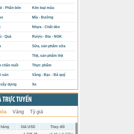
t - Phân bón
Kim loại màu
ạo
Mía - Đường
c
Nhựa - Chất dẻo
ủ - Quả
Rượu - Bia - NGK
p
Sữa, sản phẩm sữa
á
Thịt, sản phẩm thịt
 chăn nuôi
Thực phẩm
i sản
Vàng - Bạc - Đá quý
u xây dựng
Xe
Ả TRỰC TUYẾN
hóa
Vàng
Tỷ giá
 hàng
Giá USD
Thay đổi