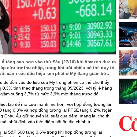
 Á tăng cao hơn vào thứ Sáu (27/10) khi Amazon đưa ra
áp cứu trợ thu nhập, trong khi trái phiếu có thể duy trì
bối cảnh các dấu hiệu lạm phát ở Mỹ đang giảm bớt.
u đổ dồn vào dữ liệu của Mỹ trong phiên có thể cho thấy
g 0,3% tính theo tháng trong tháng 09/2023, với tỷ lệ hàng
 giảm xuống 3,7% từ mức 3,9% một tháng trước đó.
hiết lập để mở cửa mạnh mẽ hơn, với hợp đồng tương lai
tăng 0,3% và hợp đồng tương lai FTSE tăng 0,2%. Ngân
 Châu Âu giữ nguyên lãi suất qua đêm, mang lại cho thị
mái nhất định vào thời điểm bất ổn địa chính trị.
lai S&P 500 tăng 0,6% trong khi hợp đồng tương lai