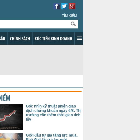
TÌM KIẾM
SÂU
CHÍNH SÁCH
XÚC TIẾN KINH DOANH
ĐIỂM
Góc nhìn kỹ thuật phiên giao
dịch chứng khoán ngày 6/8: Thị
trường cần thêm thời gian tích
lũy
Giới đầu tư gia tăng lực mua,
Phố Wall lập kỷ lục mới