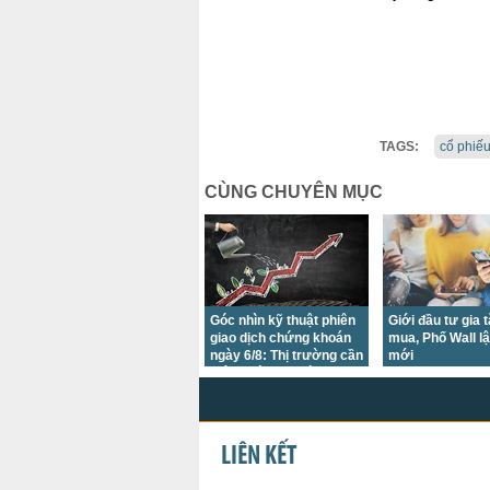
TAGS:
cổ phiế
CÙNG CHUYÊN MỤC
Góc nhìn kỹ thuật phiên
Giới đầu tư gia 
giao dịch chứng khoán
mua, Phố Wall lậ
ngày 6/8: Thị trường cần
mới
thêm thời gian tích lũy
LIÊN KẾT