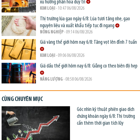
xu hướng phân hóa duy trì
KIM LOẠI
- 10:47 06/08/2026
Thị trường lúa gạo ngày 6/8: Lúa tươi tăng nhẹ, gạo
nguyên liệu và xuất khẩu tiếp tục đi ngang
NÔNG NGHIỆP
- 09:14 06/08/2026
Giá vàng thế giới hôm nay 6/8: Tăng vọt lên đỉnh 7 tuần
KIM LOẠI
- 09:06 06/08/2026
Giá dầu thế giới hôm nay 6/8: Giằng co theo biên độ hẹp
NĂNG LƯỢNG
- 08:58 06/08/2026
CÙNG CHUYÊN MỤC
Góc nhìn kỹ thuật phiên giao dịch
chứng khoán ngày 6/8: Thị trường
cần thêm thời gian tích lũy