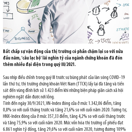
Bất chấp sự vận động của thị trường có phần chậm lại so với nửa
đầu năm, 'câu lạc bộ' lãi nghìn tỷ của ngành chứng khoán đã đón
thêm nhiều đại diện trong quý III/2021.
Sau nhịp điều chỉnh trong quý III trước sự bùng phát của làn sóng COVID-19
lần thứ tư, thị trường chứng khoán Việt Nam (TTCK) lấy lại đà tăng và tiến
sát đến vùng đỉnh lịch sử 1.423 điểm khi những biện pháp giãn cách xã hội
nghiêm ngặt dần được nới lỏng.
Tính đến ngày 30/9/2021, VN-Index đóng cửa ở mức 1.342,06 điểm, tăng
0,8% so với cuối tháng trước và tăng 21,6% so với cuối năm 2020. Tương tự,
HNX-Index đóng cửa ở mức 357,33 điểm, tăng 4,2% so với cuối tháng trước
và tăng 75,9% so với cuối năm 2020. Mức vốn hóa thị trường cổ phiếu đạt
6.861 nghìn tỷ đồng, tăng 29,6% so với cuối năm 2020, tương đương 109%