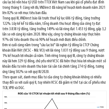
câu lạc bộ vốn hóa tỷ USD trên TTCK Việt Nam sau khi giá cổ phiếu đạt đỉnh
trong tháng 9. Cùng với đó, VNDirect đã nâng kế hoạch kinh doanh năm 2021
lên 82% so với mục tiêu ban đầu.
Trong quý III, VNDirect báo lãi trước thuế kỷ lục 686 tỷ đồng, tăng trưởng
122%. Lũy kế kể từ đầu năm, tổng doanh thu hoạt động của công ty đạt
trên 3.838 tỷ đồng, tăng trưởng 149% và lãi ròng đạt 1.453 tỷ đồng, gấp 3,2
lần so với cùng kỳ năm 2020. Như vậy, công ty chứng khoán này thực hiện
97% chỉ tiêu doanh thu và 90% kế hoạch mới được điều chỉnh.
Đơn vị cuối cùng nằm trong "câu lạc bộ" lãi nghìn tỷ đồng là CTCP Chứng
khoán Bản Việt (VCSC - Mã: VCI) với lãi ròng 1.031 tỷ đồng sau 9 tháng, vượt
1% kế hoạch lợi nhuận cả năm. Tính riêng trong quý III, công ty chứng khoán
này lãi hơn 329 tỷ đồng, chủ yếu nhờ VCSC đã hiện thực hóa lợi nhuận một số
khoản đầu tư nên doanh thu bán tài sản tài chính tăng 274 tỷ đồng, tương
ứng tăng 502% so với quý III/2020.
Theo quan sát, danh mục đầu tư của công ty chứng khoán không có nhiều
thay đổi so với cuối quý II, tuy nhiên VCSC đã giảm vị thế tại các cổ phiếu như
TCB, VPB và DGC.