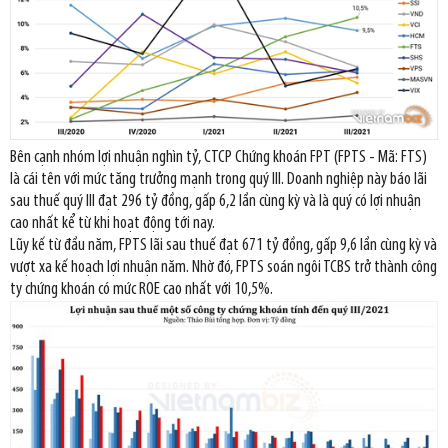
Bên cạnh nhóm lợi nhuận nghìn tỷ, CTCP Chứng khoán FPT (FPTS - Mã: FTS)
là cái tên với mức tăng trưởng mạnh trong quý III. Doanh nghiệp này báo lãi
sau thuế quý III đạt 296 tỷ đồng, gấp 6,2 lần cùng kỳ và là quý có lợi nhuận
cao nhất kể từ khi hoạt động tới nay.
Lũy kế từ đầu năm, FPTS lãi sau thuế đạt 671 tỷ đồng, gấp 9,6 lần cùng kỳ và
vượt xa kế hoạch lợi nhuận năm. Nhờ đó, FPTS soán ngôi TCBS trở thành công
ty chứng khoán có mức ROE cao nhất với 10,5%.