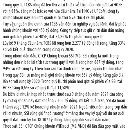
Trong quý III, TCBS cũng đã leo lên vị trí thứ 7 về thị phần môi giới tại HOSE
với 4,81%, tăng một bậc so với nửa đầu năm. Tại HNX và UPCoM, công ty
chứng khoán này lần lượt giành vị trí thứ 6 và thứ 4 về thị phần.
Tuy vậy, nguồn thu chính của TCBS vẫn đến từ nghiệp vụ bảo lãnh, đại lý phát
hành chứng khoán với 450 tỷ đồng. Công ty tiếp tục giữ vị trí dẫn đầu mảng
môi giới trái phiếu tại HOSE, đạt 34,86% thị phần trong quý III.
Lũy kế 9 tháng đầu năm, TCBS lãi ròng hơn 2.277 tỷ đồng lãi ròng, tăng 33%
so với kết quả thực hiện trong cùng kỳ 2020.
Trong nhóm dẫn đầu, CTCP Chứng khoán SSI (Mã: SSI) cũng là một trong
những đơn vị báo lãi tích tực trong quý III với lãi ròng hơn 667 tỷ đồng, tăng
94% so với cùng kỳ. Theo báo cáo tài chính công ty mẹ, nguồn thu lớn nhất
trong quý đến từ mảng môi giới chứng khoán với 667 tỷ đồng, tăng gấp 3,7
lần so với cùng kỳ 2020. Trong quý III, thị phần môi giới cổ phiếu của SSI tại
HOSE tăng 0,6% so với quý II, đạt 11,58%.
Dự kiến lợi nhuận hợp nhất trước thuế sau 9 tháng đầu năm 2021 của công
ty chứng khoán này đạt khoảng 2.100 tỷ đồng. Với kết quả trên, SSI đã hoàn
thành vượt 12% kế hoạch lợi nhuận năm 2021. Ngoài việc nằm trong top đầu
về lợi nhuận, SSI cũng giữ "ngôi vương" ở mảng cho vay ký quỹ với dư nợ cuối
quý III đạt mức kỷ lục 18.107 tỷ đồng, tăng gấp đôi so với đầu năm.
Theo sát SSI, CTCP Chứng khoán VNDirect (Mã: VND) đã lần đầu góp mặt vào