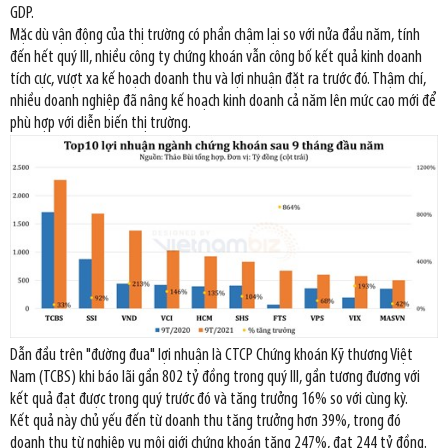
GDP.
Mặc dù vận động của thị trường có phần chậm lại so với nửa đầu năm, tính
đến hết quý III, nhiều công ty chứng khoán vẫn công bố kết quả kinh doanh
tích cực, vượt xa kế hoạch doanh thu và lợi nhuận đặt ra trước đó. Thậm chí,
nhiều doanh nghiệp đã nâng kế hoạch kinh doanh cả năm lên mức cao mới để
phù hợp với diễn biến thị trường.
Dẫn đầu trên "đường đua" lợi nhuận là CTCP Chứng khoán Kỹ thương Việt
Nam (TCBS) khi báo lãi gần 802 tỷ đồng trong quý III, gần tương đương với
kết quả đạt được trong quý trước đó và tăng trưởng 16% so với cùng kỳ.
Kết quả này chủ yếu đến từ doanh thu tăng trưởng hơn 39%, trong đó
doanh thu từ nghiệp vụ môi giới chứng khoán tăng 247%, đạt 244 tỷ đồng.