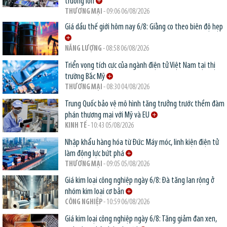
trường lớn
THƯƠNG MẠI
- 09:06 06/08/2026
Giá dầu thế giới hôm nay 6/8: Giằng co theo biên độ hẹp
NĂNG LƯỢNG
- 08:58 06/08/2026
Triển vọng tích cực của ngành điện tử Việt Nam tại thị
trường Bắc Mỹ
THƯƠNG MẠI
- 08:30 04/08/2026
Trung Quốc bảo vệ mô hình tăng trưởng trước thềm đàm
phán thương mại với Mỹ và EU
KINH TẾ
- 10:43 05/08/2026
Nhập khẩu hàng hóa từ Đức: Máy móc, linh kiện điện tử
làm động lực bứt phá
THƯƠNG MẠI
- 09:05 05/08/2026
Giá kim loại công nghiệp ngày 6/8: Đà tăng lan rộng ở
nhóm kim loại cơ bản
CÔNG NGHIỆP
- 10:59 06/08/2026
Giá kim loại công nghiệp ngày 6/8: Tăng giảm đan xen,