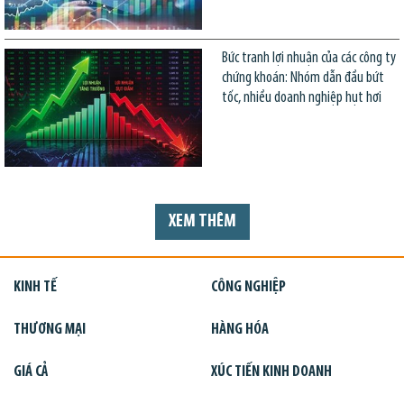
Bức tranh lợi nhuận của các công ty
chứng khoán: Nhóm dẫn đầu bứt
tốc, nhiều doanh nghiệp hụt hơi
XEM THÊM
KINH TẾ
CÔNG NGHIỆP
THƯƠNG MẠI
HÀNG HÓA
GIÁ CẢ
XÚC TIẾN KINH DOANH