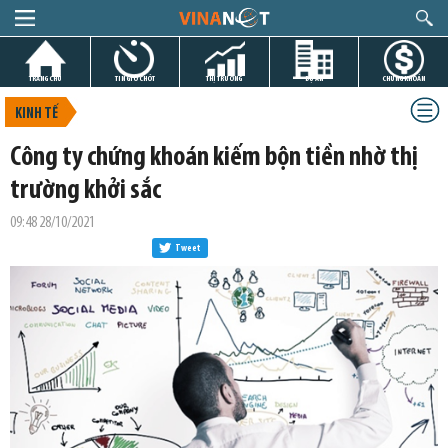
TRANG CHỦ
TIN GIỜ CHÓT
THỊ TRƯỜNG
DỰ ÁN
CHỨNG KHOÁN
KINH TẾ
Công ty chứng khoán kiếm bộn tiền nhờ thị
trường khởi sắc
09:48 28/10/2021
Tweet