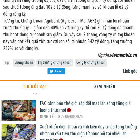
tháng vẫn tăng trưởng 65,5%, đạt giá trị tương ứng 377 tỷ đồng. Lợi nhuận
sau thuế tương ứng đạt 102,8 tỷ đồng, tăng mạnh so với khoản lỗ 62 tỷ
đồng cùng kỳ.
Tương tự, Chứng khoán Agribank (Agriseco - Mã: AGR) ghi nhận lợi nhuận
trước thuế quý III giảm đến 40% so với cùng kỳ chỉ còn 30 tỷ đồng do doanh
thu hoạt động tự doanh suy giảm. Dù vậy sau 9 tháng, công ty chứng khoán
này vẫn đạt kết quả tích cực với con số lợi nhuận 342 tỷ đồng, tăng trưởng
239% so với cùng kỳ.
Nguồn:
vietnambiz.vn
Tags:
Chứng khoán
Thị trường chứng khoán
Công ty chứng khoán
Link gốc
Tweet
TIN NỔI BẬT
XEM NHIỀU
FAO cảnh báo thế giới sắp đối mặt làn sóng tăng giá
lương thực mới
KINH TẾ
- 10:29 06/08/2026
Xuất khẩu điện thoại và linh kiện duy trì đà tăng trưởng
nhờ nhu cầu tiêu thụ điện tử phục hồi tại nhiều thị