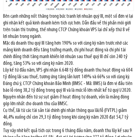
Bên cạnh những nốt thăng trong bức tranh lợi nhuận quý III, một số đơn vị lại
ghi nhận kết quả kinh doanh kém tích cực hơn. Dẫn đầu về thị phần môi giới
trên toàn thị trường, thế nhưng CTCP Chứng khoán VPS lại chỉ xếp thứ 8 về
lợi nhuận trong ngành.
Mặc dù doanh thu quý III tăng hơn 190% so với cùng kỳ năm trước nhờ các
mảng kinh doanh đều tăng trưởng mạnh, chi phí hoạt động và chi phí tài
chính đồng thời tăng mạnh khiến lợi nhuận sau thuế quý III chỉ còn 240 tỷ
đồng, tăng 53% so với cùng kỳ năm 2020.
Lũy kế từ đầu năm, VPS ghi nhận 6.648 tỷ đồng doanh thu hoạt động và 604
tỷ đồng lãi sau thuế, tương ứng tăng lần lượt 149% và 66% so với cùng kỳ.
Đáng chú ý, CTCP Chứng khoán Bảo Minh (BMSC - Mã: BMS) là đơn vị đầu tiên
báo lỗ ròng 38,2 tỷ đồng trong quý III và là mức lỗ lớn nhất kể từ quý I/2020.
Nguyên nhân đến từ sự sụt giảm ở hoạt động tự doanh, vốn là mảng đóng
góp lớn nhất cho doanh thu của BMSC.
Cụ thể, lãi từ các tài sản tài chính ghi nhận thông qua lãi/lỗ (FVTPL) giảm
46,4% xuống chỉ còn 29,3 tỷ đồng trong khi cùng kỳ năm 2020 đạt 54,7 tỷ
đồng.
Tuy vậy nhờ kết quả tích cực trong 6 tháng đầu năm, doanh thu lũy kế sau 9