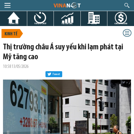
TRANG CHỦ
TIN GIỜ CHÓT
THỊ TRƯỜNG
DỰ ÁN
CHỨNG KHOÁN
KINH TẾ
Thị trường châu Á suy yếu khi lạm phát tại
Mỹ tăng cao
10:58 13/05/2026
Tweet