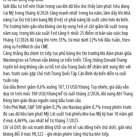
Giới đầu tư trở nên thận trọng sau khi dữ liệu cho thấy lạm phát tiêu dùng
tại Mỹ trong tháng 4/2026 tăng mạnh nhất trong ba năm, làm dấy lên khả
năng Cục Dự trữ Liên bang Mỹ (Fed) sẽ phải nâng lãi suất sớm hơn dự kiến.
Thị trường hiện gần như không còn kỳ vọng Fed sẽ cắt giảm lãi suất trong
năm nay, trong khi xác suất Fed tăng ít nhất 25 điểm cơ bản vào cuộc họp
tháng 12/2026 đã tăng lên trên 35%, từ mức dưới 22% hồi đầu tuần, theo
công cụ FedWatch của CME.
Căng thẳng địa chính trị tiếp tục phủ bóng lên thị trường khi đàm phán giữa
Washington và Tehran vẫn không có tiển triển. Tổng thống Donald Trump
tuyên bố ông không cần sự hỗ trợ của Trung Quốc để chấm dứt xung đột với
Iran, trước cuộc gặp Chủ tịch Trung Quốc Tập Cận Bình dự kiến diễn ra cuối
tuần này.
Giá dầu Brent giảm 0,6% xuống 107,13 USD/thùng. Tuy nhiên, giá dầu vẫn
duy trì trên mốc 100 USD/thùng kể từ cuối tháng 2/2026, khi xung đột Trung
Đông làm gián đoạn nguồn cung dầu toàn cầu.
Trên Phố Wall, S&P 500 giảm 0,2% còn Nasdaq giảm 0,7% trong phiên trước
đó sau dữ liệu lạm phát Mỹ. Lợi suất trái phiếu kho bạc Mỹ kỳ hạn 10 năm giữ
ở mức 4,469%, cao nhất kể từ tháng 7/2025.
Chỉ số DXY, đo sức mạnh đồng USD so với rổ sáu đồng tiền chủ chốt, gần như
không đổi ở mức 98,322 - ghi nhận phiên tăng thứ ba liên tiếp.