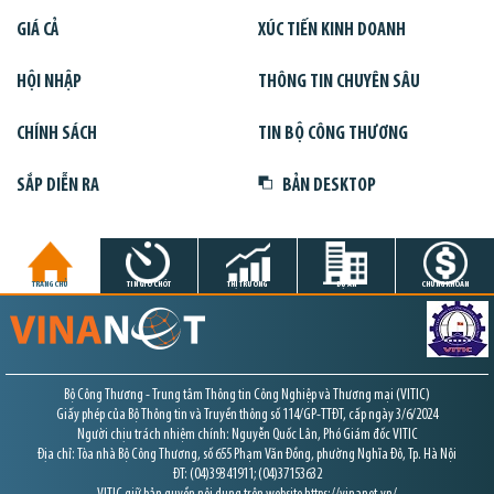
GIÁ CẢ
XÚC TIẾN KINH DOANH
HỘI NHẬP
THÔNG TIN CHUYÊN SÂU
CHÍNH SÁCH
TIN BỘ CÔNG THƯƠNG
SẮP DIỄN RA
BẢN DESKTOP
TRANG CHỦ
TIN GIỜ CHÓT
THỊ TRƯỜNG
DỰ ÁN
CHỨNG KHOÁN
Bộ Công Thương - Trung tâm Thông tin Công Nghiệp và Thương mại (VITIC)
Giấy phép của Bộ Thông tin và Truyền thông số 114/GP-TTĐT, cấp ngày 3/6/2024
Người chịu trách nhiệm chính: Nguyễn Quốc Lân, Phó Giám đốc VITIC
Địa chỉ: Tòa nhà Bộ Công Thương, số 655 Phạm Văn Đồng, phường Nghĩa Đô, Tp. Hà Nội
ĐT: (04)39341911; (04)37153632