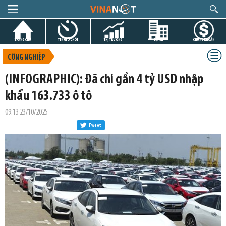
TRANG CHỦ
TIN GIỜ CHÓT
THỊ TRƯỜNG
DỰ ÁN
CHỨNG KHOÁN
CÔNG NGHIỆP
(INFOGRAPHIC): Đã chi gần 4 tỷ USD nhập
khẩu 163.733 ô tô
09:13 23/10/2025
Tweet