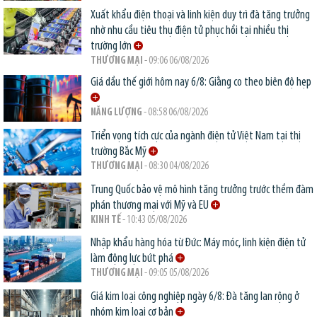
Xuất khẩu điện thoại và linh kiện duy trì đà tăng trưởng
nhờ nhu cầu tiêu thụ điện tử phục hồi tại nhiều thị
trường lớn
THƯƠNG MẠI
- 09:06 06/08/2026
Giá dầu thế giới hôm nay 6/8: Giằng co theo biên độ hẹp
NĂNG LƯỢNG
- 08:58 06/08/2026
Triển vọng tích cực của ngành điện tử Việt Nam tại thị
trường Bắc Mỹ
THƯƠNG MẠI
- 08:30 04/08/2026
Trung Quốc bảo vệ mô hình tăng trưởng trước thềm đàm
phán thương mại với Mỹ và EU
KINH TẾ
- 10:43 05/08/2026
Nhập khẩu hàng hóa từ Đức: Máy móc, linh kiện điện tử
làm động lực bứt phá
THƯƠNG MẠI
- 09:05 05/08/2026
Giá kim loại công nghiệp ngày 6/8: Đà tăng lan rộng ở
nhóm kim loại cơ bản