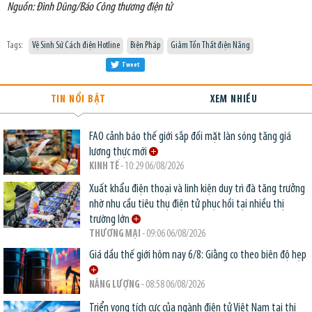
Nguồn: Đình Dũng/Báo Công thương điện tử
Tags:
Vệ Sinh Sứ Cách điện Hotline
Biện Pháp
Giảm Tổn Thất điện Năng
Tweet
TIN NỔI BẬT
XEM NHIỀU
FAO cảnh báo thế giới sắp đối mặt làn sóng tăng giá
lương thực mới
KINH TẾ
- 10:29 06/08/2026
Xuất khẩu điện thoại và linh kiện duy trì đà tăng trưởng
nhờ nhu cầu tiêu thụ điện tử phục hồi tại nhiều thị
trường lớn
THƯƠNG MẠI
- 09:06 06/08/2026
Giá dầu thế giới hôm nay 6/8: Giằng co theo biên độ hẹp
NĂNG LƯỢNG
- 08:58 06/08/2026
Triển vọng tích cực của ngành điện tử Việt Nam tại thị