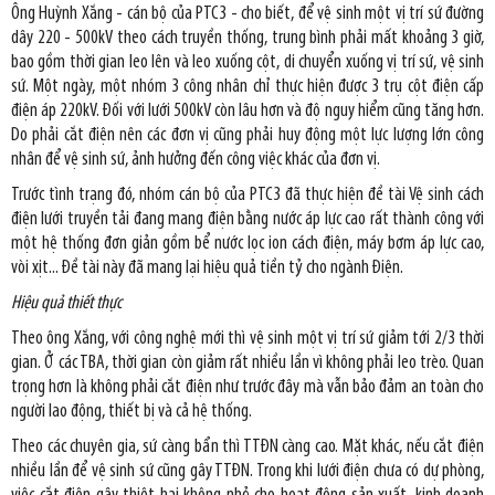
Ông Huỳnh Xắng - cán bộ của PTC3 - cho biết, để vệ sinh một vị trí sứ đường
dây 220 - 500kV theo cách truyền thống, trung bình phải mất khoảng 3 giờ,
bao gồm thời gian leo lên và leo xuống cột, di chuyển xuống vị trí sứ, vệ sinh
sứ. Một ngày, một nhóm 3 công nhân chỉ thực hiện được 3 trụ cột điện cấp
điện áp 220kV. Đối với lưới 500kV còn lâu hơn và độ nguy hiểm cũng tăng hơn.
Do phải cắt điện nên các đơn vị cũng phải huy động một lực lượng lớn công
nhân để vệ sinh sứ, ảnh hưởng đến công việc khác của đơn vị.
Trước tình trạng đó, nhóm cán bộ của PTC3 đã thực hiện đề tài Vệ sinh cách
điện lưới truyền tải đang mang điện bằng nước áp lực cao rất thành công với
một hệ thống đơn giản gồm bể nước lọc ion cách điện, máy bơm áp lực cao,
vòi xịt... Đề tài này đã mang lại hiệu quả tiền tỷ cho ngành Điện.
Hiệu quả thiết thực
Theo ông Xắng, với công nghệ mới thì vệ sinh một vị trí sứ giảm tới 2/3 thời
gian. Ở các TBA, thời gian còn giảm rất nhiều lần vì không phải leo trèo. Quan
trọng hơn là không phải cắt điện như trước đây mà vẫn bảo đảm an toàn cho
người lao động, thiết bị và cả hệ thống.
Theo các chuyên gia, sứ càng bẩn thì TTĐN càng cao. Mặt khác, nếu cắt điện
nhiều lần để vệ sinh sứ cũng gây TTĐN. Trong khi lưới điện chưa có dự phòng,