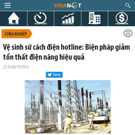
TRANG CHỦ
TIN GIỜ CHÓT
THỊ TRƯỜNG
DỰ ÁN
CHỨNG KHOÁN
CÔNG NGHIỆP
Vệ sinh sứ cách điện hotline: Biện pháp giảm
tổn thất điện năng hiệu quả
22:36 06/10/2016
Tweet