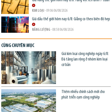
Giá vàng thế giới hôm nay 6/8: Tăng vọt lên đỉnh 7 tuần
KIM LOẠI
- 09:06 06/08/2026
Giá dầu thế giới hôm nay 6/8: Giằng co theo biên độ hẹp
NĂNG LƯỢNG
- 08:58 06/08/2026
CÙNG CHUYÊN MỤC
Giá kim loại công nghiệp ngày 6/8:
Đà tăng lan rộng ở nhóm kim loại
cơ bản
Thêm nhiều chính sách mới cho
phát triển cụm công nghiệp