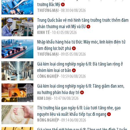
trường Bắc Mỹ
THƯƠNG MẠI
- 08:30 04/08/2026
Trung Quốc bảo vệ mô hình tăng trưởng trước thềm đàm
phán thương mại với Mỹ và EU
KINH TẾ
- 10:43 05/08/2026
Nhập khẩu hàng hóa từ Đức: Máy móc, linh kiện điện tử
làm động lực bứt phá
THƯƠNG MẠI
- 09:05 05/08/2026
Giá kim loại công nghiệp ngày 6/8: Đà tăng lan rộng ở
nhóm kim loại cơ bản
CÔNG NGHIỆP
- 10:59 06/08/2026
Giá kim loại công nghiệp ngày 6/8: Tăng giảm đan xen,
xu hướng phân hóa duy trì
KIM LOẠI
- 10:47 06/08/2026
Thị trường lúa gạo ngày 6/8: Lúa tươi tăng nhẹ, gạo
nguyên liệu và xuất khẩu tiếp tục đi ngang
NÔNG NGHIỆP
- 09:14 06/08/2026