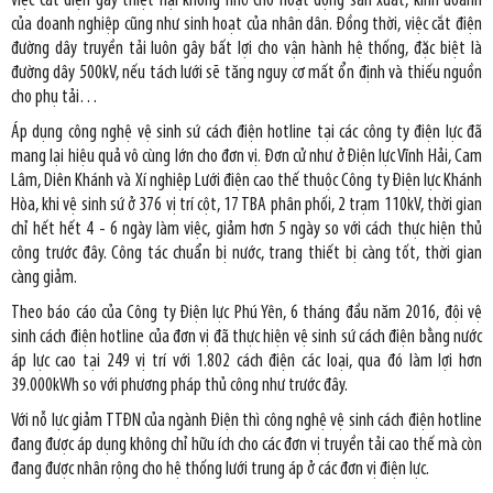
việc cắt điện gây thiệt hại không nhỏ cho hoạt động sản xuất, kinh doanh
của doanh nghiệp cũng như sinh hoạt của nhân dân. Đồng thời, việc cắt điện
đường dây truyền tải luôn gây bất lợi cho vận hành hệ thống, đặc biệt là
đường dây 500kV, nếu tách lưới sẽ tăng nguy cơ mất ổn định và thiếu nguồn
cho phụ tải…
Áp dụng công nghệ vệ sinh sứ cách điện hotline tại các công ty điện lực đã
mang lại hiệu quả vô cùng lớn cho đơn vị. Đơn cử như ở Điện lực Vĩnh Hải, Cam
Lâm, Diên Khánh và Xí nghiệp Lưới điện cao thế thuộc Công ty Điện lực Khánh
Hòa, khi vệ sinh sứ ở 376 vị trí cột, 17 TBA phân phối, 2 trạm 110kV, thời gian
chỉ hết hết 4 - 6 ngày làm việc, giảm hơn 5 ngày so với cách thực hiện thủ
công trước đây. Công tác chuẩn bị nước, trang thiết bị càng tốt, thời gian
càng giảm.
Theo báo cáo của Công ty Điện lực Phú Yên, 6 tháng đầu năm 2016, đội vệ
sinh cách điện hotline của đơn vị đã thực hiện vệ sinh sứ cách điện bằng nước
áp lực cao tại 249 vị trí với 1.802 cách điện các loại, qua đó làm lợi hơn
39.000kWh so với phương pháp thủ công như trước đây.
Với nỗ lực giảm TTĐN của ngành Điện thì công nghệ vệ sinh cách điện hotline
đang được áp dụng không chỉ hữu ích cho các đơn vị truyền tải cao thế mà còn
đang được nhân rộng cho hệ thống lưới trung áp ở các đơn vị điện lực.