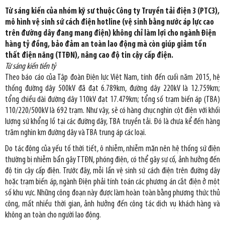
Từ sáng kiến của nhóm kỹ sư thuộc Công ty Truyền tải điện 3 (PTC3),
mô hình vệ sinh sứ cách điện hotline (vệ sinh bằng nước áp lực cao
trên đường dây đang mang điện) không chỉ làm lợi cho ngành Điện
hàng tỷ đồng, bảo đảm an toàn lao động mà còn giúp giảm tổn
thất điện năng (TTĐN), nâng cao độ tin cậy cấp điện.
Từ sáng kiến tiền tỷ
Theo báo cáo của Tập đoàn Điện lực Việt Nam, tính đến cuối năm 2015, hệ
thống đường dây 500kV đã đạt 6.789km, đường dây 220kV là 12.759km;
tổng chiều dài đường dây 110kV đạt 17.479km; tổng số trạm biến áp (TBA)
110/220/500kV là 692 trạm. Như vậy, sẽ có hàng chục nghìn cột điện với khối
lượng sứ khổng lồ tại các đường dây, TBA truyền tải. Đó là chưa kể đến hàng
trăm nghìn km đường dây và TBA trung áp các loại.
Do tác động của yếu tố thời tiết, ô nhiễm, nhiễm mặn nên hệ thống sứ điện
thường bị nhiễm bẩn gây TTĐN, phóng điện, có thể gây sự cố, ảnh hưởng đến
độ tin cậy cấp điện. Trước đây, mỗi lần vệ sinh sứ cách điện trên đường dây
hoặc trạm biến áp, ngành Điện phải tính toán các phương án cắt điện ở một
số khu vực. Những công đoạn này được làm hoàn toàn bằng phương thức thủ
công, mất nhiều thời gian, ảnh hưởng đến công tác dịch vụ khách hàng và
không an toàn cho người lao động.