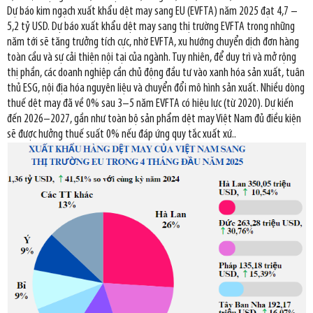
Dự báo kim ngạch xuất khẩu dệt may sang EU (EVFTA) năm 2025 đạt 4,7 –
5,2 tỷ USD. Dự báo xuất khẩu dệt may sang thị trường EVFTA trong những
năm tới sẽ tăng trưởng tích cực, nhờ EVFTA, xu hướng chuyển dịch đơn hàng
toàn cầu và sự cải thiện nội tại của ngành. Tuy nhiên, để duy trì và mở rộng
thị phần, các doanh nghiệp cần chủ động đầu tư vào xanh hóa sản xuất, tuân
thủ ESG, nội địa hóa nguyên liệu và chuyển đổi mô hình sản xuất. Nhiều dòng
thuế dệt may đã về 0% sau 3–5 năm EVFTA có hiệu lực (từ 2020). Dự kiến
đến 2026–2027, gần như toàn bộ sản phẩm dệt may Việt Nam đủ điều kiện
sẽ được hưởng thuế suất 0% nếu đáp ứng quy tắc xuất xứ..