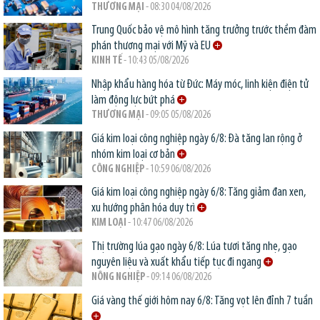
THƯƠNG MẠI
- 08:30 04/08/2026
Trung Quốc bảo vệ mô hình tăng trưởng trước thềm đàm
phán thương mại với Mỹ và EU
KINH TẾ
- 10:43 05/08/2026
Nhập khẩu hàng hóa từ Đức: Máy móc, linh kiện điện tử
làm động lực bứt phá
THƯƠNG MẠI
- 09:05 05/08/2026
Giá kim loại công nghiệp ngày 6/8: Đà tăng lan rộng ở
nhóm kim loại cơ bản
CÔNG NGHIỆP
- 10:59 06/08/2026
Giá kim loại công nghiệp ngày 6/8: Tăng giảm đan xen,
xu hướng phân hóa duy trì
KIM LOẠI
- 10:47 06/08/2026
Thị trường lúa gạo ngày 6/8: Lúa tươi tăng nhẹ, gạo
nguyên liệu và xuất khẩu tiếp tục đi ngang
NÔNG NGHIỆP
- 09:14 06/08/2026
Giá vàng thế giới hôm nay 6/8: Tăng vọt lên đỉnh 7 tuần