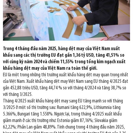
Trong 4 tháng đầu năm 2025, hàng dệt may của Việt Nam xuất
khẩu sang các thị trường EU đạt gần 1,36 tỷ USD, tăng 41,51% so
với cùng kỳ năm 2024 và chiếm 11,55% trong tổng kim ngạch xuất
khẩu hàng dệt may của Việt Nam ra toàn thế giới.
EU là một trong những thị trường xuất khẩu hàng dệt may quan trọng nhất
của Việt Nam. Xuất khẩu hàng dệt may Việt Nam sang EU tháng 4/2025 đạt
gần 452,88 triệu USD, tăng 44,74 % so với tháng 4/2024 và tăng 38,7% so
với tháng 3/2025.
Tháng 4/2025 xuất khẩu hàng dệt may sang EU tăng mạnh so với tháng
3/2025 ở một số thị trường sau: Rumani tăng 622,9%, Lithiumnia tăng
5.366%, Bungari tăng 1.558%. Ngược lại, trong tháng 4/2025 xuất khẩu
giảm mạnh ở các thị trường như: Estonia giảm 87,16%; Slovakia giảm
62,22%; Phần Lan giảm 48,89%. Tính chung trong 4 tháng đầu năm 2025,