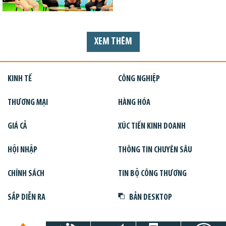
XEM THÊM
KINH TẾ
CÔNG NGHIỆP
THƯƠNG MẠI
HÀNG HÓA
GIÁ CẢ
XÚC TIẾN KINH DOANH
HỘI NHẬP
THÔNG TIN CHUYÊN SÂU
CHÍNH SÁCH
TIN BỘ CÔNG THƯƠNG
SẮP DIỄN RA
BẢN DESKTOP