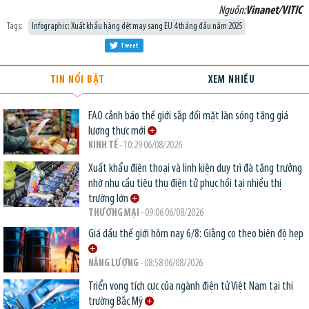
Nguồn:
Vinanet/VITIC
Tags:
Infographic: Xuất khẩu hàng dệt may sang EU 4 tháng đầu năm 2025
Tweet
TIN NỔI BẬT
XEM NHIỀU
FAO cảnh báo thế giới sắp đối mặt làn sóng tăng giá
lương thực mới
KINH TẾ
- 10:29 06/08/2026
Xuất khẩu điện thoại và linh kiện duy trì đà tăng trưởng
nhờ nhu cầu tiêu thụ điện tử phục hồi tại nhiều thị
trường lớn
THƯƠNG MẠI
- 09:06 06/08/2026
Giá dầu thế giới hôm nay 6/8: Giằng co theo biên độ hẹp
NĂNG LƯỢNG
- 08:58 06/08/2026
Triển vọng tích cực của ngành điện tử Việt Nam tại thị
trường Bắc Mỹ