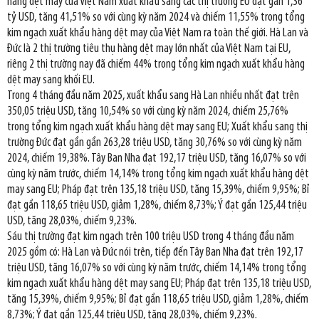
hàng dệt may của Việt Nam xuất khẩu sang các thị trường EU đạt gần 1,36
tỷ USD, tăng 41,51% so với cùng kỳ năm 2024 và chiếm 11,55% trong tổng
kim ngạch xuất khẩu hàng dệt may của Việt Nam ra toàn thế giới. Hà Lan và
Đức là 2 thị trường tiêu thụ hàng dệt may lớn nhất của Việt Nam tại EU,
riêng 2 thị trường nay đã chiếm 44% trong tổng kim ngạch xuất khẩu hàng
dệt may sang khối EU.
Trong 4 tháng đầu năm 2025, xuất khẩu sang Hà Lan nhiều nhất đạt trên
350,05 triệu USD, tăng 10,54% so với cùng kỳ năm 2024, chiếm 25,76%
trong tổng kim ngạch xuất khẩu hàng dệt may sang EU; Xuất khẩu sang thị
trường Đức đạt gần gần 263,28 triệu USD, tăng 30,76% so với cùng kỳ năm
2024, chiếm 19,38%. Tây Ban Nha đạt 192,17 triệu USD, tăng 16,07% so với
cùng kỳ năm trước, chiếm 14,14% trong tổng kim ngạch xuất khẩu hàng dệt
may sang EU; Pháp đạt trên 135,18 triệu USD, tăng 15,39%, chiếm 9,95%; Bỉ
đạt gần 118,65 triệu USD, giảm 1,28%, chiếm 8,73%; Ý đạt gần 125,44 triệu
USD, tăng 28,03%, chiếm 9,23%.
Sáu thị trường đạt kim ngạch trên 100 triệu USD trong 4 tháng đầu năm
2025 gồm có: Hà Lan và Đức nói trên, tiếp đến Tây Ban Nha đạt trên 192,17
triệu USD, tăng 16,07% so với cùng kỳ năm trước, chiếm 14,14% trong tổng
kim ngạch xuất khẩu hàng dệt may sang EU; Pháp đạt trên 135,18 triệu USD,
tăng 15,39%, chiếm 9,95%; Bỉ đạt gần 118,65 triệu USD, giảm 1,28%, chiếm
8,73%; Ý đạt gần 125,44 triệu USD, tăng 28,03%, chiếm 9,23%.