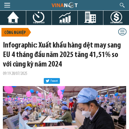
TRANG CHỦ
TIN GIỜ CHÓT
THỊ TRƯỜNG
DỰ ÁN
CHỨNG KHOÁN
CÔNG NGHIỆP
Infographic: Xuất khẩu hàng dệt may sang
EU 4 tháng đầu năm 2025 tăng 41,51% so
với cùng kỳ năm 2024
09:19 28/07/2025
Tweet