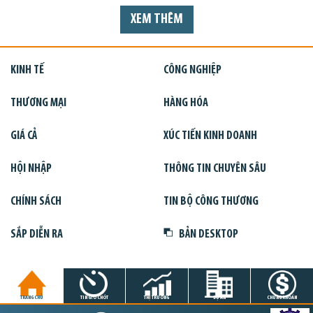
XEM THÊM
KINH TẾ
CÔNG NGHIỆP
THƯƠNG MẠI
HÀNG HÓA
GIÁ CẢ
XÚC TIẾN KINH DOANH
HỘI NHẬP
THÔNG TIN CHUYÊN SÂU
CHÍNH SÁCH
TIN BỘ CÔNG THƯƠNG
SẮP DIỄN RA
BẢN DESKTOP
TRANG CHỦ
TIN GIỜ CHÓT
THỊ TRƯỜNG
DỰ ÁN
CHỨNG KHOÁN