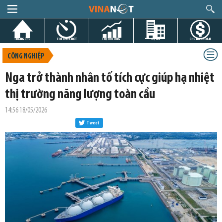
TRANG CHỦ
TIN GIỜ CHÓT
THỊ TRƯỜNG
DỰ ÁN
CHỨNG KHOÁN
CÔNG NGHIỆP
Nga trở thành nhân tố tích cực giúp hạ nhiệt
thị trường năng lượng toàn cầu
14:56 18/05/2026
Tweet