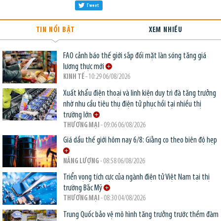
Tweet
TIN NỔI BẬT
XEM NHIỀU
FAO cảnh báo thế giới sắp đối mặt làn sóng tăng giá
lương thực mới
KINH TẾ
- 10:29 06/08/2026
Xuất khẩu điện thoại và linh kiện duy trì đà tăng trưởng
nhờ nhu cầu tiêu thụ điện tử phục hồi tại nhiều thị
trường lớn
THƯƠNG MẠI
- 09:06 06/08/2026
Giá dầu thế giới hôm nay 6/8: Giằng co theo biên độ hẹp
NĂNG LƯỢNG
- 08:58 06/08/2026
Triển vọng tích cực của ngành điện tử Việt Nam tại thị
trường Bắc Mỹ
THƯƠNG MẠI
- 08:30 04/08/2026
Trung Quốc bảo vệ mô hình tăng trưởng trước thềm đàm