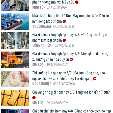
phán thương mại với Mỹ và EU
KINH TẾ
- 10:43 05/08/2026
Nhập khẩu hàng hóa từ Đức: Máy móc, linh kiện điện tử
làm động lực bứt phá
THƯƠNG MẠI
- 09:05 05/08/2026
Giá kim loại công nghiệp ngày 6/8: Đà tăng lan rộng ở
nhóm kim loại cơ bản
CÔNG NGHIỆP
- 10:59 06/08/2026
Giá kim loại công nghiệp ngày 6/8: Tăng giảm đan xen,
xu hướng phân hóa duy trì
KIM LOẠI
- 10:47 06/08/2026
Thị trường lúa gạo ngày 6/8: Lúa tươi tăng nhẹ, gạo
nguyên liệu và xuất khẩu tiếp tục đi ngang
NÔNG NGHIỆP
- 09:14 06/08/2026
Giá vàng thế giới hôm nay 6/8: Tăng vọt lên đỉnh 7 tuần
KIM LOẠI
- 09:06 06/08/2026
Giá dầu thế giới hôm nay 6/8: Giằng co theo biên độ hẹp