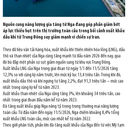
Nguồn cung năng lượng gia tăng từ Nga đang góp phần giảm bớt
áp lực thiếu hụt trên thị trường toàn cầu trong bối cảnh xuất khẩu
dầu khí từ Trung Đông suy giảm mạnh vì chiến sự Iran.
Theo dữ liệu vận tải hàng hóa, xuất khẩu khí thiên nhiên hóa lỏng (LNG), dầu
thô và than nhiệt của Nga cùng tăng mạnh từ đầu năm 2026 đến nay, qua
đó bù đắp một phần sự sụt giảm nguồn cung từ khu vực Trung Đông.
Xuất khẩu LNG của Nga trong giai đoạn từ ngày 1/1 đến 11/5/2026 tăng
12,3% so với cùng kỳ năm trước, lên mức kỷ lục 13,4 triệu tấn. Trong khi đó,
xuất khẩu dầu thô và khí ngưng tự tăng 2,2%, đạt 91,3 triệu tấn – mức cao
nhất trong cùng kỳ kể từ năm 2023.
Xuất khẩu than nhiệt của Nga cũng tăng 3%, lên khoảng 34 triệu tấn, cao
nhất trong giai đoạn đầu năm kể từ năm 2023.
Đà tăng xuất khẩu giúp Nga nâng tỷ trọng trong thương mại năng lượng
toàn cầu. Từ đầu năm đến ngày 11/5/2026, Nga chiếm khoảng 8,4% tổng
xuất khẩu LNG toàn cầu, mức cao nhất kể từ năm 2022.
Theo giới phân tích, phần lớn đà tăng xuất khẩu của Nga đến từ việc Mỹ tạm