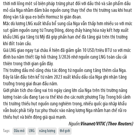
thời nới lỏng một số biện pháp trừng phạt đối với dầu thô và sản phẩm dầu
mỏ của Nga nhằm đảm bảo nguồn cung thay thế cho thị trường sau khi hoạt
động vận tải qua eo biển Hormuz bị gián đoạn.
Mặc dù lượng LNG xuất khẩu bổ sung của Nga vẫn thấp hơn nhiều so với mức
sụt giảm nguồn cung từ Trung Đông, dòng chảy hàng hóa này kết hợp xuất
khẩu LNG gia tăng từ Mỹ đã góp phần hạn chế đà tăng giá trên thị trường
khí đốt toàn cầu.
Giá LNG giao ngay tại châu Á hiện đã giảm gần 10 USD/triệu BTU so với mức
đỉnh ba năm thiết lập hồi tháng 3/2026 nhờ nguồn cung LNG toàn cầu cải
thiện trong thời gian gần đây.
Thị trường dầu mỏ cũng chịu tác động từ nguồn cung tăng thêm của Nga.
Đây là lần đầu tiên kể từ năm 2023 xuất khẩu dầu của Nga ghi nhận tăng
trưởng trong giai đoạn đầu năm.
Giới phân tích cho rằng vai trò ngày càng lớn của Nga trên thị trường năng
lượng toàn cầu đang tạo ra thế khó cho các nước phương Tây. Trong bối cảnh
thị trường thiếu hụt nguồn cung nghiêm trọng, nhiều quốc gia nhập khẩu
vẫn buộc phải tiếp tục phụ thuộc vào năng lượng Nga nhằm hạn chế rủi ro
thiếu hụt và biến động giá quá mạnh.
Nguồn:
Vinanet/VITIC (Theo Reuters)
Tags:
Dầu mỏ
LNG
năng lượng
thế giới