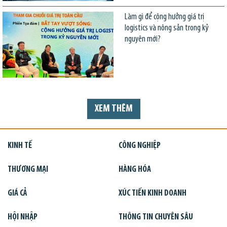
Làm gì để cộng hưởng giá trị
logistics và nông sản trong kỷ
nguyên mới?
XEM THÊM
KINH TẾ
CÔNG NGHIỆP
THƯƠNG MẠI
HÀNG HÓA
GIÁ CẢ
XÚC TIẾN KINH DOANH
HỘI NHẬP
THÔNG TIN CHUYÊN SÂU