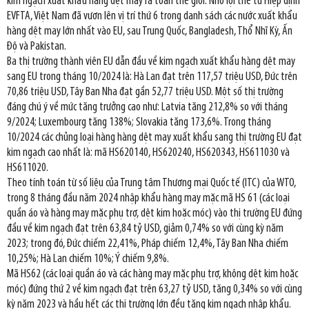
kim ngạch xuất khẩu hàng dệt may ra toàn thế giới. Nhờ lợi thế từ Hiệp định
EVFTA, Việt Nam đã vươn lên vị trí thứ 6 trong danh sách các nước xuất khẩu
hàng dệt may lớn nhất vào EU, sau Trung Quốc, Bangladesh, Thổ Nhĩ Kỳ, Ấn
Độ và Pakistan.
Ba thị trường thành viên EU dẫn đầu về kim ngạch xuất khẩu hàng dệt may
sang EU trong tháng 10/2024 là: Hà Lan đạt trên 117,57 triệu USD, Đức trên
70,86 triệu USD, Tây Ban Nha đạt gần 52,77 triệu USD. Một số thị trường
đáng chú ý về mức tăng trưởng cao như: Latvia tăng 212,8% so với tháng
9/2024; Luxembourg tăng 138%; Slovakia tăng 173,6%. Trong tháng
10/2024 các chủng loại hàng hàng dệt may xuất khẩu sang thị trường EU đạt
kim ngạch cao nhất là: mã HS620140, HS620240, HS620343, HS611030 và
HS611020.
Theo tính toán từ số liệu của Trung tâm Thương mại Quốc tế (ITC) của WTO,
trong 8 tháng đầu năm 2024 nhập khẩu hàng may mặc mã HS 61 (các loại
quần áo và hàng may mặc phụ trợ, dệt kim hoặc móc) vào thị trường EU đứng
đầu về kim ngạch đạt trên 63,84 tỷ USD, giảm 0,74% so với cùng kỳ năm
2023; trong đó, Đức chiếm 22,41%, Pháp chiếm 12,4%, Tây Ban Nha chiếm
10,25%; Hà Lan chiếm 10%; Ý chiếm 9,8%.
Mã HS62 (các loại quần áo và các hàng may mặc phụ trợ, không dệt kim hoặc
móc) đứng thứ 2 về kim ngạch đạt trên 63,27 tỷ USD, tăng 0,34% so với cùng
kỳ năm 2023 và hầu hết các thị trường lớn đều tăng kim ngạch nhập khẩu.