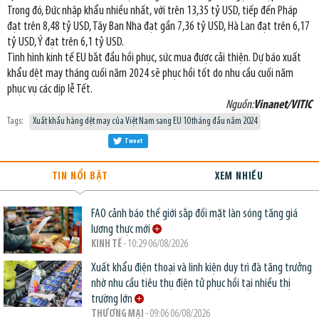
Trong đó, Đức nhập khẩu nhiều nhất, với trên 13,35 tỷ USD, tiếp đến Pháp
đạt trên 8,48 tỷ USD, Tây Ban Nha đạt gần 7,36 tỷ USD, Hà Lan đạt trên 6,17
tỷ USD, Ý đạt trên 6,1 tỷ USD.
Tình hình kinh tế EU bắt đầu hồi phục, sức mua được cải thiện. Dự báo xuất
khẩu dệt may tháng cuối năm 2024 sẽ phục hồi tốt do nhu cầu cuối năm
phục vụ các dịp lễ Tết.
Nguồn:
Vinanet/VITIC
Tags:
Xuất khẩu hàng dệt may của Việt Nam sang EU 10 tháng đầu năm 2024
Tweet
TIN NỔI BẬT
XEM NHIỀU
FAO cảnh báo thế giới sắp đối mặt làn sóng tăng giá
lương thực mới
KINH TẾ
- 10:29 06/08/2026
Xuất khẩu điện thoại và linh kiện duy trì đà tăng trưởng
nhờ nhu cầu tiêu thụ điện tử phục hồi tại nhiều thị
trường lớn
THƯƠNG MẠI
- 09:06 06/08/2026