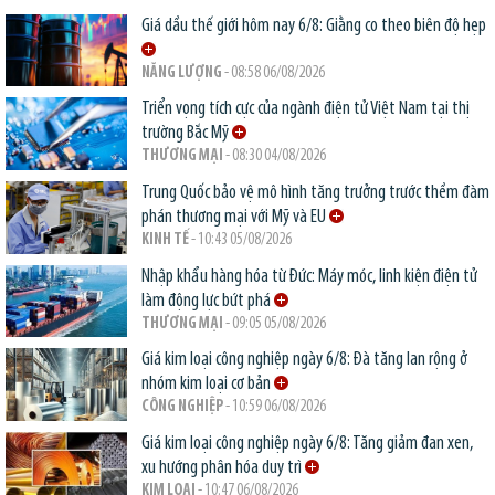
Giá dầu thế giới hôm nay 6/8: Giằng co theo biên độ hẹp
NĂNG LƯỢNG
- 08:58 06/08/2026
Triển vọng tích cực của ngành điện tử Việt Nam tại thị
trường Bắc Mỹ
THƯƠNG MẠI
- 08:30 04/08/2026
Trung Quốc bảo vệ mô hình tăng trưởng trước thềm đàm
phán thương mại với Mỹ và EU
KINH TẾ
- 10:43 05/08/2026
Nhập khẩu hàng hóa từ Đức: Máy móc, linh kiện điện tử
làm động lực bứt phá
THƯƠNG MẠI
- 09:05 05/08/2026
Giá kim loại công nghiệp ngày 6/8: Đà tăng lan rộng ở
nhóm kim loại cơ bản
CÔNG NGHIỆP
- 10:59 06/08/2026
Giá kim loại công nghiệp ngày 6/8: Tăng giảm đan xen,
xu hướng phân hóa duy trì
KIM LOẠI
- 10:47 06/08/2026