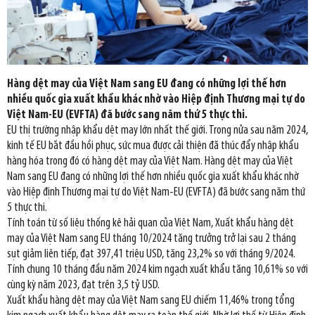
Hàng dệt may của Việt Nam sang EU đang có những lợi thế hơn
nhiều quốc gia xuất khẩu khác nhờ vào Hiệp định Thương mại tự do
Việt Nam-EU (EVFTA) đã bước sang năm thứ 5 thực thi.
EU thị trường nhập khẩu dệt may lớn nhất thế giới. Trong nửa sau năm 2024,
kinh tế EU bắt đầu hồi phục, sức mua được cải thiện đã thúc đẩy nhập khẩu
hàng hóa trong đó có hàng dệt may của Việt Nam. Hàng dệt may của Việt
Nam sang EU đang có những lợi thế hơn nhiều quốc gia xuất khẩu khác nhờ
vào Hiệp định Thương mại tự do Việt Nam-EU (EVFTA) đã bước sang năm thứ
5 thực thi.
Tính toán từ số liệu thống kê hải quan của Việt Nam, Xuất khẩu hàng dệt
may của Việt Nam sang EU tháng 10/2024 tăng trưởng trở lại sau 2 tháng
sụt giảm liên tiếp, đạt 397,41 triệu USD, tăng 23,2% so với tháng 9/2024.
Tính chung 10 tháng đầu năm 2024 kim ngạch xuất khẩu tăng 10,61% so với
cùng kỳ năm 2023, đạt trên 3,5 tỷ USD.
Xuất khẩu hàng dệt may của Việt Nam sang EU chiếm 11,46% trong tổng