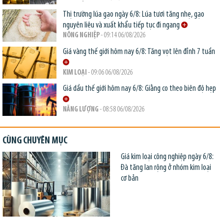
Thị trường lúa gạo ngày 6/8: Lúa tươi tăng nhẹ, gạo
nguyên liệu và xuất khẩu tiếp tục đi ngang
NÔNG NGHIỆP
- 09:14 06/08/2026
Giá vàng thế giới hôm nay 6/8: Tăng vọt lên đỉnh 7 tuần
KIM LOẠI
- 09:06 06/08/2026
Giá dầu thế giới hôm nay 6/8: Giằng co theo biên độ hẹp
NĂNG LƯỢNG
- 08:58 06/08/2026
CÙNG CHUYÊN MỤC
Giá kim loại công nghiệp ngày 6/8:
Đà tăng lan rộng ở nhóm kim loại
cơ bản