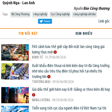
Quỳnh Nga - Lan Anh
Nguồn:
Báo Công thương
Tags:
Bộ Công Thương
công nghiệp
Cục Công nghiệp
công nghiệp vật liệu
Link gốc
Tweet
TIN NỔI BẬT
XEM NHIỀU
FAO cảnh báo thế giới sắp đối mặt làn sóng tăng giá
lương thực mới
KINH TẾ
- 10:29 06/08/2026
Xuất khẩu điện thoại và linh kiện duy trì đà tăng trưởng
nhờ nhu cầu tiêu thụ điện tử phục hồi tại nhiều thị
trường lớn
THƯƠNG MẠI
- 09:06 06/08/2026
Giá dầu thế giới hôm nay 6/8: Giằng co theo biên độ hẹp
NĂNG LƯỢNG
- 08:58 06/08/2026
Triển vọng tích cực của ngành điện tử Việt Nam tại thị