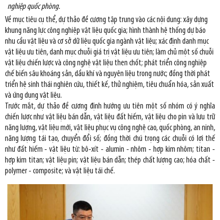
nghiệp quốc phòng.
Về mục tiêu cụ thể, dự thảo đề cương tập trung vào các nội dung: xây dựng
khung năng lực công nghiệp vật liệu quốc gia; hình thành hệ thống dự báo
nhu cầu vật liệu và cơ sở dữ liệu quốc gia ngành vật liệu; xác định danh mục
vật liệu ưu tiên, danh mục chuỗi giá trị vật liệu ưu tiên; làm chủ một số chuỗi
vật liệu chiến lược và công nghệ vật liệu then chốt; phát triển công nghiệp
chế biến sâu khoáng sản, dầu khí và nguyên liệu trong nước; đồng thời phát
triển hệ sinh thái nghiên cứu, thiết kế, thử nghiệm, tiêu chuẩn hóa, sản xuất
và ứng dụng vật liệu.
Trước mắt, dự thảo đề cương định hướng ưu tiên một số nhóm có ý nghĩa
chiến lược như vật liệu bán dẫn, vật liệu đất hiếm, vật liệu cho pin và lưu trữ
năng lượng, vật liệu mới, vật liệu phục vụ công nghệ cao, quốc phòng, an ninh,
năng lượng tái tạo, chuyển đổi số; đồng thời chú trọng các chuỗi có lợi thế
như đất hiếm - vật liệu từ: bô-xít - alumin - nhôm - hợp kim nhôm; titan -
hợp kim titan; vật liệu pin; vật liệu bán dẫn; thép chất lượng cao; hóa chất -
polymer - composite; và vật liệu tái chế.