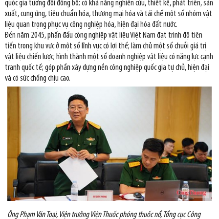
quốc gia tương đối đồng bộ; có khả năng nghiên cứu, thiết kế, phát triển, sản
xuất, cung ứng, tiêu chuẩn hóa, thương mại hóa và tái chế một số nhóm vật
liệu quan trọng phục vụ công nghiệp hóa, hiện đại hóa đất nước.
Đến năm 2045, phấn đấu công nghiệp vật liệu Việt Nam đạt trình độ tiên
tiến trong khu vực ở một số lĩnh vực có lợi thế; làm chủ một số chuỗi giá trị
vật liệu chiến lược; hình thành một số doanh nghiệp vật liệu có năng lực cạnh
tranh quốc tế; góp phần xây dựng nền công nghiệp quốc gia tự chủ, hiện đại
và có sức chống chịu cao.
Ông Phạm Văn Toại, Viện trưởng Viện Thuốc phóng thuốc nổ, Tổng cục Công