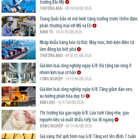
trường Bắc Mỹ
THƯƠNG MẠI
- 08:30 04/08/2026
Trung Quốc bảo vệ mô hình tăng trưởng trước thềm đàm
phán thương mại với Mỹ và EU
KINH TẾ
- 10:43 05/08/2026
Nhập khẩu hàng hóa từ Đức: Máy móc, linh kiện điện tử
làm động lực bứt phá
THƯƠNG MẠI
- 09:05 05/08/2026
Giá kim loại công nghiệp ngày 6/8: Đà tăng lan rộng ở
nhóm kim loại cơ bản
CÔNG NGHIỆP
- 10:59 06/08/2026
Giá kim loại công nghiệp ngày 6/8: Tăng giảm đan xen,
xu hướng phân hóa duy trì
KIM LOẠI
- 10:47 06/08/2026
Thị trường lúa gạo ngày 6/8: Lúa tươi tăng nhẹ, gạo
nguyên liệu và xuất khẩu tiếp tục đi ngang
NÔNG NGHIỆP
- 09:14 06/08/2026
Giá vàng thế giới hôm nay 6/8: Tăng vọt lên đỉnh 7 tuần