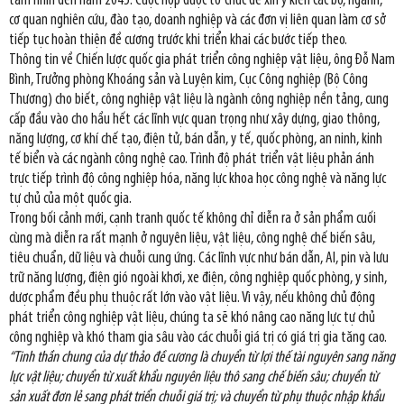
tầm nhìn đến năm 2045. Cuộc họp được tổ chức để xin ý kiến các bộ, ngành,
cơ quan nghiên cứu, đào tạo, doanh nghiệp và các đơn vị liên quan làm cơ sở
tiếp tục hoàn thiện đề cương trước khi triển khai các bước tiếp theo.
Thông tin về Chiến lược quốc gia phát triển công nghiệp vật liệu, ông Đỗ Nam
Bình, Trưởng phòng Khoáng sản và Luyện kim, Cục Công nghiệp (Bộ Công
Thương) cho biết, công nghiệp vật liệu là ngành công nghiệp nền tảng, cung
cấp đầu vào cho hầu hết các lĩnh vực quan trọng như xây dựng, giao thông,
năng lượng, cơ khí chế tạo, điện tử, bán dẫn, y tế, quốc phòng, an ninh, kinh
tế biển và các ngành công nghệ cao. Trình độ phát triển vật liệu phản ánh
trực tiếp trình độ công nghiệp hóa, năng lực khoa học công nghệ và năng lực
tự chủ của một quốc gia.
Trong bối cảnh mới, cạnh tranh quốc tế không chỉ diễn ra ở sản phẩm cuối
cùng mà diễn ra rất mạnh ở nguyên liệu, vật liệu, công nghệ chế biến sâu,
tiêu chuẩn, dữ liệu và chuỗi cung ứng. Các lĩnh vực như bán dẫn, AI, pin và lưu
trữ năng lượng, điện gió ngoài khơi, xe điện, công nghiệp quốc phòng, y sinh,
dược phẩm đều phụ thuộc rất lớn vào vật liệu. Vì vậy, nếu không chủ động
phát triển công nghiệp vật liệu, chúng ta sẽ khó nâng cao năng lực tự chủ
công nghiệp và khó tham gia sâu vào các chuỗi giá trị có giá trị gia tăng cao.
“Tinh thần chung của dự thảo đề cương là chuyển từ lợi thế tài nguyên sang năng
lực vật liệu; chuyển từ xuất khẩu nguyên liệu thô sang chế biến sâu; chuyển từ
sản xuất đơn lẻ sang phát triển chuỗi giá trị; và chuyển từ phụ thuộc nhập khẩu