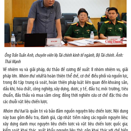
Ông Trần Tuấn Anh, chuyên viên Vụ Tài chính kinh tế ngành, Bộ Tài chính. Ảnh:
Thái Mạnh
Về nhiệm vụ và giải pháp, dự thảo đề cương đề xuất 8 nhóm nhiệm vụ, giải
pháp lớn.
Nhóm thứ nhất
là hoàn thiện thể chế, cơ chế điều phối và nguồn lực,
trong đó tập trung rà soát, hoàn thiện pháp luật liên quan đến khoáng sản,
dầu khí, hóa chất, công nghiệp, xây dựng, dược, y tế, đầu tư, môi trường, tiêu
chuẩn, đấu thầu và mua sắm công; đồng thời nghiên cứu cơ chế đặc thù cho
các chuỗi vật liệu chiến lược.
Nhóm thứ hai
là quản trị và bảo đảm nguồn nguyên liệu chiến lược. Nội dung
này bao gồm điều tra, đánh giá, cập nhật tiềm năng các nguồn nguyên liệu;
xây dựng danh mục nguyên liệu chiến lược và vật liệu chiến lược quốc gia;
kiểm soát khai thác, xuất khẩu nguyên liệu thô; gắn khai thác với chế biến