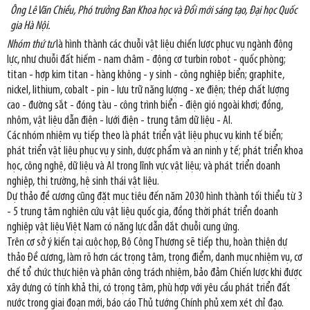
Ông Lê Văn Chiều, Phó trưởng Ban Khoa học và Đổi mới sáng tạo, Đại học Quốc
gia Hà Nội.
Nhóm thứ tư
là hình thành các chuỗi vật liệu chiến lược phục vụ ngành động
lực, như chuỗi đất hiếm - nam châm - động cơ turbin robot - quốc phòng;
titan - hợp kim titan - hàng không - y sinh - công nghiệp biển; graphite,
nickel, lithium, cobalt - pin - lưu trữ năng lượng - xe điện; thép chất lượng
cao - đường sắt - đóng tàu - công trình biển - điện gió ngoài khơi; đồng,
nhôm, vật liệu dẫn điện - lưới điện - trung tâm dữ liệu - AI.
Các nhóm nhiệm vụ tiếp theo là phát triển vật liệu phục vụ kinh tế biển;
phát triển vật liệu phục vụ y sinh, dược phẩm và an ninh y tế; phát triển khoa
học, công nghệ, dữ liệu và AI trong lĩnh vực vật liệu; và phát triển doanh
nghiệp, thị trường, hệ sinh thái vật liệu.
Dự thảo đề cương cũng đặt mục tiêu đến năm 2030 hình thành tối thiểu từ 3
- 5 trung tâm nghiên cứu vật liệu quốc gia, đồng thời phát triển doanh
nghiệp vật liệu Việt Nam có năng lực dẫn dắt chuỗi cung ứng.
Trên cơ sở ý kiến tại cuộc họp, Bộ Công Thương sẽ tiếp thu, hoàn thiện dự
thảo Đề cương, làm rõ hơn các trọng tâm, trọng điểm, danh mục nhiệm vụ, cơ
chế tổ chức thực hiện và phân công trách nhiệm, bảo đảm Chiến lược khi được
xây dựng có tính khả thi, có trọng tâm, phù hợp với yêu cầu phát triển đất
nước trong giai đoạn mới, báo cáo Thủ tướng Chính phủ xem xét chỉ đạo.