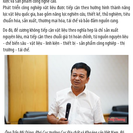
lược và sản phẩm công nghệ cao.
Phát triển công nghiệp vật liệu được tiếp cận theo hướng hình thành năng
lực vật liệu quốc gia, bao gồm năng lực nghiên cứu, thiết kế, thử nghiệm, tiêu
chuẩn hóa, sản xuất, thương mại hóa, tái chế và bảo đảm nguồn cung.
Do đó, đề cương không tiếp cận vật liệu theo nghĩa hẹp là chỉ sản xuất
nguyên liệu, mà tiếp cận theo chuỗi giá trị hoàn chỉnh, từ nguồn nguyên liệu
- chế biến sâu - vật liệu - linh kiện - thiết bị - sản phẩm công nghiệp - thị
trường - tái chế.
Ông Trần Mỹ Dũng, Phó Cục trưởng Cục Địa chất và Khoáng sản Việt Nam, Bộ