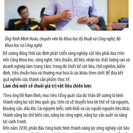
Ông Trịnh Minh Hoàn, chuyên viên Vụ Khoa học Kỹ thuật và Công nghệ, Bộ
Khoa học và Công nghệ.
Đề cương đồng thời xác định phát triển công nghiệp vật liệu phải dựa trên
nền tảng khoa học, công nghệ, tiêu chuẩn, dữ liệu, nhân lực chất lượng cao và
doanh nghiệp làm trung tâm; trong đó thiết kế vật liệu, thử nghiệm, kiểm
định, tiêu chuẩn hóa và thương mại hóa là các khâu then chốt để đưa kết
quả nghiên cứu thành sản phẩm thực tế.
Làm chủ một số chuỗi giá trị vật liệu chiến lược
Theo ông Đỗ Nam Bình, mục tiêu tổng quát của dự thảo đề cương là hình
thành năng lực vật liệu quốc gia, trên cơ sở chuyển hóa lợi thế về tài nguyên,
khoáng sản, dầu khí, tài nguyên biển, sinh khối và các nguồn nguyên liệu khác
thành năng lực chế biến sâu, năng lực công nghệ, năng lực sản xuất và năng
lực cạnh tranh.
Đến năm 2030, phấn đấu từng bước hình thành năng lực công nghiệp vật liệu