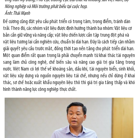
Nông nghiệp và Môi trường phát biểu tại cuộc họp.
Ảnh: Thái Mạnh
Đề cương cũng đặt yêu cầu phát triển có trọng tâm, trọng điểm, tránh dàn
trải. Theo đó, các nhóm vật liệu được định hướng thành ba nhóm: Vật liệu cơ
bản cần giữ vững và nâng cấp; vật liệu chiến lược cần tập trung đột phá và
vật liệu tương lai cần nghiên cứu, chuẩn bị dài hạn. Đây là cách tiếp cận nhằm
giải quyết yêu cầu trước mắt, đồng thời tạo nền tảng cho phát triển dài hạn.
Một quan điểm rất quan trọng là phải chuyển mạnh từ khai thác tài nguyên
sang làm chủ công nghệ, chế biến sâu và nâng cao giá trị gia tăng trong
nước. Việt Nam có lợi thế về khoáng sản, dầu khí, tài nguyên biển, sinh khối,
vật liệu xây dựng và nguồn nguyên liệu tái chế, nhưng nếu chỉ dừng ở khai
thác, sơ chế hoặc xuất khẩu nguyên liệu thô thì giá trị gia tăng thấp và khó
hình thành năng lực công nghiệp thực chất.