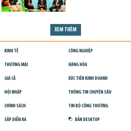
XEM THÊM
KINH TẾ
CÔNG NGHIỆP
THƯƠNG MẠI
HÀNG HÓA
GIÁ CẢ
XÚC TIẾN KINH DOANH
HỘI NHẬP
THÔNG TIN CHUYÊN SÂU
CHÍNH SÁCH
TIN BỘ CÔNG THƯƠNG
SẮP DIỄN RA
BẢN DESKTOP