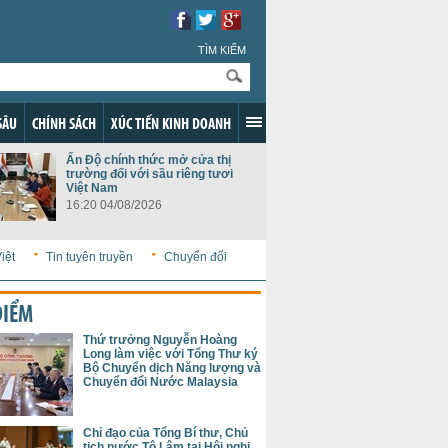
TÌM KIẾM
SÂU
CHÍNH SÁCH
XÚC TIẾN KINH DOANH
Ấn Độ chính thức mở cửa thị
trường đối với sầu riêng tươi
Việt Nam
16:20 04/08/2026
iệt
Tin tuyên truyền
Chuyển đổi
ĐIỂM
Thứ trưởng Nguyễn Hoàng
Long làm việc với Tổng Thư ký
Bộ Chuyển dịch Năng lượng và
Chuyển đổi Nước Malaysia
Chỉ đạo của Tổng Bí thư, Chủ
tịch nước Tô Lâm tại Hội nghị