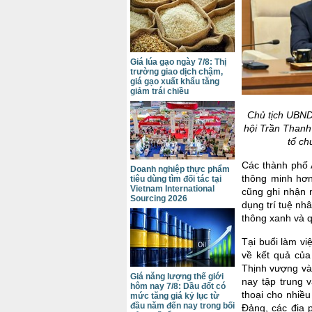
Giá lúa gạo ngày 7/8: Thị
trường giao dịch chậm,
giá gạo xuất khẩu tăng
giảm trái chiều
Chủ tịch UBND
hội Trần Thanh
tổ ch
Các thành phố 
Doanh nghiệp thực phẩm
thông minh hơn
tiêu dùng tìm đối tác tại
Vietnam International
cũng ghi nhận 
Sourcing 2026
dụng trí tuệ nhâ
thông xanh và q
Tại buổi làm v
về kết quả của
Thịnh vượng và
Giá năng lượng thế giới
nay tập trung 
hôm nay 7/8: Dầu đốt có
thoại cho nhiề
mức tăng giá kỷ lục từ
đầu năm đến nay trong bối
Đảng, các địa 