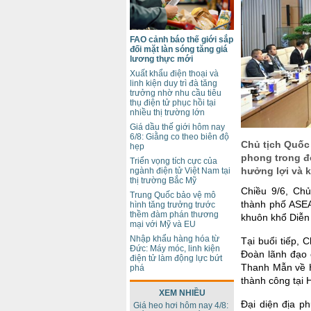
FAO cảnh báo thế giới sắp
đối mặt làn sóng tăng giá
lương thực mới
Xuất khẩu điện thoại và
linh kiện duy trì đà tăng
trưởng nhờ nhu cầu tiêu
thụ điện tử phục hồi tại
nhiều thị trường lớn
Giá dầu thế giới hôm nay
6/8: Giằng co theo biên độ
Chủ tịch Quốc 
hẹp
phong trong đ
Triển vọng tích cực của
hưởng lợi và k
ngành điện tử Việt Nam tại
thị trường Bắc Mỹ
Chiều 9/6, Ch
Trung Quốc bảo vệ mô
thành phố ASEA
hình tăng trưởng trước
thềm đàm phán thương
khuôn khổ Diễn
mại với Mỹ và EU
Nhập khẩu hàng hóa từ
Tại buổi tiếp,
Đức: Máy móc, linh kiện
Đoàn lãnh đạo 
điện tử làm động lực bứt
Thanh Mẫn về H
phá
thành công tại 
XEM NHIỀU
Đại diện địa p
Giá heo hơi hôm nay 4/8: