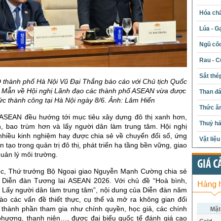
Hóa chấ
Lúa - G
Ngũ cố
Rau - C
Sắt thé
 thành phố Hà Nội Vũ Đại Thắng báo cáo với Chủ tịch Quốc
 Mẫn về Hội nghị Lãnh đạo các thành phố ASEAN vừa được
Than đ
ức thành công tại Hà Nội ngày 8/6. Ảnh: Lâm Hiển
Thức ăn
ASEAN đều hướng tới mục tiêu xây dựng đô thị xanh hơn,
Thuỷ hả
, bao trùm hơn và lấy người dân làm trung tâm. Hội nghị
nhiều kinh nghiệm hay được chia sẻ về chuyển đổi số, ứng
Vật liệ
n tạo trong quản trị đô thị, phát triển hạ tầng bền vững, giao
uản lý môi trường.
GIÁ C
iệc, Thứ trưởng Bộ Ngoại giao Nguyễn Mạnh Cường chia sẻ
 Diễn đàn Tương lai ASEAN 2026. Với chủ đề “Hoà bình,
Hàng 
 Lấy người dân làm trung tâm”, nội dung của Diễn đàn năm
vào các vấn đề thiết thực, cụ thể và mở ra không gian đối
u thành phần tham gia như chính quyền, học giả, các chính
Mặt
phương, thanh niên…, được đại biểu quốc tế đánh giá cao