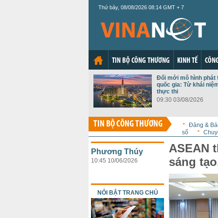
Thứ bảy, 08/08/2026 08:14 GMT + 7
TIN BỘ CÔNG THƯƠNG
KINH TẾ
CÔNG
Đổi mới mô hình phát 
quốc gia: Từ khái niệ
thực thi
09:30 03/08/2026
TIN BỘ CÔNG THƯƠNG
Đảng & Bá
số
Chuy
ASEAN th
Phương Thúy
sáng tạo
10:45 10/06/2026
NỔI BẬT TRANG CHỦ