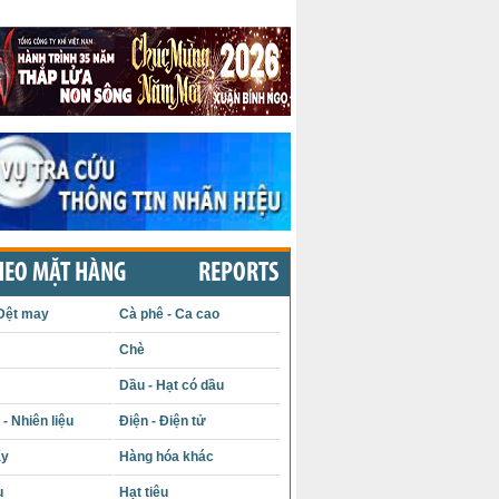
HEO MẶT HÀNG
REPORTS
Dệt may
Cà phê - Ca cao
Chè
Dầu - Hạt có dầu
- Nhiên liệu
Điện - Điện tử
ấy
Hàng hóa khác
u
Hạt tiêu