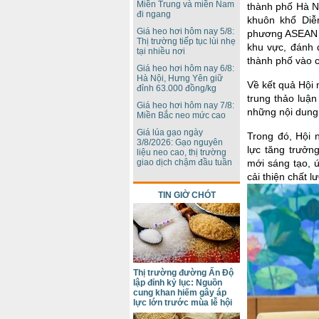
Miền Trung và miền Nam
thành phố Hà Nộ
đi ngang
khuôn khổ Diễ
Giá heo hơi hôm nay 5/8:
phương ASEAN có
Thị trường tiếp tục lùi nhẹ
khu vực, đánh 
tại nhiều nơi
thành phố vào 
Giá heo hơi hôm nay 6/8:
Hà Nội, Hưng Yên giữ
Về kết quả Hội 
đỉnh 63.000 đồng/kg
trung thảo luận
Giá heo hơi hôm nay 7/8:
những nội dung 
Miền Bắc neo mức cao
Giá lúa gạo ngày
Trong đó, Hội 
3/8/2026: Gạo nguyên
lực tăng trưởng
liệu neo cao, thị trường
mới sáng tạo, 
giao dịch chậm đầu tuần
cải thiện chất 
TIN GIỜ CHÓT
Thị trường đường Ấn Độ
lập đỉnh kỷ lục: Nguồn
cung khan hiếm gây áp
lực lớn trước mùa lễ hội