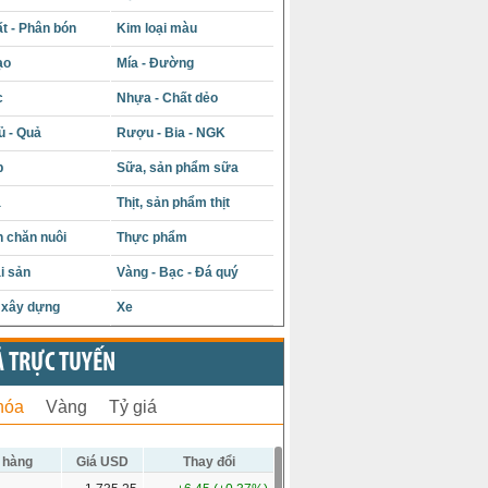
t - Phân bón
Kim loại màu
ạo
Mía - Đường
c
Nhựa - Chất dẻo
ủ - Quả
Rượu - Bia - NGK
p
Sữa, sản phẩm sữa
á
Thịt, sản phẩm thịt
 chăn nuôi
Thực phẩm
i sản
Vàng - Bạc - Đá quý
u xây dựng
Xe
Ả TRỰC TUYẾN
hóa
Vàng
Tỷ giá
 hàng
Giá USD
Thay đổi