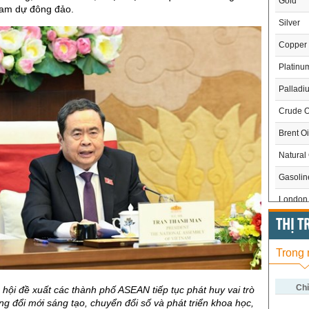
Gold
ham dự đông đảo.
Silver
Copper
Platinu
Palladi
Crude O
Brent Oi
Natural
Gasoli
London 
US Whe
THỊ 
US Cor
Trong
US Soy
US Coff
Chỉ
 hội đề xuất các thành phố ASEAN tiếp tục phát huy vai trò
ng đổi mới sáng tạo, chuyển đổi số và phát triển khoa học,