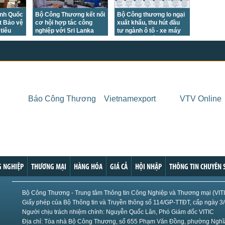
anh Quốc
Bộ Công Thương kết nối
Bộ Công thương lo ngại
t Bảo vệ
cơ hội hợp tác công
xuất khẩu, thu hút đầu
tiêu
nghiệp với Sri Lanka
tư ngành ô tô - xe máy
giảm mạnh vì Nghị định
101
Báo Công Thương
Vietnamexport
VTV Online
 NGHIỆP
THƯƠNG MẠI
HÀNG HÓA
GIÁ CẢ
HỘI NHẬP
THÔNG TIN CHUYÊN 
Bộ Công Thương - Trung tâm Thông tin Công Nghiệp và Thương mại (VIT
Giấy phép của Bộ Thông tin và Truyền thông số 114/GP-TTĐT, cấp ngày 3
Người chịu trách nhiệm chính: Nguyễn Quốc Lân, Phó Giám đốc VITIC
Địa chỉ: Tòa nhà Bộ Công Thương, số 655 Phạm Văn Đồng, phường Nghĩa