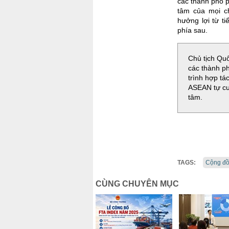
các thành phố p
tâm của mọi c
hưởng lợi từ t
phía sau.
Chủ tịch Quố
các thành p
trình hợp tá
ASEAN tự cư
tâm.
TAGS:
Cộng đồ
CÙNG CHUYÊN MỤC