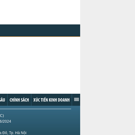
SÂU
CHÍNH SÁCH
XÚC TIẾN KINH DOANH
IC)
/6/2024
 Đô, Tp. Hà Nội