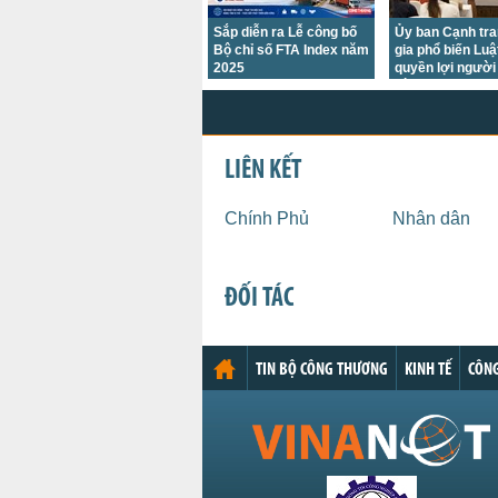
Sắp diễn ra Lễ công bố
Ủy ban Cạnh tr
Bộ chỉ số FTA Index năm
gia phổ biến Luậ
2025
quyền lợi người 
dùng
LIÊN KẾT
Chính Phủ
Nhân dân
ĐỐI TÁC
TIN BỘ CÔNG THƯƠNG
KINH TẾ
CÔNG