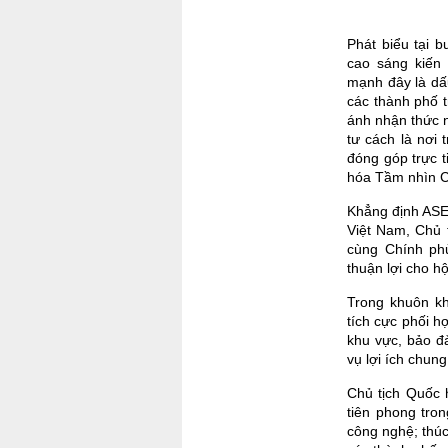
Phát biểu tại 
cao sáng kiến
mạnh đây là dấ
các thành phố 
ánh nhận thức n
tư cách là nơi 
đóng góp trực 
hóa Tầm nhìn 
Khẳng định ASEA
Việt Nam, Chủ 
cùng Chính phủ
thuận lợi cho h
Trong khuôn kh
tích cực phối h
khu vực, bảo đ
vụ lợi ích chun
Chủ tịch Quốc 
tiên phong tron
công nghệ; thú