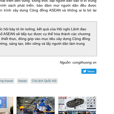
hát triển bền vững. Đồng thời, đặt người dân vào vị trí trung
hính sách phát triển, bảo đảm mọi người dân đều được
iến trình xây dựng Cộng đồng ASEAN và không ai bị bỏ lại
c hội bày tỏ tin tưởng, kết quả của Hội nghị Lãnh đạo
hố ASEAN sẽ tiếp tục được cụ thể hóa thành các chương
c thiết thực, đóng góp vào mục tiêu xây dựng Cộng đồng
ờng, sáng tạo, bền vững và lấy người dân làm trung
Nguồn: congthuong.vn
Tweet
ng Asean
Asean
Chủ tịch Quốc hội