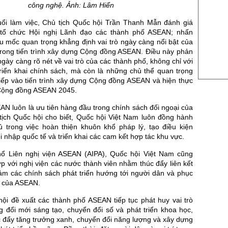
US Sug
công nghệ. Ảnh: Lâm Hiển
US Cott
buổi làm việc, Chủ tịch Quốc hội Trần Thanh Mẫn đánh giá
 tổ chức Hội nghị Lãnh đạo các thành phố ASEAN; nhấn
London
u mốc quan trọng khẳng định vai trò ngày càng nổi bật của
US Coc
trong tiến trình xây dựng Cộng đồng ASEAN. Điều này phản
gày càng rõ nét về vai trò của các thành phố, không chỉ với
Rough 
triển khai chính sách, mà còn là những chủ thể quan trọng
tiếp vào tiến trình xây dựng Cộng đồng ASEAN và hiện thực
Nguồn Fi
Cộng đồng ASEAN 2045.
N luôn là ưu tiên hàng đầu trong chính sách đối ngoại của
tịch Quốc hội cho biết, Quốc hội Việt Nam luôn đồng hành
 trong việc hoàn thiện khuôn khổ pháp lý, tạo điều kiện
ội nhập quốc tế và triển khai các cam kết hợp tác khu vực.
ổ Liên nghị viện ASEAN (AIPA), Quốc hội Việt Nam cũng
ợp với nghị viện các nước thành viên nhằm thúc đẩy liên kết
ảm các chính sách phát triển hướng tới người dân và phục
g của ASEAN.
hội đề xuất các thành phố ASEAN tiếp tục phát huy vai trò
g đổi mới sáng tạo, chuyển đổi số và phát triển khoa học,
c đẩy tăng trưởng xanh, chuyển đổi năng lượng và xây dựng