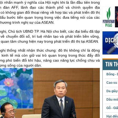
i nhấn mạnh ý nghĩa của Hội nghị khi là lần đầu tiên trong
n đàn AFF, lãnh đạo các thành phố và chính quyền địa
 không gian đối thoại riêng về hợp tác và phát triển đô thị
dấu bước tiến quan trọng trong việc đưa tiếng nói của các
chương trình nghị sự của ASEAN.
nghị, Chủ tịch UBND TP. Hà Nội cho biết, các đại biểu đã tập
 về chuyển đổi số, trí tuệ nhân tạo và phát triển bền vững,
quan tâm chung hiện nay trong phát triển đô thị tại ASEAN.
nghị thống nhất nhận thức chung: đô thị không chỉ là động
 kinh tế mà còn giữ vai trò quan trọng trong thúc đẩy đổi
ứng phó biến đổi khí hậu, nâng cao năng lực chống chịu và
TIN T
lượng sống của người dân.
Bông - 
Cao su
Da giày
Dầu mỏ 
Gỗ - Gi
Hạt điề