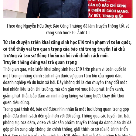
Theo ông Nguyễn Hữu Quý: Báo Công Thương đã làm truyền thông tốt về
xăng sinh học E10. Ảnh: CT
Từ câu chuyện triển khai xăng sinh học E10 trên phạm vi toàn quốc,
có thể thấy vai trò quan trọng của báo chí trong truyền tải chủ
trương và tạo sự đồng thuận xã hội với chính sách mới.
Truyền thông đóng vai trò quan trọng
Thời gian qua, việc triển khai xăng sinh học E10 trên phạm vi toàn quốc là
một trong những chính sách nhận được sự quan tâm lớn của người dân,
doanh nghiệp và dư luận xã hội. Đây không chỉ là câu chuyện thay đổi một
loại nhiên liệu trên thị trường, mà còn gắn với mục tiêu phát triển xanh,
giảm phát thải, bảo đảm an ninh năng lượng và từng bước thay đổi thói
quen tiêu dùng.
Trong quá trình đó, báo chí được nhìn nhận là một lực lượng quan trọng góp
phần đưa chính sách đến gần hơn với đời sống. Thông qua các tuyến tin, bài,
phóng sự, tọa đàm, video và các sản phẩm truyền thông đa dạng, báo chí đã
góp phần cung cấp thông tin chính thống, giải thích cơ sở của lộ trình triển