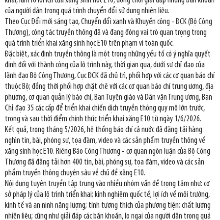
khai, làm rõ lợi ích của xăng sinh học E10, đồng thời giải đáp những băn khoăn
của người dân trong quá trình chuyển đổi sử dụng nhiên liệu.
Theo Cục Đổi mới sáng tạo, Chuyển đổi xanh và Khuyến công - ĐCK (Bộ Công
Thương), công tác truyền thông đã và đang đóng vai trò quan trọng trong
quá trình triển khai xăng sinh học E10 trên phạm vi toàn quốc.
Đặc biệt, xác định truyền thông là một trong những yếu tố có ý nghĩa quyết
định đối với thành công của lộ trình này, thời gian qua, dưới sự chỉ đạo của
lãnh đạo Bộ Công Thương, Cục ĐCK đã chủ trì, phối hợp với các cơ quan báo chí
thuộc Bộ; đồng thời phối hợp chặt chẽ với các cơ quan báo chí trung ương, địa
phương, cơ quan quản lý báo chí, Ban Tuyên giáo và Dân vận Trung ương, Ban
Chỉ đạo 35 các cấp để triển khai chiến dịch truyền thông quy mô lớn trước,
trong và sau thời điểm chính thức triển khai xăng E10 từ ngày 1/6/2026.
Kết quả, trong tháng 5/2026, hệ thống báo chí cả nước đã đăng tải hàng
nghìn tin, bài, phóng sự, tọa đàm, video và các sản phẩm truyền thông về
xăng sinh học E10. Riêng Báo Công Thương - cơ quan ngôn luận của Bộ Công
Thương đã đăng tải hơn 400 tin, bài, phóng sự, tọa đàm, video và các sản
phẩm truyền thông chuyên sâu về chủ đề xăng E10.
Nội dung tuyên truyền tập trung vào nhiều nhóm vấn đề trọng tâm như: cơ
sở pháp lý của lộ trình triển khai; kinh nghiệm quốc tế; lợi ích về môi trường,
kinh tế và an ninh năng lượng; tính tương thích của phương tiện; chất lượng
nhiên liệu; cũng như giải đáp các băn khoăn, lo ngại của người dân trong quá