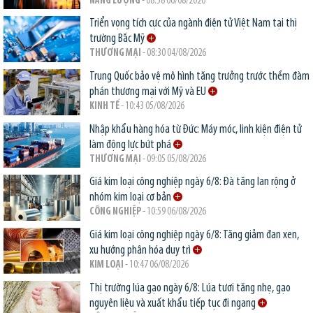
NĂNG LƯỢNG
- 08:58 06/08/2026
Triển vọng tích cực của ngành điện tử Việt Nam tại thị
trường Bắc Mỹ
THƯƠNG MẠI
- 08:30 04/08/2026
Trung Quốc bảo vệ mô hình tăng trưởng trước thềm đàm
phán thương mại với Mỹ và EU
KINH TẾ
- 10:43 05/08/2026
Nhập khẩu hàng hóa từ Đức: Máy móc, linh kiện điện tử
làm động lực bứt phá
THƯƠNG MẠI
- 09:05 05/08/2026
Giá kim loại công nghiệp ngày 6/8: Đà tăng lan rộng ở
nhóm kim loại cơ bản
CÔNG NGHIỆP
- 10:59 06/08/2026
Giá kim loại công nghiệp ngày 6/8: Tăng giảm đan xen,
xu hướng phân hóa duy trì
KIM LOẠI
- 10:47 06/08/2026
Thị trường lúa gạo ngày 6/8: Lúa tươi tăng nhẹ, gạo
nguyên liệu và xuất khẩu tiếp tục đi ngang