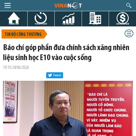
TRANG CHỦ
TIN GIỜ CHÓT
THỊ TRƯỜNG
DỰ ÁN
CHỨNG KHOÁN
TIN BỘ CÔNG THƯƠNG
Báo chí góp phần đưa chính sách xăng nhiên
liệu sinh học E10 vào cuộc sống
10:10 24/06/2026
Tweet