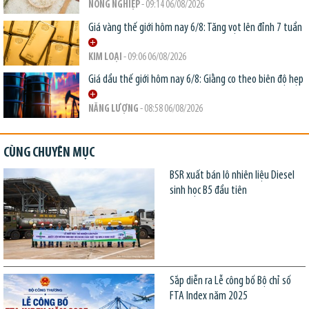
NÔNG NGHIỆP
- 09:14 06/08/2026
Giá vàng thế giới hôm nay 6/8: Tăng vọt lên đỉnh 7 tuần
KIM LOẠI
- 09:06 06/08/2026
Giá dầu thế giới hôm nay 6/8: Giằng co theo biên độ hẹp
NĂNG LƯỢNG
- 08:58 06/08/2026
CÙNG CHUYÊN MỤC
BSR xuất bán lô nhiên liệu Diesel
sinh học B5 đầu tiên
Sắp diễn ra Lễ công bố Bộ chỉ số
FTA Index năm 2025