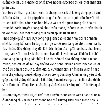
quảng cáo phụ gia không có cơ sở khoa học đã được báo chí kịp thời phân tích,
phản bác.
Việc báo chí tham gia đấu tranh với thông tin sai lệch không chỉ giúp ổn định
dư luận xã hội, mà còn góp phần củng cố niềm tin của người dân đối với chủ
trương triển khai xăng sinh học. Đây là vai trò rất quan trọng của báo chí
trong bối cảnh truyền thông số phát triển mạnh, thông tin lan truyền nhanh
và các chính sách mới thường chịu nhiều áp lực từ dư luận.
Theo ông Nguyễn Hữu Quý, công nghệ làm báo có thể thay đổi rất nhanh,
nhất là trong bối cảnh trí tuệ nhân tạo và các nền tảng số phát triển mạnh.
Tuy nhiên, điều không thay đổi là trách nhiệm của người làm báo: phải trung
thực, bám sát thực tế, không ngừng trao đổi kiến thức và giữ được hơi thở
cuộc sống trong từng tác phẩm báo chí. Nếu chỉ đưa những thông tin đơn
thuần, báo chí rất dễ bị thay thế bởi công nghệ. Nhưng người làm báo có lợi
thế ở sự gần sát thực tế, cảm xúc, tư duy phân tích, phản biện và khả năng
nhìn thấy những chuyển động thực sự trong đời sống. Chính những yếu tố đó
giúp báo chí không chỉ truyền tải thông tin, mà còn góp phần làm cho chính
sách được hiểu đúng, tiếp nhận đúng và đi vào cuộc sống một cách hiệu quả
hơn.
Từ câu chuyện xăng E10, có thể thấy truyền thông chính sách không dừng lại
ở việc đăng tải văn bản hay thông báo chủ trương. Điều quan trọng hơn là