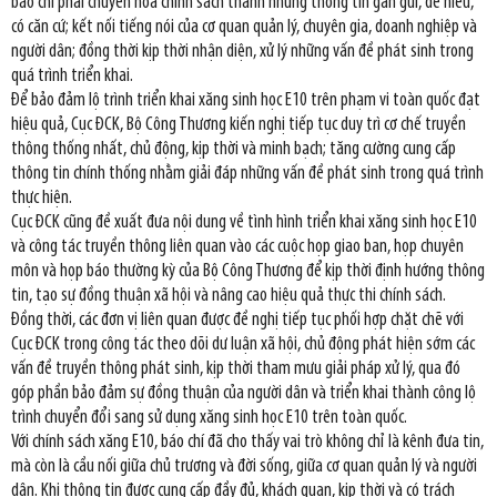
báo chí phải chuyển hóa chính sách thành những thông tin gần gũi, dễ hiểu,
có căn cứ; kết nối tiếng nói của cơ quan quản lý, chuyên gia, doanh nghiệp và
người dân; đồng thời kịp thời nhận diện, xử lý những vấn đề phát sinh trong
quá trình triển khai.
Để bảo đảm lộ trình triển khai xăng sinh học E10 trên phạm vi toàn quốc đạt
hiệu quả, Cục ĐCK, Bộ Công Thương kiến nghị tiếp tục duy trì cơ chế truyền
thông thống nhất, chủ động, kịp thời và minh bạch; tăng cường cung cấp
thông tin chính thống nhằm giải đáp những vấn đề phát sinh trong quá trình
thực hiện.
Cục ĐCK cũng đề xuất đưa nội dung về tình hình triển khai xăng sinh học E10
và công tác truyền thông liên quan vào các cuộc họp giao ban, họp chuyên
môn và họp báo thường kỳ của Bộ Công Thương để kịp thời định hướng thông
tin, tạo sự đồng thuận xã hội và nâng cao hiệu quả thực thi chính sách.
Đồng thời, các đơn vị liên quan được đề nghị tiếp tục phối hợp chặt chẽ với
Cục ĐCK trong công tác theo dõi dư luận xã hội, chủ động phát hiện sớm các
vấn đề truyền thông phát sinh, kịp thời tham mưu giải pháp xử lý, qua đó
góp phần bảo đảm sự đồng thuận của người dân và triển khai thành công lộ
trình chuyển đổi sang sử dụng xăng sinh học E10 trên toàn quốc.
Với chính sách xăng E10, báo chí đã cho thấy vai trò không chỉ là kênh đưa tin,
mà còn là cầu nối giữa chủ trương và đời sống, giữa cơ quan quản lý và người
dân. Khi thông tin được cung cấp đầy đủ, khách quan, kịp thời và có trách