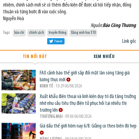
nhiệm, chính sách mới sẽ có thêm điều kiện để được xã hội tiếp nhận, đồng
thuận và từng bước đi vào cuộc sống.
Nguyễn Hoà
Nguồn:
Báo Công Thương
Tags:
báo chí
chính sách
truyền thông
Xăng sinh học E10
Link gốc
Tweet
TIN NỔI BẬT
XEM NHIỀU
FAO cảnh báo thế giới sắp đối mặt làn sóng tăng giá
lương thực mới
KINH TẾ
- 10:29 06/08/2026
Xuất khẩu điện thoại và linh kiện duy trì đà tăng trưởng
nhờ nhu cầu tiêu thụ điện tử phục hồi tại nhiều thị
trường lớn
THƯƠNG MẠI
- 09:06 06/08/2026
Giá dầu thế giới hôm nay 6/8: Giằng co theo biên độ hẹp