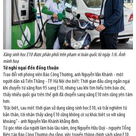
Xăng sinh học E10 được phân phối trên phạm vi toàn quốc từ ngày 1/6. Ảnh
minh hoạ
Từ nghi ngại đến đồng thuận
Trao đổi với phóng viên Báo Công Thương, anh Nguyễn Văn Khánh - một
người dân xã Tiến Thắng - TP. Hà Nội cho biết: Thời gian đầu cũng ngần ngại
khi chuyển từ xăng Ron 95 sang E10, nhưng sau khi tìm hiểu trên báo chí,
thấy nhiều quốc gia trên thế giới đã chuyển sang xăng E10 nên cũng yên tâm
hơn.
“Đặc biệt, sau một thời gian sử dụng xăng sinh học E10, và trải nghiệm từ
bản thân, tôi nhận thấy xăng E10 cũng không có sự khác biệt so với xăng
khoáng.” - anh Nguyễn Văn Khánh khẳng định.
Từ góc nhìn của người làm báo lâu năm, ông Nguyễn Hữu Quý - nguyên Tổng
Biên tập Báo Công Thương cho rằng, việc truyền thông chính sách xăng E10