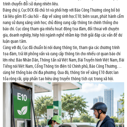
trình chuyển đổi sử dụng nhiên liệu.
Đáng chú ý, Cục ĐCK đã chủ trì và phối hợp với Báo Công Thương công bố bộ
tài liệu gồm 85 câu hỏi - đáp về xăng sinh học E10; biên soạn, phát hành cẩm
nang sử dụng xăng sinh học; chủ động cung cấp thông tin chính thống cho
báo chí. Cục cũng tham gia nhiều hoạt động tọa đàm, đối thoại với chuyên
gia, doanh nghiệp, hiệp hội ngành nghề nhằm kịp thời giải đáp các vấn đề dư
luận quan tâm.
Cùng với đó, Cục đã chuẩn bị nội dung thông tin, tham gia các chương trình
tọa đàm, trả lời phỏng vấn và cung cấp thông tin cho nhiều cơ quan báo chí
lớn như: Báo Nhân Dân, Thông tấn xã Việt Nam, Đài Truyền hình Việt Nam, Đài
Tiếng nói Việt Nam, Cổng Thông tin điện tử Chính phủ, Báo Công Thương…
cùng hệ thống báo chí địa phương. Qua đó, thông tin về xăng E10 được lan
tỏa rộng rãi, góp phần tạo hiệu ứng truyền thông tích cực trong xã hội.