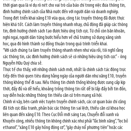
thời gian qua là ví dụ rõ nét cho vai trò của báo chí trong việc đưa thông tin,
định hướng chính sách của Nhà nước đến với người dân và doanh nghiệp.
Trong đợt triển khai xăng E10 vừa qua, công tác truyền thông đã được thực
hiện khá tốt. Cách làm truyền thông nhanh nhạy, chủ động đã giúp các thông
tin, định hướng chính sách tạo được hiệu ứng tích cực. Từ chỗ còn băn khoăn,
nghi ngại, người dân từng bước hiểu hơn về chủ trương sử dụng xăng sinh
học, qua đó hình thành sự đồng thuận trong quá trình triển khai.
“Với cách chúng ta làm truyền thông nhanh nhẹn như vừa rồi, tôi nghĩ rằng
các thông tin, các định hướng chính sách sẽ có những hiệu ứng tích cực” - ông
Nguyễn Hữu Quý chia sẻ.
Thực tế cho thấy, với những chính sách mới, nhất là chính sách tác động trực
tiếp đến thói quen tiêu dùng hằng ngày của người dân như xăng E10, truyền
thông không thể đi sau. Nếu thông tin chính thống không được cung cấp kịp
thời, đầy đủ và dễ hiểu, khoảng trống thông tin rất dễ bị lấp đầy bởi tin đồn,
suy diễn hoặc những thông tin thiếu căn cứ trên mạng xã hội.
Chính vì vậy, bên cạnh việc tuyên truyền chính sách, các cơ quan báo chí cũng
đã tích cực đấu tranh, phản bác các thông tin sai lệch, thiếu căn cứ khoa học
liên quan đến xăng E10. Theo Cục Đổi mới sáng tạo, Chuyển đổi xanh và
Khuyến công, nhiều thông tin không chính xác như phải “lắc bình xăng”, “lọc bỏ
ethanol”, “xăng E10 gây hỏng động cơ”, “gây cháy nổ phương tiện” hoặc các