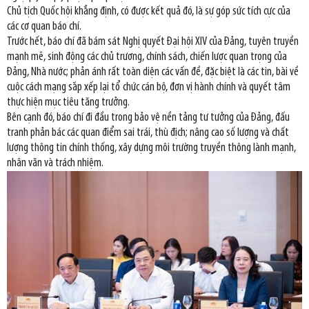
Chủ tịch Quốc hội khẳng định, có được kết quả đó, là sự góp sức tích cực của
các cơ quan báo chí.
Trước hết, báo chí đã bám sát Nghị quyết Đại hội XIV của Đảng, tuyên truyền
mạnh mẽ, sinh động các chủ trương, chính sách, chiến lược quan trọng của
Đảng, Nhà nước; phản ánh rất toàn diện các vấn đề, đặc biệt là các tin, bài về
cuộc cách mạng sắp xếp lại tổ chức cán bộ, đơn vị hành chính và quyết tâm
thực hiện mục tiêu tăng trưởng.
Bên cạnh đó, báo chí đi đầu trong bảo vệ nền tảng tư tưởng của Đảng, đấu
tranh phản bác các quan điểm sai trái, thù địch; nâng cao số lượng và chất
lượng thông tin chính thống, xây dựng môi trường truyền thông lành mạnh,
nhân văn và trách nhiệm.