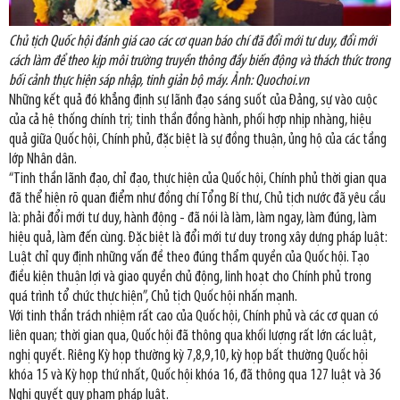
Chủ tịch Quốc hội đánh giá cao các cơ quan báo chí đã đổi mới tư duy, đổi mới
cách làm để theo kịp môi trường truyền thông đầy biến động và thách thức trong
bối cảnh thực hiện sáp nhập, tinh giản bộ máy. Ảnh: Quochoi.vn
Những kết quả đó khẳng định sự lãnh đạo sáng suốt của Đảng, sự vào cuộc
của cả hệ thống chính trị; tinh thần đồng hành, phối hợp nhịp nhàng, hiệu
quả giữa Quốc hội, Chính phủ, đặc biệt là sự đồng thuận, ủng hộ của các tầng
lớp Nhân dân.
“Tinh thần lãnh đạo, chỉ đạo, thực hiện của Quốc hội, Chính phủ thời gian qua
đã thể hiện rõ quan điểm như đồng chí Tổng Bí thư, Chủ tịch nước đã yêu cầu
là: phải đổi mới tư duy, hành động - đã nói là làm, làm ngay, làm đúng, làm
hiệu quả, làm đến cùng. Đặc biệt là đổi mới tư duy trong xây dựng pháp luật:
Luật chỉ quy định những vấn đề theo đúng thẩm quyền của Quốc hội. Tạo
điều kiện thuận lợi và giao quyền chủ động, linh hoạt cho Chính phủ trong
quá trình tổ chức thực hiện”, Chủ tịch Quốc hội nhấn mạnh.
Với tinh thần trách nhiệm rất cao của Quốc hội, Chính phủ và các cơ quan có
liên quan; thời gian qua, Quốc hội đã thông qua khối lượng rất lớn các luật,
nghị quyết. Riêng Kỳ họp thường kỳ 7,8,9,10, kỳ họp bất thường Quốc hội
khóa 15 và Kỳ họp thứ nhất, Quốc hội khóa 16, đã thông qua 127 luật và 36
Nghị quyết quy phạm pháp luật.