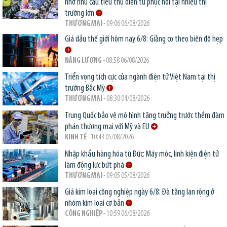
nhờ nhu cầu tiêu thụ điện tử phục hồi tại nhiều thị
trường lớn
THƯƠNG MẠI
- 09:06 06/08/2026
Giá dầu thế giới hôm nay 6/8: Giằng co theo biên độ hẹp
NĂNG LƯỢNG
- 08:58 06/08/2026
Triển vọng tích cực của ngành điện tử Việt Nam tại thị
trường Bắc Mỹ
THƯƠNG MẠI
- 08:30 04/08/2026
Trung Quốc bảo vệ mô hình tăng trưởng trước thềm đàm
phán thương mại với Mỹ và EU
KINH TẾ
- 10:43 05/08/2026
Nhập khẩu hàng hóa từ Đức: Máy móc, linh kiện điện tử
làm động lực bứt phá
THƯƠNG MẠI
- 09:05 05/08/2026
Giá kim loại công nghiệp ngày 6/8: Đà tăng lan rộng ở
nhóm kim loại cơ bản
CÔNG NGHIỆP
- 10:59 06/08/2026