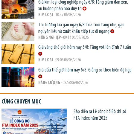
Giá kim loại công nghiệp ngày 6/8: Tăng giảm đan xen,
xu hướng phân hóa duy trì
KIM LOẠI
- 10:47 06/08/2026
Thị trường lúa gạo ngày 6/8: Lúa tươi tăng nhẹ, gạo
nguyên liệu và xuất khẩu tiếp tục đi ngang
NÔNG NGHIỆP
- 09:14 06/08/2026
Giá vàng thế giới hôm nay 6/8: Tăng vọt lên đỉnh 7 tuần
KIM LOẠI
- 09:06 06/08/2026
Giá dầu thế giới hôm nay 6/8: Giằng co theo biên độ hẹp
NĂNG LƯỢNG
- 08:58 06/08/2026
CÙNG CHUYÊN MỤC
Sắp diễn ra Lễ công bố Bộ chỉ số
FTA Index năm 2025