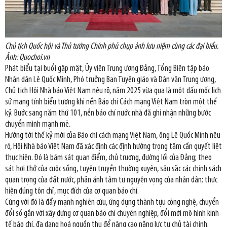
Chủ tịch Quốc hội và Thủ tướng Chính phủ chụp ảnh lưu niệm cùng các đại biểu.
Ảnh: Quochoi.vn
Phát biểu tại buổi gặp mặt, Ủy viên Trung ương Đảng, Tổng Biên tập báo
Nhân dân Lê Quốc Minh, Phó trưởng Ban Tuyên giáo và Dân vận Trung ương,
Chủ tịch Hội Nhà báo Việt Nam nêu rõ, năm 2025 vừa qua là một dấu mốc lịch
sử mang tính biểu tượng khi nền Báo chí Cách mạng Việt Nam tròn một thế
kỷ. Bước sang năm thứ 101, nền báo chí nước nhà đã ghi nhận những bước
chuyển mình mạnh mẽ.
Hướng tới thế kỷ mới của Báo chí cách mạng Việt Nam, ông Lê Quốc Minh nêu
rõ, Hội Nhà báo Việt Nam đã xác định các định hướng trọng tâm cần quyết liệt
thực hiện. Đó là bám sát quan điểm, chủ trương, đường lối của Đảng; theo
sát hơi thở của cuộc sống, tuyên truyền thường xuyên, sâu sắc các chính sách
quan trọng của đất nước, phản ánh tâm tư nguyện vọng của nhân dân; thực
hiện đúng tôn chỉ, mục đích của cơ quan báo chí.
Cùng với đó là đẩy mạnh nghiên cứu, ứng dụng thành tựu công nghệ, chuyển
đổi số gắn với xây dựng cơ quan báo chí chuyên nghiệp, đổi mới mô hình kinh
tế báo chí, đa dạng hoá nguồn thu để nâng cao năng lực tự chủ tài chính.