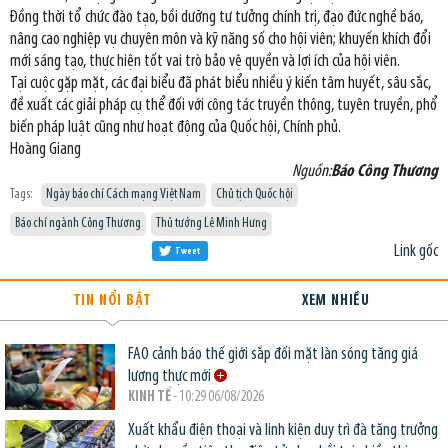
Đồng thời tổ chức đào tạo, bồi dưỡng tư tưởng chính trị, đạo đức nghề báo,
nâng cao nghiệp vụ chuyên môn và kỹ năng số cho hội viên; khuyến khích đổi
mới sáng tạo, thực hiện tốt vai trò bảo vệ quyền và lợi ích của hội viên.
Tại cuộc gặp mặt, các đại biểu đã phát biểu nhiều ý kiến tâm huyết, sâu sắc,
đề xuất các giải pháp cụ thể đối với công tác truyền thông, tuyên truyền, phổ
biến pháp luật cũng như hoạt động của Quốc hội, Chính phủ.
Hoàng Giang
Nguồn:
Báo Công Thương
Tags:
Ngày báo chí Cách mạng Việt Nam
Chủ tịch Quốc hội
Báo chí ngành Công Thương
Thủ tướng Lê Minh Hưng
Link gốc
Tweet
TIN NỔI BẬT
XEM NHIỀU
FAO cảnh báo thế giới sắp đối mặt làn sóng tăng giá
lương thực mới
KINH TẾ
- 10:29 06/08/2026
Xuất khẩu điện thoại và linh kiện duy trì đà tăng trưởng