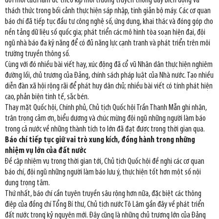
đổi mới cách làm để theo kịp môi trường truyền thông đầy biến động và
thách thức trong bối cảnh thực hiện sáp nhập, tinh giản bộ máy. Các cơ quan
báo chí đã tiếp tục đầu tư công nghệ số, ứng dụng, khai thác và đóng góp cho
nền tảng dữ liệu số quốc gia; phát triển các mô hình tòa soạn hiện đại, đội
ngũ nhà báo đa kỹ năng để có đủ năng lực cạnh tranh và phát triển trên môi
trường truyền thông số.
Cùng với đó nhiều bài viết hay, xúc động đã cổ vũ Nhân dân thực hiện nghiêm
đường lối, chủ trương của Đảng, chính sách pháp luật của Nhà nước. Tạo nhiều
diễn đàn xã hội rộng rãi để phát huy dân chủ; nhiều bài viết có tính phát hiện
cao, phản biện tinh tế, sắc bén.
Thay mặt Quốc hội, Chính phủ, Chủ tịch Quốc hội Trần Thanh Mẫn ghi nhận,
trân trọng cảm ơn, biểu dương và chúc mừng đội ngũ những người làm báo
trong cả nước về những thành tích to lớn đã đạt được trong thời gian qua.
Báo chí tiếp tục giữ vai trò xung kích, đồng hành trong những
nhiệm vụ lớn của đất nước
Đề cập nhiệm vụ trong thời gian tới, Chủ tịch Quốc hội đề nghị các cơ quan
báo chí, đội ngũ những người làm báo lưu ý, thực hiện tốt hơn một số nội
dung trọng tâm.
Thứ nhất, báo chí cần tuyên truyền sâu rộng hơn nữa, đặc biệt các thông
điệp của đồng chí Tổng Bí thư, Chủ tịch nước Tô Lâm gần đây về phát triển
đất nước trong kỷ nguyên mới. Đây cũng là những chủ trương lớn của Đảng