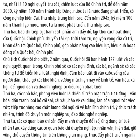
ta, nhất là 10 nghị quyết trụ cột, chiến lược của Bộ Chính trị, để đến năm
2030, kỷ niệm 100 năm thành lập Đảng, nước ta là nước đang phát triển, có
công nghiệp hiện đại, thu nhập trung bình cao; đến năm 2045, kỷ niệm 100
năm thành lập nước, nước ta là nước phát triển, thu nhập cao.
Thứ hai, báo chí tiếp tục bám sát, phản ánh đầy đủ, kịp thời các hoạt động
của Quốc hội, Chính phủ; chuyển tải kịp thời tâm tư, nguyện vọng của cử tri,
Nhân dân tới Quốc hội, Chính phủ, góp phần nâng cao hiệu lực, hiệu quả hoạt
động của Quốc hội, Chính phủ.
Chủ tịch Quốc hội cho biết, 2 năm qua, Quốc hội đã ban hành 127 luật và các
nghị quyết quan trọng. Chính phủ sẽ có các nghị định, các bộ, ngành sẽ có các
thông tư để triển khai luật, nghị định, đảm bảo luật đi vào cuộc sống của
người dân, tháo gỡ các khó khăn, vướng mắc hiện nay về kinh tế, văn hóa, xã
hội, để người dân và doanh nghiệp có điều kiện phát triển.
Thứ ba, các nhà báo, phóng viên luôn là chiến sĩ trên mặt trận tư tưởng - văn
hóa; đấu tranh loại bỏ cái sai, cái xấu, bảo vệ cái đúng, lan tỏa người tốt việc
tốt; tiếp tục nâng cao chất lượng đội ngũ cả về bản lĩnh chính trị, ý thức trách
nhiệm, trình độ chuyên môn nghiệp vụ, đạo đức nghề nghiệp.
Thứ tư, các cơ quan báo chí cần đẩy mạnh chuyển đổi số, ứng dụng trí tuệ
nhân tạo, xây dựng các cơ quan báo chí chuyên nghiệp, nhân văn, hiện đại, giữ
vững chủ quyền thông tin trên không gian mạng, thúc đẩy phát triển ngành