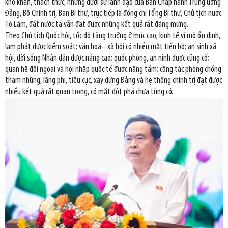
khó khăn, thách thức, nhưng dưới sự lãnh đạo của Ban Chấp hành Trung ương
Đảng, Bộ Chính trị, Ban Bí thư, trực tiếp là đồng chí Tổng Bí thư, Chủ tịch nước
Tô Lâm, đất nước ta vẫn đạt được những kết quả rất đáng mừng.
Theo Chủ tịch Quốc hội, tốc độ tăng trưởng ở mức cao; kinh tế vĩ mô ổn định,
lạm phát được kiểm soát; văn hoá - xã hội có nhiều mặt tiến bộ; an sinh xã
hội, đời sống Nhân dân được nâng cao; quốc phòng, an ninh được củng cố;
quan hệ đối ngoại và hội nhập quốc tế được nâng tầm; công tác phòng chống
tham nhũng, lãng phí, tiêu cực, xây dựng Đảng và hệ thống chính trị đạt được
nhiều kết quả rất quan trọng, có mặt đột phá chưa từng có.