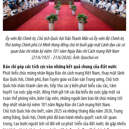
Ủy viên Bộ Chính trị, Chủ tịch Quốc hội Trần Thanh Mẫn và Ủy viên Bộ Chính trị,
Thủ tướng Chính phủ Lê Minh Hưng đồng chủ trì buổi gặp mặt Lãnh đạo các cơ
quan báo chí nhân kỷ niệm 101 năm Ngày Báo chí Cách mạng Việt Nam
(21/6/1925 - 21/6/2026). Ảnh: Quochoi.vn
Báo chí góp sức tích cực vào những kết quả chung của đất nước
Phát biểu chúc mừng nhân Ngày Báo chí cách mạng Việt Nam, thay mặt lãnh
đạo Quốc hội, Chính phủ, Ban Tuyên giáo và Dân vận Trung ương, Chủ tịch
Quốc hội chân thành cảm ơn, tiếp thu các ý kiến phát biểu sâu sắc, tâm
huyết tại cuộc gặp mặt; đồng thời gửi tới các đại biểu dự cuộc gặp mặt và
toàn thể phóng viên, biên tập viên, những người làm báo lời chúc mừng tốt
đẹp nhất nhân kỷ niệm 101 năm Ngày Báo chí Cách mạng Việt Nam.
Chủ tịch Quốc hội cho biết, năm 2025 và những tháng đầu năm 2026, Trung
ương Đảng, Quốc hội, Chính phủ đã ban hành nhiều quyết sách rất quan
trọng, tạo bước ngoặt lịch sử đối với sự phát triển của đất nước; dù gặp nhiều