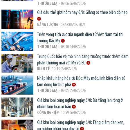
THƯƠNG MẠI
- 09:06 06/08/2026
Giá dầu thế giới hôm nay 6/8: Giằng co theo biên độ hẹp
NĂNG LƯỢNG
- 08:58 06/08/2026
Triển vọng tích cực của ngành điện tử Việt Nam tại thị
trường Bắc Mỹ
THƯƠNG MẠI
- 08:30 04/08/2026
Trung Quốc bảo vệ mô hình tăng trưởng trước thềm đàm
phán thương mại với Mỹ và EU
KINH TẾ
- 10:43 05/08/2026
Nhập khẩu hàng hóa từ Đức: Máy móc, linh kiện điện tử
làm động lực bứt phá
THƯƠNG MẠI
- 09:05 05/08/2026
Giá kim loại công nghiệp ngày 6/8: Đà tăng lan rộng ở
nhóm kim loại cơ bản
CÔNG NGHIỆP
- 10:59 06/08/2026
Giá kim loại công nghiệp ngày 6/8: Tăng giảm đan xen,
xu hướng phân hóa duy trì