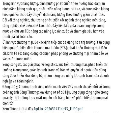
Trong lĩnh vực năng lượng, định hướng phát triển theo hướng bảo đảm an
ninh năng lượng quốc gia, phát triển năng lượng tái tạo, sử dụng năng lượng
hiệu quả và thúc đẩy chuyển dịch năng lượng theo hướng giảm phát thải.
Đối với công nghiệp, chú trọng phát triển các ngành công nghiệp nền tảng,
công nghiệp chế biến, chế tạo; thúc đẩy liên kết giữa doanh nghiệp trong
nước và khu vực FDI; nâng cao năng lực sản xuất và tham gia sâu hơn vào
chuỗi giá trị toàn cầu.
Ở lĩnh vực thương mại, Bộ xác định tiếp tục đa dạng hóa thị trường, tận dụng
hiệu quả các hiệp định thương mại tự do (FTA); phát triển thương mại điện
tử, kinh tế số; tăng cường các biện pháp phòng vệ thương mại nhằm bảo vệ
sản xuất trong nước.
Song song đó, các giải pháp về logistics, xúc tiến thương mại, phát triển thị
trường trong nước, quản lý cạnh tranh và bảo vệ quyền lợi người tiêu dùng
cũng được triển khai đồng bộ, nhằm nâng cao năng lực cạnh tranh của doanh
nghiệp và toàn ngành.
Đáng chú ý, Chương trình cũng nhấn mạnh việc đẩy mạnh chuyển đổi số trong
toàn ngành Công Thương; xây dựng cơ sở dữ liệu, ứng dụng công nghệ trong
quản lý thị trường, truy xuất nguồn gốc hàng hóa và phát triển thương mại
điện tử.
Xem Thông tư tại đây.
1qd-bct202659411de93_FUPO.pdf