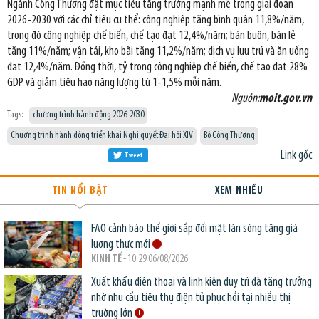
Ngành Công Thương đặt mục tiêu tăng trưởng mạnh mẽ trong giai đoạn
2026-2030 với các chỉ tiêu cụ thể: công nghiệp tăng bình quân 11,8%/năm,
trong đó công nghiệp chế biến, chế tạo đạt 12,4%/năm; bán buôn, bán lẻ
tăng 11%/năm; vận tải, kho bãi tăng 11,2%/năm; dịch vụ lưu trú và ăn uống
đạt 12,4%/năm. Đồng thời, tỷ trọng công nghiệp chế biến, chế tạo đạt 28%
GDP và giảm tiêu hao năng lượng từ 1-1,5% mỗi năm.
Nguồn:
moit.gov.vn
Tags:
chương trình hành động 2026-2030
Chương trình hành động triển khai Nghị quyết Đại hội XIV
Bộ Công Thương
Link gốc
Tweet
TIN NỔI BẬT
XEM NHIỀU
FAO cảnh báo thế giới sắp đối mặt làn sóng tăng giá
lương thực mới
KINH TẾ
- 10:29 06/08/2026
Xuất khẩu điện thoại và linh kiện duy trì đà tăng trưởng
nhờ nhu cầu tiêu thụ điện tử phục hồi tại nhiều thị
trường lớn