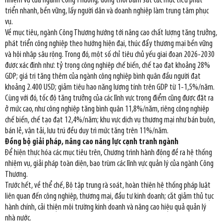
nhiệm vụ của ngành Công Thương; đồng thời bám sát các mục tiêu phát
triển nhanh, bền vững, lấy người dân và doanh nghiệp làm trung tâm phục
vụ.
Về mục tiêu, ngành Công Thương hướng tới nâng cao chất lượng tăng trưởng,
phát triển công nghiệp theo hướng hiện đại, thúc đẩy thương mại bền vững
và hội nhập sâu rộng. Trong đó, một số chỉ tiêu chủ yếu giai đoạn 2026-2030
được xác định như: tỷ trọng công nghiệp chế biến, chế tạo đạt khoảng 28%
GDP; giá trị tăng thêm của ngành công nghiệp bình quân đầu người đạt
khoảng 2.400 USD; giảm tiêu hao năng lượng tính trên GDP từ 1-1,5%/năm.
Cùng với đó, tốc độ tăng trưởng của các lĩnh vực trọng điểm cũng được đặt ra
ở mức cao, như công nghiệp tăng bình quân 11,8%/năm, riêng công nghiệp
chế biến, chế tạo đạt 12,4%/năm; khu vực dịch vụ thương mại như bán buôn,
bán lẻ, vận tải, lưu trú đều duy trì mức tăng trên 11%/năm.
Đồng bộ giải pháp, nâng cao năng lực cạnh tranh ngành
Để hiện thực hóa các mục tiêu trên, Chương trình hành động đề ra hệ thống
nhiệm vụ, giải pháp toàn diện, bao trùm các lĩnh vực quản lý của ngành Công
Thương.
Trước hết, về thể chế, Bộ tập trung rà soát, hoàn thiện hệ thống pháp luật
liên quan đến công nghiệp, thương mại, đầu tư kinh doanh; cắt giảm thủ tục
hành chính, cải thiện môi trường kinh doanh và nâng cao hiệu quả quản lý
nhà nước.