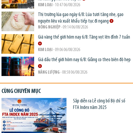
KIM LOẠI
- 10:47 06/08/2026
Thị trường lúa gạo ngày 6/8: Lúa tươi tăng nhẹ, gạo
nguyên liệu và xuất khẩu tiếp tục đi ngang
NÔNG NGHIỆP
- 09:14 06/08/2026
Giá vàng thế giới hôm nay 6/8: Tăng vọt lên đỉnh 7 tuần
KIM LOẠI
- 09:06 06/08/2026
Giá dầu thế giới hôm nay 6/8: Giằng co theo biên độ hẹp
NĂNG LƯỢNG
- 08:58 06/08/2026
CÙNG CHUYÊN MỤC
Sắp diễn ra Lễ công bố Bộ chỉ số
FTA Index năm 2025