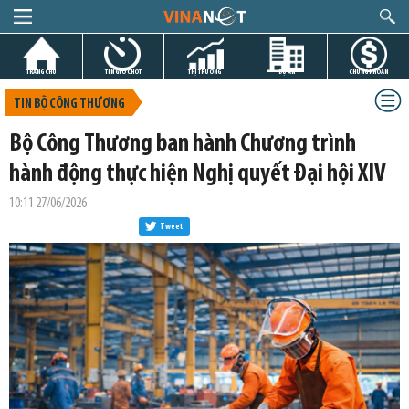
TRANG CHỦ
TIN GIỜ CHÓT
THỊ TRƯỜNG
DỰ ÁN
CHỨNG KHOÁN
TIN BỘ CÔNG THƯƠNG
Bộ Công Thương ban hành Chương trình
hành động thực hiện Nghị quyết Đại hội XIV
10:11 27/06/2026
Tweet