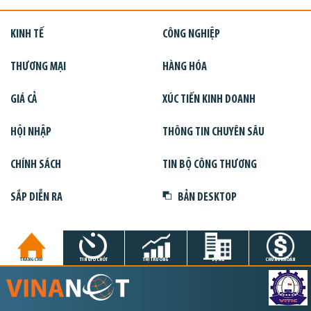
KINH TẾ
CÔNG NGHIỆP
THƯƠNG MẠI
HÀNG HÓA
GIÁ CẢ
XÚC TIẾN KINH DOANH
HỘI NHẬP
THÔNG TIN CHUYÊN SÂU
CHÍNH SÁCH
TIN BỘ CÔNG THƯƠNG
SẮP DIỄN RA
BẢN DESKTOP
TRANG CHỦ
TIN GIỜ CHÓT
THỊ TRƯỜNG
DỰ ÁN
CHỨNG KHOÁN