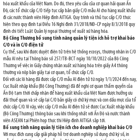
hóa xuất khẩu của Việt Nam. Do đó, theo yêu cầu của cơ quan hải quan Ấn
Độ, các tổ chức cấp C/O tiếp tục cấp bản giấy C/O mẫu AI cho hàng xuất khẩu
đi các nước thành viên Hiệp định AITIGA. Quy trình và thủ tục cấp C/O thực
hiện theo quy định tại Điều 16 Nghị định 31/2018/NĐ-CP ngày 8/3/2018 quy
định chi tiết Luật Quản lý ngoại thương về xuất xứ hàng hóa.
Bộ Công Thương bổ sung tính năng quản lý tiện ích hỗ trợ khai báo
C/O và in C/O điện tử
Cụ thể, sau khi được duyệt điện tử trên hệ thống ecosys, thương nhân in C/O
mẫu AI nêu tại Thông báo số 257/TB-BCT ngày 10/10/2022 của Bộ Công
Thương về việc in Giấy chứng nhận xuất xứ hàng hóa trên giấy A4 thông
thường và nộp bản giấy tại cơ quan, tổ chức cấp C/O.
Đối với các lô hàng đã được cấp C/O mẫu AI điện tử từ ngày 1/1/2024 đến nay,
Cục Xuất nhập khẩu (Bộ Công Thương) đã đề nghị cơ quan thẩm quyền của
Ấn Độ tạm thời chấp nhận để hàng xuất khẩu của Việt Nam được hưởng ưu
đãi thuế quan và sẽ cấp lại C/O bản giấy có chữ ký mực và con dấu mực của tổ
chức cấp C/O. Vì vậy, việc cấp C/O mẫu AI điện tử sẽ được Cục Xuất nhập khẩu
(Bộ Công Thương) thông báo sau khi thống nhất với Ấn Độ và nước thành
viên ASEAN tại Phiên họp thực thi Hiệp định AITIGA sắp tới.
Bổ sung tính năng quản lý tiện ích cho doanh nghiệp khai báo C/O
Với mục đích cung cấp giải pháp hỗ trợ doanh nghiệp sử dụng chữ ký số, in