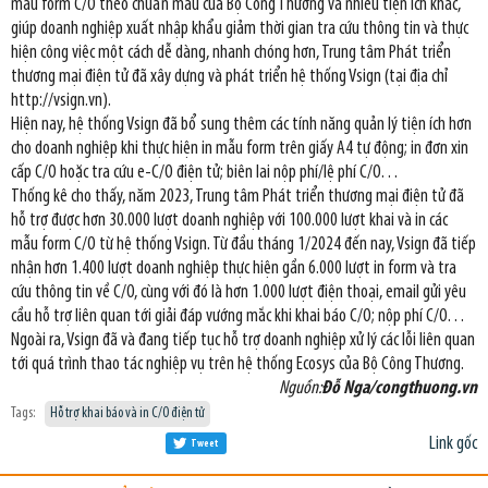
mẫu form C/O theo chuẩn mẫu của Bộ Công Thương và nhiều tiện ích khác,
giúp doanh nghiệp xuất nhập khẩu giảm thời gian tra cứu thông tin và thực
hiện công việc một cách dễ dàng, nhanh chóng hơn, Trung tâm Phát triển
thương mại điện tử đã xây dựng và phát triển hệ thống Vsign (tại địa chỉ
http://vsign.vn).
Hiện nay, hệ thống Vsign đã bổ sung thêm các tính năng quản lý tiện ích hơn
cho doanh nghiệp khi thực hiện in mẫu form trên giấy A4 tự động; in đơn xin
cấp C/O hoặc tra cứu e-C/O điện tử; biên lai nộp phí/lệ phí C/O…
Thống kê cho thấy, năm 2023, Trung tâm Phát triển thương mại điện tử đã
hỗ trợ được hơn 30.000 lượt doanh nghiệp với 100.000 lượt khai và in các
mẫu form C/O từ hệ thống Vsign. Từ đầu tháng 1/2024 đến nay, Vsign đã tiếp
nhận hơn 1.400 lượt doanh nghiệp thực hiện gần 6.000 lượt in form và tra
cứu thông tin về C/O, cùng với đó là hơn 1.000 lượt điện thoại, email gửi yêu
cầu hỗ trợ liên quan tới giải đáp vướng mắc khi khai báo C/O; nộp phí C/O…
Ngoài ra, Vsign đã và đang tiếp tục hỗ trợ doanh nghiệp xử lý các lỗi liên quan
tới quá trình thao tác nghiệp vụ trên hệ thống Ecosys của Bộ Công Thương.
Nguồn:
Đỗ Nga/congthuong.vn
Tags:
Hỗ trợ khai báo và in C/O điện tử
Link gốc
Tweet