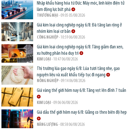
Nhập khẩu hàng hóa từ Đức: Máy móc, linh kiện điện tử
làm động lực bứt phá
THƯƠNG MẠI
- 09:05 05/08/2026
Giá kim loại công nghiệp ngày 6/8: Đà tăng lan rộng ở
nhóm kim loại cơ bản
CÔNG NGHIỆP
- 10:59 06/08/2026
Giá kim loại công nghiệp ngày 6/8: Tăng giảm đan xen,
xu hướng phân hóa duy trì
KIM LOẠI
- 10:47 06/08/2026
Thị trường lúa gạo ngày 6/8: Lúa tươi tăng nhẹ, gạo
nguyên liệu và xuất khẩu tiếp tục đi ngang
NÔNG NGHIỆP
- 09:14 06/08/2026
Giá vàng thế giới hôm nay 6/8: Tăng vọt lên đỉnh 7 tuần
KIM LOẠI
- 09:06 06/08/2026
Giá dầu thế giới hôm nay 6/8: Giằng co theo biên độ hẹp
NĂNG LƯỢNG
- 08:58 06/08/2026