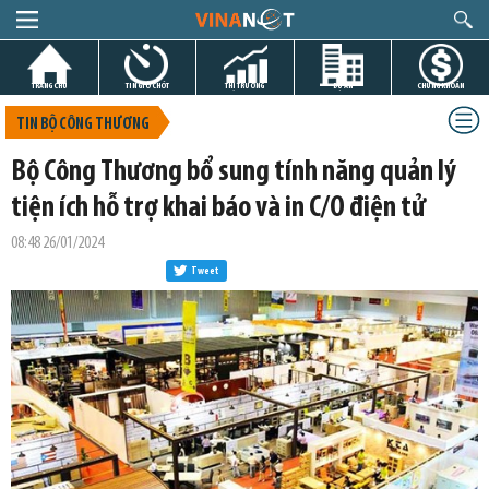
TRANG CHỦ
TIN GIỜ CHÓT
THỊ TRƯỜNG
DỰ ÁN
CHỨNG KHOÁN
TIN BỘ CÔNG THƯƠNG
Bộ Công Thương bổ sung tính năng quản lý
tiện ích hỗ trợ khai báo và in C/O điện tử
08:48 26/01/2024
Tweet