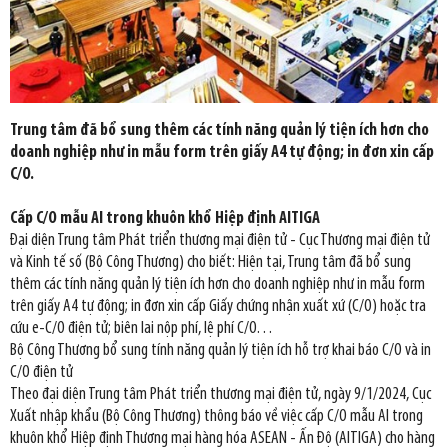
Trung tâm đã bổ sung thêm các tính năng quản lý tiện ích hơn cho
doanh nghiệp như in mẫu form trên giấy A4 tự động; in đơn xin cấp
C/O.
Cấp C/O mẫu AI trong khuôn khổ Hiệp định AITIGA
Đại diện Trung tâm Phát triển thương mại điện tử - Cục Thương mại điện tử
và Kinh tế số (Bộ Công Thương) cho biết: Hiện tại, Trung tâm đã bổ sung
thêm các tính năng quản lý tiện ích hơn cho doanh nghiệp như in mẫu form
trên giấy A4 tự động; in đơn xin cấp Giấy chứng nhận xuất xứ (C/O) hoặc tra
cứu e-C/O điện tử; biên lai nộp phí, lệ phí C/O…
Bộ Công Thương bổ sung tính năng quản lý tiện ích hỗ trợ khai báo C/O và in
C/O điện tử
Theo đại diện Trung tâm Phát triển thương mại điện tử, ngày 9/1/2024, Cục
Xuất nhập khẩu (Bộ Công Thương) thông báo về việc cấp C/O mẫu AI trong
khuôn khổ Hiệp định Thương mại hàng hóa ASEAN - Ấn Độ (AITIGA) cho hàng