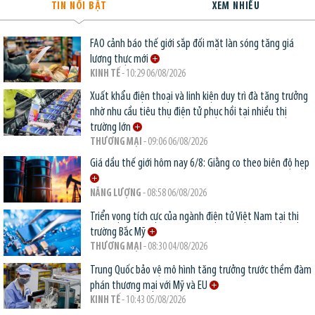
TIN NỔI BẬT
XEM NHIỀU
FAO cảnh báo thế giới sắp đối mặt làn sóng tăng giá
lương thực mới
KINH TẾ
- 10:29 06/08/2026
Xuất khẩu điện thoại và linh kiện duy trì đà tăng trưởng
nhờ nhu cầu tiêu thụ điện tử phục hồi tại nhiều thị
trường lớn
THƯƠNG MẠI
- 09:06 06/08/2026
Giá dầu thế giới hôm nay 6/8: Giằng co theo biên độ hẹp
NĂNG LƯỢNG
- 08:58 06/08/2026
Triển vọng tích cực của ngành điện tử Việt Nam tại thị
trường Bắc Mỹ
THƯƠNG MẠI
- 08:30 04/08/2026
Trung Quốc bảo vệ mô hình tăng trưởng trước thềm đàm
phán thương mại với Mỹ và EU
KINH TẾ
- 10:43 05/08/2026