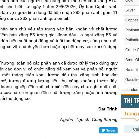
phản ánh của người tiêu dùng sau khi triển khai xăng E10,
Gold
h cho biết, từ ngày 1 đến 29/6/2026, Ủy ban Cạnh tranh
Silver
 Bảo vệ người tiêu dùng đã tiếp nhận 293 phản ánh, gồm 11
ổng đài và 282 phản ánh qua email.
Copper
hản ánh chủ yếu tập trung vào băn khoăn về chất lượng
Platinu
điểm bán xăng E5 trong giai đoạn đầu, lo ngại xăng E5 và
Palladi
đến hiệu suất hoạt động và tuổi thọ động cơ, cũng như một
rằng xe vận hành yếu hơn hoặc bị chết máy sau khi sử dụng
Crude O
Brent Oi
hương, toàn bộ các phản ánh đã được xử lý theo đúng quy
đến các đơn vị có chức năng để xem xét và phản hồi người
Natural
 một tháng triển khai, lượng tiêu thụ xăng sinh học đạt
Gasoli
 m³, tương đương lượng tiêu thụ xăng khoáng trước đây.
 doanh nghiệp đầu mối cho biết đến nay chưa ghi nhận bất
London 
êu cực nào liên quan đến chất lượng xăng hoặc ảnh hưởng
uổi thọ động cơ.
US Whe
THỊ 
Đạt Trịnh
US Cor
Trong
Nguồn: Tạp chí Công thương
US Soy
US Coff
Chỉ
Tweet