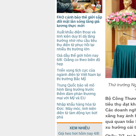
FAO cảnh báo thế giới sắp
đối mặt làn sóng tăng giá
lương thực mới
Xuất khẩu điện thoại và
linh kiện duy trì đà tăng
trưởng nhờ nhu cầu tiêu
thụ điện tử phục hồi tại
nhiều thị trường lớn
Giá dầu thế giới hôm nay
6/8: Giằng co theo biên độ
hẹp
Triển vọng tích cực của
ngành điện tử Việt Nam tại
thị trường Bắc Mỹ
Thứ trưởng Ng
Trung Quốc bảo vệ mô
hình tăng trưởng trước
thềm đàm phán thương
Bộ Công Thươn
mại với Mỹ và EU
tiêu thụ đạt k
Nhập khẩu hàng hóa từ
Đức: Máy móc, linh kiện
Các doanh ngh
điện tử làm động lực bứt
xăng hay ảnh h
phá
quả quan trắc
xu hướng cải t
XEM NHIỀU
Giá heo hơi hôm nay 4/8:
Chiều 7/7, tại