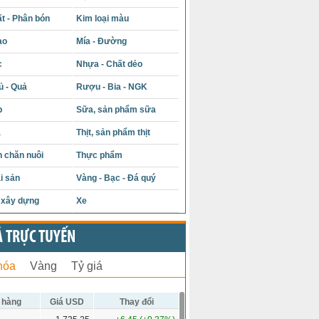
t - Phân bón
Kim loại màu
ạo
Mía - Đường
c
Nhựa - Chất dẻo
ủ - Quả
Rượu - Bia - NGK
p
Sữa, sản phẩm sữa
á
Thịt, sản phẩm thịt
 chăn nuôi
Thực phẩm
i sản
Vàng - Bạc - Đá quý
u xây dựng
Xe
Ả TRỰC TUYẾN
hóa
Vàng
Tỷ giá
 hàng
Giá USD
Thay đổi