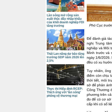
Làn sóng mở rộng sản
xuất thúc đẩy nhập khẩu
của khối doanh nghiệp FDI
Phó Cục trưởn
tăng trưởng
Để đánh giá tá
nghị Trung tâ
nghiệp và Môi t
Minh trước và 
Thái Lan nâng dự báo tăng
ngày 1/6/2026.
trưởng GDP năm 2026 lên
2,5%
đều có xu hướn
Tuy nhiên, ông
điểm còn chịu t
thời tiết, môi 
sở để phản ánh
Thực thi Hiệp định RCEP:
Công Thương đã
Thích ứng với ‘làn sóng’
phương trên cả 
phòng vệ thương mại
đo để có cơ sở 
cấp khi có số li