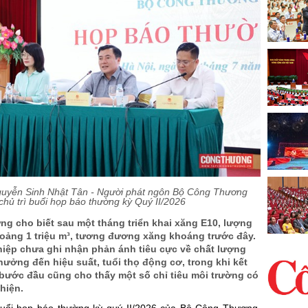
uyễn Sinh Nhật Tân - Người phát ngôn Bộ Công Thương
chủ trì buổi họp báo thường kỳ Quý II/2026
g cho biết sau một tháng triển khai xăng E10, lượng
hoảng 1 triệu m³, tương đương xăng khoáng trước đây.
iệp chưa ghi nhận phản ánh tiêu cực về chất lượng
ưởng đến hiệu suất, tuổi thọ động cơ, trong khi kết
 bước đầu cũng cho thấy một số chỉ tiêu môi trường có
hiện.
 buổi họp báo thường kỳ quý II/2026 của Bộ Công Thương,