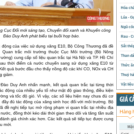
Hóa chấ
Lúa - G
Ngũ cố
g Cục Đổi mới sáng tạo, Chuyển đổi xanh và Khuyến công
Đào Duy Anh phát biểu tại buồi họp báo.
Rau - C
c động của việc sử dụng xăng E10, Bộ Công Thương đã đề
Sắt thé
m Quan trắc môi trường thuộc Cục Môi trường (Bộ Nông
Than đ
rường) cung cấp số liệu quan trắc tại Hà Nội và TP. Hồ Chí
sau thời điểm cả nước chuyển sang sử dụng xăng E10 từ
Thức ăn
 Kết quả bước đầu cho thấy nồng độ các khí CO, NOx và CH
g giảm.
Thuỷ hả
 Đào Duy Anh nhấn mạnh, kết quả quan trắc tại từng thời
Vật liệ
ác động của nhiều yếu tố như mật độ giao thông, điều kiện
trường và tốc độ gió. Vì vậy, các số liệu hiện nay chưa đủ cơ
GIÁ C
 đầy đủ tác động của xăng sinh học đối với môi trường. Bộ
 đề nghị tiếp tục mở rộng phạm vi quan trắc tại nhiều địa
Hàng 
nước, đồng thời kéo dài thời gian theo dõi và tăng tần suất
đánh giá chính xác hơn. Các kết quả sẽ tiếp tục được cung
ệu mới.
Mặt