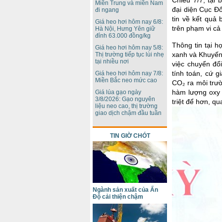
Miền Trung và miền Nam
đại diện Cục Đ
đi ngang
tin về kết quả
Giá heo hơi hôm nay 6/8:
trên phạm vi cả
Hà Nội, Hưng Yên giữ
đỉnh 63.000 đồng/kg
Thông tin tại 
Giá heo hơi hôm nay 5/8:
xanh và Khuyến
Thị trường tiếp tục lùi nhẹ
tại nhiều nơi
việc chuyển đổ
tính toán, cứ g
Giá heo hơi hôm nay 7/8:
Miền Bắc neo mức cao
CO₂ ra môi trư
hàm lượng oxy t
Giá lúa gạo ngày
3/8/2026: Gạo nguyên
triệt để hơn, q
liệu neo cao, thị trường
giao dịch chậm đầu tuần
TIN GIỜ CHÓT
Ngành sản xuất của Ấn
Độ cải thiện chậm