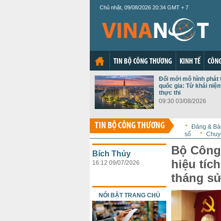
Chủ nhật, 09/08/2026 20:34 GMT + 7
TIN BỘ CÔNG THƯƠNG
KINH TẾ
CÔNG
Đổi mới mô hình phát 
quốc gia: Từ khái niệ
thực thi
09:30 03/08/2026
TIN BỘ CÔNG THƯƠNG
Đảng & Bá
số
Chuy
Bộ Công
Bích Thủy
hiệu tíc
16:12 09/07/2026
tháng s
NỔI BẬT TRANG CHỦ