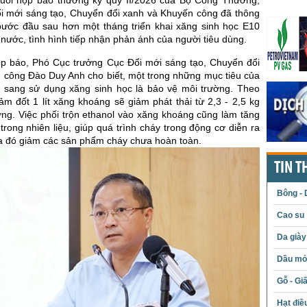
ổi mới sáng tạo, Chuyển đổi xanh và Khuyến công đã thông
 bước đầu sau hơn một tháng triển khai xăng sinh học E10
 nước, tình hình tiếp nhận phản ánh của người tiêu dùng.
họp báo, Phó Cục trưởng Cục Đổi mới sáng tạo, Chuyển đổi
 công Đào Duy Anh cho biết, một trong những mục tiêu của
i sang sử dụng xăng sinh học là bảo vệ môi trường. Theo
iảm đốt 1 lít xăng khoáng sẽ giảm phát thải từ 2,3 - 2,5 kg
ờng. Việc phối trộn ethanol vào xăng khoáng cũng làm tăng
rong nhiên liệu, giúp quá trình cháy trong động cơ diễn ra
ua đó giảm các sản phẩm cháy chưa hoàn toàn.
TIN T
Bông - 
Cao su
Da giày
Dầu mỏ 
Gỗ - Gi
Hạt điề