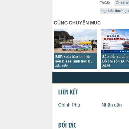
TAGS:
Chính s
họp báo thường 
CÙNG CHUYÊN MỤC
BSR xuất bán lô nhiên
Sắp diễn ra Lễ 
liệu Diesel sinh học B5
Bộ chỉ số FTA I
đầu tiên
2025
LIÊN KẾT
Chính Phủ
Nhân dân
ĐỐI TÁC