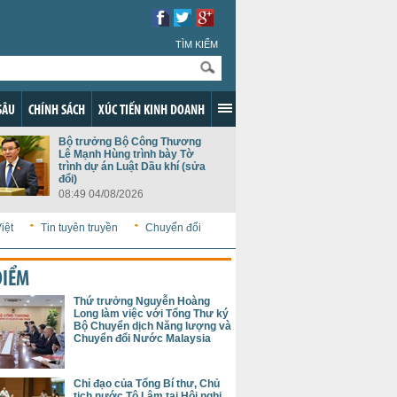
TÌM KIẾM
SÂU
CHÍNH SÁCH
XÚC TIẾN KINH DOANH
Bộ trưởng Bộ Công Thương
Lê Mạnh Hùng trình bày Tờ
trình dự án Luật Dầu khí (sửa
đổi)
08:49 04/08/2026
iệt
Tin tuyên truyền
Chuyển đổi
ĐIỂM
Thứ trưởng Nguyễn Hoàng
Long làm việc với Tổng Thư ký
Bộ Chuyển dịch Năng lượng và
Chuyển đổi Nước Malaysia
Chỉ đạo của Tổng Bí thư, Chủ
tịch nước Tô Lâm tại Hội nghị