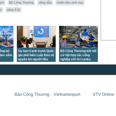
US Sug
ách
Bộ Công Thương
xăng dầu
nhiên liệu sinh học
US Cott
kỳ
xăng E10
London
US Coc
Rough 
Nguồn Fi
công bố
Ủy ban Cạnh tranh Quốc
Bộ Công Thương kết nối
ndex năm
gia phổ biến Luật Bảo vệ
cơ hội hợp tác công
quyền lợi người tiêu
nghiệp với Sri Lanka
dùng
Báo Công Thương
Vietnamexport
VTV Online