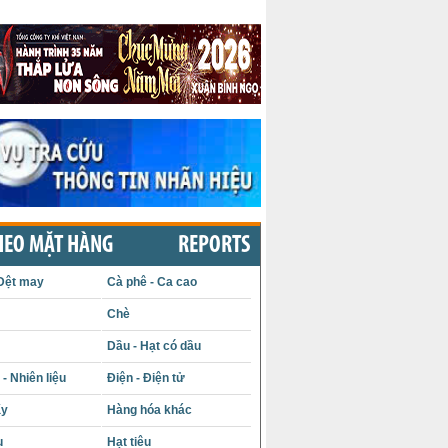
HEO MẶT HÀNG
REPORTS
Dệt may
Cà phê - Ca cao
Chè
Dầu - Hạt có dầu
- Nhiên liệu
Điện - Điện tử
ấy
Hàng hóa khác
u
Hạt tiêu