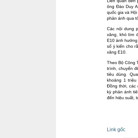
Liên quan đến 
ông Đào Duy An
quốc gia và Hội
phản ánh qua t
Các nội dung p
xăng, khó tìm 
E10 ảnh hưởng 
số ý kiến cho 
xăng E10.
Theo Bộ Công T
trình, chuyển 
tiêu dùng. Qua
khoảng 1 triệu
Đồng thời, các
kỳ phản ánh ti
đến hiệu suất, t
Link gốc