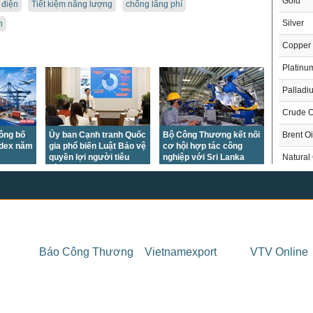
Gold
m điện
Tiết kiệm năng lượng
chống lãng phí
Silver
n
Copper
Platinu
Palladi
Crude O
công bố
Ủy ban Cạnh tranh Quốc
Bộ Công Thương kết nối
Brent Oi
ndex năm
gia phổ biến Luật Bảo vệ
cơ hội hợp tác công
quyền lợi người tiêu
nghiệp với Sri Lanka
Natural
dùng
Gasoli
London 
US Whe
THỊ 
US Cor
Báo Công Thương
Vietnamexport
VTV Online
Trong
US Soy
US Coff
Chỉ