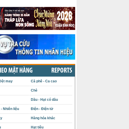
HEO MẶT HÀNG
REPORTS
Dệt may
Cà phê - Ca cao
Chè
Dầu - Hạt có dầu
- Nhiên liệu
Điện - Điện tử
ấy
Hàng hóa khác
u
Hạt tiêu