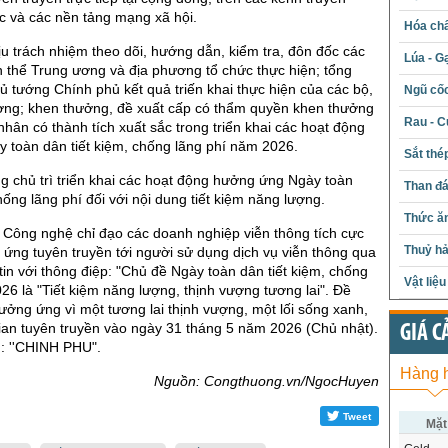
c và các nền tảng mạng xã hội.
Hóa chấ
ịu trách nhiệm theo dõi, hướng dẫn, kiểm tra, đôn đốc các
Lúa - G
 thể Trung ương và địa phương tổ chức thực hiện; tổng
 tướng Chính phủ kết quả triến khai thực hiện của các bộ,
Ngũ cố
ơng; khen thưởng, đề xuất cấp có thẩm quyền khen thưởng
Rau - C
nhân có thành tích xuất sắc trong triển khai các hoạt động
 toàn dân tiết kiệm, chống lãng phí năm 2026.
Sắt thé
 chủ trì triển khai các hoạt động hưởng ứng Ngày toàn
Than đ
hống lãng phí đối với nội dung tiết kiệm năng lượng.
Thức ăn
 Công nghệ chỉ đạo các doanh nghiệp viễn thông tích cực
Thuỷ hả
ứng tuyên truyền tới người sử dụng dịch vụ viễn thông qua
tin với thông điệp: "Chủ đề Ngày toàn dân tiết kiệm, chống
Vật liệ
26 là "Tiết kiệm năng lượng, thịnh vượng tương lai". Đề
ưởng ứng vì một tương lai thịnh vượng, một lối sống xanh,
gian tuyên truyền vào ngày 31 tháng 5 năm 2026 (Chủ nhật).
GIÁ C
n: ''CHINH PHU".
Hàng 
Nguồn: Congthuong.vn/NgocHuyen
Tweet
Mặt