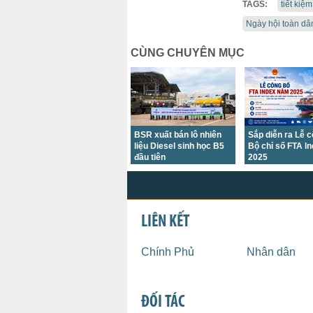
TAGS:
tiết kiệ
Ngày hội toàn dâ
CÙNG CHUYÊN MỤC
BSR xuất bán lô nhiên
Sắp diễn ra Lễ 
liệu Diesel sinh học B5
Bộ chỉ số FTA I
đầu tiên
2025
LIÊN KẾT
Chính Phủ
Nhân dân
ĐỐI TÁC