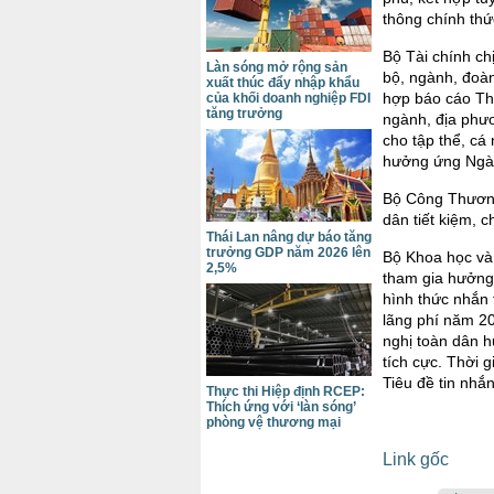
thông chính thứ
Bộ Tài chính ch
Làn sóng mở rộng sản
bộ, ngành, đoàn
xuất thúc đẩy nhập khẩu
hợp báo cáo Thủ
của khối doanh nghiệp FDI
tăng trưởng
ngành, địa phư
cho tập thể, cá 
hưởng ứng Ngày
Bộ Công Thương
dân tiết kiệm, c
Thái Lan nâng dự báo tăng
trưởng GDP năm 2026 lên
Bộ Khoa học và
2,5%
tham gia hưởng 
hình thức nhắn 
lãng phí năm 20
nghị toàn dân h
tích cực. Thời 
Tiêu đề tin nhắ
Thực thi Hiệp định RCEP:
Thích ứng với ‘làn sóng’
phòng vệ thương mại
Link gốc