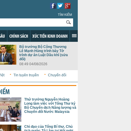
TÌM KIẾM
SÂU
CHÍNH SÁCH
XÚC TIẾN KINH DOANH
Bộ trưởng Bộ Công Thương
Lê Mạnh Hùng trình bày Tờ
trình dự án Luật Dầu khí (sửa
đổi)
08:49 04/08/2026
iệt
Tin tuyên truyền
Chuyển đổi
ĐIỂM
Thứ trưởng Nguyễn Hoàng
Long làm việc với Tổng Thư ký
Bộ Chuyển dịch Năng lượng và
Chuyển đổi Nước Malaysia
Chỉ đạo của Tổng Bí thư, Chủ
tịch nước Tô Lâm tại Hội nghị