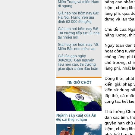
nâng cao nhận t
Miền Trung và miền Nam
đi ngang
kiệm, chống lãn
lãng phí; qua đ
Giá heo hơi hôm nay 6/8:
Hà Nội, Hưng Yên giữ
dựng và lan tỏa 
đỉnh 63.000 đồng/kg
Chủ đề của Ngày
Giá heo hơi hôm nay 5/8:
Thị trường tiếp tục lùi nhẹ
năng lượng, thị
tại nhiều nơi
Giá heo hơi hôm nay 7/8:
Ngày toàn dân t
Miền Bắc neo mức cao
hoạt động tuyên 
Giá lúa gạo ngày
chống lãng phí 
3/8/2026: Gạo nguyên
chủ trương, chí
liệu neo cao, thị trường
lãng phí, nhất 
giao dịch chậm đầu tuần
Đồng thời, phát
TIN GIỜ CHÓT
kiến, giải pháp 
kiến sử dụng nă
tập thể, cá nhân
công tác tiết ki
Thủ tướng Chín
Ngành sản xuất của Ấn
dân các tỉnh, t
Độ cải thiện chậm
quyền hạn chủ 
kiệm, chống lãn
phú, kết hợp tuy