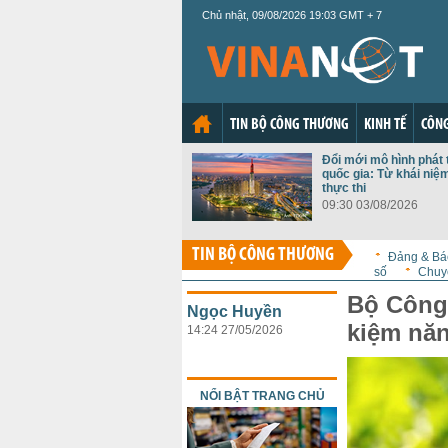
Chủ nhật, 09/08/2026 19:03 GMT + 7
TIN BỘ CÔNG THƯƠNG
KINH TẾ
CÔNG
Đổi mới mô hình phát 
quốc gia: Từ khái niệ
thực thi
09:30 03/08/2026
TIN BỘ CÔNG THƯƠNG
Đảng & Bá
số
Chuy
Bộ Công 
Ngọc Huyền
kiệm năn
14:24 27/05/2026
NỔI BẬT TRANG CHỦ