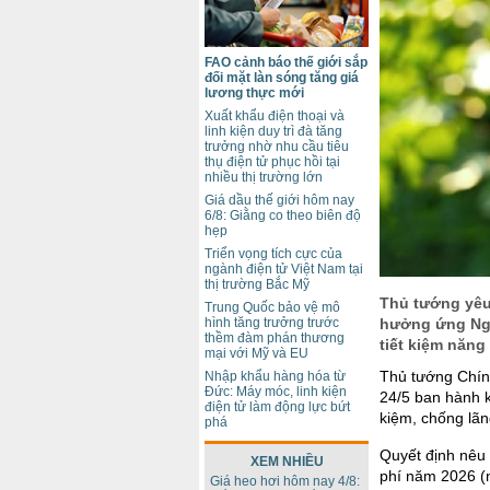
FAO cảnh báo thế giới sắp
đối mặt làn sóng tăng giá
lương thực mới
Xuất khẩu điện thoại và
linh kiện duy trì đà tăng
trưởng nhờ nhu cầu tiêu
thụ điện tử phục hồi tại
nhiều thị trường lớn
Giá dầu thế giới hôm nay
6/8: Giằng co theo biên độ
hẹp
Triển vọng tích cực của
ngành điện tử Việt Nam tại
thị trường Bắc Mỹ
Thủ tướng yêu
Trung Quốc bảo vệ mô
hưởng ứng Ngày
hình tăng trưởng trước
thềm đàm phán thương
tiết kiệm năng
mại với Mỹ và EU
Thủ tướng Chín
Nhập khẩu hàng hóa từ
Đức: Máy móc, linh kiện
24/5 ban hành k
điện tử làm động lực bứt
kiệm, chống lã
phá
Quyết định nêu 
XEM NHIỀU
phí năm 2026 (
Giá heo hơi hôm nay 4/8: