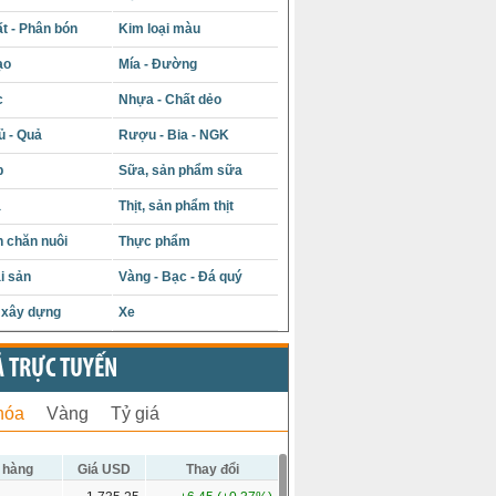
t - Phân bón
Kim loại màu
ạo
Mía - Đường
c
Nhựa - Chất dẻo
ủ - Quả
Rượu - Bia - NGK
p
Sữa, sản phẩm sữa
á
Thịt, sản phẩm thịt
 chăn nuôi
Thực phẩm
i sản
Vàng - Bạc - Đá quý
u xây dựng
Xe
Ả TRỰC TUYẾN
hóa
Vàng
Tỷ giá
 hàng
Giá USD
Thay đổi