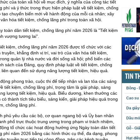
hức của toàn xã hội về mục đích, ý nghĩa của công tác tiết
g phí và ý thức trong thực hiện pháp luật về tiết kiệm, chống
ó tạo chuyển biến mới về hành động của mỗi cá nhân; xây
văn hóa tiết kiệm, chống lãng phí trong toàn xã hội.
 toàn dân tiết kiệm, chống lãng phí năm 2026 là "Tiết kiệm
nh vượng tương lai".
iết kiệm, chống lãng phí năm 2026 được tổ chức với các
truyền, khẳng định vị trí, vai trò của văn hóa tiết kiệm,
trong quản lý nhà nước và đời sống xã hội; phổ biến các
nh sách của Đảng, quy định pháp luật về tiết kiệm, chống
là liên quan đến sử dụng năng lượng tiết kiệm, hiệu quả.
TIN T
 động phong trào, cuộc thi để tiếp nhận và lan tỏa các sáng
về tiết kiệm, chống lãng phí, trọng tâm là giải pháp, sáng
Bông - 
ng lượng tiết kiệm, hiệu quả. Biểu dương, khen thưởng các
Cao su
 có thành tích tiêu biểu, sáng kiến, giải pháp hiệu quả trong
ệm, chống lãng phí.
Da giày
h phủ yêu cầu các bộ, cơ quan ngang bộ và Ủy ban nhân
Dầu mỏ 
hành phố trực thuộc trung ương trong phạm vi trách nhiệm,
động tổ chức các hoạt động hưởng ứng Ngày toàn dân tiết
Gỗ - Gi
g phí năm 2026 bằng các hình thức cụ thể, đa dạng, phong
Hạt điề
ên truyền trực tiếp tại cộng đồng, trên các kênh truyền