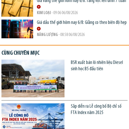
Giá vàng thế giới hôm nay 6/8: Tăng vọt lên đỉnh 7 tuần
KIM LOẠI
- 09:06 06/08/2026
Giá dầu thế giới hôm nay 6/8: Giằng co theo biên độ hẹp
NĂNG LƯỢNG
- 08:58 06/08/2026
CÙNG CHUYÊN MỤC
BSR xuất bán lô nhiên liệu Diesel
sinh học B5 đầu tiên
Sắp diễn ra Lễ công bố Bộ chỉ số
FTA Index năm 2025