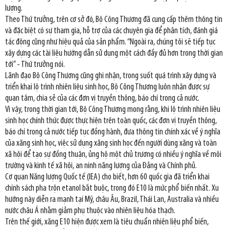
lượng.
Theo Thứ trưởng, trên cơ sở đó, Bộ Công Thương đã cung cấp thêm thông tin
và đặc biệt có sự tham gia, hỗ trợ của các chuyên gia để phân tích, đánh giá
tác động cũng như hiệu quả của sản phẩm. “Ngoài ra, chúng tôi sẽ tiếp tục
xây dựng các tài liệu hướng dẫn sử dụng một cách đầy đủ hơn trong thời gian
tới” - Thứ trưởng nói.
Lãnh đạo Bộ Công Thương cũng ghi nhận, trong suốt quá trình xây dựng và
triển khai lộ trình nhiên liệu sinh học, Bộ Công Thương luôn nhận được sự
quan tâm, chia sẻ của các đơn vị truyền thông, báo chí trong cả nước.
Vì vậy, trong thời gian tới, Bộ Công Thương mong rằng, khi lộ trình nhiên liệu
sinh học chính thức được thực hiện trên toàn quốc, các đơn vị truyền thông,
báo chí trong cả nước tiếp tục đồng hành, đưa thông tin chính xác về ý nghĩa
của xăng sinh học, việc sử dụng xăng sinh học đến người dùng xăng và toàn
xã hội để tạo sự đồng thuận, ủng hộ một chủ trương có nhiều ý nghĩa về môi
trường và kinh tế xã hội, an ninh năng lượng của Đảng và Chính phủ.
Cơ quan Năng lượng Quốc tế (IEA) cho biết, hơn 60 quốc gia đã triển khai
chính sách pha trộn etanol bắt buộc, trong đó E10 là mức phổ biến nhất. Xu
hướng này diễn ra mạnh tại Mỹ, châu Âu, Brazil, Thái Lan, Australia và nhiều
nước châu Á nhằm giảm phụ thuộc vào nhiên liệu hóa thạch.
Trên thế giới, xăng E10 hiện được xem là tiêu chuẩn nhiên liệu phổ biến,