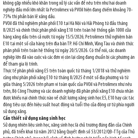
không gặp nhiều khó khăn trong xử lý các vấn đề nêu trên như hai doanh
nghiệp đầu mối lớn nhất là Petrolimex và PVOil hiện đang chiếm khoảng 70-
75% thị phần bán lẻ xăng dầu.
PVOil đã thử nghiệm phân phối E10 tại Hà Nội và Hải Phòng từ đầu tháng
8/2025 và chính thức phân phối xăng E10 trên toàn hệ thống gần 1000 cửa
hàng xăng dầu trên cả nước từ ngày 15/5/2026; Petrolimex thử nghiệm bán
E10 tại một số cửa hàng trên địa bàn TP. Hồ Chí Minh, Vũng Tàu và chính thức
phân phối trên toàn hệ thống từ ngày 20/5/2026. Có thể nói, các doanh
nghiệp lớn đã vào cuộc và các đơn vị còn lại cũng đang chuẩn bị các phương án
để tham gia lộ trình.
Thực tế phân phối xăng E5 trên toàn quốc từ tháng 1/2018 và thử nghiệm
cũng như phân phối xăng E10 từ tháng 8/2025 ở một số địa phương và từ
giữa tháng 5/2026 trên phạm vi toàn quốc của PVOil và Petrolimex như nêu
trên, Bộ Công Thương và các doanh nghiệp đã phân phối xăng E10 chưa nhận
được khiếu nại chính thức nào về chất lượng xăng sinh học E5, E10 hay các tác
động tiêu cực đến hiệu suất hoạt động và tuổi thọ của động cơ từ phía người
sử dụng xăng.
Cần thiết sử dụng xăng sinh học
Sử dụng nhiên liệu sinh học, xăng sinh học là chủ trương đúng đắn của Chính
phủ, đã triển khai từ năm 2012 bằng Quyết định số 53/2012/QĐ-TTg của Thủ