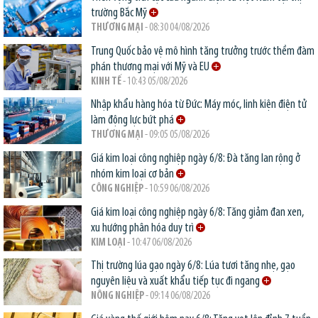
trường Bắc Mỹ
THƯƠNG MẠI
- 08:30 04/08/2026
Trung Quốc bảo vệ mô hình tăng trưởng trước thềm đàm
phán thương mại với Mỹ và EU
KINH TẾ
- 10:43 05/08/2026
Nhập khẩu hàng hóa từ Đức: Máy móc, linh kiện điện tử
làm động lực bứt phá
THƯƠNG MẠI
- 09:05 05/08/2026
Giá kim loại công nghiệp ngày 6/8: Đà tăng lan rộng ở
nhóm kim loại cơ bản
CÔNG NGHIỆP
- 10:59 06/08/2026
Giá kim loại công nghiệp ngày 6/8: Tăng giảm đan xen,
xu hướng phân hóa duy trì
KIM LOẠI
- 10:47 06/08/2026
Thị trường lúa gạo ngày 6/8: Lúa tươi tăng nhẹ, gạo
nguyên liệu và xuất khẩu tiếp tục đi ngang
NÔNG NGHIỆP
- 09:14 06/08/2026