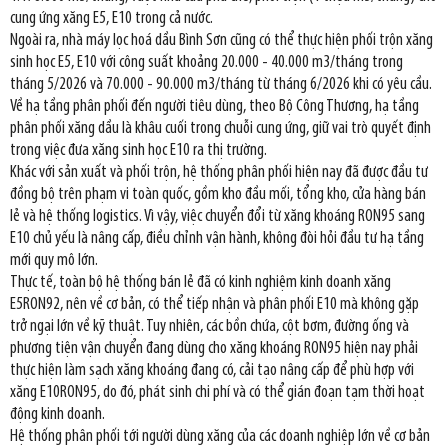
cung ứng xăng E5, E10 trong cả nước.
Ngoài ra, nhà máy lọc hoá dầu Bình Sơn cũng có thể thực hiện phối trộn xăng
sinh học E5, E10 với công suất khoảng 20.000 - 40.000 m3/tháng trong
tháng 5/2026 và 70.000 - 90.000 m3/tháng từ tháng 6/2026 khi có yêu cầu.
Về hạ tầng phân phối đến người tiêu dùng, theo Bộ Công Thương, hạ tầng
phân phối xăng dầu là khâu cuối trong chuỗi cung ứng, giữ vai trò quyết định
trong việc đưa xăng sinh học E10 ra thị trường.
Khác với sản xuất và phối trộn, hệ thống phân phối hiện nay đã được đầu tư
đồng bộ trên phạm vi toàn quốc, gồm kho đầu mối, tổng kho, cửa hàng bán
lẻ và hệ thống logistics. Vì vậy, việc chuyển đổi từ xăng khoáng RON95 sang
E10 chủ yếu là nâng cấp, điều chỉnh vận hành, không đòi hỏi đầu tư hạ tầng
mới quy mô lớn.
Thực tế, toàn bộ hệ thống bán lẻ đã có kinh nghiệm kinh doanh xăng
E5RON92, nên về cơ bản, có thể tiếp nhận và phân phối E10 mà không gặp
trở ngại lớn về kỹ thuật. Tuy nhiên, các bồn chứa, cột bơm, đường ống và
phương tiện vận chuyển đang dùng cho xăng khoáng RON95 hiện nay phải
thực hiện làm sạch xăng khoáng đang có, cải tạo nâng cấp để phù hợp với
xăng E10RON95, do đó, phát sinh chi phí và có thể gián đoạn tạm thời hoạt
động kinh doanh.
Hệ thống phân phối tới người dùng xăng của các doanh nghiệp lớn về cơ bản