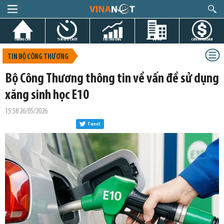
TRANG CHỦ
TIN GIỜ CHÓT
THỊ TRƯỜNG
DỰ ÁN
CHỨNG KHOÁN
TIN BỘ CÔNG THƯƠNG
Bộ Công Thương thông tin về vấn đề sử dụng
xăng sinh học E10
15:58 26/05/2026
Tweet