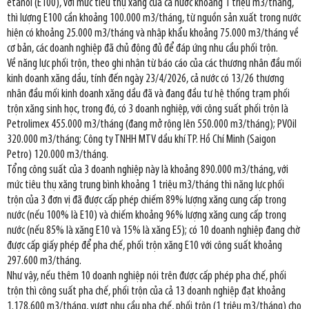
etanol (E100), với mức tiêu thụ xăng của cả nước khoảng 1 triệu m3/tháng,
thì lượng E100 cần khoảng 100.000 m3/tháng, từ nguồn sản xuất trong nước
hiện có khoảng 25.000 m3/tháng và nhập khẩu khoảng 75.000 m3/tháng về
cơ bản, các doanh nghiệp đã chủ động đủ để đáp ứng nhu cầu phối trộn.
Về năng lực phối trộn, theo ghi nhận từ báo cáo của các thương nhân đầu mối
kinh doanh xăng dầu, tính đến ngày 23/4/2026, cả nước có 13/26 thương
nhân đầu mối kinh doanh xăng dầu đã và đang đầu tư hệ thống trạm phối
trộn xăng sinh học, trong đó, có 3 doanh nghiệp, với công suất phối trộn là
Petrolimex 455.000 m3/tháng (đang mở rộng lên 550.000 m3/tháng); PVOil
320.000 m3/tháng; Công ty TNHH MTV dầu khí TP. Hồ Chí Minh (Saigon
Petro) 120.000 m3/tháng.
Tổng công suất của 3 doanh nghiệp này là khoảng 890.000 m3/tháng, với
mức tiêu thụ xăng trung bình khoảng 1 triệu m3/tháng thì năng lực phối
trộn của 3 đơn vị đã được cấp phép chiếm 89% lượng xăng cung cấp trong
nước (nếu 100% là E10) và chiếm khoảng 96% lượng xăng cung cấp trong
nước (nếu 85% là xăng E10 và 15% là xăng E5); có 10 doanh nghiệp đang chờ
được cấp giấy phép để pha chế, phối trộn xăng E10 với công suất khoảng
297.600 m3/tháng.
Như vậy, nếu thêm 10 doanh nghiệp nói trên được cấp phép pha chế, phối
trộn thì công suất pha chế, phối trộn của cả 13 doanh nghiệp đạt khoảng
1.178.600 m3/tháng, vượt nhu cầu pha chế, phối trộn (1 triệu m3/tháng) cho