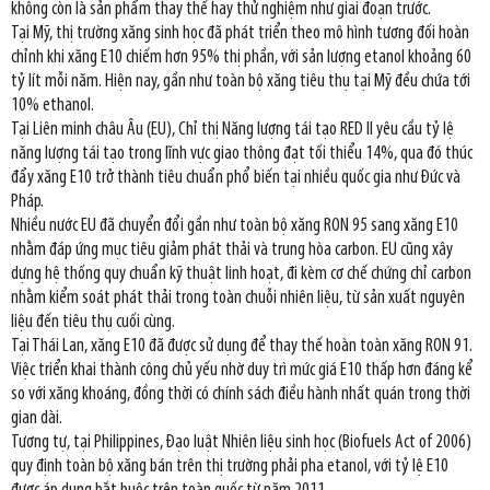
không còn là sản phẩm thay thế hay thử nghiệm như giai đoạn trước.
Tại Mỹ, thị trường xăng sinh học đã phát triển theo mô hình tương đối hoàn
chỉnh khi xăng E10 chiếm hơn 95% thị phần, với sản lượng etanol khoảng 60
tỷ lít mỗi năm. Hiện nay, gần như toàn bộ xăng tiêu thụ tại Mỹ đều chứa tới
10% ethanol.
Tại Liên minh châu Âu (EU), Chỉ thị Năng lượng tái tạo RED II yêu cầu tỷ lệ
năng lượng tái tạo trong lĩnh vực giao thông đạt tối thiểu 14%, qua đó thúc
đẩy xăng E10 trở thành tiêu chuẩn phổ biến tại nhiều quốc gia như Đức và
Pháp.
Nhiều nước EU đã chuyển đổi gần như toàn bộ xăng RON 95 sang xăng E10
nhằm đáp ứng mục tiêu giảm phát thải và trung hòa carbon. EU cũng xây
dựng hệ thống quy chuẩn kỹ thuật linh hoạt, đi kèm cơ chế chứng chỉ carbon
nhằm kiểm soát phát thải trong toàn chuỗi nhiên liệu, từ sản xuất nguyên
liệu đến tiêu thụ cuối cùng.
Tại Thái Lan, xăng E10 đã được sử dụng để thay thế hoàn toàn xăng RON 91.
Việc triển khai thành công chủ yếu nhờ duy trì mức giá E10 thấp hơn đáng kể
so với xăng khoáng, đồng thời có chính sách điều hành nhất quán trong thời
gian dài.
Tương tự, tại Philippines, Đạo luật Nhiên liệu sinh học (Biofuels Act of 2006)
quy định toàn bộ xăng bán trên thị trường phải pha etanol, với tỷ lệ E10