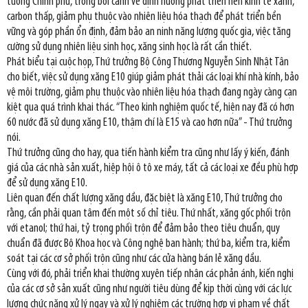
tướng Chính phủ, trong bối cảnh về định hướng phát triển nền kinh tế xanh,
carbon thấp, giảm phụ thuộc vào nhiên liệu hóa thạch để phát triển bền
vững và góp phần ổn định, đảm bảo an ninh năng lượng quốc gia, việc tăng
cường sử dụng nhiên liệu sinh học, xăng sinh học là rất cần thiết.
Phát biểu tại cuộc họp, Thứ trưởng Bộ Công Thương Nguyễn Sinh Nhật Tân
cho biết, việc sử dụng xăng E10 giúp giảm phát thải các loại khí nhà kính, bảo
vệ môi trường, giảm phụ thuộc vào nhiên liệu hóa thạch đang ngày càng cạn
kiệt qua quá trình khai thác. “Theo kinh nghiệm quốc tế, hiện nay đã có hơn
60 nước đã sử dụng xăng E10, thậm chí là E15 và cao hơn nữa” - Thứ trưởng
nói.
Thứ trưởng cũng cho hay, qua tiến hành kiểm tra cũng như lấy ý kiến, đánh
giá của các nhà sản xuất, hiệp hội ô tô xe máy, tất cả các loại xe đều phù hợp
để sử dụng xăng E10.
Liên quan đến chất lượng xăng dầu, đặc biệt là xăng E10, Thứ trưởng cho
rằng, cần phải quan tâm đến một số chỉ tiêu. Thứ nhất, xăng gốc phối trộn
với etanol; thứ hai, tỷ trọng phối trộn để đảm bảo theo tiêu chuẩn, quy
chuẩn đã được Bộ Khoa học và Công nghệ ban hành; thứ ba, kiểm tra, kiểm
soát tại các cơ sở phối trộn cũng như các cửa hàng bán lẻ xăng dầu.
Cùng với đó, phải triển khai thường xuyên tiếp nhận các phản ánh, kiến nghị
của các cơ sở sản xuất cũng như người tiêu dùng để kịp thời cùng với các lực
lượng chức năng xử lý ngay và xử lý nghiêm các trường hợp vi phạm về chất