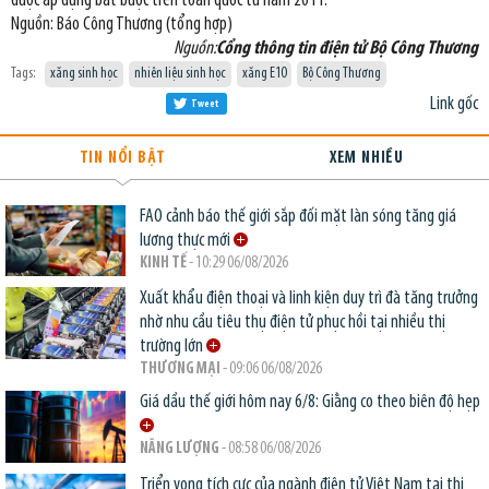
được áp dụng bắt buộc trên toàn quốc từ năm 2011.
Nguồn: Báo Công Thương (tổng hợp)
Nguồn:
Cổng thông tin điện tử Bộ Công Thương
Tags:
xăng sinh học
nhiên liệu sinh học
xăng E10
Bộ Công Thương
Link gốc
Tweet
TIN NỔI BẬT
XEM NHIỀU
FAO cảnh báo thế giới sắp đối mặt làn sóng tăng giá
lương thực mới
KINH TẾ
- 10:29 06/08/2026
Xuất khẩu điện thoại và linh kiện duy trì đà tăng trưởng
nhờ nhu cầu tiêu thụ điện tử phục hồi tại nhiều thị
trường lớn
THƯƠNG MẠI
- 09:06 06/08/2026
Giá dầu thế giới hôm nay 6/8: Giằng co theo biên độ hẹp
NĂNG LƯỢNG
- 08:58 06/08/2026
Triển vọng tích cực của ngành điện tử Việt Nam tại thị