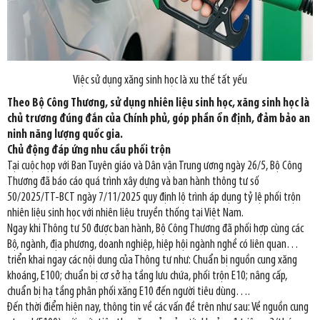
Việc sử dụng xăng sinh học là xu thế tất yếu
Theo Bộ Công Thương, sử dụng nhiên liệu sinh học, xăng sinh học là
chủ trương đúng đắn của Chính phủ, góp phần ổn định, đảm bảo an
ninh năng lượng quốc gia.
Chủ động đáp ứng nhu cầu phối trộn
Tại cuộc họp với Ban Tuyên giáo và Dân vận Trung ương ngày 26/5, Bộ Công
Thương đã báo cáo quá trình xây dựng và ban hành thông tư số
50/2025/TT-BCT ngày 7/11/2025 quy định lộ trình áp dụng tỷ lệ phối trộn
nhiên liệu sinh học với nhiên liệu truyền thống tại Việt Nam.
Ngay khi Thông tư 50 được ban hành, Bộ Công Thương đã phối hợp cùng các
Bộ, ngành, địa phương, doanh nghiệp, hiệp hội ngành nghề có liên quan…
triển khai ngay các nội dung của Thông tư như: Chuẩn bị nguồn cung xăng
khoáng, E100; chuẩn bị cơ sở hạ tầng lưu chứa, phối trộn E10; nâng cấp,
chuẩn bị hạ tầng phân phối xăng E10 đến người tiêu dùng….
Đến thời điểm hiện nay, thông tin về các vấn đề trên như sau: Về nguồn cung