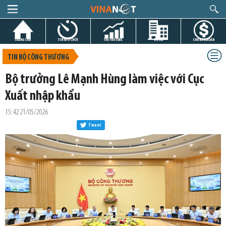
TRANG CHỦ
TIN GIỜ CHÓT
THỊ TRƯỜNG
DỰ ÁN
CHỨNG KHOÁN
TIN BỘ CÔNG THƯƠNG
Bộ trưởng Lê Mạnh Hùng làm việc với Cục
Xuất nhập khẩu
15:42 21/05/2026
Tweet