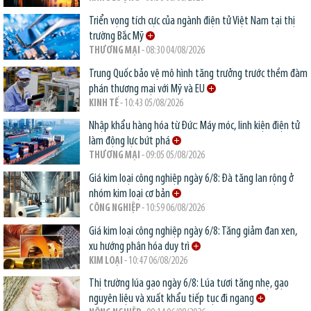
Triển vọng tích cực của ngành điện tử Việt Nam tại thị
trường Bắc Mỹ
THƯƠNG MẠI
- 08:30 04/08/2026
Trung Quốc bảo vệ mô hình tăng trưởng trước thềm đàm
phán thương mại với Mỹ và EU
KINH TẾ
- 10:43 05/08/2026
Nhập khẩu hàng hóa từ Đức: Máy móc, linh kiện điện tử
làm động lực bứt phá
THƯƠNG MẠI
- 09:05 05/08/2026
Giá kim loại công nghiệp ngày 6/8: Đà tăng lan rộng ở
nhóm kim loại cơ bản
CÔNG NGHIỆP
- 10:59 06/08/2026
Giá kim loại công nghiệp ngày 6/8: Tăng giảm đan xen,
xu hướng phân hóa duy trì
KIM LOẠI
- 10:47 06/08/2026
Thị trường lúa gạo ngày 6/8: Lúa tươi tăng nhẹ, gạo
nguyên liệu và xuất khẩu tiếp tục đi ngang