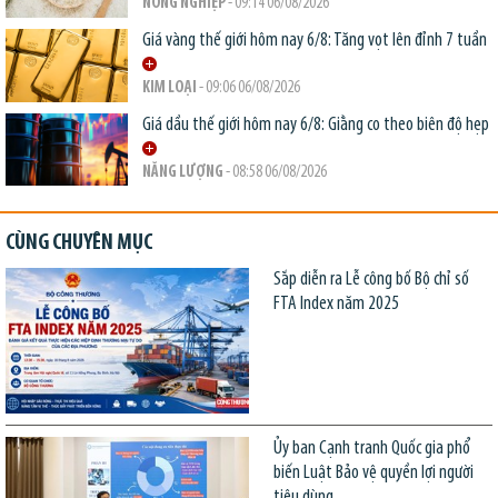
NÔNG NGHIỆP
- 09:14 06/08/2026
Giá vàng thế giới hôm nay 6/8: Tăng vọt lên đỉnh 7 tuần
KIM LOẠI
- 09:06 06/08/2026
Giá dầu thế giới hôm nay 6/8: Giằng co theo biên độ hẹp
NĂNG LƯỢNG
- 08:58 06/08/2026
CÙNG CHUYÊN MỤC
Sắp diễn ra Lễ công bố Bộ chỉ số
FTA Index năm 2025
Ủy ban Cạnh tranh Quốc gia phổ
biến Luật Bảo vệ quyền lợi người
tiêu dùng