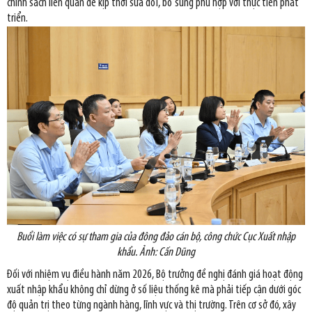
chính sách liên quan để kịp thời sửa đổi, bổ sung phù hợp với thực tiễn phát
triển.
Buổi làm việc có sự tham gia của đông đảo cán bộ, công chức Cục Xuất nhập
khẩu. Ảnh: Cấn Dũng
Đối với nhiệm vụ điều hành năm 2026, Bộ trưởng đề nghị đánh giá hoạt động
xuất nhập khẩu không chỉ dừng ở số liệu thống kê mà phải tiếp cận dưới góc
độ quản trị theo từng ngành hàng, lĩnh vực và thị trường. Trên cơ sở đó, xây