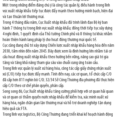
Một trong những điểm đáng chú ý là công tác quản lý, điều hành trong lĩnh
vực xuất nhập khẩu tiếp tục được đẩy mạnh theo hướng minh bạch, hiện đại
và tạo thuận lợi thương mại.
Trong 4 tháng đầu năm, Cục Xuất nhập khẩu đã trình lãnh đạo Bộ ký ban
hành 7 thông tư trong lĩnh vực xuất nhập khẩu; đồng thời tiếp tục xây dựng
4 nghị định, 1 quyết định của Thủ tướng Chính phủ và 8 thông tư khác nhằm
hoàn thiện hành lang pháp lý cho hoạt động thương mại quốc tế.
Cục cũng đang chủ trì xây dựng Chiến lược xuất nhập khẩu hàng hóa đến năm
2030, tầm nhìn đến năm 2045. Đây được xem là định hướng lớn nhằm tái cơ
cấu hoạt động xuất nhập khẩu theo hướng bền vững, nâng cao giá trị gia
tăng và tăng khả năng tham gia sâu vào chuỗi cung ứng toàn cầu.
Trong lĩnh vực quản lý xuất xứ hàng hóa, công tác cấp giấy chứng nhận xuất
xứ (C/O) tiếp tục được đẩy mạnh. Tính đến nay, các cơ quan, tổ chức cấp C/O
đã cấp hơn 811 nghìn bộ C/O; 32/34 Sở Công Thương địa phương đã thực hiện
cấp C/O theo cơ chế phân quyền, phân cấp.
Song song đó, Cục Xuất nhập khẩu tăng cường phối hợp với cơ quan hải quan
và cơ quan có thẩm quyền nước nhập khẩu để kiểm tra, xác minh xuất xứ
hàng hóa, ngăn chặn gian lận thương mại và hỗ trợ doanh nghiệp tận dụng
hiệu quả các FTA.
Trong lĩnh vực logistics, Bộ Công Thương đang triển khai kế hoạch hành động