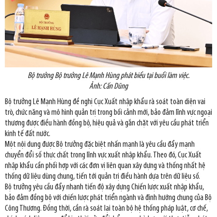
Bộ trưởng Bộ trưởng Lê Mạnh Hùng phát biểu tại buổi làm việc.
Ảnh: Cấn Dũng
Bộ trưởng Lê Mạnh Hùng đề nghị Cục Xuất nhập khẩu rà soát toàn diện vai
trò, chức năng và mô hình quản trị trong bối cảnh mới, bảo đảm lĩnh vực ngoại
thương được điều hành đồng bộ, hiệu quả và gắn chặt với yêu cầu phát triển
kinh tế đất nước.
Một nội dung được Bộ trưởng đặc biệt nhấn mạnh là yêu cầu đẩy mạnh
chuyển đổi số thực chất trong lĩnh vực xuất nhập khẩu. Theo đó, Cục Xuất
nhập khẩu cần phối hợp với các đơn vị liên quan xây dựng và thống nhất hệ
thống dữ liệu dùng chung, tiến tới quản trị điều hành dựa trên dữ liệu số.
Bộ trưởng yêu cầu đẩy nhanh tiến độ xây dựng Chiến lược xuất nhập khẩu,
bảo đảm đồng bộ với chiến lược phát triển ngành và định hướng chung của Bộ
Công Thương. Đồng thời, cần rà soát lại toàn bộ hệ thống pháp luật, cơ chế,