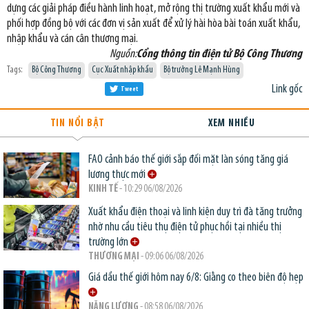
dựng các giải pháp điều hành linh hoạt, mở rộng thị trường xuất khẩu mới và
phối hợp đồng bộ với các đơn vị sản xuất để xử lý hài hòa bài toán xuất khẩu,
nhập khẩu và cán cân thương mại.
Nguồn:
Cổng thông tin điện tử Bộ Công Thương
Tags:
Bộ Công Thương
Cục Xuất nhập khẩu
Bộ trưởng Lê Mạnh Hùng
Link gốc
Tweet
TIN NỔI BẬT
XEM NHIỀU
FAO cảnh báo thế giới sắp đối mặt làn sóng tăng giá
lương thực mới
KINH TẾ
- 10:29 06/08/2026
Xuất khẩu điện thoại và linh kiện duy trì đà tăng trưởng
nhờ nhu cầu tiêu thụ điện tử phục hồi tại nhiều thị
trường lớn
THƯƠNG MẠI
- 09:06 06/08/2026
Giá dầu thế giới hôm nay 6/8: Giằng co theo biên độ hẹp
NĂNG LƯỢNG
- 08:58 06/08/2026