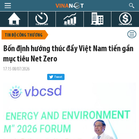
TRANG CHỦ
TIN GIỜ CHÓT
THỊ TRƯỜNG
DỰ ÁN
CHỨNG KHOÁN
TIN BỘ CÔNG THƯƠNG
Bốn định hướng thúc đẩy Việt Nam tiến gần
mục tiêu Net Zero
17:15 08/07/2026
Tweet