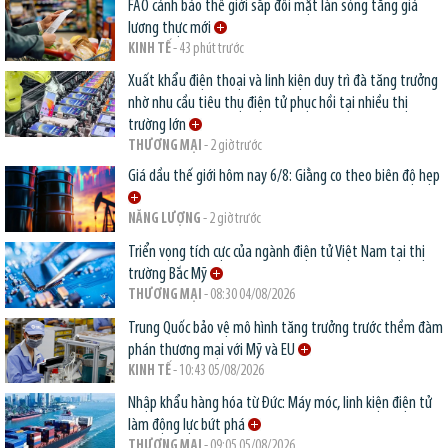
FAO cảnh báo thế giới sắp đối mặt làn sóng tăng giá
lương thực mới
KINH TẾ
- 43 phút trước
Xuất khẩu điện thoại và linh kiện duy trì đà tăng trưởng
nhờ nhu cầu tiêu thụ điện tử phục hồi tại nhiều thị
trường lớn
THƯƠNG MẠI
- 2 giờ trước
Giá dầu thế giới hôm nay 6/8: Giằng co theo biên độ hẹp
NĂNG LƯỢNG
- 2 giờ trước
Triển vọng tích cực của ngành điện tử Việt Nam tại thị
trường Bắc Mỹ
THƯƠNG MẠI
- 08:30 04/08/2026
Trung Quốc bảo vệ mô hình tăng trưởng trước thềm đàm
phán thương mại với Mỹ và EU
KINH TẾ
- 10:43 05/08/2026
Nhập khẩu hàng hóa từ Đức: Máy móc, linh kiện điện tử
làm động lực bứt phá
THƯƠNG MẠI
- 09:05 05/08/2026