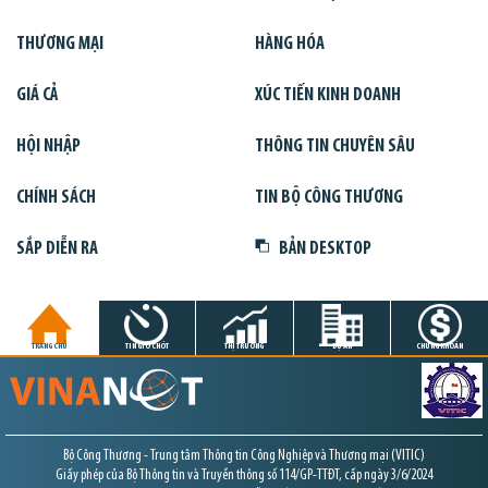
THƯƠNG MẠI
HÀNG HÓA
GIÁ CẢ
XÚC TIẾN KINH DOANH
HỘI NHẬP
THÔNG TIN CHUYÊN SÂU
CHÍNH SÁCH
TIN BỘ CÔNG THƯƠNG
SẮP DIỄN RA
BẢN DESKTOP
TRANG CHỦ
TIN GIỜ CHÓT
THỊ TRƯỜNG
DỰ ÁN
CHỨNG KHOÁN
Bộ Công Thương - Trung tâm Thông tin Công Nghiệp và Thương mại (VITIC)
Giấy phép của Bộ Thông tin và Truyền thông số 114/GP-TTĐT, cấp ngày 3/6/2024