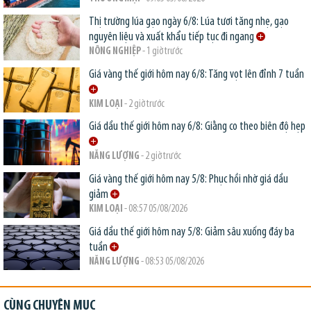
Thị trường lúa gạo ngày 6/8: Lúa tươi tăng nhẹ, gạo
nguyên liệu và xuất khẩu tiếp tục đi ngang
NÔNG NGHIỆP
- 1 giờ trước
Giá vàng thế giới hôm nay 6/8: Tăng vọt lên đỉnh 7 tuần
KIM LOẠI
- 2 giờ trước
Giá dầu thế giới hôm nay 6/8: Giằng co theo biên độ hẹp
NĂNG LƯỢNG
- 2 giờ trước
Giá vàng thế giới hôm nay 5/8: Phục hồi nhờ giá dầu
giảm
KIM LOẠI
- 08:57 05/08/2026
Giá dầu thế giới hôm nay 5/8: Giảm sâu xuống đáy ba
tuần
NĂNG LƯỢNG
- 08:53 05/08/2026
CÙNG CHUYÊN MỤC