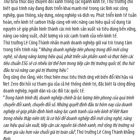
Thứ tư
là thúc đẩy chuyển đổi xanh trong các ngành kinh tế, Thứ trưởng cho
biết quá trình này đang được triển khai mạnh mẽ trong các lĩnh vực công
nghiệp, giao thông, xây dựng, nông nghiệp và dịch vụ. Phát triển kinh tế tuần
hoàn, nền kinh tế carbon thấp cùng với việc nâng cao hiệu quả sử dụng tài
nguyên sẽ góp phần hình thành các mô hình sản xuất và tiêu dùng bền vững,
nâng cao năng suất, chất lượng và sức cạnh tranh của nền kinh tế.
Thứ trưởng Lê Công Thành nhấn mạnh doanh nghiệp giữ vai trò trung tâm
trong tiến trình này. "
Những doanh nghiệp tiên phong trong đổi mới công
nghệ, sử dụng năng lượng hiệu quả, phát triển sản phẩm xanh và thực hiện các
tiêu chuẩn ESG sẽ có nhiều lợi thế hơn trong tiếp cận thị trường quốc tế, thu hút
đầu tư và nâng cao giá trị thương hiệu".
Ông cũng cho rằng, việc thực hiện mục tiêu thích ứng với biến đổi khí hậu và
Net Zero đòi hỏi sự tham gia của cả hệ thống chính trị, đặc biệt là cộng đồng
doanh nghiệp, người dân và các đối tác quốc tế.
"
Trong hành trình đó, doanh nghiệp chính là lực lượng tiên phong của quá trình
chuyển đổi xanh, chuyển đổi số. Những quyết định đầu tư hôm nay của doanh
nghiệp sẽ góp phần định hình năng lực cạnh tranh của nền kinh tế Việt Nam
trong nhiều thập niên tới; là cơ hội để doanh nghiệp đổi mới công nghệ, nâng
cao hiệu quả sản xuất, tiếp cận các nguồn tài chính xanh, mở rộng thị trường và
tham gia sâu hơn vào chuỗi giá trị toàn cầu
", Thứ trưởng Lê Công Thành khẳng
định.