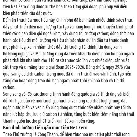
nền kinh tế tuần hoàn và nền kinh tế carbon thấp. Lộ trình thực hiện mục
tiêu Net Zero cũng được cụ thể hóa theo từng giai đoạn, phù hợp với điều
kiện phát triển của đất nước.
Để hiện thực hóa mục tiêu này, Chính phủ đã ban hành nhiều chính sách thúc
đẩy phát triển điện năng lượng tái tạo và năng lượng mới; khuyến khích phát
triển các dự án điện gió ngoài khơi; xây dựng thị trường carbon; đồng thời ban
hành các tiêu chí môi trường và tiêu chí xác nhận dự án đầu tư thuộc danh
mục phân loại xanh nhằm thúc đẩy thị trường tài chính, tín dụng xanh.
Bộ Nông nghiệp và Môi trường cũng đã triển khai thí điểm phân bổ hạn ngạch
phát thải khí nhà kính cho 110 cơ sở thuộc các lĩnh vực nhiệt điện, sản xuất
sắt thép và xi măng trong giai đoạn 2025-2026. Đáng chú ý, ngày 29/6 vừa
qua, sàn giao dịch carbon trong nước đã chính thức đi vào vận hành, tạo nền
tảng cho hoạt động trao đổi hạn ngạch phát thải khí nhà kính và tín chỉ
carbon.
Song song với đó, các chương trình hành động quốc gia về thích ứng với biến
đổi khí hậu, bảo vệ môi trường, phục hồi và nâng cao chất lượng rừng, đất
ngập nước, biển và ven biển cũng đang được thúc đẩy nhằm phát huy tối đa
năng lực hấp thụ, lưu giữ carbon tự nhiên, từng bước biến tiềm năng sinh thái
thành nguồn lực cho phát triển kinh tế xanh bền vững.
Bốn định hướng tiến gần mục tiêu Net Zero
Theo Thứ trưởng Lê Công Thành, để hiện thực hóa mục tiêu phát thải ròng