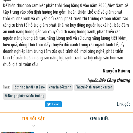
Để hiện thực hóa cam kết phát thải ròng bằng 0 vào năm 2050, Việt Nam sẽ
tập trung vào bốn định hướng lớn gồm: hoàn thiện thể chế về giảm phát
thải khí nhà kính và chuyển đổi xanh; phát triển thị trường carbon nhằm tạo
công cụ kinh tế hỗ trợ giảm phát thải và huy động nguồn lực xã hội; bảo đảm
an ninh năng lượng gắn với chuyển dịch năng lượng xanh, phát triển các
nguồn năng lượng tái tạo, năng lượng mới và sử dụng năng lượng tiết kiệm,
hiệu quả; đồng thời thúc đẩy chuyển đổi xanh trong các ngành kinh tế, lấy
doanh nghiệp làm trung tâm của quá trình đổi mới công nghệ, phát triển
kinh tế tuần hoàn, nâng cao năng lực cạnh tranh và hội nhập sâu hơn vào
chuỗi giá trị toàn cầu.
Nguyễn Hương
Nguồn:
Báo Công thương
Tags:
lộ trình tiến tới Net Zero
chuyển đổi xanh
Phát triển thị trường carbon
Bộ Nông nghiệp và Môi trường
Link gốc
Tweet
TIN NỔI BẬT
XEM NHIỀU