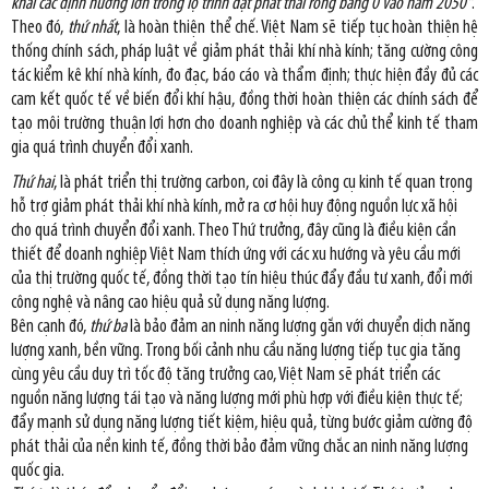
khai các định hướng lớn trong lộ trình đạt phát thải ròng bằng 0 vào năm 2050"
.
Theo đó,
thứ nhất
, là hoàn thiện thể chế. Việt Nam sẽ tiếp tục hoàn thiện hệ
thống chính sách, pháp luật về giảm phát thải khí nhà kính; tăng cường công
tác kiểm kê khí nhà kính, đo đạc, báo cáo và thẩm định; thực hiện đầy đủ các
cam kết quốc tế về biến đổi khí hậu, đồng thời hoàn thiện các chính sách để
tạo môi trường thuận lợi hơn cho doanh nghiệp và các chủ thể kinh tế tham
gia quá trình chuyển đổi xanh.
Thứ hai
, là phát triển thị trường carbon, coi đây là công cụ kinh tế quan trọng
hỗ trợ giảm phát thải khí nhà kính, mở ra cơ hội huy động nguồn lực xã hội
cho quá trình chuyển đổi xanh. Theo Thứ trưởng, đây cũng là điều kiện cần
thiết để doanh nghiệp Việt Nam thích ứng với các xu hướng và yêu cầu mới
của thị trường quốc tế, đồng thời tạo tín hiệu thúc đẩy đầu tư xanh, đổi mới
công nghệ và nâng cao hiệu quả sử dụng năng lượng.
Bên cạnh đó,
thứ ba
là bảo đảm an ninh năng lượng gắn với chuyển dịch năng
lượng xanh, bền vững. Trong bối cảnh nhu cầu năng lượng tiếp tục gia tăng
cùng yêu cầu duy trì tốc độ tăng trưởng cao, Việt Nam sẽ phát triển các
nguồn năng lượng tái tạo và năng lượng mới phù hợp với điều kiện thực tế;
đẩy mạnh sử dụng năng lượng tiết kiệm, hiệu quả, từng bước giảm cường độ
phát thải của nền kinh tế, đồng thời bảo đảm vững chắc an ninh năng lượng
quốc gia.