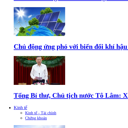
Chủ động ứng phó với biến đổi khí hậu
Tổng Bí thư, Chủ tịch nước Tô Lâm: Xâ
Kinh tế
Kinh tế - Tài chính
Chứng khoán