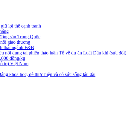
iữ lợi thế cạnh tranh
tháng
t động sản Trung Quốc
nối giao thương
nh thái ngành F&B
nội dung tại phiên thảo luận Tổ về dự án Luật Dầu khí (sửa đổi)
3.000 đồng/kg
ỗ trợ Việt Nam
ng khoa học, dễ thực hiện và có sức sống lâu dài