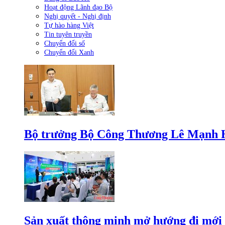
Hoạt động Lãnh đạo Bộ
Nghị quyết - Nghị định
Tự hào hàng Việt
Tin tuyên truyền
Chuyển đổi số
Chuyển đổi Xanh
Bộ trưởng Bộ Công Thương Lê Mạnh Hùn
Sản xuất thông minh mở hướng đi mới 