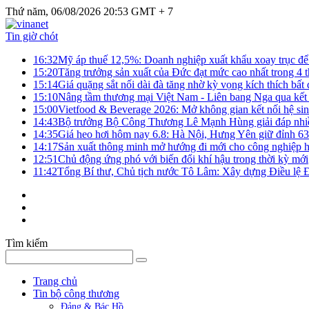
Thứ năm, 06/08/2026 20:53 GMT + 7
Tin giờ chót
16:32
Mỹ áp thuế 12,5%: Doanh nghiệp xuất khẩu xoay trục để g
15:20
Tăng trưởng sản xuất của Đức đạt mức cao nhất trong 4 
15:14
Giá quặng sắt nối dài đà tăng nhờ kỳ vọng kích thích bấ
15:10
Nâng tầm thương mại Việt Nam - Liên bang Nga qua kết 
15:00
Vietfood & Beverage 2026: Mở không gian kết nối hệ si
14:43
Bộ trưởng Bộ Công Thương Lê Mạnh Hùng giải đáp nhiều 
14:35
Giá heo hơi hôm nay 6.8: Hà Nội, Hưng Yên giữ đỉnh 6
14:17
Sản xuất thông minh mở hướng đi mới cho công nghiệp h
12:51
Chủ động ứng phó với biến đổi khí hậu trong thời kỳ mới
11:42
Tổng Bí thư, Chủ tịch nước Tô Lâm: Xây dựng Điều lệ Đả
Tìm kiếm
Trang chủ
Tin bộ công thương
Đảng & Bác Hồ