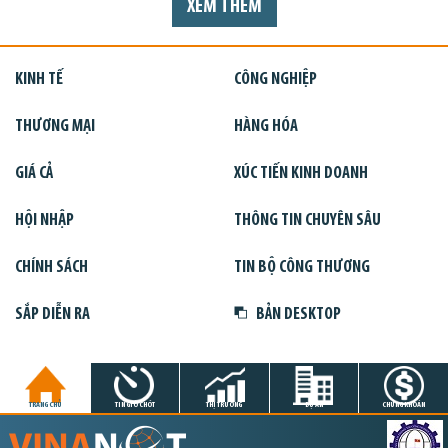
XEM THÊM
KINH TẾ
CÔNG NGHIỆP
THƯƠNG MẠI
HÀNG HÓA
GIÁ CẢ
XÚC TIẾN KINH DOANH
HỘI NHẬP
THÔNG TIN CHUYÊN SÂU
CHÍNH SÁCH
TIN BỘ CÔNG THƯƠNG
SẮP DIỄN RA
BẢN DESKTOP
TRANG CHỦ
TIN GIỜ CHÓT
THỊ TRƯỜNG
DỰ ÁN
CHỨNG KHOÁN