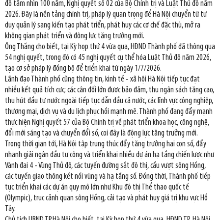
đô tầm nhìn 100 năm, Nghị quyết số 02 của Bộ Chính trị và Luật Thủ đô năm
2026. Đây là nền tảng chính trị, pháp lý quan trọng để Hà Nội chuyển từ tư
duy quản lý sang kiến tạo phát triển, phát huy các cơ chế đặc thù, mở ra
không gian phát triển và động lực tăng trưởng mới.
Ông Thắng cho biết, tại Kỳ họp thứ 4 vừa qua, HĐND Thành phố đã thông qua
54 nghị quyết, trong đó có 45 nghị quyết cụ thể hóa Luật Thủ đô năm 2026,
tạo cơ sở pháp lý đồng bộ để triển khai từ ngày 1/7/2026.
Lãnh đạo Thành phố cũng thông tin, kinh tế - xã hội Hà Nội tiếp tục đạt
nhiều kết quả tích cực; các cân đối lớn được bảo đảm, thu ngân sách tăng cao,
thu hút đầu tư nước ngoài tiếp tục dẫn đầu cả nước, các lĩnh vực công nghiệp,
thương mại, dịch vụ và du lịch phục hồi mạnh mẽ. Thành phố đang đẩy mạnh
thực hiện Nghị quyết 57 của Bộ Chính trị về phát triển khoa học, công nghệ,
đổi mới sáng tạo và chuyển đổi số, coi đây là động lực tăng trưởng mới.
Trong thời gian tới, Hà Nội tập trung thúc đẩy tăng trưởng hai con số, đẩy
nhanh giải ngân đầu tư công và triển khai nhiều dự án hạ tầng chiến lược như
Vành đai 4 - Vùng Thủ đô, các tuyến đường sắt đô thị, cầu vượt sông Hồng,
các tuyến giao thông kết nối vùng và hạ tầng số. Đồng thời, Thành phố tiếp
tục triển khai các dự án quy mô lớn như Khu đô thị Thể thao quốc tế
(Olympic), trục cảnh quan sông Hồng, cải tạo và phát huy giá trị khu vực Hồ
Tây.
Chủ tịch UBND TP.Hà Nội cho biết, tại Kỳ họp thứ 4 vừa qua, HĐND TP. Hà Nội