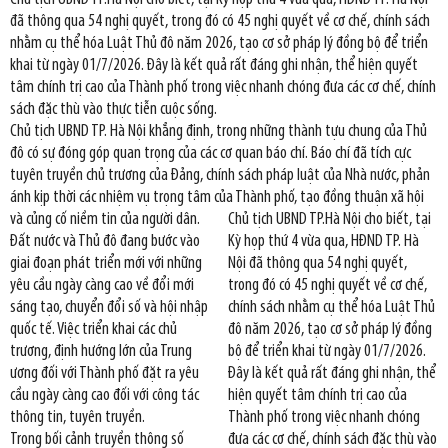
đã thông qua 54 nghị quyết, trong đó có 45 nghị quyết về cơ chế, chính sách
nhằm cụ thể hóa Luật Thủ đô năm 2026, tạo cơ sở pháp lý đồng bộ để triển
khai từ ngày 01/7/2026. Đây là kết quả rất đáng ghi nhận, thể hiện quyết
tâm chính trị cao của Thành phố trong việc nhanh chóng đưa các cơ chế, chính
sách đặc thù vào thực tiễn cuộc sống.
Chủ tịch UBND TP. Hà Nội khẳng định, trong những thành tựu chung của Thủ
đô có sự đóng góp quan trọng của các cơ quan báo chí. Báo chí đã tích cực
tuyên truyền chủ trương của Đảng, chính sách pháp luật của Nhà nước, phản
ánh kịp thời các nhiệm vụ trọng tâm của Thành phố, tạo đồng thuận xã hội
và củng cố niềm tin của người dân.
Chủ tịch UBND TP.Hà Nội cho biết, tại
Đất nước và Thủ đô đang bước vào
Kỳ họp thứ 4 vừa qua, HĐND TP. Hà
giai đoạn phát triển mới với những
Nội đã thông qua 54 nghị quyết,
yêu cầu ngày càng cao về đổi mới
trong đó có 45 nghị quyết về cơ chế,
sáng tạo, chuyển đổi số và hội nhập
chính sách nhằm cụ thể hóa Luật Thủ
quốc tế. Việc triển khai các chủ
đô năm 2026, tạo cơ sở pháp lý đồng
trương, định hướng lớn của Trung
bộ để triển khai từ ngày 01/7/2026.
ương đối với Thành phố đặt ra yêu
Đây là kết quả rất đáng ghi nhận, thể
cầu ngày càng cao đối với công tác
hiện quyết tâm chính trị cao của
thông tin, tuyên truyền.
Thành phố trong việc nhanh chóng
Trong bối cảnh truyền thông số
đưa các cơ chế, chính sách đặc thù vào