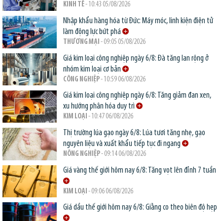
KINH TẾ
- 10:43 05/08/2026
Nhập khẩu hàng hóa từ Đức: Máy móc, linh kiện điện tử
làm động lực bứt phá
THƯƠNG MẠI
- 09:05 05/08/2026
Giá kim loại công nghiệp ngày 6/8: Đà tăng lan rộng ở
nhóm kim loại cơ bản
CÔNG NGHIỆP
- 10:59 06/08/2026
Giá kim loại công nghiệp ngày 6/8: Tăng giảm đan xen,
xu hướng phân hóa duy trì
KIM LOẠI
- 10:47 06/08/2026
Thị trường lúa gạo ngày 6/8: Lúa tươi tăng nhẹ, gạo
nguyên liệu và xuất khẩu tiếp tục đi ngang
NÔNG NGHIỆP
- 09:14 06/08/2026
Giá vàng thế giới hôm nay 6/8: Tăng vọt lên đỉnh 7 tuần
KIM LOẠI
- 09:06 06/08/2026
Giá dầu thế giới hôm nay 6/8: Giằng co theo biên độ hẹp