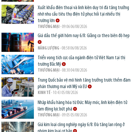
Xuất khẩu điện thoại và linh kiện duy trì đà tăng trưởng
nhờ nhu cầu tiêu thụ điện tử phục hồi tại nhiều thị
trường lớn
THƯƠNG MẠI
- 09:06 06/08/2026
Giá dầu thế giới hôm nay 6/8: Giằng co theo biên độ hẹp
NĂNG LƯỢNG
- 08:58 06/08/2026
Triển vọng tích cực của ngành điện tử Việt Nam tại thị
trường Bắc Mỹ
THƯƠNG MẠI
- 08:30 04/08/2026
Trung Quốc bảo vệ mô hình tăng trưởng trước thềm đàm
phán thương mại với Mỹ và EU
KINH TẾ
- 10:43 05/08/2026
Nhập khẩu hàng hóa từ Đức: Máy móc, linh kiện điện tử
làm động lực bứt phá
THƯƠNG MẠI
- 09:05 05/08/2026
Giá kim loại công nghiệp ngày 6/8: Đà tăng lan rộng ở
nhóm kim loại cơ bản