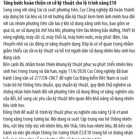
Từng bước hoàn thiện cơ sở kỹ thuật cho lộ trình xăng E10
Song song với công tác rà soát phương tiện, Cục Công nghiệp đã hoàn thành
xây dựng bộ tài liệu và tờ rơi hướng dẫn kỹ thuật kèm hình ảnh minh họa đối
với các nhóm phương tiện cần lưu ý khi sử dụng xăng sinh học, bao gồm xe
quá cũ, xe sử dụng bộ chế hòa khí, phương tiện lâu không bảo dưỡng, thiết bị
nông nghiệp, máy cắt cỏ, máy thổi lá, máy bơm nước, máy phát điện, tàu
thuyền nhỏ và các động cơ xăng chuyên dụng. Đây là cơ sở quan trọng nhằm
giảm thiểu các rủi ro kỹ thuật và hỗ trợ người dân sử dụng nhiên liệu sinh học
đúng cách.
Bên cạnh đó, nhằm hoàn thiện khung kỹ thuật phục vụ phát triển nhiên liệu
sinh học trong trung và dài hạn, ngày 11/6/2026 Cục Công nghiệp đã ban
hành Công văn số 277/CN-CNCT đề nghị Cục Đăng kiểm Việt Nam rà soát
toàn bộ hệ thống tiêu chuẩn, quy chuẩn kỹ thuật, quy định thử nghiệm và
chứng nhận hiện hành đối với phương tiện sử dụng động cơ xăng; nghiên cứu
sửa đổi, bổ sung các yêu cầu kỹ thuật liên quan đến khả năng sử dụng nhiên
liệu sinh học.
Đồng thời đề xuất lộ trình kỹ thuật phục vụ nghiên cứu nâng tỷ lệ etanol
trong xăng trong tương lai. Nội dung rà soát tập trung vào hệ thống nhiên
liệu, vật liệu tiếp xúc với nhiên liệu, khí thải, tiêu hao nhiên liệu, độ bền vận
hành và việc ghi nhận thông tin tương thích E5/E10 trong hồ sơ chứng nhận