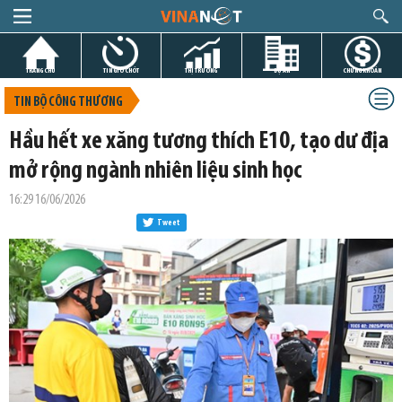
TRANG CHỦ
TIN GIỜ CHÓT
THỊ TRƯỜNG
DỰ ÁN
CHỨNG KHOÁN
TIN BỘ CÔNG THƯƠNG
Hầu hết xe xăng tương thích E10, tạo dư địa
mở rộng ngành nhiên liệu sinh học
16:29 16/06/2026
Tweet