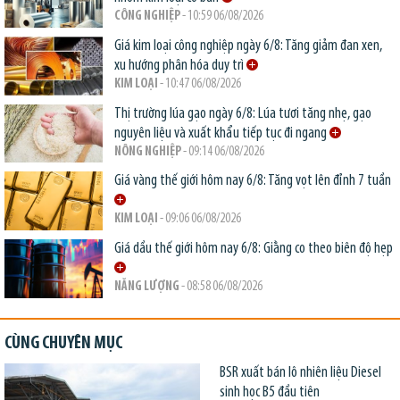
CÔNG NGHIỆP
- 10:59 06/08/2026
Giá kim loại công nghiệp ngày 6/8: Tăng giảm đan xen,
xu hướng phân hóa duy trì
KIM LOẠI
- 10:47 06/08/2026
Thị trường lúa gạo ngày 6/8: Lúa tươi tăng nhẹ, gạo
nguyên liệu và xuất khẩu tiếp tục đi ngang
NÔNG NGHIỆP
- 09:14 06/08/2026
Giá vàng thế giới hôm nay 6/8: Tăng vọt lên đỉnh 7 tuần
KIM LOẠI
- 09:06 06/08/2026
Giá dầu thế giới hôm nay 6/8: Giằng co theo biên độ hẹp
NĂNG LƯỢNG
- 08:58 06/08/2026
CÙNG CHUYÊN MỤC
BSR xuất bán lô nhiên liệu Diesel
sinh học B5 đầu tiên