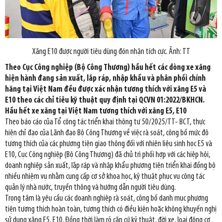
Xăng E10 được người tiêu dùng đón nhận tích cực. Ảnh: TT
Theo Cục Công nghiệp (Bộ Công Thương) hầu hết các dòng xe xăng
hiện hành đang sản xuất, lắp ráp, nhập khẩu và phân phối chính
hãng tại Việt Nam đều được xác nhận tương thích với xăng E5 và
E10 theo các chỉ tiêu kỹ thuật quy định tại QCVN 01:2022/BKHCN.
Hầu hết xe xăng tại Việt Nam tương thích với xăng E5, E10
Theo báo cáo của Tổ công tác triển khai thông tư 50/2025/TT- BCT, thực
hiện chỉ đạo của Lãnh đạo Bộ Công Thương về việc rà soát, công bố mức độ
tương thích của các phương tiện giao thông đối với nhiên liệu sinh học E5 và
E10, Cục Công nghiệp (Bộ Công Thương) đã chủ trì phối hợp với các hiệp hội,
doanh nghiệp sản xuất, lắp ráp và nhập khẩu phương tiện triển khai đồng bộ
nhiều nhiệm vụ nhằm cung cấp cơ sở khoa học, kỹ thuật phục vụ công tác
quản lý nhà nước, truyền thông và hướng dẫn người tiêu dùng.
Trọng tâm là yêu cầu các doanh nghiệp rà soát, công bố danh mục phương
tiện tương thích hoàn toàn, tương thích có điều kiện hoặc không khuyến nghị
sử dụng xăng E5, E10. Đồng thời làm rõ căn cứ kỹ thuật, đời xe, loại động cơ