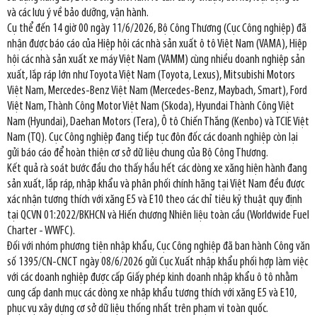
và các lưu ý về bảo dưỡng, vận hành.
Cụ thể đến 14 giờ 00 ngày 11/6/2026, Bộ Công Thương (Cục Công nghiệp) đã
nhận được báo cáo của Hiệp hội các nhà sản xuất ô tô Việt Nam (VAMA), Hiệp
hội các nhà sản xuất xe máy Việt Nam (VAMM) cùng nhiều doanh nghiệp sản
xuất, lắp ráp lớn như Toyota Việt Nam (Toyota, Lexus), Mitsubishi Motors
Việt Nam, Mercedes-Benz Việt Nam (Mercedes-Benz, Maybach, Smart), Ford
Việt Nam, Thành Công Motor Việt Nam (Skoda), Hyundai Thành Công Việt
Nam (Hyundai), Daehan Motors (Tera), Ô tô Chiến Thắng (Kenbo) và TCIE Việt
Nam (TQ). Cục Công nghiệp đang tiếp tục đôn đốc các doanh nghiệp còn lại
gửi báo cáo để hoàn thiện cơ sở dữ liệu chung của Bộ Công Thương.
Kết quả rà soát bước đầu cho thấy hầu hết các dòng xe xăng hiện hành đang
sản xuất, lắp ráp, nhập khẩu và phân phối chính hãng tại Việt Nam đều được
xác nhận tương thích với xăng E5 và E10 theo các chỉ tiêu kỹ thuật quy định
tại QCVN 01:2022/BKHCN và Hiến chương Nhiên liệu toàn cầu (Worldwide Fuel
Charter - WWFC).
Đối với nhóm phương tiện nhập khẩu, Cục Công nghiệp đã ban hành Công văn
số 1395/CN-CNCT ngày 08/6/2026 gửi Cục Xuất nhập khẩu phối hợp làm việc
với các doanh nghiệp được cấp Giấy phép kinh doanh nhập khẩu ô tô nhằm
cung cấp danh mục các dòng xe nhập khẩu tương thích với xăng E5 và E10,
phục vụ xây dựng cơ sở dữ liệu thống nhất trên phạm vi toàn quốc.