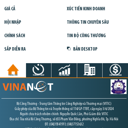
GIÁ CẢ
XÚC TIẾN KINH DOANH
HỘI NHẬP
THÔNG TIN CHUYÊN SÂU
CHÍNH SÁCH
TIN BỘ CÔNG THƯƠNG
SẮP DIỄN RA
BẢN DESKTOP
TRANG CHỦ
TIN GIỜ CHÓT
THỊ TRƯỜNG
DỰ ÁN
CHỨNG KHOÁN
Bộ Công Thương - Trung tâm Thông tin Công Nghiệp và Thương mại (VITIC)
Giấy phép của Bộ Thông tin và Truyền thông số 114/GP-TTĐT, cấp ngày 3/6/2024
Người chịu trách nhiệm chính: Nguyễn Quốc Lân, Phó Giám đốc VITIC
Địa chỉ: Tòa nhà Bộ Công Thương, số 655 Phạm Văn Đồng, phường Nghĩa Đô, Tp. Hà Nội
ĐT: (04)39341911; (04)37153632