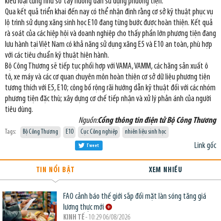
kiểu loại cũng như sổ tay hướng dẫn sử dụng phương tiện.
Qua kết quả triển khai đến nay có thể nhận định rằng cơ sở kỹ thuật phục vụ
lộ trình sử dụng xăng sinh học E10 đang từng bước được hoàn thiện. Kết quả
rà soát của các hiệp hội và doanh nghiệp cho thấy phần lớn phương tiện đang
lưu hành tại Việt Nam có khả năng sử dụng xăng E5 và E10 an toàn, phù hợp
với các tiêu chuẩn kỹ thuật hiện hành.
Bộ Công Thương sẽ tiếp tục phối hợp với VAMA, VAMM, các hãng sản xuất ô
tô, xe máy và các cơ quan chuyên môn hoàn thiện cơ sở dữ liệu phương tiện
tương thích với E5, E10; công bố rộng rãi hướng dẫn kỹ thuật đối với các nhóm
phương tiện đặc thù; xây dựng cơ chế tiếp nhận và xử lý phản ánh của người
tiêu dùng.
Nguồn:
Cổng thông tin điện tử Bộ Công Thương
Tags:
Bộ Công Thương
E10
Cục Công nghiệp
nhiên liệu sinh học
Link gốc
Tweet
TIN NỔI BẬT
XEM NHIỀU
FAO cảnh báo thế giới sắp đối mặt làn sóng tăng giá
lương thực mới
KINH TẾ
- 10:29 06/08/2026