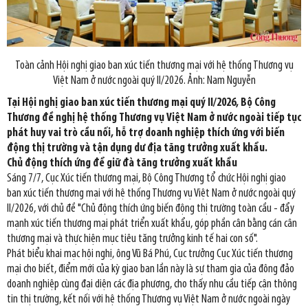
Toàn cảnh Hội nghị giao ban xúc tiến thương mại với hệ thống Thương vụ
Việt Nam ở nước ngoài quý II/2026. Ảnh: Nam Nguyễn
Tại Hội nghị giao ban xúc tiến thương mại quý II/2026, Bộ Công
Thương đề nghị hệ thống Thương vụ Việt Nam ở nước ngoài tiếp tục
phát huy vai trò cầu nối, hỗ trợ doanh nghiệp thích ứng với biến
động thị trường và tận dụng dư địa tăng trưởng xuất khẩu.
Chủ động thích ứng để giữ đà tăng trưởng xuất khẩu
Sáng 7/7, Cục Xúc tiến thương mại, Bộ Công Thương tổ chức Hội nghị giao
ban xúc tiến thương mại với hệ thống Thương vụ Việt Nam ở nước ngoài quý
II/2026, với chủ đề "Chủ động thích ứng biến động thị trường toàn cầu - đẩy
mạnh xúc tiến thương mại phát triển xuất khẩu, góp phần cân bằng cán cân
thương mại và thực hiện mục tiêu tăng trưởng kinh tế hai con số".
Phát biểu khai mạc hội nghị, ông Vũ Bá Phú, Cục trưởng Cục Xúc tiến thương
mại cho biết, điểm mới của kỳ giao ban lần này là sự tham gia của đông đảo
doanh nghiệp cùng đại diện các địa phương, cho thấy nhu cầu tiếp cận thông
tin thị trường, kết nối với hệ thống Thương vụ Việt Nam ở nước ngoài ngày