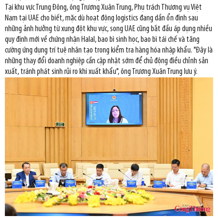
Tại khu vực Trung Đông, ông Trương Xuân Trung, Phụ trách Thương vụ Việt
Nam tại UAE cho biết, mặc dù hoạt động logistics đang dần ổn định sau
những ảnh hưởng từ xung đột khu vực, song UAE cũng bắt đầu áp dụng nhiều
quy định mới về chứng nhận Halal, bao bì sinh học, bao bì tái chế và tăng
cường ứng dụng trí tuệ nhân tạo trong kiểm tra hàng hóa nhập khẩu. "Đây là
những thay đổi doanh nghiệp cần cập nhật sớm để chủ động điều chỉnh sản
xuất, tránh phát sinh rủi ro khi xuất khẩu", ông Trương Xuân Trung lưu ý.