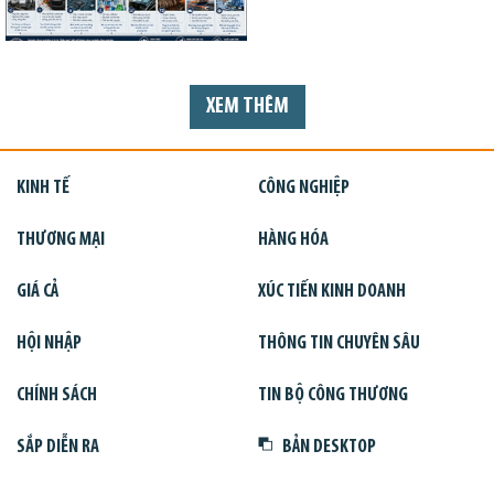
XEM THÊM
KINH TẾ
CÔNG NGHIỆP
THƯƠNG MẠI
HÀNG HÓA
GIÁ CẢ
XÚC TIẾN KINH DOANH
HỘI NHẬP
THÔNG TIN CHUYÊN SÂU
CHÍNH SÁCH
TIN BỘ CÔNG THƯƠNG
SẮP DIỄN RA
BẢN DESKTOP