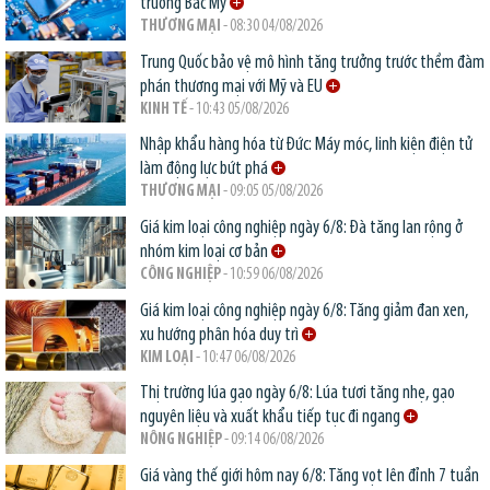
trường Bắc Mỹ
THƯƠNG MẠI
- 08:30 04/08/2026
Trung Quốc bảo vệ mô hình tăng trưởng trước thềm đàm
phán thương mại với Mỹ và EU
KINH TẾ
- 10:43 05/08/2026
Nhập khẩu hàng hóa từ Đức: Máy móc, linh kiện điện tử
làm động lực bứt phá
THƯƠNG MẠI
- 09:05 05/08/2026
Giá kim loại công nghiệp ngày 6/8: Đà tăng lan rộng ở
nhóm kim loại cơ bản
CÔNG NGHIỆP
- 10:59 06/08/2026
Giá kim loại công nghiệp ngày 6/8: Tăng giảm đan xen,
xu hướng phân hóa duy trì
KIM LOẠI
- 10:47 06/08/2026
Thị trường lúa gạo ngày 6/8: Lúa tươi tăng nhẹ, gạo
nguyên liệu và xuất khẩu tiếp tục đi ngang
NÔNG NGHIỆP
- 09:14 06/08/2026
Giá vàng thế giới hôm nay 6/8: Tăng vọt lên đỉnh 7 tuần