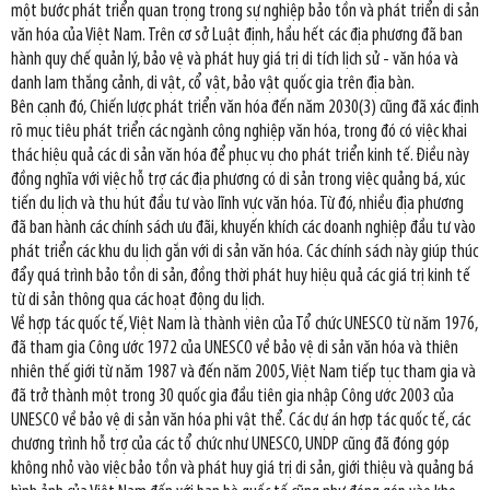
một bước phát triển quan trọng trong sự nghiệp bảo tồn và phát triển di sản
văn hóa của Việt Nam. Trên cơ sở Luật định, hầu hết các địa phương đã ban
hành quy chế quản lý, bảo vệ và phát huy giá trị di tích lịch sử - văn hóa và
danh lam thắng cảnh, di vật, cổ vật, bảo vật quốc gia trên địa bàn.
Bên cạnh đó, Chiến lược phát triển văn hóa đến năm 2030(3) cũng đã xác định
rõ mục tiêu phát triển các ngành công nghiệp văn hóa, trong đó có việc khai
thác hiệu quả các di sản văn hóa để phục vụ cho phát triển kinh tế. Điều này
đồng nghĩa với việc hỗ trợ các địa phương có di sản trong việc quảng bá, xúc
tiến du lịch và thu hút đầu tư vào lĩnh vực văn hóa. Từ đó, nhiều địa phương
đã ban hành các chính sách ưu đãi, khuyến khích các doanh nghiệp đầu tư vào
phát triển các khu du lịch gắn với di sản văn hóa. Các chính sách này giúp thúc
đẩy quá trình bảo tồn di sản, đồng thời phát huy hiệu quả các giá trị kinh tế
từ di sản thông qua các hoạt động du lịch.
Về hợp tác quốc tế, Việt Nam là thành viên của Tổ chức UNESCO từ năm 1976,
đã tham gia Công ước 1972 của UNESCO về bảo vệ di sản văn hóa và thiên
nhiên thế giới từ năm 1987 và đến năm 2005, Việt Nam tiếp tục tham gia và
đã trở thành một trong 30 quốc gia đầu tiên gia nhập Công ước 2003 của
UNESCO về bảo vệ di sản văn hóa phi vật thể. Các dự án hợp tác quốc tế, các
chương trình hỗ trợ của các tổ chức như UNESCO, UNDP cũng đã đóng góp
không nhỏ vào việc bảo tồn và phát huy giá trị di sản, giới thiệu và quảng bá