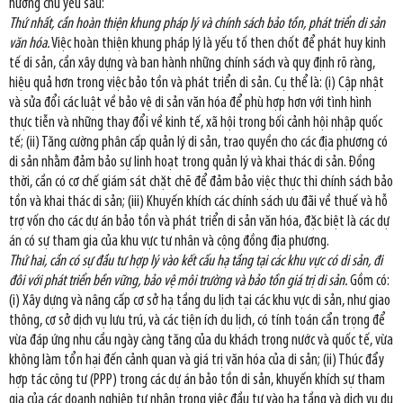
hướng chủ yếu sau:
Thứ nhất, cần hoàn thiện khung pháp lý và chính sách bảo tồn, phát triển di sản
văn hóa.
Việc hoàn thiện khung pháp lý là yếu tố then chốt để phát huy kinh
tế di sản, cần xây dựng và ban hành những chính sách và quy định rõ ràng,
hiệu quả hơn trong việc bảo tồn và phát triển di sản. Cụ thể là: (i) Cập nhật
và sửa đổi các luật về bảo vệ di sản văn hóa để phù hợp hơn với tình hình
thực tiễn và những thay đổi về kinh tế, xã hội trong bối cảnh hội nhập quốc
tế; (ii) Tăng cường phân cấp quản lý di sản, trao quyền cho các địa phương có
di sản nhằm đảm bảo sự linh hoạt trong quản lý và khai thác di sản. Đồng
thời, cần có cơ chế giám sát chặt chẽ để đảm bảo việc thực thi chính sách bảo
tồn và khai thác di sản; (iii) Khuyến khích các chính sách ưu đãi về thuế và hỗ
trợ vốn cho các dự án bảo tồn và phát triển di sản văn hóa, đặc biệt là các dự
án có sự tham gia của khu vực tư nhân và cộng đồng địa phương.
Thứ hai, cần có sự đầu tư hợp lý vào kết cấu hạ tầng tại các khu vực có di sản, đi
đôi với phát triển bền vững, bảo vệ môi trường và bảo tồn giá trị di sản.
Gồm có:
(i) Xây dựng và nâng cấp cơ sở hạ tầng du lịch tại các khu vực di sản, như giao
thông, cơ sở dịch vụ lưu trú, và các tiện ích du lịch, có tính toán cẩn trọng để
vừa đáp ứng nhu cầu ngày càng tăng của du khách trong nước và quốc tế, vừa
không làm tổn hại đến cảnh quan và giá trị văn hóa của di sản; (ii) Thúc đẩy
hợp tác công tư (PPP) trong các dự án bảo tồn di sản, khuyến khích sự tham
gia của các doanh nghiệp tư nhân trong việc đầu tư vào hạ tầng và dịch vụ du