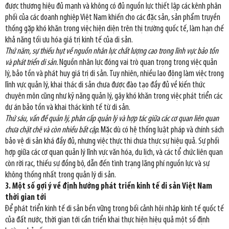
được thương hiệu đủ mạnh và không có đủ nguồn lực thiết lập các kênh phân
phối của các doanh nghiệp Việt Nam khiến cho các đặc sản, sản phẩm truyền
thống gặp khó khăn trong việc hiện diện trên thị trường quốc tế, làm hạn chế
khả năng tối ưu hóa giá trị kinh tế của di sản.
Thứ năm, sự thiếu hụt về nguồn nhân lực chất lượng cao trong lĩnh vực bảo tồn
và phát triển di sản.
Nguồn nhân lực đóng vai trò quan trọng trong việc quản
lý, bảo tồn và phát huy giá trị di sản. Tuy nhiên, nhiều lao động làm việc trong
lĩnh vực quản lý, khai thác di sản chưa được đào tạo đầy đủ về kiến thức
chuyên môn cũng như kỹ năng quản lý, gây khó khăn trong việc phát triển các
dự án bảo tồn và khai thác kinh tế từ di sản.
Thứ sáu, vấn đề quản lý, phân cấp quản lý và hợp tác giữa các cơ quan liên quan
chưa chặt chẽ và còn nhiều bất cập.
Mặc dù có hệ thống luật pháp và chính sách
bảo vệ di sản khá đầy đủ, nhưng việc thực thi chưa thực sự hiệu quả. Sự phối
hợp giữa các cơ quan quản lý lĩnh vực văn hóa, du lịch, và các tổ chức liên quan
còn rời rạc, thiếu sự đồng bộ, dẫn đến tình trạng lãng phí nguồn lực và sự
không thống nhất trong quản lý di sản.
3. Một số gợi ý về định hướng phát triển kinh tế di sản Việt Nam
thời gian tới
Để phát triển kinh tế di sản bền vững trong bối cảnh hội nhập kinh tế quốc tế
của đất nước, thời gian tới cần triển khai thực hiện hiệu quả một số định