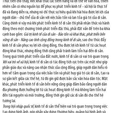
Thực tiễn cho thấy, việc khai thác các tiềm năng và lợi thế về văn hóa, thiên
nhiên sẵn có như nguồn lực để phục vụ phát triển kinh tế - xã hội là thực tế
đã và đang diễn ra, nhưng nó chỉ thực sự hiệu quả khi hài hòa được lợi ích của
người dân - chủ thể của di sản với việc bảo tồn và lan tỏa giá trị của di sản.
Cũng chính vì vậy mà khi phát triển kinh tế di sản thì phải nhận thức và hành
động theo một chương trình phát triển đặc thù, phải đặt vấn đề trên ba khía
cạnh bao gồm:
Giá trị kinh tế của di sản - Bảo tồn và khai thác, phát triển bền
vững di sản - Nâng cao tính cộng đồng trong kinh tế di sản
, sao cho thúc đẩy
kinh tế di sản phục vụ lợi ích cộng đồng, thu được lợi ích kinh tế từ các hoạt
động khai thác, nhưng đồng thời cũng phải tránh làm tổn hại đến di sản.
Trong quá trình phát triển của đất nước, kinh tế di sản có vai trò quan trọng.
Với vai trò về xã hội
, kinh tế di sản có tác động tích cực trên các mặt như góp
phần giáo dục và nâng cao nhận thức của cộng đồng, giúp người dân hiểu rõ
hơn về tầm quan trọng của việc bảo tồn và phát huy giá trị các di sản, tạo ra
sự gắn kết giữa các thế hệ, từ đó gìn giữ được bản sắc văn hóa dân tộc. Mặt
khác, phát triển kinh tế di sản bền vững cũng giúp đảm bảo rằng người dân
địa phương được hưởng lợi từ các hoạt động kinh tế mà không làm tổn hại
đến tài nguyên và môi trường, đồng thời gìn giữ các di sản đó cho thế hệ
tương lai.
Trong hội nhập quốc tế
, kinh tế di sản thể hiện vai trò quan trọng trong việc
tạo dựng hình ảnh, góp phần xây dựng thương hiệu, quảng bá hình ảnh và