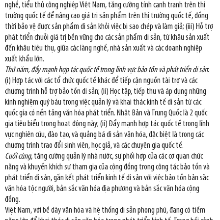
nghề, tiểu thủ công nghiệp Việt Nam, tăng cường tính cạnh tranh trên thị
trường quốc tế để nâng cao giá trị sản phẩm trên thị trường quốc tế, đồng
thời bảo vệ được sản phẩm di sản khỏi việc bị sao chép và làm giả; (iii) Hỗ trợ
phát triển chuỗi giá trị bền vững cho các sản phẩm di sản, từ khâu sản xuất
đến khâu tiêu thụ, giữa các làng nghề, nhà sản xuất và các doanh nghiệp
xuất khẩu lớn.
Thứ năm, đẩy mạnh hợp tác quốc tế trong lĩnh vực bảo tồn và phát triển di sản
:
(i) Hợp tác với các tổ chức quốc tế khác để tiếp cận nguồn tài trợ và các
chương trình hỗ trợ bảo tồn di sản; (ii) Học tập, tiếp thu và áp dụng những
kinh nghiệm quý báu trong việc quản lý và khai thác kinh tế di sản từ các
quốc gia có nền tảng văn hóa phát triển. Nhật Bản và Trung Quốc là 2 quốc
gia tiêu biểu trong hoạt động này; (ii) Đẩy mạnh hợp tác quốc tế trong lĩnh
vực nghiên cứu, đào tạo, và quảng bá di sản văn hóa, đặc biệt là trong các
chương trình trao đổi sinh viên, học giả, và các chuyên gia quốc tế.
Cuối cùng
, tăng cường quản lý nhà nước, sự phối hợp của các cơ quan chức
năng và khuyến khích sự tham gia của cộng đồng trong công tác bảo tồn và
phát triển di sản, gắn kết phát triển kinh tế di sản với việc bảo tồn bản sắc
văn hóa tộc người, bản sắc văn hóa địa phương và bản sắc văn hóa cộng
đồng.
Việt Nam, với bề dày văn hóa và hệ thống di sản phong phú, đang có tiềm