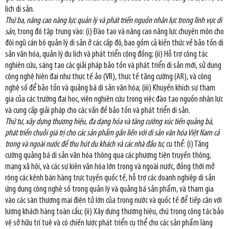
lịch di sản.
Thứ ba, nâng cao năng lực quản lý và phát triển nguồn nhân lực trong lĩnh vực di
sản
, trong đó tập trung vào: (i) Đào tạo và nâng cao năng lực chuyên môn cho
đội ngũ cán bộ quản lý di sản ở các cấp độ, bao gồm cả kiến thức về bảo tồn di
sản văn hóa, quản lý du lịch và phát triển cộng đồng; (ii) Hỗ trợ công tác
nghiên cứu, sáng tạo các giải pháp bảo tồn và phát triển di sản mới, sử dụng
công nghệ hiện đại như thực tế ảo (VR), thực tế tăng cường (AR), và công
nghệ số để bảo tồn và quảng bá di sản văn hóa; (iii) Khuyến khích sự tham
gia của các trường đại học, viện nghiên cứu trong việc đào tạo nguồn nhân lực
và cung cấp giải pháp cho các vấn đề bảo tồn và phát triển di sản.
Thứ tư, xây dựng thương hiệu, đa dạng hóa và tăng cường xúc tiến quảng bá,
phát triển chuỗi giá trị cho các sản phẩm gắn liền với di sản văn hóa Việt Nam cả
trong và ngoài nước để thu hút du khách và các nhà đầu tư
, cụ thể: (i) Tăng
cường quảng bá di sản văn hóa thông qua các phương tiện truyền thông,
mạng xã hội, và các sự kiện văn hóa lớn trong và ngoài nước, đồng thời mở
rộng các kênh bán hàng trực tuyến quốc tế, hỗ trợ các doanh nghiệp di sản
ứng dụng công nghệ số trong quản lý và quảng bá sản phẩm, và tham gia
vào các sàn thương mại điện tử lớn của trong nước và quốc tế để tiếp cận với
lượng khách hàng toàn cầu; (ii) Xây dựng thương hiệu, chú trọng công tác bảo
vệ sở hữu trí tuệ và có chiến lược phát triển cụ thể cho các sản phẩm làng