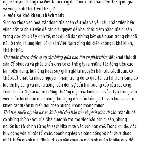
nghề truyền thống của Việt Nam cũng đã được xuất khẩu đến 163 quốc gia
và vùng lãnh thổ trên thế giới.
2. Một số khó khăn, thách thức
Sự giao thoa văn hóa, tác động của toàn cầu hóa và yêu cầu phát triển bền
vững đặt ra nhiều vấn đề cần giải quyết để khai thác tiềm năng của di sản
trong việc thúc đẩy kinh tế, mặc dù đã đạt những kết quả quan trọng như đã
nêu ở trên, nhưng kinh tế di sản Việt Nam cũng đối diện không ít khó khăn,
thách thức.
Thứ nhất, thách thức về sự cân bằng giữa bảo tồn và phát triển
, việc khai thác di
sản để phục vụ và phát triển kinh tế có thể gây ra những tác động tiêu cực,
làm biến dạng, hư hỏng hoặc suy giảm giá trị nguyên bản của các di sản, có
thể xuất phát từ nhiều nguyên nhân, trong đó có quá tải du lịch, làm tăng áp
lực lên hạ tầng và môi trường, dẫn đến sự tổn hại, xuống cấp của các công
trình di sản. Ngoài ra, xu hướng thương mại hóa kinh tế di sản, tập trung vào
việc kiếm lợi nhuận mà không chú trọng đến bảo tồn giá trị văn hóa sâu sắc,
khiến các di sản bị biến đổi theo hướng không mong muốn.
Thứ hai, thiếu nguồn lực và kinh phí cho bảo tồn và phát triển di sản,
mặc dù đã
có những chính sách của Nhà nước hỗ trợ cho việc bảo tồn di sản, nhưng
nguồn lực tài chính từ ngân sách Nhà nước vẫn còn hạn chế. Trong khi đó, việc
huy động vốn từ các tổ chức, doanh nghiệp và cộng đồng xã hội chưa được
phát triển mạnh mẽ. Nhiều di sản vẫn chưa có mô hình quản lý hiệu quả để