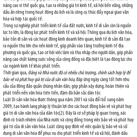
nâng cao vị thế quốc gia, tạo ra những giá trị kinh tế, xã hội bền vững, những
dấu ấn riêng trong hoạt động du lịch và là công cụ thúc đẩy ngoại giao văn
hóa và hợp tác quốc tế.
Trong sự nghiệp phát triển kinh tế của đất nước, kinh tế di sản còn là nguồn
lực to lớn, là động lực phát triển kinh tế và xã hội. Thông qua du lịch văn hóa,
bảo tồn di sản và các hoạt động kinh doanh liên quan, kinh tế di sản đã tạo
ra nguồn thu lớn cho nền kinh tế, góp phần vào tăng trưởng kinh tế địa
phương và quốc gia, tạo cơ hội việc làm và thu nhập cho người dân, góp phần
nâng cao chất lượng cuộc sống của cộng đồng và đặc biệt là tạo động lực cho
các ngành kinh tế khác phát triển.
Thời gian qua,
Đảng và Nhà nước đã có nhiều chủ trương, chính sách hợp lý để
bảo vệ và phát huy giá trị của di sản văn hóa
, đáp ứng ngày càng tốt hơn nhu
cầu của đông đảo quần chúng nhân dân, góp phần xây dựng, hoàn thiện và
phát triển nền văn hóa tiên tiến, đậm đà bản sắc dân tộc.
Luật Di sản văn hóa được thông qua năm 2001 và sửa đổi bổ sung năm
2009, tạo hành lang pháp lý thuận lợi cho các hoạt động bảo vệ và phát huy
giá trị di sản văn hóa của dân tộc(2). Đây là cơ sở pháp lý quan trọng, xác
định rõ trách nhiệm của Nhà nước và cộng đồng trong việc bảo vệ và phát huy
giá trị của di sản văn hóa. Luật cũng quy định về việc quản lý, bảo vệ và sử
dụng di sản văn hóa để phục vụ cho phát triển kinh tế và xã hội, đánh dấu