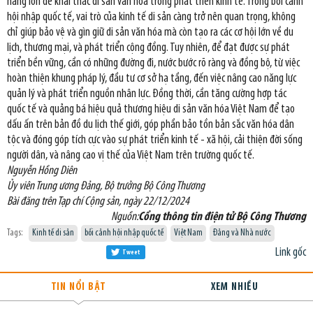
năng lớn để khai thác di sản văn hóa trong phát triển kinh tế. Trong bối cảnh
hội nhập quốc tế, vai trò của kinh tế di sản càng trở nên quan trọng, không
chỉ giúp bảo vệ và gìn giữ di sản văn hóa mà còn tạo ra các cơ hội lớn về du
lịch, thương mại, và phát triển cộng đồng. Tuy nhiên, để đạt được sự phát
triển bền vững, cần có những đường đi, nước bước rõ ràng và đồng bộ, từ việc
hoàn thiện khung pháp lý, đầu tư cơ sở hạ tầng, đến việc nâng cao năng lực
quản lý và phát triển nguồn nhân lực. Đồng thời, cần tăng cường hợp tác
quốc tế và quảng bá hiệu quả thương hiệu di sản văn hóa Việt Nam để tạo
dấu ấn trên bản đồ du lịch thế giới, góp phần bảo tồn bản sắc văn hóa dân
tộc và đóng góp tích cực vào sự phát triển kinh tế - xã hội, cải thiện đời sống
người dân, và nâng cao vị thế của Việt Nam trên trường quốc tế.
Nguyễn Hồng Diên
Ủy viên Trung ương Đảng, Bộ trưởng Bộ Công Thương
Bài đăng trên Tạp chí Cộng sản, ngày 22/12/2024
Nguồn:
Cổng thông tin điện tử Bộ Công Thương
Tags:
Kinh tế di sản
bối cảnh hội nhập quốc tế
Việt Nam
Đảng và Nhà nước
Link gốc
Tweet
TIN NỔI BẬT
XEM NHIỀU