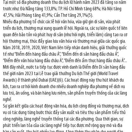
Tại một số địa phương doanh thu du lịch lữ hành năm 2023 đã tăng so năm
trước như: Đà Nẵng tăng 133,8%; TP. Hồ Chí Minh tăng 68%; Hà Nội tăng
47,5%; Hải Phòng tăng 41,9%; Cần Thơ tăng 29,1%(5).
Nhiều địa phương tổ chức các lễ hội văn hóa, vừa giữ gìn di sản, vừa phát
triển du lịch, thương mại xung quanh lễ hội. Ngoài ra, các sự kiện quốc tế liên
quan đến bảo tồn và phát huy di sản (như hội nghị, triển lãm) cũng tạo ra cơ
hội thương mại, thúc đẩy giao lưu văn hóa và thương mại giữa các quốc gia.
Năm 2018, 2019, 2020, Việt Nam liên tiếp nhận danh hiệu, giải thưởng quốc
tế như “Điểm đến hàng đầu châu Á”, “Điểm đến di sản hàng đầu châu Á”,
“Điểm đến văn hóa hàng đầu châu Á”, “Điểm đến ẩm thực hàng đầu châu Á”...
Mới đây nhất, nước ta tiếp tục được vinh danh là Điểm đến Di sản hàng đầu
thế giới năm 2023 tại Lễ trao giải thưởng Du lịch Thế giới (World Travel
Awards) ở thành phố Dubai (UAE)(6). Các hoạt động này thu hút khách du
lịch, tạo ra cơ hội kinh doanh cho nhiều doanh nghiệp địa phương về dịch vụ
lưu trú, ăn uống, và bán hàng lưu niệm, sản phẩm truyền thống của các làng
nghề.
Sự gắn kết giữa các hoạt động văn hóa, du lịch cộng đồng và thương mại, dịch
vụ có tác dụng từng bước thúc đẩy sản xuất và tiêu thụ sản phẩm tiểu thủ
công nghiệp, làng nghề truyền thống tại các địa phương. Qua thời gian, sự
phát triển lan tỏa của các làng nghề tiếp tục được mở rộng quy mô và địa