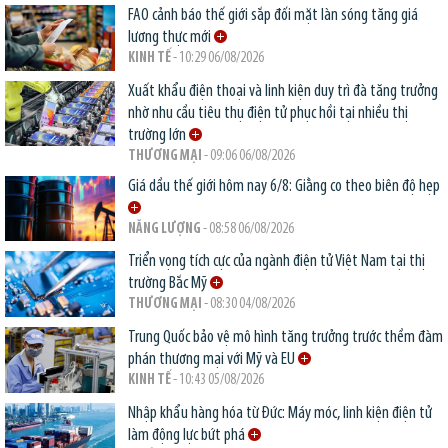
FAO cảnh báo thế giới sắp đối mặt làn sóng tăng giá
lương thực mới
KINH TẾ
- 10:29 06/08/2026
Xuất khẩu điện thoại và linh kiện duy trì đà tăng trưởng
nhờ nhu cầu tiêu thụ điện tử phục hồi tại nhiều thị
trường lớn
THƯƠNG MẠI
- 09:06 06/08/2026
Giá dầu thế giới hôm nay 6/8: Giằng co theo biên độ hẹp
NĂNG LƯỢNG
- 08:58 06/08/2026
Triển vọng tích cực của ngành điện tử Việt Nam tại thị
trường Bắc Mỹ
THƯƠNG MẠI
- 08:30 04/08/2026
Trung Quốc bảo vệ mô hình tăng trưởng trước thềm đàm
phán thương mại với Mỹ và EU
KINH TẾ
- 10:43 05/08/2026
Nhập khẩu hàng hóa từ Đức: Máy móc, linh kiện điện tử
làm động lực bứt phá