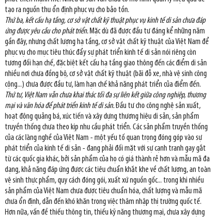
tạo ra nguồn thu ổn định phục vụ cho bảo tồn.
Thứ ba, kết cấu hạ tầng, cơ sở vật chất kỹ thuật phục vụ kinh tế di sản chưa đáp
ứng được yêu cầu cho phát triển.
Mặc dù đã được đầu tư đáng kể những năm
gần đây, nhưng chất lượng hạ tầng, cơ sở vật chất kỹ thuật của Việt Nam để
phục vụ cho mục tiêu thúc đẩy sự phát triển kinh tế di sản nói riêng còn
tương đối hạn chế, đặc biệt kết cấu hạ tầng giao thông đến các điểm di sản
nhiều nơi chưa đồng bộ, cơ sở vật chất kỹ thuật (bãi đỗ xe, nhà vệ sinh công
cộng...) chưa được đầu tư, làm hạn chế khả năng phát triển của điểm đến.
Thứ tư, Việt Nam vẫn chưa khai thác tối đa sự liên kết giữa công nghiệp, thương
mại và văn hóa để phát triển kinh tế di sản.
Đầu tư cho công nghệ sản xuất,
hoạt động quảng bá, xúc tiến và xây dựng thương hiệu di sản, sản phẩm
truyền thống chưa theo kịp nhu cầu phát triển. Các sản phẩm truyền thống
của các làng nghề của Việt Nam - một yếu tố quan trọng đóng góp vào sự
phát triển của kinh tế di sản - đang phải đối mặt với sự cạnh tranh gay gắt
từ các quốc gia khác, bởi sản phẩm của họ có giá thành rẻ hơn và mẫu mã đa
dạng, khả năng đáp ứng được các tiêu chuẩn khắt khe về chất lượng, an toàn
vệ sinh thực phẩm, quy cách đóng gói, xuất xứ nguồn gốc... trong khi nhiều
sản phẩm của Việt Nam chưa được tiêu chuẩn hóa, chất lượng và mẫu mã
chưa ổn định, dẫn đến khó khăn trong việc thâm nhập thị trường quốc tế.
Hơn nữa, vấn đề thiếu thông tin, thiếu kỹ năng thương mại, chưa xây dựng