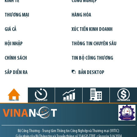
KINH TẾ
CÔNG NGHIỆP
THƯƠNG MẠI
HÀNG HÓA
GIÁ CẢ
XÚC TIẾN KINH DOANH
HỘI NHẬP
THÔNG TIN CHUYÊN SÂU
CHÍNH SÁCH
TIN BỘ CÔNG THƯƠNG
SẮP DIỄN RA
BẢN DESKTOP
TRANG CHỦ
TIN GIỜ CHÓT
THỊ TRƯỜNG
DỰ ÁN
CHỨNG KHOÁN
Bộ Công Thương - Trung tâm Thông tin Công Nghiệp và Thương mại (VITIC)
Giấy phép của Bộ Thông tin và Truyền thông số 114/GP-TTĐT, cấp ngày 3/6/2024