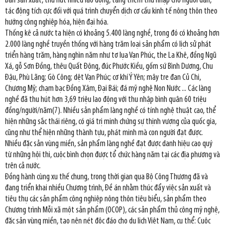
bàn sản xuất, thu hút nhiều lao động, tăng thêm thu nhập cho người dân,
tác động tích cực đối với quá trình chuyển dịch cơ cấu kinh tế nông thôn theo
hướng công nghiệp hóa, hiện đại hóa.
Thống kê cả nước ta hiện có khoảng 5.400 làng nghề, trong đó có khoảng hơn
2.000 làng nghề truyền thống với hàng trăm loại sản phẩm có lịch sử phát
triển hàng trăm, hàng nghìn năm như tơ lụa Vạn Phúc, the La Khê, đồng Ngũ
Xá, gỗ Sơn Đồng, thêu Quất Động, đúc Phước Kiều, gốm sứ Bình Dương, Chu
Ðậu, Phù Lãng; Gò Công; dệt Vạn Phúc; cơ khí Ý Yên; mây tre đan Củ Chi,
Chương Mỹ; chạm bạc Ðồng Xâm, Ðại Bái; đá mỹ nghệ Non Nước ... Các làng
nghề đã thu hút hơn 3,69 triệu lao động với thu nhập bình quân 60 triệu
đồng/người/năm(7). Nhiều sản phẩm làng nghề có tính nghệ thuật cao, thể
hiện những sắc thái riêng, có giá trị minh chứng sự thịnh vượng của quốc gia,
cũng như thể hiện những thành tựu, phát minh mà con người đạt được.
Nhiều đặc sản vùng miền, sản phẩm làng nghề đạt được danh hiệu cao quý
từ những hội thi, cuộc bình chọn được tổ chức hàng năm tại các địa phương và
trên cả nước.
Đồng hành cùng xu thế chung, trong thời gian qua Bộ Công Thương đã và
đang triển khai nhiều Chương trình, Đề án nhằm thúc đẩy việc sản xuất và
tiêu thụ các sản phẩm công nghiệp nông thôn tiêu biểu, sản phẩm theo
Chương trình Mỗi xã một sản phẩm (OCOP), các sản phẩm thủ công mỹ nghệ,
đặc sản vùng miền, tạo nên nét độc đáo cho du lịch Việt Nam, cụ thể: Cuộc