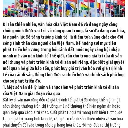
Di sản thiên nhiên, văn hóa của Việt Nam đã và đang ngày càng
chứng minh được vai trò vô cùng quan trọng, là sự đa dạng văn hóa,
là nguồn lực để tăng trưởng kinh tế, là điểm tựa vững chắc cho đời
sống tinh thần của người dân Việt Nam. Để hướng tới mục tiêu
phát triển bền vững trong bối cảnh đất nước ngày càng hội nhập
mạnh mẽ vào nền kinh tế thế giới, cần chú trọng giá trị của di sản
nói chung và phát triển kinh tế di sản nói riêng, đặc biệt giải quyết
mối quan hệ giữa bảo tồn, phát huy giá trị văn hóa với giá trị kinh
tế của các di sản, đồng thời đưa ra chiến lược và chính sách phù hợp
cho sự phát triển đó.
1. Một số vấn đề lý luận và thực tiễn về phát triển kinh tế di sản
của Việt Nam giai đoạn vừa qua
Bất kỳ di sản nào cũng đều có giá trị kinh tế, giá trị đó không thể hiện một
cách thông thường trên thị trường, mà nó thường thể hiện ngầm ẩn hoặc
gián tiếp qua các giá trị khác. Xuất phát từ giá trị mang tính biểu tượng, để
tạo ra giá trị mang tính kinh tế, các giá trị của di sản thiên nhiên và văn hóa
phải chuyển đổi vào trong các loại hàng hóa khác, rồi mới đưa ra thị trường.