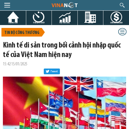
TRANG CHỦ
TIN GIỜ CHÓT
THỊ TRƯỜNG
DỰ ÁN
CHỨNG KHOÁN
TIN BỘ CÔNG THƯƠNG
Kinh tế di sản trong bối cảnh hội nhập quốc
tế của Việt Nam hiện nay
15:42 15/01/2025
Tweet