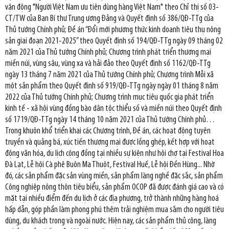
vận động "Người Việt Nam ưu tiên dùng hàng Việt Nam" theo Chỉ thị số 03-
CT/TW của Ban Bí thư Trung ương Đảng và Quyết định số 386/QĐ-TTg của
Thủ tướng Chính phủ; Đề án “Đổi mới phương thức kinh doanh tiêu thụ nông
sản giai đoạn 2021-2025” theo Quyết định số 194/QĐ-TTg ngày 09 tháng 02
năm 2021 của Thủ tướng Chính phủ; Chương trình phát triển thương mại
miền núi, vùng sâu, vùng xa và hải đảo theo Quyết định số 1162/QĐ-TTg
ngày 13 tháng 7 năm 2021 của Thủ tướng Chính phủ; Chương trình Mỗi xã
một sản phẩm theo Quyết định số 919/QĐ-TTg ngày ngày 01 tháng 8 năm
2022 của Thủ tướng Chính phủ; Chương trình mục tiêu quốc gia phát triển
kinh tế - xã hội vùng đồng bào dân tộc thiểu số và miền núi theo Quyết định
số 1719/QĐ-TTg ngày 14 tháng 10 năm 2021 của Thủ tướng Chính phủ…
Trong khuôn khổ triển khai các Chương trình, Đề án, các hoạt động tuyên
truyền và quảng bá, xúc tiến thương mại được lồng ghép, kết hợp với hoạt
động văn hóa, du lịch cộng đồng tại nhiều sự kiện như hội chợ tại Festival Hoa
Đà Lạt, Lễ hội Cà phê Buôn Ma Thuột, Festival Huế, Lễ hội Đền Hùng... Nhờ
đó, các sản phẩm đặc sản vùng miền, sản phẩm làng nghề đặc sắc, sản phẩm
Công nghiệp nông thôn tiêu biểu, sản phẩm OCOP đã được đánh giá cao và có
mặt tại nhiều điểm đến du lịch ở các địa phương, trở thành những hàng hoá
hấp dẫn, góp phần làm phong phú thêm trải nghiệm mua sắm cho người tiêu
dùng, du khách trong và ngoài nước. Hiện nay, các sản phẩm thủ công, làng