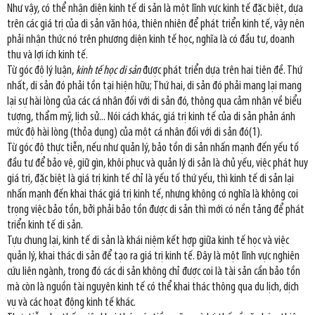
Như vậy, có thể nhận diện kinh tế di sản là một lĩnh vực kinh tế đặc biệt, dựa
trên các giá trị của di sản văn hóa, thiên nhiên để phát triển kinh tế, vậy nên
phải nhận thức nó trên phương diện kinh tế học, nghĩa là có đầu tư, doanh
thu và lợi ích kinh tế.
Từ góc độ lý luận,
kinh tế học di sản
được phát triển dựa trên hai tiên đề. Thứ
nhất, di sản đó phải tồn tại hiện hữu; Thứ hai, di sản đó phải mang lại mang
lại sự hài lòng của các cá nhân đối với di sản đó, thông qua cảm nhận về biểu
tượng, thẩm mỹ, lịch sử... Nói cách khác, giá trị kinh tế của di sản phản ánh
mức độ hài lòng (thỏa dụng) của một cá nhân đối với di sản đó(1).
Từ góc độ thực tiễn, nếu như quản lý, bảo tồn di sản nhấn mạnh đến yếu tố
đầu tư để bảo vệ, giữ gìn, khôi phục và quản lý di sản là chủ yếu, việc phát huy
giá trị, đặc biệt là giá trị kinh tế chỉ là yếu tố thứ yếu, thì kinh tế di sản lại
nhấn mạnh đến khai thác giá trị kinh tế, nhưng không có nghĩa là không coi
trọng việc bảo tồn, bởi phải bảo tồn được di sản thì mới có nền tảng để phát
triển kinh tế di sản.
Tựu chung lại, kinh tế di sản là khái niệm kết hợp giữa kinh tế học và việc
quản lý, khai thác di sản để tạo ra giá trị kinh tế. Đây là một lĩnh vực nghiên
cứu liên ngành, trong đó các di sản không chỉ được coi là tài sản cần bảo tồn
mà còn là nguồn tài nguyên kinh tế có thể khai thác thông qua du lịch, dịch
vụ và các hoạt động kinh tế khác.