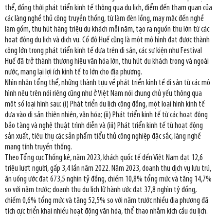
thể, đồng thời phát triển kinh tế thông qua du lịch, điểm đến tham quan của
các làng nghề thủ công truyền thống, từ làm đèn lồng, may mặc đến nghề
làm gốm, thu hút hàng triệu du khách mỗi năm, tạo ra nguồn thu lớn từ các
hoạt động du lịch và dịch vụ. Cố đô Huế cũng là một mô hình đạt được thành
công lớn trong phát triển kinh tế dựa trên di sản, các sự kiện như Festival
Huế đã trở thành thương hiệu văn hóa lớn, thu hút du khách trong và ngoài
nước, mang lại lợi ích kinh tế to lớn cho địa phương.
Nhìn nhận tổng thể, những thành tựu về phát triển kinh tế di sản từ các mô
hình nêu trên nói riêng cũng như ở Việt Nam nói chung chủ yếu thông qua
một số loại hình sau: (i) Phát triển du lịch cộng đồng, một loại hình kinh tế
dựa vào di sản thiên nhiên, văn hóa; (ii) Phát triển kinh tế từ các hoạt động
bảo tàng và nghệ thuật trình diễn và (iii) Phát triển kinh tế từ hoạt động
sản xuất, tiêu thụ các sản phẩm tiểu thủ công nghiệp đặc sắc, làng nghề
mang tính truyền thống.
Theo Tổng cục Thống kê, năm 2023, khách quốc tế đến Việt Nam đạt 12,6
triệu lượt người, gấp 3,4 lần năm 2022. Năm 2023, doanh thu dịch vụ lưu trú,
ăn uống ước đạt 673,5 nghìn tỷ đồng, chiếm 10,8% tổng mức và tăng 14,7%
so với năm trước; doanh thu du lịch lữ hành ước đạt 37,8 nghìn tỷ đồng,
chiếm 0,6% tổng mức và tăng 52,5% so với năm trước nhiều địa phương đã
tích cực triển khai nhiều hoạt động văn hóa, thể thao nhằm kích cầu du lịch.