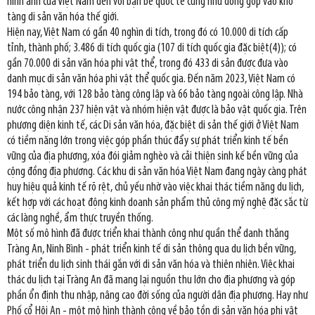
hình ảnh của Việt Nam đến với bạn bè quốc tế cũng như đóng góp vào kho
tàng di sản văn hóa thế giới.
Hiện nay, Việt Nam có gần 40 nghìn di tích, trong đó có 10.000 di tích cấp
tỉnh, thành phố; 3.486 di tích quốc gia (107 di tích quốc gia đặc biệt(4)); có
gần 70.000 di sản văn hóa phi vật thể, trong đó 433 di sản được đưa vào
danh mục di sản văn hóa phi vật thể quốc gia. Đến năm 2023, Việt Nam có
194 bảo tàng, với 128 bảo tàng công lập và 66 bảo tàng ngoài công lập. Nhà
nước công nhận 237 hiện vật và nhóm hiện vật được là bảo vật quốc gia. Trên
phương diện kinh tế, các Di sản văn hóa, đặc biệt di sản thế giới ở Việt Nam
có tiềm năng lớn trong việc góp phần thúc đẩy sự phát triển kinh tế bền
vững của địa phương, xóa đói giảm nghèo và cải thiện sinh kế bền vững của
cộng đồng địa phương. Các khu di sản văn hóa Việt Nam đang ngày càng phát
huy hiệu quả kinh tế rõ rệt, chủ yếu nhờ vào việc khai thác tiềm năng du lịch,
kết hợp với các hoạt động kinh doanh sản phẩm thủ công mỹ nghệ đặc sắc từ
các làng nghề, ẩm thực truyền thống.
Một số mô hình đã được triển khai thành công như quần thể danh thắng
Tràng An, Ninh Bình - phát triển kinh tế di sản thông qua du lịch bền vững,
phát triển du lịch sinh thái gắn với di sản văn hóa và thiên nhiên. Việc khai
thác du lịch tại Tràng An đã mang lại nguồn thu lớn cho địa phương và góp
phần ổn định thu nhập, nâng cao đời sống của người dân địa phương. Hay như
Phố cổ Hội An - một mô hình thành công về bảo tồn di sản văn hóa phi vật