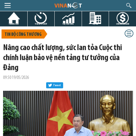
TRANG CHỦ
TIN GIỜ CHÓT
THỊ TRƯỜNG
DỰ ÁN
CHỨNG KHOÁN
TIN BỘ CÔNG THƯƠNG
Nâng cao chất lượng, sức lan tỏa Cuộc thi
chính luận bảo vệ nền tảng tư tưởng của
Đảng
09:50 19/05/2026
Tweet