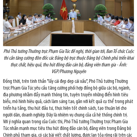
Phó Thủ tướng Thường trực Phạm Gia Túc đề nghị, thời gian tới, Ban Tổ chức Cuộc
thi cần tăng cường đôn đốc các Đảng bộ trực thuộc Đảng bộ Chính phủ triển khai
thực chất, hiệu quả, thu hút đông đảo cán bộ, đảng viên tham gia - Ảnh:
VGP/Phương Nguyên
Đồng thời, trên tinh thần "lấy cái đẹp dẹp cái xấu", Phó Thủ tướng Thường
trực Phạm Gia Túc yêu cầu tăng cường phối hợp đồng bộ giữa các bộ, ngành,
địa phương nhằm đẩy mạnh thông tin, tuyên truyền những điển hình tiêu
biểu, mô hình hiệu quả, cách làm sáng tạo, gắn với kết quả cụ thể trong phát
triển hạ tầng, thu hút đầu tư, thực hiện tốt chính sách, tạo thuận lợi cho
người dân, doanh nghiệp. Đây là nhiệm vụ chung của cả hệ thống chính trị.
Với ý nghĩa quan trọng của Cuộc thi, Phó Thủ tướng Thường trực Phạm Gia
Túc nhấn mạnh mục tiêu thu hút đông đảo cán bộ, đảng viên trong Đảng bộ
Chính phủ tham gia, có các bài viết chất lượng, được lan tỏa rộng rãi trên các