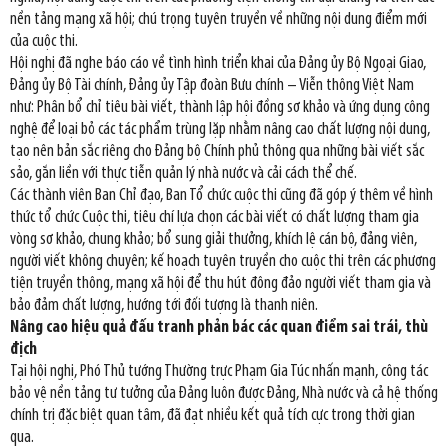
nền tảng mạng xã hội; chú trọng tuyên truyền về những nội dung điểm mới
của cuộc thi.
Hội nghị đã nghe báo cáo về tình hình triển khai của Đảng ủy Bộ Ngoại Giao,
Đảng ủy Bộ Tài chính, Đảng ủy Tập đoàn Bưu chính – Viễn thông Việt Nam
như: Phân bổ chỉ tiêu bài viết, thành lập hội đồng sơ khảo và ứng dụng công
nghệ để loại bỏ các tác phẩm trùng lặp nhằm nâng cao chất lượng nội dung,
tạo nên bản sắc riêng cho Đảng bộ Chính phủ thông qua những bài viết sắc
sảo, gắn liền với thực tiễn quản lý nhà nước và cải cách thể chế.
Các thành viên Ban Chỉ đạo, Ban Tổ chức cuộc thi cũng đã góp ý thêm về hình
thức tổ chức Cuộc thi, tiêu chí lựa chọn các bài viết có chất lượng tham gia
vòng sơ khảo, chung khảo; bổ sung giải thưởng, khích lệ cán bộ, đảng viên,
người viết không chuyên; kế hoạch tuyên truyền cho cuộc thi trên các phương
tiện truyền thông, mạng xã hội để thu hút đông đảo người viết tham gia và
bảo đảm chất lượng, hướng tới đối tượng là thanh niên.
Nâng cao hiệu quả đấu tranh phản bác các quan điểm sai trái, thù
địch
Tại hội nghị, Phó Thủ tướng Thường trực Phạm Gia Túc nhấn mạnh, công tác
bảo vệ nền tảng tư tưởng của Đảng luôn được Đảng, Nhà nước và cả hệ thống
chính trị đặc biệt quan tâm, đã đạt nhiều kết quả tích cực trong thời gian
qua.