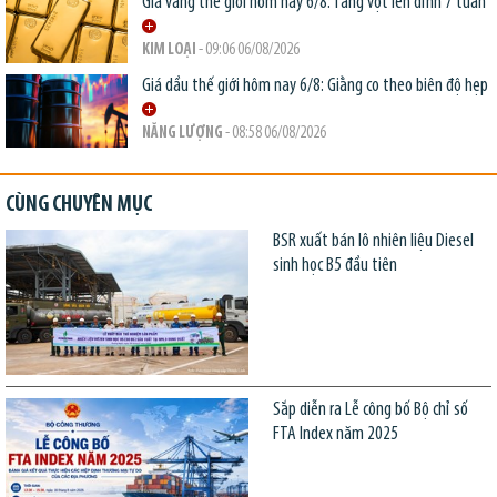
Giá vàng thế giới hôm nay 6/8: Tăng vọt lên đỉnh 7 tuần
KIM LOẠI
- 09:06 06/08/2026
Giá dầu thế giới hôm nay 6/8: Giằng co theo biên độ hẹp
NĂNG LƯỢNG
- 08:58 06/08/2026
CÙNG CHUYÊN MỤC
BSR xuất bán lô nhiên liệu Diesel
sinh học B5 đầu tiên
Sắp diễn ra Lễ công bố Bộ chỉ số
FTA Index năm 2025