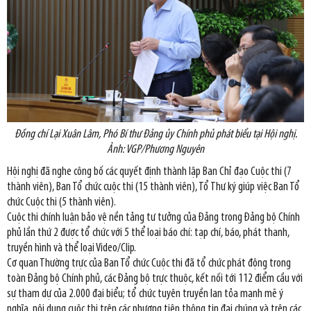
Đồng chí Lại Xuân Lâm, Phó Bí thư Đảng ủy Chính phủ phát biểu tại Hội nghị.
Ảnh: VGP/Phương Nguyên
Hội nghị đã nghe công bố các quyết định thành lập Ban Chỉ đạo Cuộc thi (7
thành viên), Ban Tổ chức cuộc thi (15 thành viên), Tổ Thư ký giúp việc Ban Tổ
chức Cuộc thi (5 thành viên).
Cuộc thi chính luận bảo vệ nền tảng tư tưởng của Đảng trong Đảng bộ Chính
phủ lần thứ 2 được tổ chức với 5 thể loại báo chí: tạp chí, báo, phát thanh,
truyền hình và thể loại Video/Clip.
Cơ quan Thường trực của Ban Tổ chức Cuộc thi đã tổ chức phát động trong
toàn Đảng bộ Chính phủ, các Đảng bộ trực thuộc, kết nối tới 112 điểm cầu với
sự tham dự của 2.000 đại biểu; tổ chức tuyên truyền lan tỏa mạnh mẽ ý
nghĩa, nội dung cuộc thi trên các phương tiện thông tin đại chúng và trên các