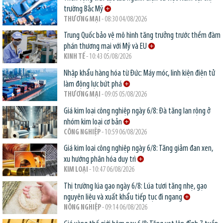
trường Bắc Mỹ
THƯƠNG MẠI
- 08:30 04/08/2026
Trung Quốc bảo vệ mô hình tăng trưởng trước thềm đàm
phán thương mại với Mỹ và EU
KINH TẾ
- 10:43 05/08/2026
Nhập khẩu hàng hóa từ Đức: Máy móc, linh kiện điện tử
làm động lực bứt phá
THƯƠNG MẠI
- 09:05 05/08/2026
Giá kim loại công nghiệp ngày 6/8: Đà tăng lan rộng ở
nhóm kim loại cơ bản
CÔNG NGHIỆP
- 10:59 06/08/2026
Giá kim loại công nghiệp ngày 6/8: Tăng giảm đan xen,
xu hướng phân hóa duy trì
KIM LOẠI
- 10:47 06/08/2026
Thị trường lúa gạo ngày 6/8: Lúa tươi tăng nhẹ, gạo
nguyên liệu và xuất khẩu tiếp tục đi ngang
NÔNG NGHIỆP
- 09:14 06/08/2026