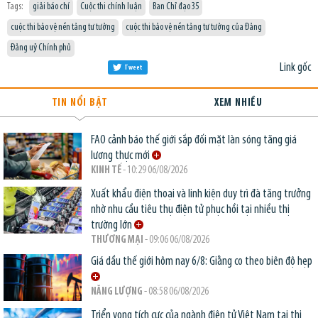
Tags:
giải báo chí
Cuộc thi chính luận
Ban Chỉ đạo 35
cuộc thi bảo vệ nền tảng tư tưởng
cuộc thi bảo vệ nền tảng tư tưởng của Đảng
Đảng uỷ Chính phủ
Link gốc
Tweet
TIN NỔI BẬT
XEM NHIỀU
FAO cảnh báo thế giới sắp đối mặt làn sóng tăng giá
lương thực mới
KINH TẾ
- 10:29 06/08/2026
Xuất khẩu điện thoại và linh kiện duy trì đà tăng trưởng
nhờ nhu cầu tiêu thụ điện tử phục hồi tại nhiều thị
trường lớn
THƯƠNG MẠI
- 09:06 06/08/2026
Giá dầu thế giới hôm nay 6/8: Giằng co theo biên độ hẹp
NĂNG LƯỢNG
- 08:58 06/08/2026
Triển vọng tích cực của ngành điện tử Việt Nam tại thị