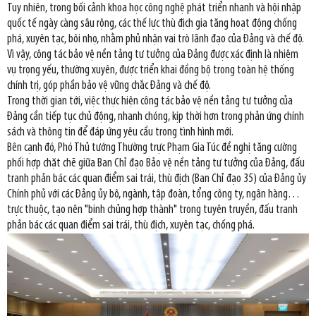
Tuy nhiên, trong bối cảnh khoa học công nghệ phát triển nhanh và hội nhập
quốc tế ngày càng sâu rộng, các thế lực thù địch gia tăng hoạt động chống
phá, xuyên tạc, bôi nhọ, nhằm phủ nhận vai trò lãnh đạo của Đảng và chế độ.
Vì vậy, công tác bảo vệ nền tảng tư tưởng của Đảng được xác định là nhiệm
vụ trọng yếu, thường xuyên, được triển khai đồng bộ trong toàn hệ thống
chính trị, góp phần bảo vệ vững chắc Đảng và chế độ.
Trong thời gian tới, việc thực hiện công tác bảo vệ nền tảng tư tưởng của
Đảng cần tiếp tục chủ động, nhanh chóng, kịp thời hơn trong phản ứng chính
sách và thông tin để đáp ứng yêu cầu trong tình hình mới.
Bên cạnh đó, Phó Thủ tướng Thường trực Phạm Gia Túc đề nghị tăng cường
phối hợp chặt chẽ giữa Ban Chỉ đạo Bảo vệ nền tảng tư tưởng của Đảng, đấu
tranh phản bác các quan điểm sai trái, thù địch (Ban Chỉ đạo 35) của Đảng ủy
Chính phủ với các Đảng ủy bộ, ngành, tập đoàn, tổng công ty, ngân hàng…
trực thuộc, tạo nên "binh chủng hợp thành" trong tuyên truyền, đấu tranh
phản bác các quan điểm sai trái, thù địch, xuyên tạc, chống phá.