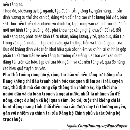
nền tảng số.
Theo đó, các Đảng ủy bộ, ngành, tập đoàn, tổng công ty, ngân hàng… cần
định hướng cụ thể cho cán bộ, đảng viên để nâng cao chất lượng bài viết, bám
sát thực tiễn triển khai nhiệm vụ chính trị, tập trung vào các lĩnh vực như đổi
mới mô hình tăng trưởng, đột phá khoa học công nghệ, chuyển đổi số, đổi
mới sáng tạo, phát triển kinh tế tư nhân, năng lượng, y tế, giáo dục, đầu tư
trong và ngoài nước… tạo chiều sâu, giá trị thực tiễn và khả năng lan tỏa.
Qua đó khẳng định việc triển khai hiệu quả các nhiệm vụ chính trị chính là góp
phần thiết thực bảo vệ nền tảng tư tưởng của Đảng. Các bài viết cần được
đăng tải trên các báo, tạp chí của bộ, ngành và các nền tảng số, qua đó nâng
cao hiệu quả tuyên truyền.
Phó Thủ tướng cũng lưu ý, công tác bảo vệ nền tảng tư tưởng của
Đảng không chỉ đấu tranh phản bác các quan điểm sai trái, xuyên
tạc, thù địch mà còn cung cấp thông tin chính xác, kịp thời cho
người dân và dư luận trong và ngoài nước, nhất là những vấn đề
nóng, được dư luận xã hội quan tâm. Do đó, cuộc thi không chỉ là
hoạt động mang tính thời điểm mà cần được duy trì thường xuyên,
gắn với nhiệm vụ chính trị của Đảng bộ Chính phủ và các Đảng bộ
trực thuộc.
Nguồn:
Congthuong.vn/NgocHuyen