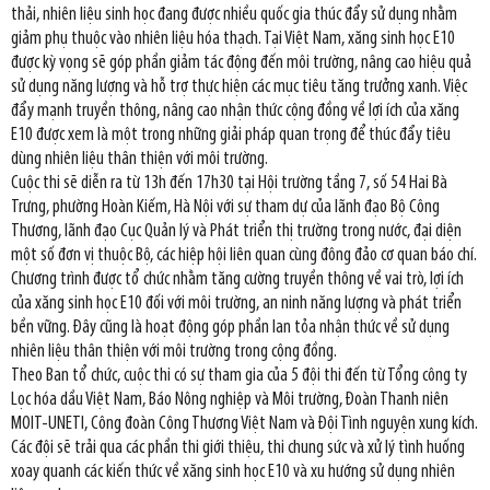
thải, nhiên liệu sinh học đang được nhiều quốc gia thúc đẩy sử dụng nhằm
giảm phụ thuộc vào nhiên liệu hóa thạch. Tại Việt Nam, xăng sinh học E10
được kỳ vọng sẽ góp phần giảm tác động đến môi trường, nâng cao hiệu quả
sử dụng năng lượng và hỗ trợ thực hiện các mục tiêu tăng trưởng xanh. Việc
đẩy mạnh truyền thông, nâng cao nhận thức cộng đồng về lợi ích của xăng
E10 được xem là một trong những giải pháp quan trọng để thúc đẩy tiêu
dùng nhiên liệu thân thiện với môi trường.
Cuộc thi sẽ diễn ra từ 13h đến 17h30 tại Hội trường tầng 7, số 54 Hai Bà
Trưng, phường Hoàn Kiếm, Hà Nội với sự tham dự của lãnh đạo Bộ Công
Thương, lãnh đạo Cục Quản lý và Phát triển thị trường trong nước, đại diện
một số đơn vị thuộc Bộ, các hiệp hội liên quan cùng đông đảo cơ quan báo chí.
Chương trình được tổ chức nhằm tăng cường truyền thông về vai trò, lợi ích
của xăng sinh học E10 đối với môi trường, an ninh năng lượng và phát triển
bền vững. Đây cũng là hoạt động góp phần lan tỏa nhận thức về sử dụng
nhiên liệu thân thiện với môi trường trong cộng đồng.
Theo Ban tổ chức, cuộc thi có sự tham gia của 5 đội thi đến từ Tổng công ty
Lọc hóa dầu Việt Nam, Báo Nông nghiệp và Môi trường, Đoàn Thanh niên
MOIT-UNETI, Công đoàn Công Thương Việt Nam và Đội Tình nguyện xung kích.
Các đội sẽ trải qua các phần thi giới thiệu, thi chung sức và xử lý tình huống
xoay quanh các kiến thức về xăng sinh học E10 và xu hướng sử dụng nhiên