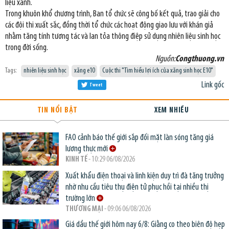
liệu xanh.
Trong khuôn khổ chương trình, Ban tổ chức sẽ công bố kết quả, trao giải cho
các đội thi xuất sắc, đồng thời tổ chức các hoạt động giao lưu với khán giả
nhằm tăng tính tương tác và lan tỏa thông điệp sử dụng nhiên liệu sinh học
trong đời sống.
Nguồn:
Congthuong.vn
Tags:
nhiên liệu sinh học
xăng e10
Cuộc thi "Tìm hiểu lợi ích của xăng sinh học E10"
Link gốc
Tweet
TIN NỔI BẬT
XEM NHIỀU
FAO cảnh báo thế giới sắp đối mặt làn sóng tăng giá
lương thực mới
KINH TẾ
- 10:29 06/08/2026
Xuất khẩu điện thoại và linh kiện duy trì đà tăng trưởng
nhờ nhu cầu tiêu thụ điện tử phục hồi tại nhiều thị
trường lớn
THƯƠNG MẠI
- 09:06 06/08/2026
Giá dầu thế giới hôm nay 6/8: Giằng co theo biên độ hẹp