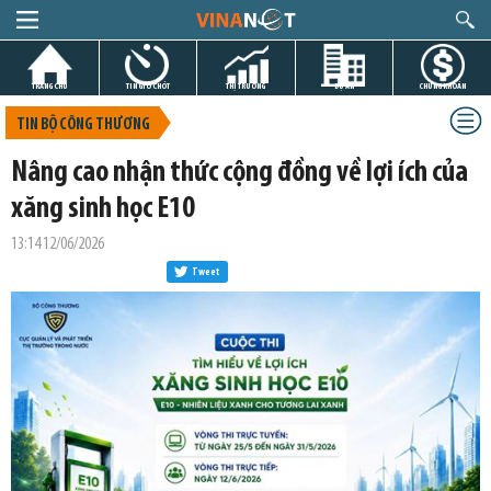
TRANG CHỦ
TIN GIỜ CHÓT
THỊ TRƯỜNG
DỰ ÁN
CHỨNG KHOÁN
TIN BỘ CÔNG THƯƠNG
Nâng cao nhận thức cộng đồng về lợi ích của
xăng sinh học E10
13:14 12/06/2026
Tweet