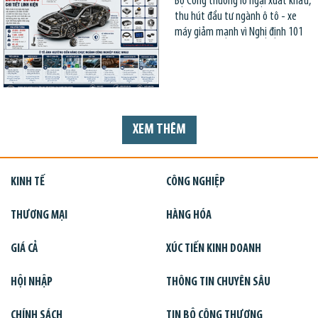
Bộ Công thương lo ngại xuất khẩu,
thu hút đầu tư ngành ô tô - xe
máy giảm mạnh vì Nghị định 101
XEM THÊM
KINH TẾ
CÔNG NGHIỆP
THƯƠNG MẠI
HÀNG HÓA
GIÁ CẢ
XÚC TIẾN KINH DOANH
HỘI NHẬP
THÔNG TIN CHUYÊN SÂU
CHÍNH SÁCH
TIN BỘ CÔNG THƯƠNG