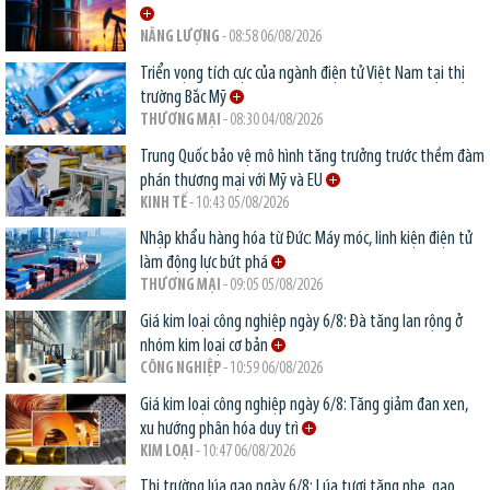
NĂNG LƯỢNG
- 08:58 06/08/2026
Triển vọng tích cực của ngành điện tử Việt Nam tại thị
trường Bắc Mỹ
THƯƠNG MẠI
- 08:30 04/08/2026
Trung Quốc bảo vệ mô hình tăng trưởng trước thềm đàm
phán thương mại với Mỹ và EU
KINH TẾ
- 10:43 05/08/2026
Nhập khẩu hàng hóa từ Đức: Máy móc, linh kiện điện tử
làm động lực bứt phá
THƯƠNG MẠI
- 09:05 05/08/2026
Giá kim loại công nghiệp ngày 6/8: Đà tăng lan rộng ở
nhóm kim loại cơ bản
CÔNG NGHIỆP
- 10:59 06/08/2026
Giá kim loại công nghiệp ngày 6/8: Tăng giảm đan xen,
xu hướng phân hóa duy trì
KIM LOẠI
- 10:47 06/08/2026
Thị trường lúa gạo ngày 6/8: Lúa tươi tăng nhẹ, gạo