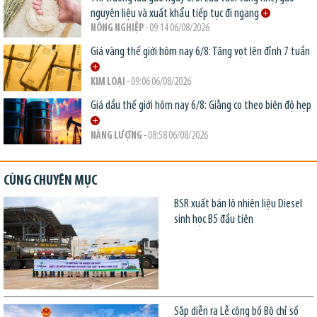
nguyên liệu và xuất khẩu tiếp tục đi ngang
NÔNG NGHIỆP
- 09:14 06/08/2026
Giá vàng thế giới hôm nay 6/8: Tăng vọt lên đỉnh 7 tuần
KIM LOẠI
- 09:06 06/08/2026
Giá dầu thế giới hôm nay 6/8: Giằng co theo biên độ hẹp
NĂNG LƯỢNG
- 08:58 06/08/2026
CÙNG CHUYÊN MỤC
BSR xuất bán lô nhiên liệu Diesel
sinh học B5 đầu tiên
Sắp diễn ra Lễ công bố Bộ chỉ số