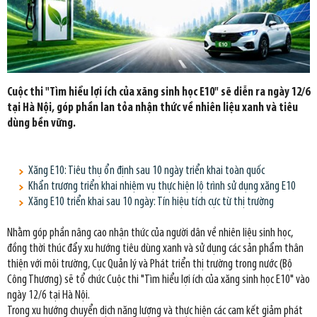
Cuộc thi "Tìm hiểu lợi ích của xăng sinh học E10" sẽ diễn ra ngày 12/6
tại Hà Nội, góp phần lan tỏa nhận thức về nhiên liệu xanh và tiêu
dùng bền vững.
Xăng E10: Tiêu thụ ổn định sau 10 ngày triển khai toàn quốc
Khẩn trương triển khai nhiệm vụ thực hiện lộ trình sử dụng xăng E10
Xăng E10 triển khai sau 10 ngày: Tín hiệu tích cực từ thị trường
Nhằm góp phần nâng cao nhận thức của người dân về nhiên liệu sinh học,
đồng thời thúc đẩy xu hướng tiêu dùng xanh và sử dụng các sản phẩm thân
thiện với môi trường, Cục Quản lý và Phát triển thị trường trong nước (Bộ
Công Thương) sẽ tổ chức Cuộc thi "Tìm hiểu lợi ích của xăng sinh học E10" vào
ngày 12/6 tại Hà Nội.
Trong xu hướng chuyển dịch năng lượng và thực hiện các cam kết giảm phát