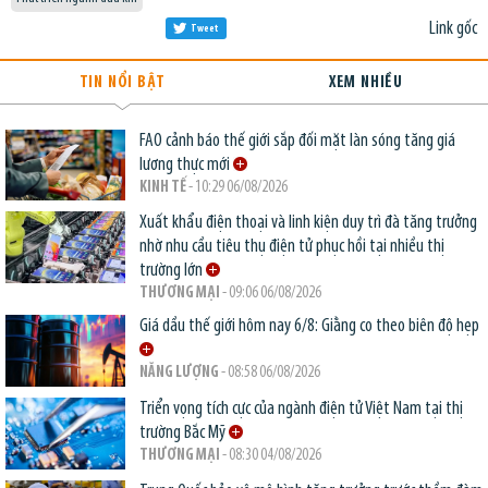
Link gốc
Tweet
TIN NỔI BẬT
XEM NHIỀU
FAO cảnh báo thế giới sắp đối mặt làn sóng tăng giá
lương thực mới
KINH TẾ
- 10:29 06/08/2026
Xuất khẩu điện thoại và linh kiện duy trì đà tăng trưởng
nhờ nhu cầu tiêu thụ điện tử phục hồi tại nhiều thị
trường lớn
THƯƠNG MẠI
- 09:06 06/08/2026
Giá dầu thế giới hôm nay 6/8: Giằng co theo biên độ hẹp
NĂNG LƯỢNG
- 08:58 06/08/2026
Triển vọng tích cực của ngành điện tử Việt Nam tại thị
trường Bắc Mỹ
THƯƠNG MẠI
- 08:30 04/08/2026