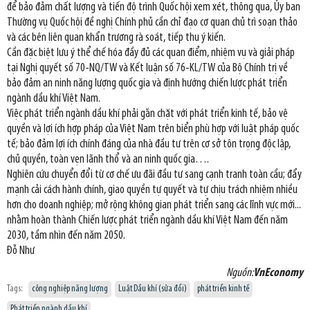
để bảo đảm chất lượng và tiến độ trình Quốc hội xem xét, thông qua, Ủy ban
Thường vụ Quốc hội đề nghị Chính phủ cần chỉ đạo cơ quan chủ trì soạn thảo
và các bên liên quan khẩn trương rà soát, tiếp thu ý kiến.
Cần đặc biệt lưu ý thể chế hóa đầy đủ các quan điểm, nhiệm vụ và giải pháp
tại Nghị quyết số 70-NQ/TW và Kết luận số 76-KL/TW của Bộ Chính trị về
bảo đảm an ninh năng lượng quốc gia và định hướng chiến lược phát triển
ngành dầu khí Việt Nam.
Việc phát triển ngành dầu khí phải gắn chặt với phát triển kinh tế, bảo vệ
quyền và lợi ích hợp pháp của Việt Nam trên biển phù hợp với luật pháp quốc
tế; bảo đảm lợi ích chính đáng của nhà đầu tư trên cơ sở tôn trọng độc lập,
chủ quyền, toàn vẹn lãnh thổ và an ninh quốc gia….
Nghiên cứu chuyển đổi từ cơ chế ưu đãi đầu tư sang cạnh tranh toàn cầu; đẩy
mạnh cải cách hành chính, giao quyền tự quyết và tự chịu trách nhiệm nhiều
hơn cho doanh nghiệp; mở rộng không gian phát triển sang các lĩnh vực mới...
nhằm hoàn thành Chiến lược phát triển ngành dầu khí Việt Nam đến năm
2030, tầm nhìn đến năm 2050.
Đỗ Như
Nguồn:
VnEconomy
Tags:
công nghiệp năng lượng
Luật Dầu khí (sửa đổi)
phát triển kinh tế
Phát triển ngành dầu khí