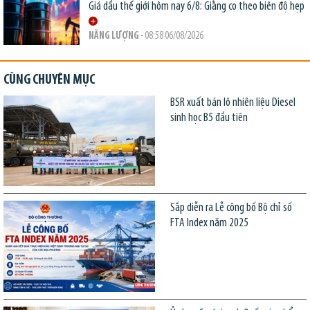
Giá dầu thế giới hôm nay 6/8: Giằng co theo biên độ hẹp
NĂNG LƯỢNG
- 08:58 06/08/2026
CÙNG CHUYÊN MỤC
BSR xuất bán lô nhiên liệu Diesel
sinh học B5 đầu tiên
Sắp diễn ra Lễ công bố Bộ chỉ số
FTA Index năm 2025