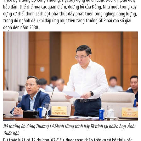
Theo Bộ trưởng Bộ Công Thương, việc xây dựng dự án Luật Dầu khí (sửa đổi)
bảo đảm thể chế hóa các quan điểm, đường lối của Đảng, Nhà nước trong xây
dựng cơ chế, chính sách đột phá thúc đẩy phát triển công nghiệp năng lượng,
trong đó ngành dầu khí đáp ứng mục tiêu tăng trưởng GDP hai con số giai
đoạn đến năm 2030.
Bộ trưởng Bộ Công Thương Lê Mạnh Hùng trình bày Tờ trình tại phiên họp. Ảnh:
Quốc hội.
Dự thảo luật có 12 chương, 62 điều, được soạn thảo trên cơ sở kế thừa các