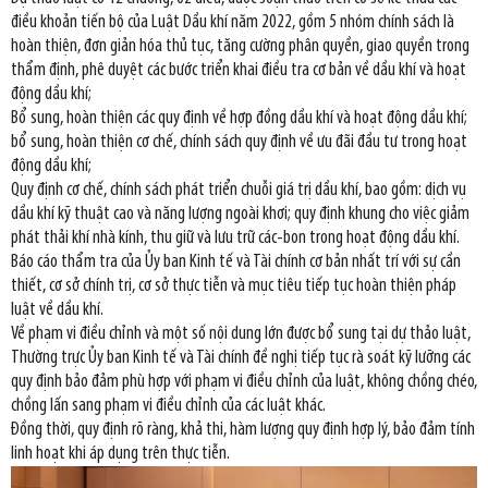
điều khoản tiến bộ của Luật Dầu khí năm 2022, gồm 5 nhóm chính sách là
hoàn thiện, đơn giản hóa thủ tục, tăng cường phân quyền, giao quyền trong
thẩm định, phê duyệt các bước triển khai điều tra cơ bản về dầu khí và hoạt
động dầu khí;
Bổ sung, hoàn thiện các quy định về hợp đồng dầu khí và hoạt động dầu khí;
bổ sung, hoàn thiện cơ chế, chính sách quy định về ưu đãi đầu tư trong hoạt
động dầu khí;
Quy định cơ chế, chính sách phát triển chuỗi giá trị dầu khí, bao gồm: dịch vụ
dầu khí kỹ thuật cao và năng lượng ngoài khơi; quy định khung cho việc giảm
phát thải khí nhà kính, thu giữ và lưu trữ các-bon trong hoạt động dầu khí.
Báo cáo thẩm tra của Ủy ban Kinh tế và Tài chính cơ bản nhất trí với sự cần
thiết, cơ sở chính trị, cơ sở thực tiễn và mục tiêu tiếp tục hoàn thiện pháp
luật về dầu khí.
Về phạm vi điều chỉnh và một số nội dung lớn được bổ sung tại dự thảo luật,
Thường trực Ủy ban Kinh tế và Tài chính đề nghị tiếp tục rà soát kỹ lưỡng các
quy định bảo đảm phù hợp với phạm vi điều chỉnh của luật, không chồng chéo,
chồng lấn sang phạm vi điều chỉnh của các luật khác.
Đồng thời, quy định rõ ràng, khả thi, hàm lượng quy định hợp lý, bảo đảm tính
linh hoạt khi áp dụng trên thực tiễn.