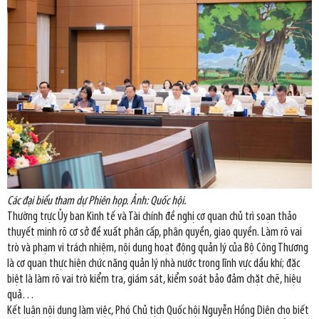
Các đại biểu tham dự Phiên họp. Ảnh: Quốc hội.
Thường trực Ủy ban Kinh tế và Tài chính đề nghị cơ quan chủ trì soạn thảo
thuyết minh rõ cơ sở đề xuất phân cấp, phân quyền, giao quyền. Làm rõ vai
trò và phạm vi trách nhiệm, nội dung hoạt động quản lý của Bộ Công Thương
là cơ quan thực hiện chức năng quản lý nhà nước trong lĩnh vực dầu khí; đặc
biệt là làm rõ vai trò kiểm tra, giám sát, kiểm soát bảo đảm chặt chẽ, hiệu
quả…
Kết luận nội dung làm việc, Phó Chủ tịch Quốc hội Nguyễn Hồng Diên cho biết