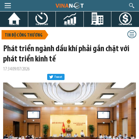
TRANG CHỦ
TIN GIỜ CHÓT
THỊ TRƯỜNG
DỰ ÁN
CHỨNG KHOÁN
TIN BỘ CÔNG THƯƠNG
Phát triển ngành dầu khí phải gắn chặt với
phát triển kinh tế
17:34 09/07/2026
Tweet