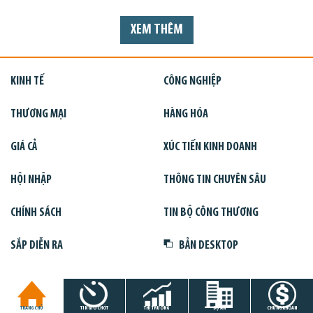
XEM THÊM
KINH TẾ
CÔNG NGHIỆP
THƯƠNG MẠI
HÀNG HÓA
GIÁ CẢ
XÚC TIẾN KINH DOANH
HỘI NHẬP
THÔNG TIN CHUYÊN SÂU
CHÍNH SÁCH
TIN BỘ CÔNG THƯƠNG
SẮP DIỄN RA
BẢN DESKTOP
TRANG CHỦ
TIN GIỜ CHÓT
THỊ TRƯỜNG
DỰ ÁN
CHỨNG KHOÁN