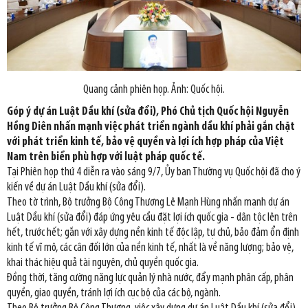
Quang cảnh phiên họp. Ảnh: Quốc hội.
Góp ý dự án Luật Dầu khí (sửa đổi), Phó Chủ tịch Quốc hội Nguyễn
Hồng Diên nhấn mạnh việc phát triển ngành dầu khí phải gắn chặt
với phát triển kinh tế, bảo vệ quyền và lợi ích hợp pháp của Việt
Nam trên biển phù hợp với luật pháp quốc tế.
Tại Phiên họp thứ 4 diễn ra vào sáng 9/7, Ủy ban Thường vụ Quốc hội đã cho ý
kiến về dự án Luật Dầu khí (sửa đổi).
Theo tờ trình, Bộ trưởng Bộ Công Thương Lê Mạnh Hùng nhấn mạnh dự án
Luật Dầu khí (sửa đổi) đáp ứng yêu cầu đặt lợi ích quốc gia - dân tộc lên trên
hết, trước hết; gắn với xây dựng nền kinh tế độc lập, tự chủ, bảo đảm ổn định
kinh tế vĩ mô, các cân đối lớn của nền kinh tế, nhất là về năng lượng; bảo vệ,
khai thác hiệu quả tài nguyên, chủ quyền quốc gia.
Đồng thời, tăng cường năng lực quản lý nhà nước, đẩy mạnh phân cấp, phân
quyền, giao quyền, tránh lợi ích cục bộ của các bộ, ngành.