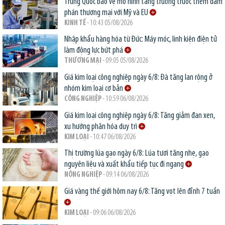
Trung Quốc bảo vệ mô hình tăng trưởng trước thềm đàm
phán thương mại với Mỹ và EU
KINH TẾ
- 10:43 05/08/2026
Nhập khẩu hàng hóa từ Đức: Máy móc, linh kiện điện tử
làm động lực bứt phá
THƯƠNG MẠI
- 09:05 05/08/2026
Giá kim loại công nghiệp ngày 6/8: Đà tăng lan rộng ở
nhóm kim loại cơ bản
CÔNG NGHIỆP
- 10:59 06/08/2026
Giá kim loại công nghiệp ngày 6/8: Tăng giảm đan xen,
xu hướng phân hóa duy trì
KIM LOẠI
- 10:47 06/08/2026
Thị trường lúa gạo ngày 6/8: Lúa tươi tăng nhẹ, gạo
nguyên liệu và xuất khẩu tiếp tục đi ngang
NÔNG NGHIỆP
- 09:14 06/08/2026
Giá vàng thế giới hôm nay 6/8: Tăng vọt lên đỉnh 7 tuần
KIM LOẠI
- 09:06 06/08/2026