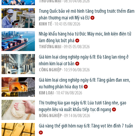
THƯƠNG MẠI
- 08:30 04/08/2026
Trung Quốc bảo vệ mô hình tăng trưởng trước thềm đàm
phán thương mại với Mỹ và EU
KINH TẾ
- 10:43 05/08/2026
Nhập khẩu hàng hóa từ Đức: Máy móc, linh kiện điện tử
làm động lực bứt phá
THƯƠNG MẠI
- 09:05 05/08/2026
Giá kim loại công nghiệp ngày 6/8: Đà tăng lan rộng ở
nhóm kim loại cơ bản
CÔNG NGHIỆP
- 10:59 06/08/2026
Giá kim loại công nghiệp ngày 6/8: Tăng giảm đan xen,
xu hướng phân hóa duy trì
KIM LOẠI
- 10:47 06/08/2026
Thị trường lúa gạo ngày 6/8: Lúa tươi tăng nhẹ, gạo
nguyên liệu và xuất khẩu tiếp tục đi ngang
NÔNG NGHIỆP
- 09:14 06/08/2026
Giá vàng thế giới hôm nay 6/8: Tăng vọt lên đỉnh 7 tuần