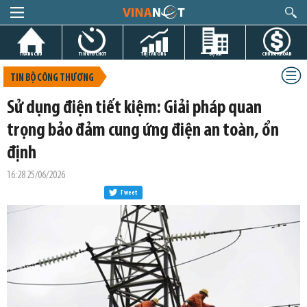
TRANG CHỦ
TIN GIỜ CHÓT
THỊ TRƯỜNG
DỰ ÁN
CHỨNG KHOÁN
TIN BỘ CÔNG THƯƠNG
Sử dụng điện tiết kiệm: Giải pháp quan
trọng bảo đảm cung ứng điện an toàn, ổn
định
16:28 25/06/2026
Tweet