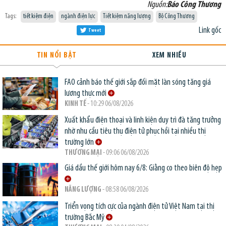
Nguồn:
Báo Công Thương
Tags:
tiết kiệm điện
ngành điện lực
Tiết kiệm năng lượng
Bộ Công Thương
Link gốc
Tweet
TIN NỔI BẬT
XEM NHIỀU
FAO cảnh báo thế giới sắp đối mặt làn sóng tăng giá
lương thực mới
KINH TẾ
- 10:29 06/08/2026
Xuất khẩu điện thoại và linh kiện duy trì đà tăng trưởng
nhờ nhu cầu tiêu thụ điện tử phục hồi tại nhiều thị
trường lớn
THƯƠNG MẠI
- 09:06 06/08/2026
Giá dầu thế giới hôm nay 6/8: Giằng co theo biên độ hẹp
NĂNG LƯỢNG
- 08:58 06/08/2026
Triển vọng tích cực của ngành điện tử Việt Nam tại thị
trường Bắc Mỹ