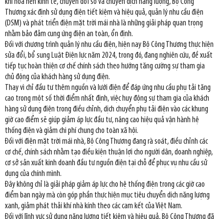
khí hóa nền kinh tế, chuyển đổi số và chuyển dịch năng lượng, Bộ Công
Thương xác định sử dụng điện tiết kiệm và hiệu quả, quản lý nhu cầu điện
(DSM) và phát triển điện mặt trời mái nhà là những giải pháp quan trọng
nhằm bảo đảm cung ứng điện an toàn, ổn định.
Đối với chương trình quản lý nhu cầu điện, hiện nay Bộ Công Thương thực hiện
sửa đổi, bổ sung Luật Điện lực năm 2024, trong đó, đang nghiên cứu, đề xuất
tiếp tục hoàn thiện cơ chế chính sách theo hướng tăng cường sự tham gia
chủ động của khách hàng sử dụng điện.
Thay vì chỉ đầu tư thêm nguồn và lưới điện để đáp ứng nhu cầu phụ tải tăng
cao trong một số thời điểm nhất định, việc huy động sự tham gia của khách
hàng sử dụng điện trong điều chỉnh, dịch chuyển phụ tải điện vào các khung
giờ cao điểm sẽ giúp giảm áp lực đầu tư, nâng cao hiệu quả vận hành hệ
thống điện và giảm chi phí chung cho toàn xã hội.
Đối với điện mặt trời mái nhà, Bộ Công Thương đang rà soát, điều chỉnh các
cơ chế, chính sách nhằm tạo điều kiện thuận lợi cho người dân, doanh nghiệp,
cơ sở sản xuất kinh doanh đầu tư nguồn điện tại chỗ để phục vụ nhu cầu sử
dụng của chính mình.
Đây không chỉ là giải pháp giảm áp lực cho hệ thống điện trong các giờ cao
điểm ban ngày mà còn góp phần thực hiện mục tiêu chuyển dịch năng lượng
xanh, giảm phát thải khí nhà kính theo các cam kết của Việt Nam.
Đối với lĩnh vực sử dụng năng lượng tiết kiệm và hiệu quả, Bộ Công Thương đã