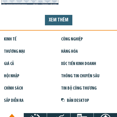
XEM THÊM
KINH TẾ
CÔNG NGHIỆP
THƯƠNG MẠI
HÀNG HÓA
GIÁ CẢ
XÚC TIẾN KINH DOANH
HỘI NHẬP
THÔNG TIN CHUYÊN SÂU
CHÍNH SÁCH
TIN BỘ CÔNG THƯƠNG
SẮP DIỄN RA
BẢN DESKTOP