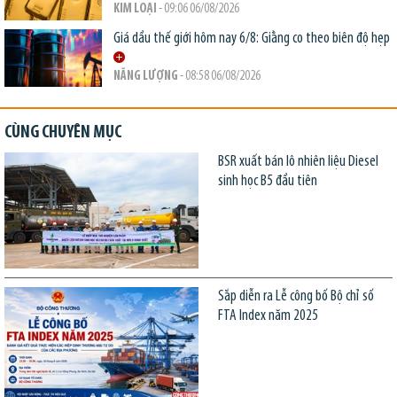
KIM LOẠI
- 09:06 06/08/2026
Giá dầu thế giới hôm nay 6/8: Giằng co theo biên độ hẹp
NĂNG LƯỢNG
- 08:58 06/08/2026
CÙNG CHUYÊN MỤC
BSR xuất bán lô nhiên liệu Diesel
sinh học B5 đầu tiên
Sắp diễn ra Lễ công bố Bộ chỉ số
FTA Index năm 2025