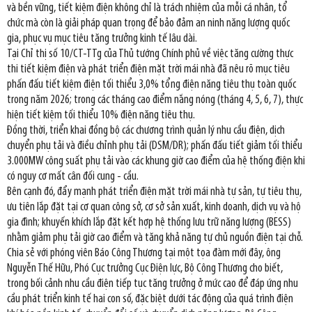
và bền vững, tiết kiệm điện không chỉ là trách nhiệm của mỗi cá nhân, tổ
chức mà còn là giải pháp quan trọng để bảo đảm an ninh năng lượng quốc
gia, phục vụ mục tiêu tăng trưởng kinh tế lâu dài.
Tại Chỉ thị số 10/CT-TTg của Thủ tướng Chính phủ về việc tăng cường thực
thi tiết kiệm điện và phát triển điện mặt trời mái nhà đã nêu rõ mục tiêu
phấn đấu tiết kiệm điện tối thiểu 3,0% tổng điện năng tiêu thụ toàn quốc
trong năm 2026; trong các tháng cao điểm nắng nóng (tháng 4, 5, 6, 7), thực
hiện tiết kiệm tối thiểu 10% điện năng tiêu thụ.
Đồng thời, triển khai đồng bộ các chương trình quản lý nhu cầu điện, dịch
chuyển phụ tải và điều chỉnh phụ tải (DSM/DR); phấn đấu tiết giảm tối thiểu
3.000MW công suất phụ tải vào các khung giờ cao điểm của hệ thống điện khi
có nguy cơ mất cân đối cung - cầu.
Bên cạnh đó, đẩy mạnh phát triển điện mặt trời mái nhà tự sản, tự tiêu thụ,
ưu tiên lắp đặt tại cơ quan công sở, cơ sở sản xuất, kinh doanh, dịch vụ và hộ
gia đình; khuyến khích lắp đặt kết hợp hệ thống lưu trữ năng lượng (BESS)
nhằm giảm phụ tải giờ cao điểm và tăng khả năng tự chủ nguồn điện tại chỗ.
Chia sẻ với phóng viên Báo Công Thương tại một tọa đàm mới đây, ông
Nguyễn Thế Hữu, Phó Cục trưởng Cục Điện lực, Bộ Công Thương cho biết,
trong bối cảnh nhu cầu điện tiếp tục tăng trưởng ở mức cao để đáp ứng nhu
cầu phát triển kinh tế hai con số, đặc biệt dưới tác động của quá trình điện