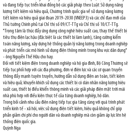
và đang tiếp tục triển khai đồng bộ các giải pháp theo Luật Sử dụng năng
lượng tiết kiệm và hiệu quả, Chương trình quốc gia về sử dụng năng lượng
tiết kiệm và hiệu quả giai đoạn 2019-2030 (VNEEP3) và các chỉ đạo mới của
Thủ tướng Chính phủ tại Chỉ thị số 09/CT-TTg và Chỉ thị số 10/CT-TTg.
"Trọng tâm là thúc đẩy ứng dụng công nghệ hiệu suất cao, thay thế thiết bị
tiêu thụ điện lạc hậu (đặc biệt là các thiết bị làm lạnh), tăng cường kiểm
toán năng lượng, xây dựng hệ thống quản lý năng lượng trong doanh nghiệp
và phát triển các mô hình sử dụng điện thông minh trong khu vực dân dụng"
- ông Nguyễn Thế Hữu cho hay.
Đối với tiết kiệm điện trong doanh nghiệp và hộ gia đình, Bộ Công Thương sẽ
tiếp tục phối hợp với các địa phương, đơn vị điện lực và các cơ quan truyền
thông đẩy mạnh tuyên truyền, hướng dẫn sử dụng điện an toàn, tiết kiệm
và hiệu quả; khuyến khích sử dụng các thiết bị có dán nhãn năng lượng hiệu
suất cao, thiết bị điều khiển thông minh và các giải pháp điện mặt trời mái
nhà phù hợp với điều kiện thực tế của từng doanh nghiệp, hộ dân.
Trong bối cảnh nhu cầu điện năng tiếp tục gia tăng cùng với quá trình phát
triển kinh tế - xã hội, việc sử dụng điện tiết kiệm, hiệu quả không chỉ góp
phần giảm chi phí cho người dân và doanh nghiệp mà còn giảm áp lực lên hệ
thống điện quốc gia.
Quỳnh Nga