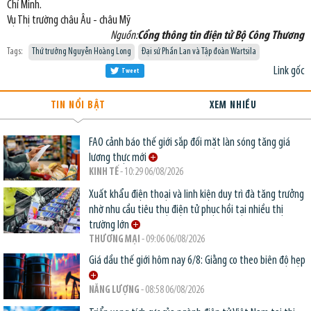
Chí Minh.
Vụ Thị trường châu Âu - châu Mỹ
Nguồn:
Cổng thông tin điện tử Bộ Công Thương
Tags:
Thứ trưởng Nguyễn Hoàng Long
Đại sứ Phần Lan và Tập đoàn Wartsila
Link gốc
Tweet
TIN NỔI BẬT
XEM NHIỀU
FAO cảnh báo thế giới sắp đối mặt làn sóng tăng giá
lương thực mới
KINH TẾ
- 10:29 06/08/2026
Xuất khẩu điện thoại và linh kiện duy trì đà tăng trưởng
nhờ nhu cầu tiêu thụ điện tử phục hồi tại nhiều thị
trường lớn
THƯƠNG MẠI
- 09:06 06/08/2026
Giá dầu thế giới hôm nay 6/8: Giằng co theo biên độ hẹp
NĂNG LƯỢNG
- 08:58 06/08/2026