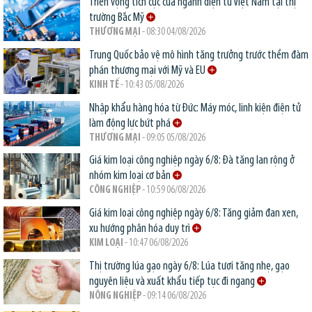
Triển vọng tích cực của ngành điện tử Việt Nam tại thị
trường Bắc Mỹ
THƯƠNG MẠI
- 08:30 04/08/2026
Trung Quốc bảo vệ mô hình tăng trưởng trước thềm đàm
phán thương mại với Mỹ và EU
KINH TẾ
- 10:43 05/08/2026
Nhập khẩu hàng hóa từ Đức: Máy móc, linh kiện điện tử
làm động lực bứt phá
THƯƠNG MẠI
- 09:05 05/08/2026
Giá kim loại công nghiệp ngày 6/8: Đà tăng lan rộng ở
nhóm kim loại cơ bản
CÔNG NGHIỆP
- 10:59 06/08/2026
Giá kim loại công nghiệp ngày 6/8: Tăng giảm đan xen,
xu hướng phân hóa duy trì
KIM LOẠI
- 10:47 06/08/2026
Thị trường lúa gạo ngày 6/8: Lúa tươi tăng nhẹ, gạo
nguyên liệu và xuất khẩu tiếp tục đi ngang
NÔNG NGHIỆP
- 09:14 06/08/2026