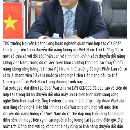
Thứ trưởng Nguyễn Hoàng Long hoan nghênh quan tâm hợp tác của Phần
Lan trong tiến trình chuyển đổi năng lượng của Việt Nam. Thứ trưởng đã có
một số chia sẻ với đối tác Phần Lan về tình hình, chính sách chuyển đổi năng
lượng Việt Nam, trong đó có việc triển khai Chương trình đối tác chuyển đổi
năng lượng công bằng JETP của Việt Nam. Thứ trưởng đề nghị Phần Lan với tư
cách là thành viên EU và là nước có công nghệ tiên tiến hàng đầu có thể
tham gia, hỗ trợ Việt Nam trong chương trình này.
Tại cuộc gặp, đại diện tập đoàn Wartsila và EVN GENCO3 đã báo cáo về tiến độ
hợp tác trong dự án chuyển đổi nhà máy nhiệt điện Ninh Bình sang công
nghệ Điện linh hoạt ICE. Ông Frederic Carron, Phó Chủ tịch Tập đoàn Wartsila
nêu rằng công nghệ điện khí linh hoạt của Wartsila phù hợp với mục tiêu
chuyển đổi năng lượng của Việt Nam do có thể đáp ứng khả năng tạo nguồn
điện nền linh hoạt bên cạnh các nguồn năng lượng tái tạo như điện gió, điện
mặt trời. Đồng thời với đó, công nghệ này cũng có khả năng chuyển đổi dần