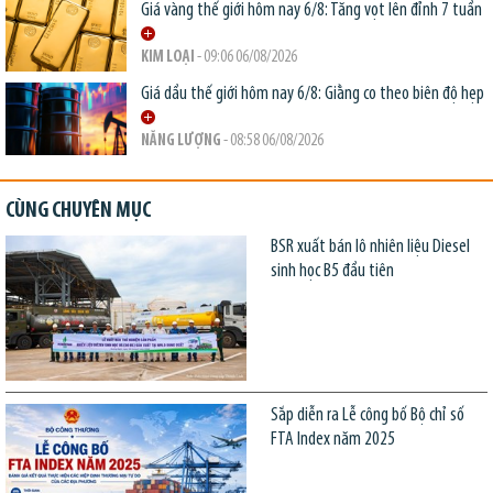
Giá vàng thế giới hôm nay 6/8: Tăng vọt lên đỉnh 7 tuần
KIM LOẠI
- 09:06 06/08/2026
Giá dầu thế giới hôm nay 6/8: Giằng co theo biên độ hẹp
NĂNG LƯỢNG
- 08:58 06/08/2026
CÙNG CHUYÊN MỤC
BSR xuất bán lô nhiên liệu Diesel
sinh học B5 đầu tiên
Sắp diễn ra Lễ công bố Bộ chỉ số
FTA Index năm 2025