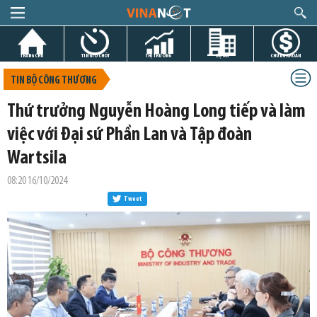
TRANG CHỦ
TIN GIỜ CHÓT
THỊ TRƯỜNG
DỰ ÁN
CHỨNG KHOÁN
TIN BỘ CÔNG THƯƠNG
Thứ trưởng Nguyễn Hoàng Long tiếp và làm
việc với Đại sứ Phần Lan và Tập đoàn
Wartsila
08:20 16/10/2024
Tweet