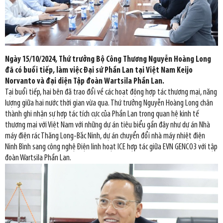
Ngày 15/10/2024, Thứ trưởng Bộ Công Thương Nguyễn Hoàng Long
đã có buổi tiếp, làm việc Đại sứ Phần Lan tại Việt Nam Keijo
Norvanto và đại diện Tập đoàn Wartsila Phần Lan.
Tại buổi tiếp, hai bên đã trao đổi về các hoạt động hợp tác thương mại, năng
lượng giữa hai nước thời gian vừa qua. Thứ trưởng Nguyễn Hoàng Long chân
thành ghi nhận sự hợp tác tích cực của Phần Lan trong quan hệ kinh tế
thương mại với Việt Nam với những dự án tiêu biểu gần đây như dự án Nhà
máy điện rác Thăng Long-Bắc Ninh, dự án chuyển đổi nhà máy nhiệt điện
Ninh Bình sang công nghệ Điện linh hoạt ICE hợp tác giữa EVN GENCO3 với tập
đoàn Wartsila Phần Lan.