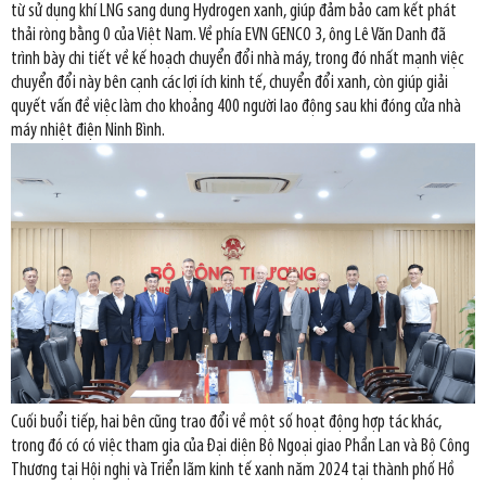
từ sử dụng khí LNG sang dung Hydrogen xanh, giúp đảm bảo cam kết phát
thải ròng bằng 0 của Việt Nam. Về phía EVN GENCO 3, ông Lê Văn Danh đã
trình bày chi tiết về kế hoạch chuyển đổi nhà máy, trong đó nhất mạnh việc
chuyển đổi này bên cạnh các lợi ích kinh tế, chuyển đổi xanh, còn giúp giải
quyết vấn đề việc làm cho khoảng 400 người lao động sau khi đóng cửa nhà
máy nhiệt điện Ninh Bình.
Cuối buổi tiếp, hai bên cũng trao đổi về một số hoạt động hợp tác khác,
trong đó có có việc tham gia của Đại diện Bộ Ngoại giao Phần Lan và Bộ Công
Thương tại Hội nghị và Triển lãm kinh tế xanh năm 2024 tại thành phố Hồ