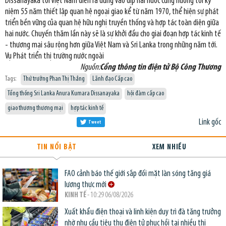
Dissanayaka tới Việt Nam diễn ra đúng vào dịp hai nước cùng hướng tới kỷ
niệm 55 năm thiết lập quan hệ ngoại giao kể từ năm 1970, thể hiện sự phát
triển bền vững của quan hệ hữu nghị truyền thống và hợp tác toàn diện giữa
hai nước. Chuyến thăm lần này sẽ là sự khởi đầu cho giai đoạn hợp tác kinh tế
- thương mại sâu rộng hơn giữa Việt Nam và Sri Lanka trong những năm tới.
Vụ Phát triển thị trường nước ngoài
Nguồn:
Cổng thông tin điện tử Bộ Công Thương
Tags:
Thứ trưởng Phan Thị Thắng
Lãnh đạo Cấp cao
Tổng thống Sri Lanka Anura Kumara Dissanayaka
hội đàm cấp cao
giao thương thương mại
hợp tác kinh tế
Link gốc
Tweet
TIN NỔI BẬT
XEM NHIỀU
FAO cảnh báo thế giới sắp đối mặt làn sóng tăng giá
lương thực mới
KINH TẾ
- 10:29 06/08/2026
Xuất khẩu điện thoại và linh kiện duy trì đà tăng trưởng
nhờ nhu cầu tiêu thụ điện tử phục hồi tại nhiều thị