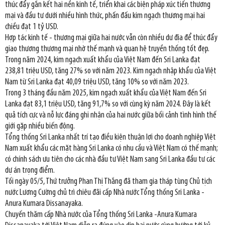
thúc đẩy gắn kết hai nền kinh tế, triển khai các biện pháp xúc tiến thương
mại và đầu tư dưới nhiều hình thức, phấn đấu kim ngạch thương mại hai
chiều đạt 1 tỷ USD.
Hợp tác kinh tế - thương mại giữa hai nước vẫn còn nhiều dư địa để thúc đẩy
giao thương thương mại nhờ thế mạnh và quan hệ truyền thống tốt đẹp.
Trong năm 2024, kim ngạch xuất khẩu của Việt Nam đến Sri Lanka đạt
238,81 triệu USD, tăng 27% so với năm 2023. Kim ngạch nhập khẩu của Việt
Nam từ Sri Lanka đạt 40,09 triệu USD, tăng 10% so với năm 2023.
Trong 3 tháng đầu năm 2025, kim ngạch xuất khẩu của Việt Nam đến Sri
Lanka đạt 83,1 triệu USD, tăng 91,7% so với cùng kỳ năm 2024. Đây là kết
quả tích cực và nỗ lực đáng ghi nhận của hai nước giữa bối cảnh tình hình thế
giới gặp nhiều biến động.
Tổng thống Sri Lanka nhất trí tạo điều kiện thuận lợi cho doanh nghiệp Việt
Nam xuất khẩu các mặt hàng Sri Lanka có nhu cầu và Việt Nam có thế mạnh;
có chính sách ưu tiên cho các nhà đầu tư Việt Nam sang Sri Lanka đầu tư các
dự án trọng điểm.
Tối ngày 05/5, Thứ trưởng Phan Thị Thắng đã tham gia tháp tùng Chủ tịch
nước Lương Cường chủ trì chiêu đãi cấp Nhà nước Tổng thống Sri Lanka -
Anura Kumara Dissanayaka.
Chuyến thăm cấp Nhà nước của Tổng thống Sri Lanka -Anura Kumara