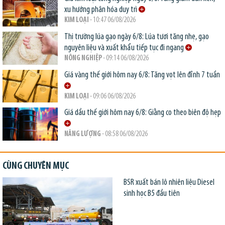
xu hướng phân hóa duy trì
KIM LOẠI
- 10:47 06/08/2026
Thị trường lúa gạo ngày 6/8: Lúa tươi tăng nhẹ, gạo
nguyên liệu và xuất khẩu tiếp tục đi ngang
NÔNG NGHIỆP
- 09:14 06/08/2026
Giá vàng thế giới hôm nay 6/8: Tăng vọt lên đỉnh 7 tuần
KIM LOẠI
- 09:06 06/08/2026
Giá dầu thế giới hôm nay 6/8: Giằng co theo biên độ hẹp
NĂNG LƯỢNG
- 08:58 06/08/2026
CÙNG CHUYÊN MỤC
BSR xuất bán lô nhiên liệu Diesel
sinh học B5 đầu tiên