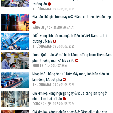
trường lớn
THƯƠNG MẠI
- 09:06 06/08/2026
Giá dầu thế giới hôm nay 6/8: Giằng co theo biên độ hẹp
NĂNG LƯỢNG
- 08:58 06/08/2026
Triển vọng tích cực của ngành điện tử Việt Nam tại thị
trường Bắc Mỹ
THƯƠNG MẠI
- 08:30 04/08/2026
Trung Quốc bảo vệ mô hình tăng trưởng trước thềm đàm
phán thương mại với Mỹ và EU
KINH TẾ
- 10:43 05/08/2026
Nhập khẩu hàng hóa từ Đức: Máy móc, linh kiện điện tử
làm động lực bứt phá
THƯƠNG MẠI
- 09:05 05/08/2026
Giá kim loại công nghiệp ngày 6/8: Đà tăng lan rộng ở
nhóm kim loại cơ bản
CÔNG NGHIỆP
- 10:59 06/08/2026
Giá kim loại công nghiệp ngày 6/8: Tăng giảm đan xen,