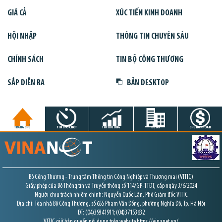
GIÁ CẢ
XÚC TIẾN KINH DOANH
HỘI NHẬP
THÔNG TIN CHUYÊN SÂU
CHÍNH SÁCH
TIN BỘ CÔNG THƯƠNG
SẮP DIỄN RA
BẢN DESKTOP
TRANG CHỦ
TIN GIỜ CHÓT
THỊ TRƯỜNG
DỰ ÁN
CHỨNG KHOÁN
Bộ Công Thương - Trung tâm Thông tin Công Nghiệp và Thương mại (VITIC)
Giấy phép của Bộ Thông tin và Truyền thông số 114/GP-TTĐT, cấp ngày 3/6/2024
Người chịu trách nhiệm chính: Nguyễn Quốc Lân, Phó Giám đốc VITIC
Địa chỉ: Tòa nhà Bộ Công Thương, số 655 Phạm Văn Đồng, phường Nghĩa Đô, Tp. Hà Nội
ĐT: (04)39341911; (04)37153632
VITIC giữ bản quyền nội dung trên website https://vinanet.vn/