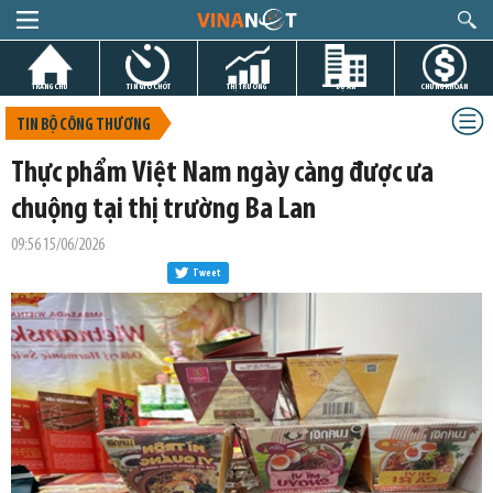
TRANG CHỦ
TIN GIỜ CHÓT
THỊ TRƯỜNG
DỰ ÁN
CHỨNG KHOÁN
TIN BỘ CÔNG THƯƠNG
Thực phẩm Việt Nam ngày càng được ưa
chuộng tại thị trường Ba Lan
09:56 15/06/2026
Tweet