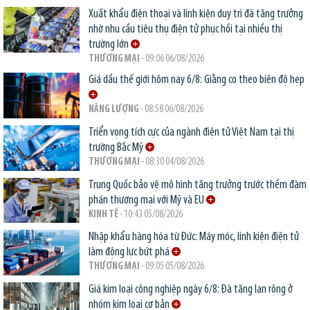
Xuất khẩu điện thoại và linh kiện duy trì đà tăng trưởng
nhờ nhu cầu tiêu thụ điện tử phục hồi tại nhiều thị
trường lớn
THƯƠNG MẠI
- 09:06 06/08/2026
Giá dầu thế giới hôm nay 6/8: Giằng co theo biên độ hẹp
NĂNG LƯỢNG
- 08:58 06/08/2026
Triển vọng tích cực của ngành điện tử Việt Nam tại thị
trường Bắc Mỹ
THƯƠNG MẠI
- 08:30 04/08/2026
Trung Quốc bảo vệ mô hình tăng trưởng trước thềm đàm
phán thương mại với Mỹ và EU
KINH TẾ
- 10:43 05/08/2026
Nhập khẩu hàng hóa từ Đức: Máy móc, linh kiện điện tử
làm động lực bứt phá
THƯƠNG MẠI
- 09:05 05/08/2026
Giá kim loại công nghiệp ngày 6/8: Đà tăng lan rộng ở
nhóm kim loại cơ bản