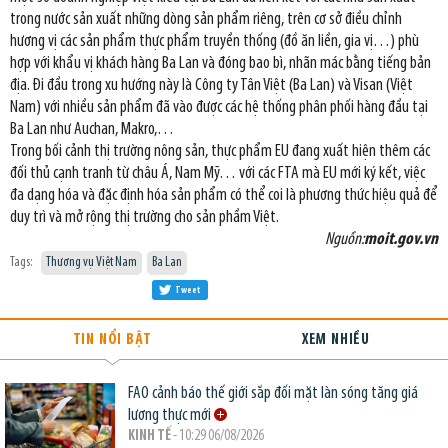
trong nước sản xuất những dòng sản phẩm riêng, trên cơ sở điều chỉnh
hương vị các sản phẩm thực phẩm truyền thống (đồ ăn liền, gia vị…) phù
hợp với khẩu vị khách hàng Ba Lan và đóng bao bì, nhãn mác bằng tiếng bản
địa. Đi đầu trong xu hướng này là Công ty Tân Việt (Ba Lan) và Visan (Việt
Nam) với nhiều sản phẩm đã vào được các hệ thống phân phối hàng đầu tại
Ba Lan như Auchan, Makro,…
Trong bối cảnh thị trường nông sản, thực phẩm EU đang xuất hiện thêm các
đối thủ cạnh tranh từ châu Á, Nam Mỹ… với các FTA mà EU mới ký kết, việc
đa dạng hóa và đặc định hóa sản phẩm có thể coi là phương thức hiệu quả để
duy trì và mở rộng thị trường cho sản phầm Việt.
Nguồn:
moit.gov.vn
Tags:
Thương vụ Việt Nam
Ba Lan
Tweet
TIN NỔI BẬT
XEM NHIỀU
FAO cảnh báo thế giới sắp đối mặt làn sóng tăng giá
lương thực mới
KINH TẾ
- 10:29 06/08/2026