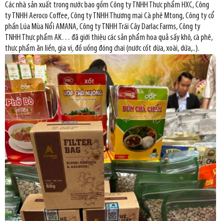
Các nhà sản xuất trong nước bao gồm Công ty TNHH Thực phẩm HXC, Công
ty TNHH Aeroco Coffee, Công ty TNHH Thương mại Cà phê Mtong, Công ty cổ
phần Lúa Mùa Nổi AMANA, Công ty TNHH Trái Cây Darlac Farms, Công ty
TNHH Thực phẩm AK… đã giới thiệu các sản phẩm hoa quả sấy khô, cà phê,
thực phẩm ăn liền, gia vị, đồ uống đóng chai (nước cốt dừa, xoài, dứa,..).