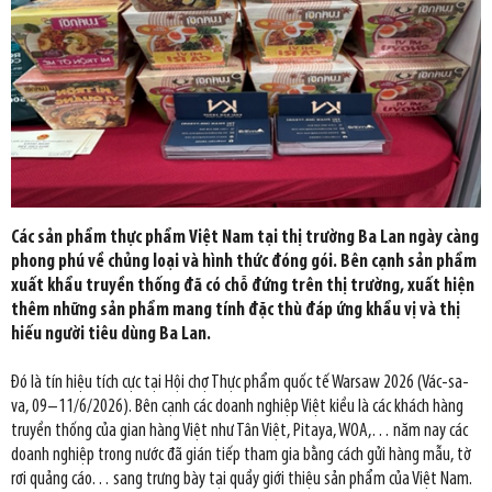
Các sản phẩm thực phẩm Việt Nam tại thị trường Ba Lan ngày càng
phong phú về chủng loại và hình thức đóng gói. Bên cạnh sản phẩm
xuất khẩu truyền thống đã có chỗ đứng trên thị trường, xuất hiện
thêm những sản phẩm mang tính đặc thù đáp ứng khẩu vị và thị
hiếu người tiêu dùng Ba Lan.
Đó là tín hiệu tích cực tại Hội chợ Thực phẩm quốc tế Warsaw 2026 (Vác-sa-
va, 09–11/6/2026). Bên cạnh các doanh nghiệp Việt kiều là các khách hàng
truyền thống của gian hàng Việt như Tân Việt, Pitaya, WOA,… năm nay các
doanh nghiệp trong nước đã gián tiếp tham gia bằng cách gửi hàng mẫu, tờ
rơi quảng cáo… sang trưng bày tại quầy giới thiệu sản phẩm của Việt Nam.