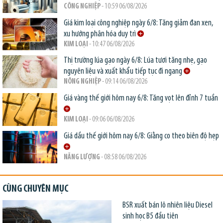
CÔNG NGHIỆP
- 10:59 06/08/2026
Giá kim loại công nghiệp ngày 6/8: Tăng giảm đan xen,
xu hướng phân hóa duy trì
KIM LOẠI
- 10:47 06/08/2026
Thị trường lúa gạo ngày 6/8: Lúa tươi tăng nhẹ, gạo
nguyên liệu và xuất khẩu tiếp tục đi ngang
NÔNG NGHIỆP
- 09:14 06/08/2026
Giá vàng thế giới hôm nay 6/8: Tăng vọt lên đỉnh 7 tuần
KIM LOẠI
- 09:06 06/08/2026
Giá dầu thế giới hôm nay 6/8: Giằng co theo biên độ hẹp
NĂNG LƯỢNG
- 08:58 06/08/2026
CÙNG CHUYÊN MỤC
BSR xuất bán lô nhiên liệu Diesel
sinh học B5 đầu tiên