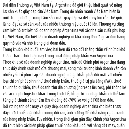
Đại diện Thương vụ Việt Nam tại Argentina đã giới thiệu khái quát về năng
lực sản xuất giày dép của Việt Nam. Trong đó nhấn mạnh Việt Nam hiện là
một trong những trung tâm sản xuất giày dép và dệt may lớn của thế giới,
là nơi đặt cơ sở sản xuất của nhiều thương hiệu quốc tế lớn. Thương vụ cũng
cam kết hỗ trợ kết nối doanh nghiệp Argentina với các nhà sản xuất phù hợp
tại Việt Nam, đặc biệt là các doanh nghiệp có khả năng đáp ứng các đơn hàng
quy mô vừa và nhỏ trong giai đoạn đầu.
Trong khuôn khổ buổi làm việc, hai bên đã trao đổi thẳng thắn về những khó
khăn, thách thức hiện nay trong hoạt động nhập khẩu vào Argentina.
Theo chia sẻ của doanh nghiệp Argentina, mặc dù Chính phủ Argentina đang
thúc đẩy chính sách mở cửa thương mại, song môi trường kinh doanh vẫn còn
nhiều yếu tố phức tạp. Các doanh nghiệp nhập khẩu phải đối mặt với nhiều
loại chi phí phát sinh như thuế nhập khẩu, thuế giá trị gia tăng (IVA), thuế
thu nhập dự kiến, thuế doanh thu địa phương (Ingresos Brutos), phí thống kê
và các chi phí logistics khác. Trong thực tế, tổng chi phí nhập khẩu có thể làm
tăng giá thành sản phẩm lên khoảng 60-70% so với giá FOB ban đầu.
Đối với ngành dệt may và giày dép, doanh nghiệp Argentina cho biết trước
đây mức thuế nhập khẩu tương đối cao, ảnh hưởng đến khả năng cạnh tranh
của hàng nhập khẩu. Tuy nhiên, trong thời gian gần đây, Chính phủ Argentina
đã thực hiện các biện pháp giảm thuế nhập khẩu đối với hàng dệt may, quần