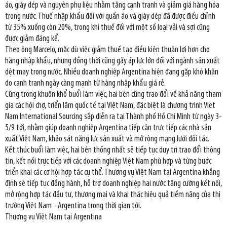
áo, giày dép và nguyên phụ liệu nhằm tăng cạnh tranh và giảm giá hàng hóa
trong nước. Thuế nhập khẩu đối với quần áo và giày dép đã được điều chỉnh
từ 35% xuống còn 20%, trong khi thuế đối với một số loại vải và sợi cũng
được giảm đáng kể.
Theo ông Marcelo, mặc dù việc giảm thuế tạo điều kiện thuận lợi hơn cho
hàng nhập khẩu, nhưng đồng thời cũng gây áp lực lớn đối với ngành sản xuất
dệt may trong nước. Nhiều doanh nghiệp Argentina hiện đang gặp khó khăn
do cạnh tranh ngày càng mạnh từ hàng nhập khẩu giá rẻ.
Cũng trong khuôn khổ buổi làm việc, hai bên cũng trao đổi về khả năng tham
gia các hội chợ, triển lãm quốc tế tại Việt Nam, đặc biệt là chương trình Viet
Nam International Sourcing sắp diễn ra tại Thành phố Hồ Chí Minh từ ngày 3-
5/9 tới, nhằm giúp doanh nghiệp Argentina tiếp cận trực tiếp các nhà sản
xuất Việt Nam, khảo sát năng lực sản xuất và mở rộng mạng lưới đối tác.
Kết thúc buổi làm việc, hai bên thống nhất sẽ tiếp tục duy trì trao đổi thông
tin, kết nối trực tiếp với các doanh nghiệp Việt Nam phù hợp và từng bước
triển khai các cơ hội hợp tác cụ thể. Thương vụ Việt Nam tại Argentina khẳng
định sẽ tiếp tục đồng hành, hỗ trợ doanh nghiệp hai nước tăng cường kết nối,
mở rộng hợp tác đầu tư, thương mại và khai thác hiệu quả tiềm năng của thị
trường Việt Nam - Argentina trong thời gian tới.
Thương vụ Việt Nam tại Argentina