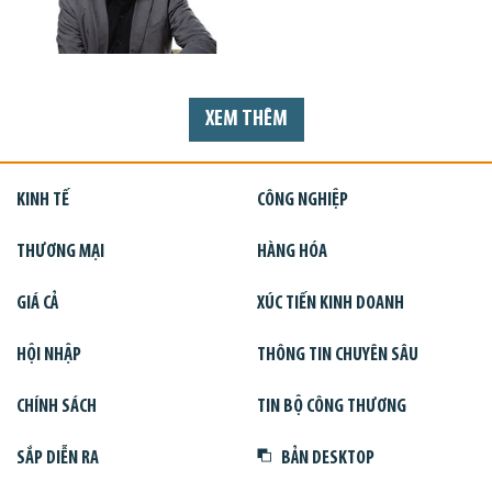
XEM THÊM
KINH TẾ
CÔNG NGHIỆP
THƯƠNG MẠI
HÀNG HÓA
GIÁ CẢ
XÚC TIẾN KINH DOANH
HỘI NHẬP
THÔNG TIN CHUYÊN SÂU
CHÍNH SÁCH
TIN BỘ CÔNG THƯƠNG
SẮP DIỄN RA
BẢN DESKTOP