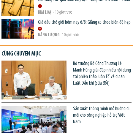
KIM LOẠI
- 10 giờ trước
Giá dầu thế giới hôm nay 6/8: Giằng co theo biên độ hẹp
NĂNG LƯỢNG
- 10 giờ trước
CÙNG CHUYÊN MỤC
Bộ trưởng Bộ Công Thương Lê
Mạnh Hùng giải đáp nhiều nội dung
tại phiên thảo luận Tổ về dự án
Luật Dầu khí (sửa đổi)
Sản xuất thông minh mở hướng đi
mới cho công nghiệp hỗ trợ Việt
Nam