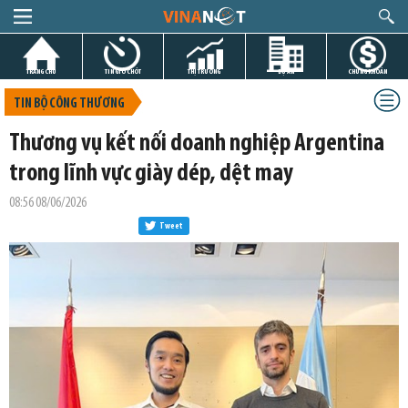
TRANG CHỦ
TIN GIỜ CHÓT
THỊ TRƯỜNG
DỰ ÁN
CHỨNG KHOÁN
TIN BỘ CÔNG THƯƠNG
Thương vụ kết nối doanh nghiệp Argentina
trong lĩnh vực giày dép, dệt may
08:56 08/06/2026
Tweet