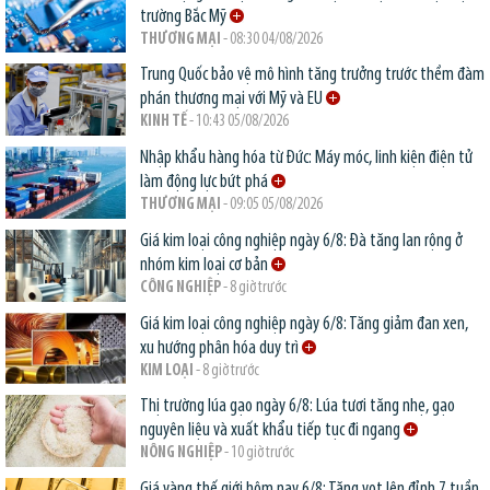
trường Bắc Mỹ
THƯƠNG MẠI
- 08:30 04/08/2026
Trung Quốc bảo vệ mô hình tăng trưởng trước thềm đàm
phán thương mại với Mỹ và EU
KINH TẾ
- 10:43 05/08/2026
Nhập khẩu hàng hóa từ Đức: Máy móc, linh kiện điện tử
làm động lực bứt phá
THƯƠNG MẠI
- 09:05 05/08/2026
Giá kim loại công nghiệp ngày 6/8: Đà tăng lan rộng ở
nhóm kim loại cơ bản
CÔNG NGHIỆP
- 8 giờ trước
Giá kim loại công nghiệp ngày 6/8: Tăng giảm đan xen,
xu hướng phân hóa duy trì
KIM LOẠI
- 8 giờ trước
Thị trường lúa gạo ngày 6/8: Lúa tươi tăng nhẹ, gạo
nguyên liệu và xuất khẩu tiếp tục đi ngang
NÔNG NGHIỆP
- 10 giờ trước
Giá vàng thế giới hôm nay 6/8: Tăng vọt lên đỉnh 7 tuần