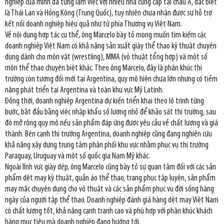
nghiệp của mình đã từng làm việc với nhiều nhà cung cấp tại châu Á, đặc biệt
là Thái Lan và Hồng Kông (Trung Quốc), tuy nhiên chưa nhận được sự hỗ trợ
kết nối doanh nghiệp hiệu quả như từ phía Thương vụ Việt Nam.
Về nội dung hợp tác cụ thể, ông Marcelo bày tỏ mong muốn tìm kiếm các
doanh nghiệp Việt Nam có khả năng sản xuất giày thể thao kỹ thuật chuyên
dụng dành cho môn vật (wrestling), MMA (võ thuật tổng hợp) và một số
môn thể thao chuyên biệt khác. Theo ông Marcelo, đây là phân khúc thị
trường còn tương đối mới tại Argentina, quy mô hiện chưa lớn nhưng có tiềm
năng phát triển tại Argentina và toàn khu vực Mỹ Latinh.
Đồng thời, doanh nghiệp Argentina dự kiến triển khai theo lộ trình từng
bước, bắt đầu bằng việc nhập khẩu số lượng nhỏ để khảo sát thị trường, sau
đó mở rộng quy mô nếu sản phẩm đáp ứng được yêu cầu về chất lượng và giá
thành. Bên cạnh thị trường Argentina, doanh nghiệp cũng đang nghiên cứu
khả năng xây dựng trung tâm phân phối khu vực nhằm phục vụ thị trường
Paraguay, Uruguay và một số quốc gia Nam Mỹ khác.
Ngoài lĩnh vực giày dép, ông Marcelo cũng bày tỏ sự quan tâm đối với các sản
phẩm dệt may kỹ thuật, quần áo thể thao, trang phục tập luyện, sản phẩm
may mặc chuyên dụng cho võ thuật và các sản phẩm phục vụ đời sống hàng
ngày của người tập thể thao. Doanh nghiệp đánh giá hàng dệt may Việt Nam
có chất lượng tốt, khả năng cạnh tranh cao và phù hợp với phân khúc khách
hàng mục tiêu mà doanh nghiệp đang hướng tới.