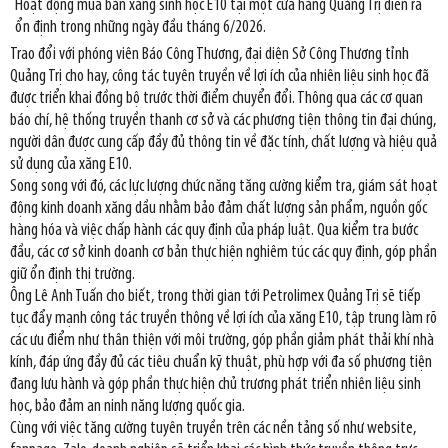
Hoạt động mua bán xăng sinh học E10 tại một cửa hàng Quảng Trị diễn ra
ổn định trong những ngày đầu tháng 6/2026.
Trao đổi với phóng viên Báo Công Thương, đại diện Sở Công Thương tỉnh
Quảng Trị cho hay, công tác tuyên truyền về lợi ích của nhiên liệu sinh học đã
được triển khai đồng bộ trước thời điểm chuyển đổi. Thông qua các cơ quan
báo chí, hệ thống truyền thanh cơ sở và các phương tiện thông tin đại chúng,
người dân được cung cấp đầy đủ thông tin về đặc tính, chất lượng và hiệu quả
sử dụng của xăng E10.
Song song với đó, các lực lượng chức năng tăng cường kiểm tra, giám sát hoạt
động kinh doanh xăng dầu nhằm bảo đảm chất lượng sản phẩm, nguồn gốc
hàng hóa và việc chấp hành các quy định của pháp luật. Qua kiểm tra bước
đầu, các cơ sở kinh doanh cơ bản thực hiện nghiêm túc các quy định, góp phần
giữ ổn định thị trường.
Ông Lê Anh Tuấn cho biết, trong thời gian tới Petrolimex Quảng Trị sẽ tiếp
tục đẩy mạnh công tác truyền thông về lợi ích của xăng E10, tập trung làm rõ
các ưu điểm như thân thiện với môi trường, góp phần giảm phát thải khí nhà
kính, đáp ứng đầy đủ các tiêu chuẩn kỹ thuật, phù hợp với đa số phương tiện
đang lưu hành và góp phần thực hiện chủ trương phát triển nhiên liệu sinh
học, bảo đảm an ninh năng lượng quốc gia.
Cùng với việc tăng cường tuyên truyền trên các nền tảng số như website,