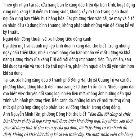
Theo ghi nhận tại các cửa hàng bán lẻ xăng dầu trên địa bàn tỉnh, hoạt động
cung ứng xăng E10 diễn ra thông suốt, không xảy ra tình trạng gián đoạn
nguồn cung hay thiếu hụt hàng hóa. Các phương tiện vận tải, xe máy và ô tô
cá nhân đều sử dụng bình thường, không phát sinh những vấn đề đáng kể về
kỹ thuật.
Người dân đồng thuận với xu hướng tiêu dùng xanh
Đại diện một số doanh nghiệp kinh doanh xăng dầu cho biết, trong những
ngày đầu triển khai, nhiều khách hàng còn băn khoăn về chất lượng và khả
năng tương thích của xăng E10 đối với động cơ phương tiện. Tuy nhiên, sau
khi được tư vấn và trực tiếp trải nghiệm, phần lớn người dân đã yên tâm hơn
khi sử dụng.
Tại các cửa hàng xăng dầu ở thành phố Đông Hà, thị xã Quảng Trị và các địa
phương khác, lượng khách đến mua xăng E10 duy trì ổn định. Nhiều người dân
cho biết việc chuyển đổi sang loại nhiên liệu mới không ảnh hưởng đến quá
trình vận hành phương tiện. Bên cạnh đó, những lợi ích về môi trường cùng
mức giá phù hợp cũng góp phần tạo sự đồng thuận trong cộng đồng.
Anh Nguyễn Minh Tân, phường Đồng Hới cho biết: “
Ban đầu tôi cũng có chút
băn khoăn vì đây là loại xăng mới được triển khai đồng loạt. Tuy nhiên, sau thời
gian sử dụng thực tế cho xe máy của gia đình, tôi thấy động cơ vận hành ổn
định, không có khác biệt đáng kể so với trước đây. Khi được nhân viên cửa hàng