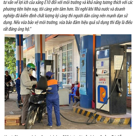
tư vấn về lợi ích của xăng E10 đối với môi trường và khả năng tương thích với các
phương tiện hiện nay, tôi càng yên tâm hơn. Tôi nghĩ khi Nhà nước và doanh
nghiệp đã kiểm định chất lượng kỹ càng thì người dân cũng nên mạnh dạn sử
dụng. Nếu vừa bảo vệ môi trường, vừa bảo đảm hiệu quả sử dụng thì đây là điều
rất đáng ủng hộ."