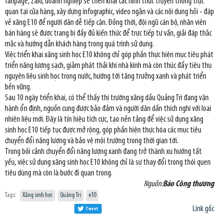
fanpage, Zalo, doanh nghiệp sẽ triển khai các hình thức truyền thông trực
quan tại cửa hàng, xây dựng infographic, video ngắn và các nội dung hỏi - đáp
về xăng E10 để người dân dễ tiếp cận. Đồng thời, đội ngũ cán bộ, nhân viên
bán hàng sẽ được trang bị đầy đủ kiến thức để trực tiếp tư vấn, giải đáp thắc
mắc và hướng dẫn khách hàng trong quá trình sử dụng.
Việc triển khai xăng sinh học E10 không chỉ góp phần thực hiện mục tiêu phát
triển năng lượng sạch, giảm phát thải khí nhà kính mà còn thúc đẩy tiêu thụ
nguyên liệu sinh học trong nước, hướng tới tăng trưởng xanh và phát triển
bền vững.
Sau 10 ngày triển khai, có thể thấy thị trường xăng dầu Quảng Trị đang vận
hành ổn định, nguồn cung được bảo đảm và người dân dần thích nghi với loại
nhiên liệu mới. Đây là tín hiệu tích cực, tạo nền tảng để việc sử dụng xăng
sinh học E10 tiếp tục được mở rộng, góp phần hiện thực hóa các mục tiêu
chuyển đổi năng lượng và bảo vệ môi trường trong thời gian tới.
Trong bối cảnh chuyển đổi năng lượng xanh đang trở thành xu hướng tất
yếu, việc sử dụng xăng sinh học E10 không chỉ là sự thay đổi trong thói quen
tiêu dùng mà còn là bước đi quan trọng.
Nguồn:
Báo Công thương
Tags:
Xăng sinh học
Quảng Trị
e10
Link gốc
Tweet