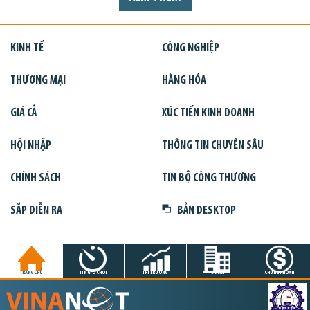
KINH TẾ
CÔNG NGHIỆP
THƯƠNG MẠI
HÀNG HÓA
GIÁ CẢ
XÚC TIẾN KINH DOANH
HỘI NHẬP
THÔNG TIN CHUYÊN SÂU
CHÍNH SÁCH
TIN BỘ CÔNG THƯƠNG
SẮP DIỄN RA
BẢN DESKTOP
TRANG CHỦ
TIN GIỜ CHÓT
THỊ TRƯỜNG
DỰ ÁN
CHỨNG KHOÁN