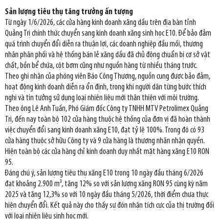
Sản lượng tiêu thụ tăng trưởng ấn tượng
Từ ngày 1/6/2026, các cửa hàng kinh doanh xăng dầu trên địa bàn tỉnh
Quảng Trị chính thức chuyển sang kinh doanh xăng sinh học E10. Để bảo đảm
quá trình chuyển đổi diễn ra thuận lợi, các doanh nghiệp đầu mối, thương
nhân phân phối và hệ thống bán lẻ xăng dầu đã chủ động chuẩn bị cơ sở vật
chất, bồn bể chứa, cột bơm cũng như nguồn hàng từ nhiều tháng trước.
Theo ghi nhận của phóng viên Báo Công Thương, nguồn cung được bảo đảm,
hoạt động kinh doanh diễn ra ổn định, trong khi người dân từng bước thích
nghi và tin tưởng sử dụng loại nhiên liệu mới thân thiện với môi trường.
Theo ông Lê Anh Tuấn, Phó Giám đốc Công ty TNHH MTV Petrolimex Quảng
Trị, đến nay toàn bộ 102 cửa hàng thuộc hệ thống của đơn vị đã hoàn thành
việc chuyển đổi sang kinh doanh xăng E10, đạt tỷ lệ 100%. Trong đó có 93
cửa hàng thuộc sở hữu Công ty và 9 cửa hàng là thương nhân nhận quyền.
Hiện toàn bộ các cửa hàng chỉ kinh doanh duy nhất mặt hàng xăng E10 RON
95.
Đáng chú ý, sản lượng tiêu thụ xăng E10 trong 10 ngày đầu tháng 6/2026
đạt khoảng 2.900 m³, tăng 12% so với sản lượng xăng RON 95 cùng kỳ năm
2025 và tăng 12,3% so với 10 ngày đầu tháng 5/2026, thời điểm chưa thực
hiện chuyển đổi. Kết quả này cho thấy sự đón nhận tích cực của thị trường đối
với loại nhiên liệu sinh học mới.