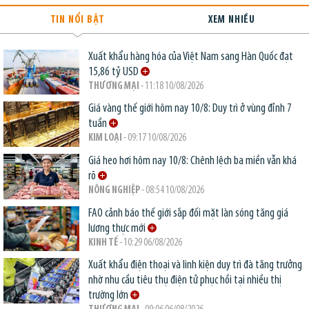
TIN NỔI BẬT
XEM NHIỀU
Xuất khẩu hàng hóa của Việt Nam sang Hàn Quốc đạt
15,86 tỷ USD
THƯƠNG MẠI
- 11:18 10/08/2026
Giá vàng thế giới hôm nay 10/8: Duy trì ở vùng đỉnh 7
tuần
KIM LOẠI
- 09:17 10/08/2026
Giá heo hơi hôm nay 10/8: Chênh lệch ba miền vẫn khá
rõ
NÔNG NGHIỆP
- 08:54 10/08/2026
FAO cảnh báo thế giới sắp đối mặt làn sóng tăng giá
lương thực mới
KINH TẾ
- 10:29 06/08/2026
Xuất khẩu điện thoại và linh kiện duy trì đà tăng trưởng
nhờ nhu cầu tiêu thụ điện tử phục hồi tại nhiều thị
trường lớn