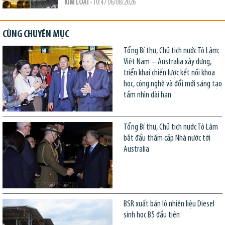
KIM LOẠI
- 10:47 06/08/2026
CÙNG CHUYÊN MỤC
Tổng Bí thư, Chủ tịch nước Tô Lâm:
Việt Nam – Australia xây dựng,
triển khai chiến lược kết nối khoa
học, công nghệ và đổi mới sáng tạo
tầm nhìn dài hạn
Tổng Bí thư, Chủ tịch nước Tô Lâm
bắt đầu thăm cấp Nhà nước tới
Australia
BSR xuất bán lô nhiên liệu Diesel
sinh học B5 đầu tiên