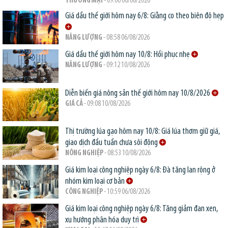
THƯƠNG MẠI
- 09:06 06/08/2026
Giá dầu thế giới hôm nay 6/8: Giằng co theo biên độ hẹp
NĂNG LƯỢNG
- 08:58 06/08/2026
Giá dầu thế giới hôm nay 10/8: Hồi phục nhẹ
NĂNG LƯỢNG
- 09:12 10/08/2026
Diễn biến giá nông sản thế giới hôm nay 10/8/2026
GIÁ CẢ
- 09:08 10/08/2026
Thị trường lúa gạo hôm nay 10/8: Giá lúa thơm giữ giá,
giao dịch đầu tuần chưa sôi động
NÔNG NGHIỆP
- 08:53 10/08/2026
Giá kim loại công nghiệp ngày 6/8: Đà tăng lan rộng ở
nhóm kim loại cơ bản
CÔNG NGHIỆP
- 10:59 06/08/2026
Giá kim loại công nghiệp ngày 6/8: Tăng giảm đan xen,
xu hướng phân hóa duy trì