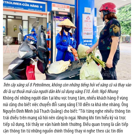
Trên cây xăng số 8 Petrolimex, không còn những tiếng hỏi về xăng cũ và thay vào
đó là sự thoải mái của người dân khi sử dụng xăng E10. Ảnh: Ngô Nhung
Không chỉ những người dân tại khu vực trung tâm, nhiều khách hàng ở vùng
núi cũng cho biết việc chuyển đổi sang xăng E10 diễn ra khá nhẹ nhàng. Ông
Nguyễn Đình Minh (xã Thạch Quảng) cho biết: “Tôi từng nghe nhiều thông tin
trái chiều trên mạng xã hội nên cũng lo ngại. Nhưng khi tìm hiểu kỹ và trực
tiếp sử dụng, tôi thấy xe vận hành bình thường. Điều quan trọng là cần tiếp
cận thông tin từ những nguồn chính thống thay vì nghe theo các tin đồn