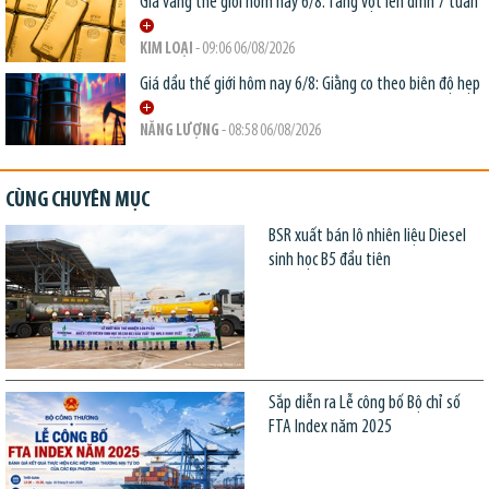
Giá vàng thế giới hôm nay 6/8: Tăng vọt lên đỉnh 7 tuần
KIM LOẠI
- 09:06 06/08/2026
Giá dầu thế giới hôm nay 6/8: Giằng co theo biên độ hẹp
NĂNG LƯỢNG
- 08:58 06/08/2026
CÙNG CHUYÊN MỤC
BSR xuất bán lô nhiên liệu Diesel
sinh học B5 đầu tiên
Sắp diễn ra Lễ công bố Bộ chỉ số
FTA Index năm 2025