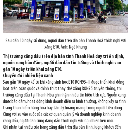
Sau gần 10 ngày sử dụng, người dân trên địa bàn Thanh Hoá thích nghi với
xăng E10. Ảnh: Ngô Nhung
Thị trường xăng dầu trên địa bàn tỉnh Thanh Hoá duy trì ổn định,
nguồn cung bảo đảm, người dân dần tin tưởng và thích nghi sau
gần 10 ngày triển khai xăng E10.
Chuyển đổi nhiên liệu xanh
Sau gần 10 ngày kể từ khi xăng sinh học E10 RON95-III được triển khai đồng
loạt trên toàn quốc và chính thức thay thế xăng RON95 truyền thống, thị
trường xăng dầu tại Thanh Hóa ghi nhận nhiều tín hiệu tích cực. Nguồn cung
được bảo đảm, hoạt động kinh doanh diễn ra bình thường, không xảy ra tình
trạng khan hiếm hàng hóa hay tâm lý hoang mang trong người tiêu dùng.
Cùng với sự vào cuộc của các cơ quan quản lý và doanh nghiệp kinh doanh
xăng dầu, người dân cũng đang dần thích nghi với loại nhiên liệu mới.
Ghi nhận tại nhiều cửa hàng xăng dầu trên địa bàn tỉnh, lượng khách đến