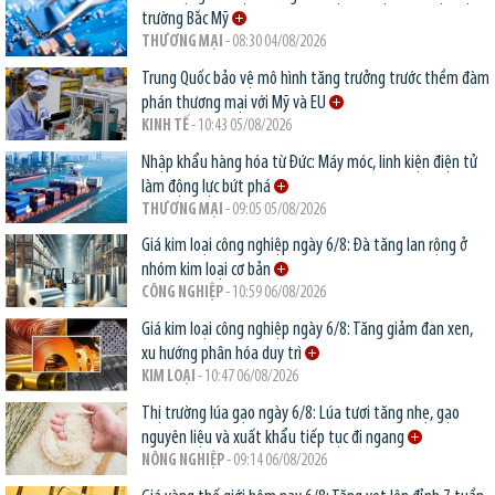
trường Bắc Mỹ
THƯƠNG MẠI
- 08:30 04/08/2026
Trung Quốc bảo vệ mô hình tăng trưởng trước thềm đàm
phán thương mại với Mỹ và EU
KINH TẾ
- 10:43 05/08/2026
Nhập khẩu hàng hóa từ Đức: Máy móc, linh kiện điện tử
làm động lực bứt phá
THƯƠNG MẠI
- 09:05 05/08/2026
Giá kim loại công nghiệp ngày 6/8: Đà tăng lan rộng ở
nhóm kim loại cơ bản
CÔNG NGHIỆP
- 10:59 06/08/2026
Giá kim loại công nghiệp ngày 6/8: Tăng giảm đan xen,
xu hướng phân hóa duy trì
KIM LOẠI
- 10:47 06/08/2026
Thị trường lúa gạo ngày 6/8: Lúa tươi tăng nhẹ, gạo
nguyên liệu và xuất khẩu tiếp tục đi ngang
NÔNG NGHIỆP
- 09:14 06/08/2026