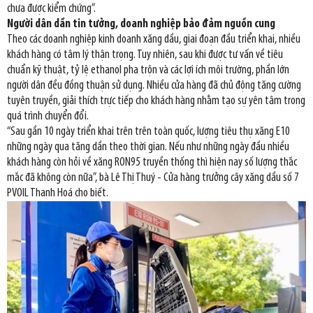
chưa được kiểm chứng”.
Người dân dần tin tưởng, doanh nghiệp bảo đảm nguồn cung
Theo các doanh nghiệp kinh doanh xăng dầu, giai đoạn đầu triển khai, nhiều
khách hàng có tâm lý thận trọng. Tuy nhiên, sau khi được tư vấn về tiêu
chuẩn kỹ thuật, tỷ lệ ethanol pha trộn và các lợi ích môi trường, phần lớn
người dân đều đồng thuận sử dụng. Nhiều cửa hàng đã chủ động tăng cường
tuyên truyền, giải thích trực tiếp cho khách hàng nhằm tạo sự yên tâm trong
quá trình chuyển đổi.
“Sau gần 10 ngày triển khai trên trên toàn quốc, lượng tiêu thụ xăng E10
những ngày qua tăng dần theo thời gian. Nếu như những ngày đầu nhiều
khách hàng còn hỏi về xăng RON95 truyền thống thì hiện nay số lượng thắc
mắc đã không còn nữa”, bà Lê Thị Thuý - Cửa hàng trưởng cây xăng dầu số 7
PVOIL Thanh Hoá cho biết.