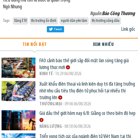
tiêu dùng mà còn là bước đi quan trọng.
Ngô Nhung
Nguồn:
Báo Công Thương
Tags:
Xăng E10
thị trường ổn định
người dân yên tâm
thị trường xăng dầu
Link gốc
Tweet
TIN NỔI BẬT
XEM NHIỀU
FAO cảnh báo thế giới sắp đối mặt làn sóng tăng giá
lương thực mới
KINH TẾ
- 10:29 06/08/2026
Xuất khẩu điện thoại và linh kiện duy trì đà tăng trưởng
nhờ nhu cầu tiêu thụ điện tử phục hồi tại nhiều thị
trường lớn
THƯƠNG MẠI
- 09:06 06/08/2026
Giá dầu thế giới hôm nay 6/8: Giằng co theo biên độ hẹp
NĂNG LƯỢNG
- 08:58 06/08/2026
Triển vọng tích cực của ngành điện tử Việt Nam tại thị