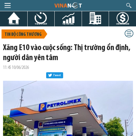
TRANG CHỦ
TIN GIỜ CHÓT
THỊ TRƯỜNG
DỰ ÁN
CHỨNG KHOÁN
TIN BỘ CÔNG THƯƠNG
Xăng E10 vào cuộc sống: Thị trường ổn định,
người dân yên tâm
11:45 10/06/2026
Tweet