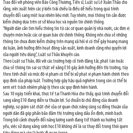
Trao đổi với phóng viên Báo Công Thương, Tiến sĩ, Luật sư Lê Xuân Thảo cho
rằng, việc xuất hiện các ý kiến trái chiều là điều dễ hiểu trong quá trình
chuyển đổi sang một loại nhiên liệu mới. Tuy nhiên, mọi thông tin cần được
kiểm chứng dựa trên cơ sở khoa học và nguồn tin chính thống.
“Người dân cần tìm hiểu thông tin từ các cơ quan quản lý nhà nước, các đơn vị
chuyên môn hoặc các cơ quan báo chí chính thống. Không nên chia sẻ những
thông tin chưa được kiểm chứng trên mạng xã hội vì có thể gây hoang mang
dư luận, ảnh hưởng đến hoạt động sản xuất, kinh doanh cũng như quyền lợi
của người tiêu dùng”, Luật sư Thảo khuyến cáo.
Theo Luật sư Thảo, đối với các trường hợp cố tình đăng tải, phát tán hoặc
chia sẻ thông tin sai sự thật về xăng E10 gây ảnh hưởng đến thị trường, tùy
theo tính chất và mức độ vi phạm có thể bị xử phạt vi phạm hành chính theo
quy định của pháp luật. Trường hợp gây hậu quả nghiêm trọng còn có thể bị
xem xét trách nhiệm pháp lý theo các quy định hiện hành.
Sau 10 ngày triển khai, thực tế tại Thanh Hóa cho thấy, quá trình chuyển đổi
sang xăng E10 đang diễn ra thuận lợi. Sự chuẩn bị chủ động của doanh
nghiệp, sự giám sát chặt chẽ của cơ quan chức năng cùng sự đồng thuận của
người dân đã góp phần bảo đảm thị trường xăng dầu ổn định, minh bạch.
Trong bối cảnh chuyển đổi năng lượng xanh đang trở thành xu hướng tất
yếu, việc sử dụng xăng sinh học E10 không chỉ là sự thay đổi trong thói quen