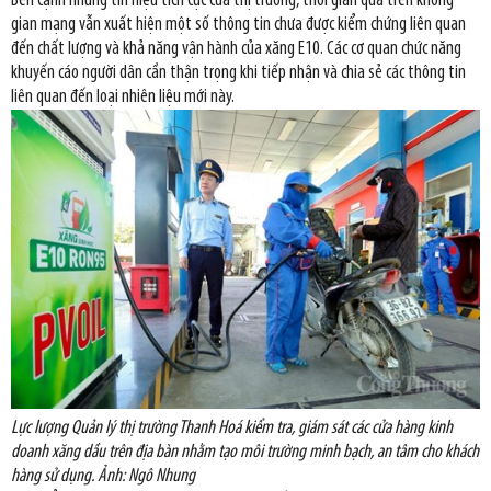
Bên cạnh những tín hiệu tích cực của thị trường, thời gian qua trên không
gian mạng vẫn xuất hiện một số thông tin chưa được kiểm chứng liên quan
đến chất lượng và khả năng vận hành của xăng E10. Các cơ quan chức năng
khuyến cáo người dân cần thận trọng khi tiếp nhận và chia sẻ các thông tin
liên quan đến loại nhiên liệu mới này.
Lực lượng Quản lý thị trường Thanh Hoá kiểm tra, giám sát các cửa hàng kinh
doanh xăng dầu trên địa bàn nhằm tạo môi trường minh bạch, an tâm cho khách
hàng sử dụng. Ảnh: Ngô Nhung