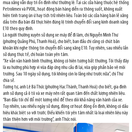
mua xăng vẫn duy trì ổn định như thường lệ. Tại các cửa hàng thuộc hệ thống
Petrolimex và PVOIL, hoạt động bán hàng diễn ra thông suốt, không xuất
hiện tình trạng ùn ứ hay tích trữ nhiên liệu. Toàn bộ các cửa hàng bán lẻ xăng
dầu trên địa bàn đã thực hiện đúng lộ trình chuyển đổi sang kinh doanh xăng
E10 theo quy định.
Là người thường xuyên sử dụng xe máy để đi làm, chị Nguyễn Minh Thư
(phường Quảng Phú, Thanh Hoá), cho biết, ban đầu chị cũng có chút băn
khoăn khi nghe thông tin chuyển đổi sang xăng E10. Tuy nhiên, sau nhiều lần
sử dụng thực tế, chị hoàn toàn yên tâm.
“Xe vẫn vận hành bình thường, không có hiện tượng bất thường. Tôi thấy đây
là xu hướng phù hợp vì vừa đáp ứng nhu cầu đi lại, vừa góp phần bảo vệ môi
trường. Sau 10 ngày sử dụng, tôi không còn lo lắng như trước nữa”, chị Thư
chia sẻ.
Tương tự, anh Lê Bá Thức (phường Hạc Thành, Thanh Hoá) cho biết, gia đình
anh sử dụng cả ô tô và xe máy nên rất quan tâm đến chất lượng nhiên liệu.
“Ban đầu tôi chỉ đổ một lượng nhỏ để theo dõi khả năng vận hành của xe.
Tuy nhiên, sau nhiều ngày sử dụng, động cơ hoạt động ổn định, không có dấu
hiệu khác biệt so với trước. Điều khiến tôi yên tâm nhất là loại nhiên liệu này
thân thiện hơn với môi trường”, anh Thức nói.