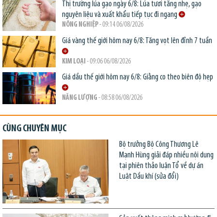
Thị trường lúa gạo ngày 6/8: Lúa tươi tăng nhẹ, gạo
nguyên liệu và xuất khẩu tiếp tục đi ngang
NÔNG NGHIỆP
- 09:14 06/08/2026
Giá vàng thế giới hôm nay 6/8: Tăng vọt lên đỉnh 7 tuần
KIM LOẠI
- 09:06 06/08/2026
Giá dầu thế giới hôm nay 6/8: Giằng co theo biên độ hẹp
NĂNG LƯỢNG
- 08:58 06/08/2026
CÙNG CHUYÊN MỤC
Bộ trưởng Bộ Công Thương Lê
Mạnh Hùng giải đáp nhiều nội dung
tại phiên thảo luận Tổ về dự án
Luật Dầu khí (sửa đổi)