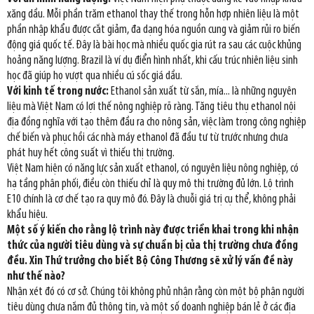
xăng dầu. Mỗi phần trăm ethanol thay thế trong hỗn hợp nhiên liệu là một
phần nhập khẩu được cắt giảm, đa dạng hóa nguồn cung và giảm rủi ro biến
động giá quốc tế. Đây là bài học mà nhiều quốc gia rút ra sau các cuộc khủng
hoảng năng lượng. Brazil là ví dụ điển hình nhất, khi cấu trúc nhiên liệu sinh
học đã giúp họ vượt qua nhiều cú sốc giá dầu.
Với kinh tế trong nước:
Ethanol sản xuất từ sắn, mía... là những nguyên
liệu mà Việt Nam có lợi thế nông nghiệp rõ ràng. Tăng tiêu thụ ethanol nội
địa đồng nghĩa với tạo thêm đầu ra cho nông sản, việc làm trong công nghiệp
chế biến và phục hồi các nhà máy ethanol đã đầu tư từ trước nhưng chưa
phát huy hết công suất vì thiếu thị trường.
Việt Nam hiện có năng lực sản xuất ethanol, có nguyên liệu nông nghiệp, có
hạ tầng phân phối, điều còn thiếu chỉ là quy mô thị trường đủ lớn. Lộ trình
E10 chính là cơ chế tạo ra quy mô đó. Đây là chuỗi giá trị cụ thể, không phải
khẩu hiệu.
Một số ý kiến cho rằng lộ trình này được triển khai trong khi nhận
thức của người tiêu dùng và sự chuẩn bị của thị trường chưa đồng
đều. Xin Thứ trưởng cho biết Bộ Công Thương sẽ xử lý vấn đề này
như thế nào?
Nhận xét đó có cơ sở. Chúng tôi không phủ nhận rằng còn một bộ phận người
tiêu dùng chưa nắm đủ thông tin, và một số doanh nghiệp bán lẻ ở các địa