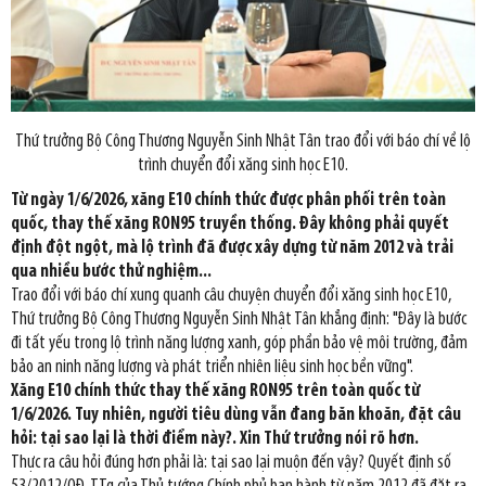
Thứ trưởng Bộ Công Thương Nguyễn Sinh Nhật Tân trao đổi với báo chí về lộ
trình chuyển đổi xăng sinh học E10.
Từ ngày 1/6/2026, xăng E10 chính thức được phân phối trên toàn
quốc, thay thế xăng RON95 truyền thống. Đây không phải quyết
định đột ngột, mà lộ trình đã được xây dựng từ năm 2012 và trải
qua nhiều bước thử nghiệm...
Trao đổi với báo chí xung quanh câu chuyện chuyển đổi xăng sinh học E10,
Thứ trưởng Bộ Công Thương Nguyễn Sinh Nhật Tân khẳng định: "Đây là bước
đi tất yếu trong lộ trình năng lượng xanh, góp phần bảo vệ môi trường, đảm
bảo an ninh năng lượng và phát triển nhiên liệu sinh học bền vững".
Xăng E10 chính thức thay thế xăng RON95 trên toàn quốc từ
1/6/2026. Tuy nhiên, người tiêu dùng vẫn đang băn khoăn, đặt câu
hỏi: tại sao lại là thời điểm này?. Xin Thứ trưởng nói rõ hơn.
Thực ra câu hỏi đúng hơn phải là: tại sao lại muộn đến vậy? Quyết định số