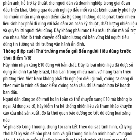
phản ánh, hỗ trợ kỹ thuật cho người dân và doanh nghiệp trong giai đoạn
đầu triển khai, thông qua doanh nghiệp đầu mối và các kênh quản lý phù hợp.
Tôi muốn nhấn mạnh quan điểm của Bộ Công Thương, đó là phát triển nhiên
liệu sinh học phải đi cùng với bảo đảm an toàn kỹ thuật, chất lượng nhiên liệu
và quyền lợi người tiêu dùng. Đây không phải mục tiêu mâu thuẫn mà bổ trợ
cho nhau. Một lộ trình chuyển đổi năng lượng chỉ bền vững khi người tiêu
dùng tin tưởng và thị trường vận hành ổn định.
Thông điệp cuối Thứ trưởng muốn gửi đến người tiêu dùng trước
thời điểm 1/6?
Hãy nhìn nhận xăng E10 đúng với bản chất. Đây là loại nhiên liệu đã được sử
dụng ổn định tại Mỹ, Brazil, Thái Lan trong nhiều năm, với hàng trăm triệu
phương tiện. Việt Nam không phải thí nghiệm điều gì mới, chúng ta đang đi
theo một lộ trình đã được kiểm chứng toàn cầu, chỉ là muộn hơn kế hoạch
ban đầu.
Người dân dùng xe đời mới hoàn toàn có thể chuyển sang E10 mà không lo
ngại. Ai dùng xe cũ, hãy kiểm tra hệ thống nhiên liệu và tham khảo khuyến
cáo của nhà sản xuất, đó là thói quen bảo dưỡng xe tốt dù dùng loại xăng
nào.
Về phía Bộ Công Thương, chúng tôi cam kết theo dõi sát tình hình, xử lý kịp
thời bất kỳ vấn đề nào phát sinh và giữ thông tin luôn minh bạch với người