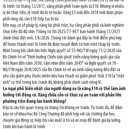
53/2012/QĐ-TTg của Thủ tướng Chính phủ ban hành từ năm 2012 đã đặt ra
lộ trình: từ tháng 12/2017, xăng phân phối toàn quốc là E10. Nhưng vì nhiều
lý do thực tiễn, lộ trình đó bị trì hoãn. Xăng E5 mãi đến 2018 mới được phân
phối rộng rãi, còn E10 tiếp tục bị lùi.
Đến nay, cơ sở pháp lý, năng lực phối trộn, hạ tầng phân phối và kinh nghiệm
thực tiễn đã đủ chín. Thông tư 50/2025/TT-BCT ban hành tháng 11/2025
chính thức đặt mốc 1/6/2026. Chúng tôi đánh giá đây là thời điểm phù hợp
để hoàn thành một lộ trình đã được hoạch định từ hơn một thập kỷ trước.
Nhìn trong bối cảnh lớn hơn: Nghị quyết số 55-NQ/TW ngày 11/2/2020 của
Bộ Chính trị về "Định hướng Chiến lược phát triển năng lượng quốc gia của
Việt Nam đến năm 2030, tầm nhìn đến năm 2045" và Nghị quyết số 70-
NQ/TW ngày 20/8/2025 của Bộ Chính trị về an ninh năng lượng đều đặt ra
yêu cầu giảm phụ thuộc nhiên liệu hóa thạch và giảm phát thải. E10 là "mắt
xích" cụ thể trong bức tranh đó, không phải chính sách riêng lẻ.
Lo ngại phổ biến nhất của người dùng xe là xăng E10 có thể làm ảnh
hưởng tới động cơ. Xăng chứa cồn có thực sự an toàn với phần lớn
phương tiện đang lưu hành không?
Đây là câu hỏi quan trọng và chúng tôi không né tránh. Từ trước đó, để đảm
bảo cơ sở khoa học Bộ Công Thương đã phối hợp với các trường đại học,
chuyên gia động cơ, hiệp hội sản xuất ô tô và xe máy để đánh giá kỹ lưỡng
trước khi ban hành lộ trình.