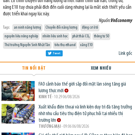
dân. Lộ trình chuyển đổi năng lượng là một hành trình dài hạn; trong đó,
xăng E10 tuy chưa phải đích đến cuối cùng nhưng lại là mắt xích thiết yếu cần
được triển khai ngay lúc này.
Nguồn:
VnEconomy
Tags:
an ninh năng lượng
Chuyển đổi năng lượng
động cơ ô tô
nguyên liệu nông nghiệp
nhiên liệu sinh học
phát thải CO₂
thông tư 50
Thứ trưởng Nguyễn Sinh Nhật Tân
tiêu thụ ethanol
xăng E10
Link gốc
Tweet
TIN NỔI BẬT
XEM NHIỀU
FAO cảnh báo thế giới sắp đối mặt làn sóng tăng giá
lương thực mới
KINH TẾ
- 10:29 06/08/2026
Xuất khẩu điện thoại và linh kiện duy trì đà tăng trưởng
nhờ nhu cầu tiêu thụ điện tử phục hồi tại nhiều thị
trường lớn
THƯƠNG MẠI
- 09:06 06/08/2026