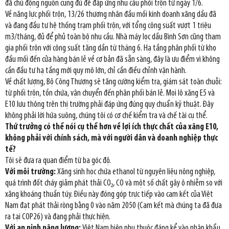
đã chủ động nguồn cung đủ để đáp ứng nhu cầu phối trộn từ ngày 1/6.
Về năng lực phối trộn, 13/26 thương nhân đầu mối kinh doanh xăng dầu đã
và đang đầu tư hệ thống trạm phối trộn, với tổng công suất vượt 1 triệu
m3/tháng, đủ để phủ toàn bộ nhu cầu. Nhà máy lọc dầu Bình Sơn cũng tham
gia phối trộn với công suất tăng dần từ tháng 6. Hạ tầng phân phối từ kho
đầu mối đến cửa hàng bán lẻ về cơ bản đã sẵn sàng, đây là ưu điểm vì không
cần đầu tư hạ tầng mới quy mô lớn, chỉ cần điều chỉnh vận hành.
Về chất lượng, Bộ Công Thương sẽ tăng cường kiểm tra, giám sát toàn chuỗi:
từ phối trộn, tồn chứa, vận chuyển đến phân phối bán lẻ. Mọi lô xăng E5 và
E10 lưu thông trên thị trường phải đáp ứng đúng quy chuẩn kỹ thuật. Đây
không phải lời hứa suông, chúng tôi có cơ chế kiểm tra và chế tài cụ thể.
Thứ trưởng có thể nói cụ thể hơn về lợi ích thực chất của xăng E10,
không phải với chính sách, mà với người dân và doanh nghiệp thực
tế?
Tôi sẽ đưa ra quan điểm từ ba góc độ.
Với môi trường:
Xăng sinh học chứa ethanol từ nguyên liệu nông nghiệp,
quá trình đốt cháy giảm phát thải CO₂, CO và một số chất gây ô nhiễm so với
xăng khoáng thuần túy. Điều này đóng góp trực tiếp vào cam kết của Việt
Nam đạt phát thải ròng bằng 0 vào năm 2050 (Cam kết mà chúng ta đã đưa
ra tại COP26) và đang phải thực hiện.
Với an ninh năng lượng:
Việt Nam hiện phụ thuộc đáng kể vào nhập khẩu