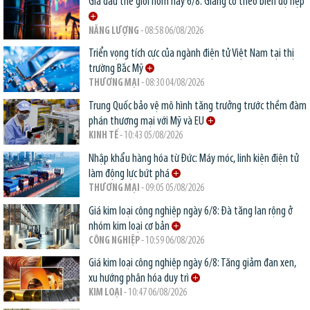
Giá dầu thế giới hôm nay 6/8: Giằng co theo biên độ hẹp
NĂNG LƯỢNG
- 08:58 06/08/2026
Triển vọng tích cực của ngành điện tử Việt Nam tại thị
trường Bắc Mỹ
THƯƠNG MẠI
- 08:30 04/08/2026
Trung Quốc bảo vệ mô hình tăng trưởng trước thềm đàm
phán thương mại với Mỹ và EU
KINH TẾ
- 10:43 05/08/2026
Nhập khẩu hàng hóa từ Đức: Máy móc, linh kiện điện tử
làm động lực bứt phá
THƯƠNG MẠI
- 09:05 05/08/2026
Giá kim loại công nghiệp ngày 6/8: Đà tăng lan rộng ở
nhóm kim loại cơ bản
CÔNG NGHIỆP
- 10:59 06/08/2026
Giá kim loại công nghiệp ngày 6/8: Tăng giảm đan xen,
xu hướng phân hóa duy trì
KIM LOẠI
- 10:47 06/08/2026