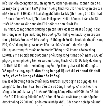
Kết luận của các nghiên cứu, thí nghiệm, kiểm nghiệm này là: phần lớn ô tô,
xe máy đang lưu hành tại Việt Nam tương thích với E10 theo khuyến cáo của
nhà sản xuất. E10 hiện là loại xăng phổ biến tại Mỹ (thị trường ô tô lớn nhất
thế giới) cùng với Brazil, Thái Lan, Philippines. Nhiều hãng xe toàn cầu đã
thiết kế động cơ sẵn sàng cho E10 hoặc cao hơn từ rất lâu.
Tuy nhiên, có một nhóm phương tiện cần lưu ý, đó là xe cũ, ít sử dụng, hoặc
hệ thống nhiên liệu lâu không bảo dưỡng. Với những xe này, khuyến cáo của
chúng tôi là kiểm tra và bảo dưỡng hệ thống nhiên liệu trước khi chuyển sang
E10, và sử dụng đúng loại nhiên liệu mà nhà sản xuất khuyến nghị.
Điều quan trọng tôi muốn nhấn mạnh: Thông tư 50 không xóa bỏ xăng
E5RON92 mà sẽ tiếp tục được phân phối song song ít nhất đến năm 2030 để
phục vụ nhóm phương tiện cũ và chưa tương thích với E10. Đó là lý do chúng
tôi thiết kế lộ trình theo hướng chuyển tiếp, không phải cắt bỏ đột ngột.
Về nguồn cung, người dân đang lo ngại liệu có đủ ethanol để phối
trộn, và chất lượng có đảm bảo không?
Đây là điều chúng tôi đã chuẩn bị kỹ trước khi quyết định áp dụng đại trà
xăng E10. Theo tính toán ban đầu của Bộ Công Thương, với mức tiêu thụ
xăng toàn quốc khoảng 1 triệu m3/tháng, lượng ethanol E100 cần để phối
trộn E10 là khoảng 100.000 m3/tháng. Hiện sản xuất trong nước đáp ứng
được khoảng 25.000 m3, phần còn lại nhập khẩu. Các doanh nghiệp đầu mối