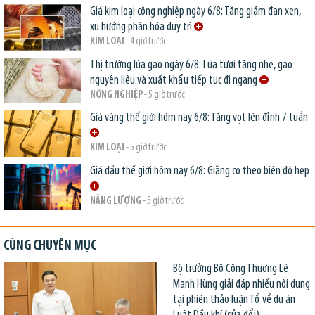
Giá kim loại công nghiệp ngày 6/8: Tăng giảm đan xen,
xu hướng phân hóa duy trì
KIM LOẠI
- 4 giờ trước
Thị trường lúa gạo ngày 6/8: Lúa tươi tăng nhẹ, gạo
nguyên liệu và xuất khẩu tiếp tục đi ngang
NÔNG NGHIỆP
- 5 giờ trước
Giá vàng thế giới hôm nay 6/8: Tăng vọt lên đỉnh 7 tuần
KIM LOẠI
- 5 giờ trước
Giá dầu thế giới hôm nay 6/8: Giằng co theo biên độ hẹp
NĂNG LƯỢNG
- 5 giờ trước
CÙNG CHUYÊN MỤC
Bộ trưởng Bộ Công Thương Lê
Mạnh Hùng giải đáp nhiều nội dung
tại phiên thảo luận Tổ về dự án