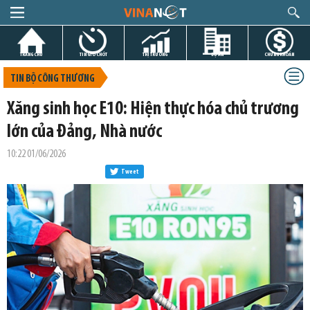
TRANG CHỦ
TIN GIỜ CHÓT
THỊ TRƯỜNG
DỰ ÁN
CHỨNG KHOÁN
TIN BỘ CÔNG THƯƠNG
Xăng sinh học E10: Hiện thực hóa chủ trương
lớn của Đảng, Nhà nước
10:22 01/06/2026
Tweet