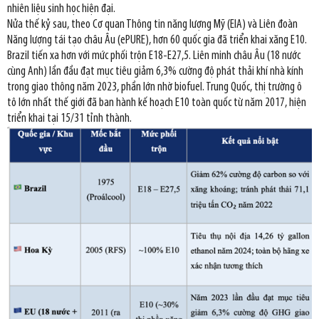
nhiên liệu sinh học hiện đại.
Nửa thế kỷ sau, theo Cơ quan Thông tin năng lượng Mỹ (EIA) và Liên đoàn
Năng lượng tái tạo châu Âu (ePURE), hơn 60 quốc gia đã triển khai xăng E10.
Brazil tiến xa hơn với mức phối trộn E18-E27,5. Liên minh châu Âu (18 nước
cùng Anh) lần đầu đạt mục tiêu giảm 6,3% cường độ phát thải khí nhà kính
trong giao thông năm 2023, phần lớn nhờ biofuel. Trung Quốc, thị trường ô
tô lớn nhất thế giới đã ban hành kế hoạch E10 toàn quốc từ năm 2017, hiện
triển khai tại 15/31 tỉnh thành.