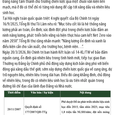
Đảng nâng tầm thành chủ trương chiến lược qua một chuỗi văn kiện liền
mạch, mà ở đó có thể chỉ rõ từng nội dung đề cập tới xăng dầu và nhiên liệu
sinh học.
Tại Hội nghị toàn quốc quán triệt 4 nghị quyết của Bộ Chính trị ngày
16/9/2025, Tổng Bí thư Tô Lâm nêu rõ: “Mục tiêu cốt lõi là hệ thống năng
lượng phải an toàn, ổn định; xác định đột phá trong chiến lược bảo đảm an
ninh năng lượng, phát triển bền vững và hiện thực hóa cam kết Net Zero vào
năm 2050”. Tổng Bí thư cũng nhấn mạnh: "Năng lượng ổn định và xanh là
điều kiện cần cho sản xuất, cho trường học, bệnh viện…”.
Ngày 20/3/2026, Bộ Chính trị ban hành Kết luận số 14-KL/TW về bảo đảm
nguồn cung, ổn định giá nhiên liệu trong tình hình mới, tiếp tục giao Ban
Thường vụ Đảng ủy Chính phủ chủ động xây dựng kịch bản ứng phó với biến
động giá xăng dầu thế giới; sớm xây dựng chiến lược quốc gia về cung ứng, dự
trữ nguyên liệu, nhiên liệu trong dài hạn. Điều đó càng khẳng định, chủ động
về nhiên liệu, trong đó có nhiên liệu sinh học là ưu tiên nhất quán trong
đường lối chỉ đạo của lãnh đạo Đảng và Nhà nước.