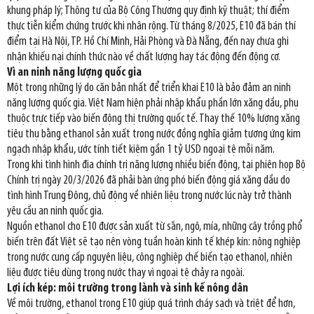
khung pháp lý; Thông tư của Bộ Công Thương quy định kỹ thuật; thí điểm
thực tiễn kiểm chứng trước khi nhân rộng. Từ tháng 8/2025, E10 đã bán thí
điểm tại Hà Nội, TP. Hồ Chí Minh, Hải Phòng và Đà Nẵng, đến nay chưa ghi
nhận khiếu nại chính thức nào về chất lượng hay tác động đến động cơ.
Vì an ninh năng lượng quốc gia
Một trong những lý do căn bản nhất để triển khai E10 là bảo đảm an ninh
năng lượng quốc gia. Việt Nam hiện phải nhập khẩu phần lớn xăng dầu, phụ
thuộc trực tiếp vào biến động thị trường quốc tế. Thay thế 10% lượng xăng
tiêu thụ bằng ethanol sản xuất trong nước đồng nghĩa giảm tương ứng kim
ngạch nhập khẩu, ước tính tiết kiệm gần 1 tỷ USD ngoại tệ mỗi năm.
Trong khi tình hình địa chính trị năng lượng nhiều biến động, tại phiên họp Bộ
Chính trị ngày 20/3/2026 đã phải bàn ứng phó biến động giá xăng dầu do
tình hình Trung Đông, chủ động về nhiên liệu trong nước lúc này trở thành
yêu cầu an ninh quốc gia.
Nguồn ethanol cho E10 được sản xuất từ sắn, ngô, mía, những cây trồng phổ
biến trên đất Việt sẽ tạo nên vòng tuần hoàn kinh tế khép kín: nông nghiệp
trong nước cung cấp nguyên liệu, công nghiệp chế biến tạo ethanol, nhiên
liệu được tiêu dùng trong nước thay vì ngoại tệ chảy ra ngoài.
Lợi ích kép: môi trường trong lành và sinh kế nông dân
Về môi trường, ethanol trong E10 giúp quá trình cháy sạch và triệt để hơn,