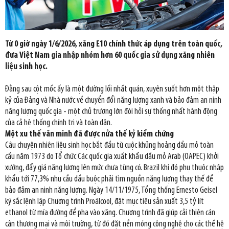
Từ 0 giờ ngày 1/6/2026, xăng E10 chính thức áp dụng trên toàn quốc,
đưa Việt Nam gia nhập nhóm hơn 60 quốc gia sử dụng xăng nhiên
liệu sinh học.
Đằng sau cột mốc ấy là một đường lối nhất quán, xuyên suốt hơn một thập
kỷ của Đảng và Nhà nước về chuyển đổi năng lượng xanh và bảo đảm an ninh
năng lượng quốc gia - một chủ trương lớn đòi hỏi sự thống nhất hành động
của cả hệ thống chính trị và toàn dân.
Một xu thế văn minh đã được nửa thế kỷ kiểm chứng
Câu chuyện nhiên liệu sinh học bắt đầu từ cuộc khủng hoảng dầu mỏ toàn
cầu năm 1973 do Tổ chức Các quốc gia xuất khẩu dầu mỏ Arab (OAPEC) khởi
xướng, đẩy giá năng lượng lên mức chưa từng có. Brazil khi đó phụ thuộc nhập
khẩu tới 77,3% nhu cầu dầu buộc phải tìm nguồn năng lượng thay thế để
bảo đảm an ninh năng lượng. Ngày 14/11/1975, Tổng thống Ernesto Geisel
ký sắc lệnh lập Chương trình Proálcool, đặt mục tiêu sản xuất 3,5 tỷ lít
ethanol từ mía đường để pha vào xăng. Chương trình đã giúp cải thiện cán
cân thương mại và môi trường, từ đó đặt nền móng công nghệ cho các thế hệ