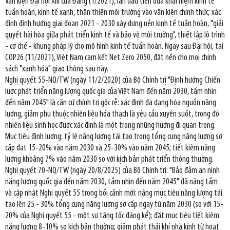
Văn kiện Đại hội XIII của Đảng (1/2021), lần đầu tiên đưa khái niệm kinh tế
tuần hoàn, kinh tế xanh, thân thiện môi trường vào văn kiện chính thức; xác
định định hướng giai đoạn 2021 - 2030 xây dựng nền kinh tế tuần hoàn, "giải
quyết hài hòa giữa phát triển kinh tế và bảo vệ môi trường", thiết lập lộ trình
- cơ chế - khung pháp lý cho mô hình kinh tế tuần hoàn. Ngay sau Đại hội, tại
COP26 (11/2021), Việt Nam cam kết Net Zero 2050, đặt nền cho mọi chính
sách "xanh hóa" giao thông sau này.
Nghị quyết 55-NQ/TW (ngày 11/2/2020) của Bộ Chính trị "Định hướng Chiến
lược phát triển năng lượng quốc gia của Việt Nam đến năm 2030, tầm nhìn
đến năm 2045" là căn cứ chính trị gốc rễ: xác định đa dạng hóa nguồn năng
lượng, giảm phụ thuộc nhiên liệu hóa thạch là yêu cầu xuyên suốt, trong đó
nhiên liệu sinh học được xác định là một trong những hướng đi quan trọng.
Mục tiêu định lượng: tỷ lệ năng lượng tái tạo trong tổng cung năng lượng sơ
cấp đạt 15-20% vào năm 2030 và 25-30% vào năm 2045; tiết kiệm năng
lượng khoảng 7% vào năm 2030 so với kịch bản phát triển thông thường.
Nghị quyết 70-NQ/TW (ngày 20/8/2025) của Bộ Chính trị: "Bảo đảm an ninh
năng lượng quốc gia đến năm 2030, tầm nhìn đến năm 2045" đã nâng tầm
và cập nhật Nghị quyết 55 trong bối cảnh mới: nâng mục tiêu năng lượng tái
tạo lên 25 - 30% tổng cung năng lượng sơ cấp ngay từ năm 2030 (so với 15-
20% của Nghị quyết 55 - một sự tăng tốc đáng kể); đặt mục tiêu tiết kiệm
năng lượng 8-10% so kịch bản thường; giảm phát thải khí nhà kính từ hoạt