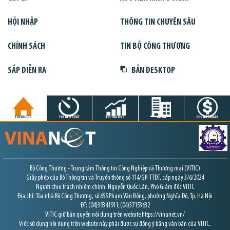
HỘI NHẬP
THÔNG TIN CHUYÊN SÂU
CHÍNH SÁCH
TIN BỘ CÔNG THƯƠNG
SẮP DIỄN RA
BẢN DESKTOP
TRANG CHỦ
TIN GIỜ CHÓT
THỊ TRƯỜNG
DỰ ÁN
CHỨNG KHOÁN
Bộ Công Thương - Trung tâm Thông tin Công Nghiệp và Thương mại (VITIC)
Giấy phép của Bộ Thông tin và Truyền thông số 114/GP-TTĐT, cấp ngày 3/6/2024
Người chịu trách nhiệm chính: Nguyễn Quốc Lân, Phó Giám đốc VITIC
Địa chỉ: Tòa nhà Bộ Công Thương, số 655 Phạm Văn Đồng, phường Nghĩa Đô, Tp. Hà Nội
ĐT: (04)39341911; (04)37153632
VITIC giữ bản quyền nội dung trên website https://vinanet.vn/
Việc sử dụng nội dung trên website này phải được sự đồng ý bằng văn bản của VITIC.