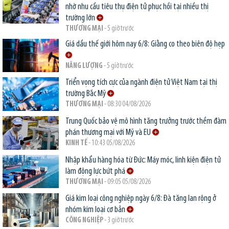
nhờ nhu cầu tiêu thụ điện tử phục hồi tại nhiều thị
trường lớn
THƯƠNG MẠI
- 5 giờ trước
Giá dầu thế giới hôm nay 6/8: Giằng co theo biên độ hẹp
NĂNG LƯỢNG
- 5 giờ trước
Triển vọng tích cực của ngành điện tử Việt Nam tại thị
trường Bắc Mỹ
THƯƠNG MẠI
- 08:30 04/08/2026
Trung Quốc bảo vệ mô hình tăng trưởng trước thềm đàm
phán thương mại với Mỹ và EU
KINH TẾ
- 10:43 05/08/2026
Nhập khẩu hàng hóa từ Đức: Máy móc, linh kiện điện tử
làm động lực bứt phá
THƯƠNG MẠI
- 09:05 05/08/2026
Giá kim loại công nghiệp ngày 6/8: Đà tăng lan rộng ở
nhóm kim loại cơ bản
CÔNG NGHIỆP
- 3 giờ trước