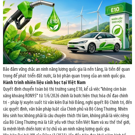
Bảo đảm vững chắc an ninh năng lượng quốc gia là nền tảng, là tiền đề quan
trọng để phát triển đất nước, là bộ phận quan trọng của an ninh quốc gia.
Hành trình nhiên liệu sinh học tại Việt Nam
Quyết định chuyển toàn bộ thị trường sang E10, kể cả việc "không còn bán
xăng khoáng RON95" từ 1/6/2026 chính là bước hiện thực hóa chỉ đạo chính
trị - pháp lý xuyên suốt từ văn kiện Đại hội Đảng, nghị quyết Bộ Chính trị, đến
các quyết định, văn bản pháp luật của Chính phủ và Bộ Công Thương. Nhiên
liệu sinh học không phải là câu chuyện thích thì làm, không phải là việc riêng
của Bộ Công Thương mà là tất yếu với thực tiễn Việt Nam và xu thế thế giới,
là mệnh lệnh chiến lược vì tự chủ và an ninh năng lượng quốc gia.