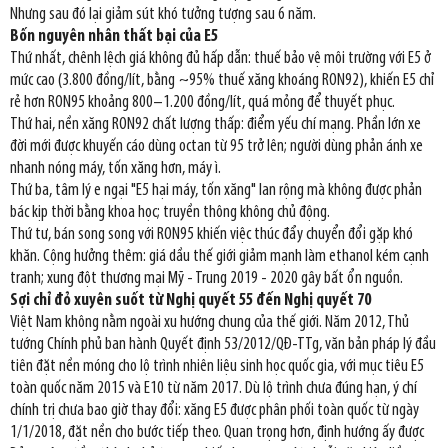
Nhưng sau đó lại giảm sút khó tưởng tượng sau 6 năm.
Bốn nguyên nhân thất bại của E5
Thứ nhất, chênh lệch giá không đủ hấp dẫn: thuế bảo vệ môi trường với E5 ở
mức cao (3.800 đồng/lít, bằng ~95% thuế xăng khoáng RON92), khiến E5 chỉ
rẻ hơn RON95 khoảng 800–1.200 đồng/lít, quá mỏng để thuyết phục.
Thứ hai, nền xăng RON92 chất lượng thấp: điểm yếu chí mạng. Phần lớn xe
đời mới được khuyến cáo dùng octan từ 95 trở lên; người dùng phản ánh xe
nhanh nóng máy, tốn xăng hơn, máy ì.
Thứ ba, tâm lý e ngại "E5 hại máy, tốn xăng" lan rộng mà không được phản
bác kịp thời bằng khoa học; truyền thông không chủ động.
Thứ tư, bán song song với RON95 khiến việc thúc đẩy chuyển đổi gặp khó
khăn. Cộng hưởng thêm: giá dầu thế giới giảm mạnh làm ethanol kém cạnh
tranh; xung đột thương mại Mỹ - Trung 2019 - 2020 gây bất ổn nguồn.
Sợi chỉ đỏ xuyên suốt từ Nghị quyết 55 đến Nghị quyết 70
Việt Nam không nằm ngoài xu hướng chung của thế giới. Năm 2012, Thủ
tướng Chính phủ ban hành Quyết định 53/2012/QĐ-TTg, văn bản pháp lý đầu
tiên đặt nền móng cho lộ trình nhiên liệu sinh học quốc gia, với mục tiêu E5
toàn quốc năm 2015 và E10 từ năm 2017. Dù lộ trình chưa đúng hạn, ý chí
chính trị chưa bao giờ thay đổi: xăng E5 được phân phối toàn quốc từ ngày
1/1/2018, đặt nền cho bước tiếp theo. Quan trọng hơn, định hướng ấy được