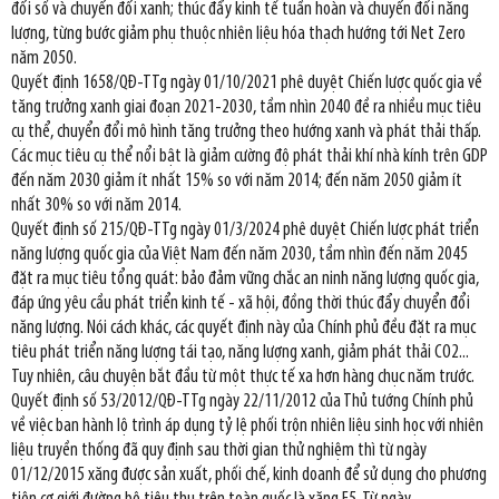
đổi số và chuyển đổi xanh; thúc đẩy kinh tế tuần hoàn và chuyển đổi năng
lượng, từng bước giảm phụ thuộc nhiên liệu hóa thạch hướng tới Net Zero
năm 2050.
Quyết định 1658/QĐ-TTg ngày 01/10/2021 phê duyệt Chiến lược quốc gia về
tăng trưởng xanh giai đoạn 2021-2030, tầm nhìn 2040 đề ra nhiều mục tiêu
cụ thể, chuyển đổi mô hình tăng trưởng theo hướng xanh và phát thải thấp.
Các mục tiêu cụ thể nổi bật là giảm cường độ phát thải khí nhà kính trên GDP
đến năm 2030 giảm ít nhất 15% so với năm 2014; đến năm 2050 giảm ít
nhất 30% so với năm 2014.
Quyết định số 215/QĐ-TTg ngày 01/3/2024 phê duyệt Chiến lược phát triển
năng lượng quốc gia của Việt Nam đến năm 2030, tầm nhìn đến năm 2045
đặt ra mục tiêu tổng quát: bảo đảm vững chắc an ninh năng lượng quốc gia,
đáp ứng yêu cầu phát triển kinh tế - xã hội, đồng thời thúc đẩy chuyển đổi
năng lượng. Nói cách khác, các quyết định này của Chính phủ đều đặt ra mục
tiêu phát triển năng lượng tái tạo, năng lượng xanh, giảm phát thải CO2...
Tuy nhiên, câu chuyện bắt đầu từ một thực tế xa hơn hàng chục năm trước.
Quyết định số 53/2012/QĐ-TTg ngày 22/11/2012 của Thủ tướng Chính phủ
về việc ban hành lộ trình áp dụng tỷ lệ phối trộn nhiên liệu sinh học với nhiên
liệu truyền thống đã quy định sau thời gian thử nghiệm thì từ ngày
01/12/2015 xăng được sản xuất, phối chế, kinh doanh để sử dụng cho phương