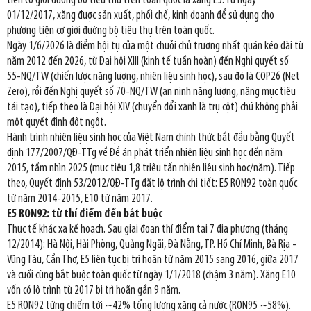
tiện cơ giới đường bộ tiêu thụ trên toàn quốc là xăng E5. Từ ngày
01/12/2017, xăng được sản xuất, phối chế, kinh doanh để sử dụng cho
phương tiện cơ giới đường bộ tiêu thụ trên toàn quốc.
Ngày 1/6/2026 là điểm hội tụ của một chuỗi chủ trương nhất quán kéo dài từ
năm 2012 đến 2026, từ Đại hội XIII (kinh tế tuần hoàn) đến Nghị quyết số
55-NQ/TW (chiến lược năng lượng, nhiên liệu sinh học), sau đó là COP26 (Net
Zero), rồi đến Nghị quyết số 70-NQ/TW (an ninh năng lượng, nâng mục tiêu
tái tạo), tiếp theo là Đại hội XIV (chuyển đổi xanh là trụ cột) chứ không phải
một quyết định đột ngột.
Hành trình nhiên liệu sinh học của Việt Nam chính thức bắt đầu bằng Quyết
định 177/2007/QĐ-TTg về Đề án phát triển nhiên liệu sinh học đến năm
2015, tầm nhìn 2025 (mục tiêu 1,8 triệu tấn nhiên liệu sinh học/năm). Tiếp
theo, Quyết định 53/2012/QĐ-TTg đặt lộ trình chi tiết: E5 RON92 toàn quốc
từ năm 2014-2015, E10 từ năm 2017.
E5 RON92: từ thí điểm đến bắt buộc
Thực tế khác xa kế hoạch. Sau giai đoạn thí điểm tại 7 địa phương (tháng
12/2014): Hà Nội, Hải Phòng, Quảng Ngãi, Đà Nẵng, TP. Hồ Chí Minh, Bà Rịa -
Vũng Tàu, Cần Thơ, E5 liên tục bị trì hoãn từ năm 2015 sang 2016, giữa 2017
và cuối cùng bắt buộc toàn quốc từ ngày 1/1/2018 (chậm 3 năm). Xăng E10
vốn có lộ trình từ 2017 bị trì hoãn gần 9 năm.
E5 RON92 từng chiếm tới ~42% tổng lượng xăng cả nước (RON95 ~58%).