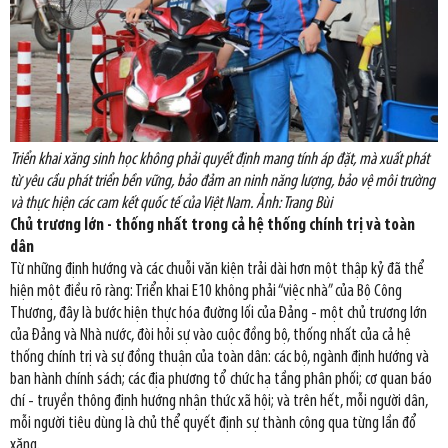
Triển khai xăng sinh học không phải quyết định mang tính áp đặt, mà xuất phát
từ yêu cầu phát triển bền vững, bảo đảm an ninh năng lượng, bảo vệ môi trường
và thực hiện các cam kết quốc tế của Việt Nam. Ảnh: Trang Bùi
Chủ trương lớn - thống nhất trong cả hệ thống chính trị và toàn
dân
Từ những định hướng và các chuỗi văn kiện trải dài hơn một thập kỷ đã thể
hiện một điều rõ ràng: Triển khai E10 không phải “việc nhà” của Bộ Công
Thương, đây là bước hiện thực hóa đường lối của Đảng - một chủ trương lớn
của Đảng và Nhà nước, đòi hỏi sự vào cuộc đồng bộ, thống nhất của cả hệ
thống chính trị và sự đồng thuận của toàn dân: các bộ, ngành định hướng và
ban hành chính sách; các địa phương tổ chức hạ tầng phân phối; cơ quan báo
chí - truyền thông định hướng nhận thức xã hội; và trên hết, mỗi người dân,
mỗi người tiêu dùng là chủ thể quyết định sự thành công qua từng lần đổ
xăng.