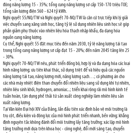
động năng lượng 15 - 35%; tổng cung năng lượng sơ cấp 150-170 triệu TOE;
tổng sản lượng điện 560 - 624 tỷ kWh.
Nghị quyết 55/NQ/TW và Nghị quyết 70-NQ/TW là căn cứ trực tiếp khi lý giải
việc chuyển sang xăng sinh học, tăng tỷ lệ sử dụng nhiên liệu sinh học sẽ góp
phần giảm phụ thuộc vào nhiên liệu hóa thạch nhập khẩu, đa dạng hóa
nguồn cung năng lượng.
Cụ thể, Nghị quyết 55 đặt mục tiêu đến năm 2030, tỷ lệ năng lượng tái tạo
trong tổng cung năng lượng sơ cấp đạt 15 - 20%; đến năm 2045 tăng lên 25
- 30%.
Nghị quyết 70-NQ/TW nêu, phát triển đồng bộ, hợp lý và đa dạng hóa các loại
hình năng lượng; ưu tiên khai thác, sử dụng triệt để và hiệu quả các nguồn
năng lượng tái tạo, năng lượng mới, năng lượng sạch…; có phương án cho
các nhà máy nhiệt điện than chuyển đổi nhiên liệu sang sử dụng khí tự nhiên,
nhiên liệu sinh khối, hydrogen, amoniac...; triển khai rộng rãi mô hình kinh tế
tuần hoàn, tận dụng phế thải từ sản xuất công nghiệp làm nhiên liệu sản
xuất năng lượng.
Tại Văn kiện Đại hội XIV của Đảng, lần đầu tiên xác định bảo vệ môi trường là
trụ cột, điều kiện và động lực của mô hình phát triển nhanh, bền vững; khẳng
định nguyên tắc không đánh đổi môi trường lấy tăng trưởng; xác lập mô hình
tăng trưởng mới dựa trên khoa học - công nghệ, đổi mới sáng tạo, chuyển