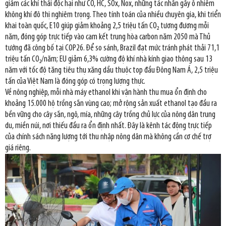
giảm các khí thải độc hại như CO, HC, SOx, Nox, những tác nhân gây ô nhiễm
không khí đô thị nghiêm trọng. Theo tính toán của nhiều chuyên gia, khi triển
khai toàn quốc, E10 giúp giảm khoảng 2,5 triệu tấn CO₂ tương đương mỗi
năm, đóng góp trực tiếp vào cam kết trung hòa carbon năm 2050 mà Thủ
tướng đã công bố tại COP26. Để so sánh, Brazil đạt mức tránh phát thải 71,1
triệu tấn CO₂/năm; EU giảm 6,3% cường độ khí nhà kính giao thông sau 13
năm với tốc độ tăng tiêu thụ xăng dầu thuộc top đầu Đông Nam Á, 2,5 triệu
tấn của Việt Nam là đóng góp có trọng lượng thực.
Về nông nghiệp, mỗi nhà máy ethanol khi vận hành thu mua ổn định cho
khoảng 15.000 hộ trồng sắn vùng cao; mở rộng sản xuất ethanol tạo đầu ra
bền vững cho cây sắn, ngô, mía, những cây trồng chủ lực của nông dân trung
du, miền núi, nơi thiếu đầu ra ổn định nhất. Đây là kênh tác động trực tiếp
của chính sách năng lượng tới thu nhập nông dân mà không cần cơ chế trợ
giá riêng.