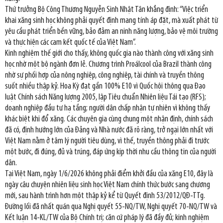
Thứ trưởng Bộ Công Thương Nguyễn Sinh Nhật Tân khẳng định: “Việc triển
khai xăng sinh học không phải quyết định mang tính áp đặt, mà xuất phát từ
yêu cầu phát triển bền vững, bảo đảm an ninh năng lượng, bảo vệ môi trường
và thực hiện các cam kết quốc tế của Việt Nam”.
Kinh nghiệm thế giới cho thấy, không quốc gia nào thành công với xăng sinh
học nhờ một bộ ngành đơn lẻ. Chương trình Proálcool của Brazil thành công
nhờ sự phối hợp của nông nghiệp, công nghiệp, tài chính và truyền thông
suốt nhiều thập kỷ. Hoa Kỳ đạt gần 100% E10 vì Quốc hội thông qua Đạo
luật Chính sách Năng lượng 2005, lập Tiêu chuẩn Nhiên liệu Tái tạo (RFS);
doanh nghiệp đầu tư hạ tầng; người dân chấp nhận tự nhiên vì không thấy
khác biệt khi đổ xăng. Các chuyên gia cùng chung một nhận định, chính sách
đã có, định hướng lớn của Đảng và Nhà nước đã rõ ràng, trở ngại lớn nhất với
Việt Nam nằm ở tâm lý người tiêu dùng, vì thế, truyền thông phải đi trước
một bước, đi đúng, đủ và trúng, đáp ứng kịp thời nhu cầu thông tin của người
dân.
Tại Việt Nam, ngày 1/6/2026 không phải điểm khởi đầu của xăng E10, đây là
ngày câu chuyện nhiên liệu sinh học Việt Nam chính thức bước sang chương
mới, sau hành trình hơn một thập kỷ kể từ Quyết định 53/2012/QĐ-TTg.
Đường lối đã nhất quán qua Nghị quyết 55-NQ/TW, Nghị quyết 70-NQ/TW và
Kết luận 14-KL/TW của Bộ Chính trị; căn cứ pháp lý đã đầy đủ; kinh nghiệm