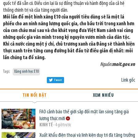
quốc tế đã sẵn có. Điều còn lại là sự đồng thuận và hành động của cả hệ
thống chính trị và của từng người dân.
Mỗi lần đổ một bình xăng E10 của người tiêu dùng sẽ là một lá
phiếu cho an ninh năng lượng quốc gia, cho bầu trời trong xanh hơn
của con cháu mai sau và cho khát vọng đưa Việt Nam sánh vai cùng
những quốc gia văn minh trong kỷ nguyên vươn mình của dân tộc.
Khi cả nước cùng một ý chí, chủ trương xanh của Đảng sẽ thành hiện
thực xanh trên từng cung đường bắt đầu từ điều giản dị nhất: mỗi
lần chúng ta đổ xăng.
Nguồn:
moit.gov.vn
Tags:
Xăng sinh học E10
Link gốc
Tweet
TIN NỔI BẬT
XEM NHIỀU
FAO cảnh báo thế giới sắp đối mặt làn sóng tăng giá
lương thực mới
KINH TẾ
- 4 giờ trước
Xuất khẩu điện thoại và linh kiện duy trì đà tăng trưởng