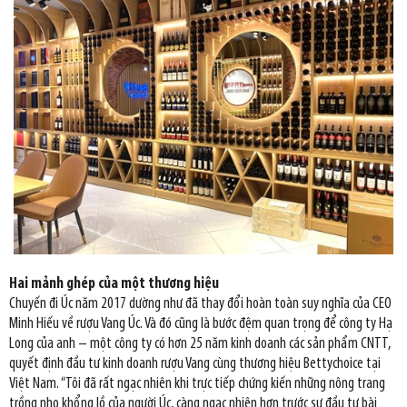
Hai mảnh ghép của một thương hiệu
Chuyến đi Úc năm 2017 dường như đã thay đổi hoàn toàn suy nghĩa của CEO
Minh Hiếu về rượu Vang Úc. Và đó cũng là bước đệm quan trọng để công ty Hạ
Long của anh – một công ty có hơn 25 năm kinh doanh các sản phẩm CNTT,
quyết định đầu tư kinh doanh rượu Vang cùng thương hiệu Bettychoice tại
Việt Nam. “Tôi đã rất ngạc nhiên khi trực tiếp chứng kiến những nông trang
trồng nho khổng lồ của người Úc, càng ngạc nhiên hơn trước sự đầu tư bài