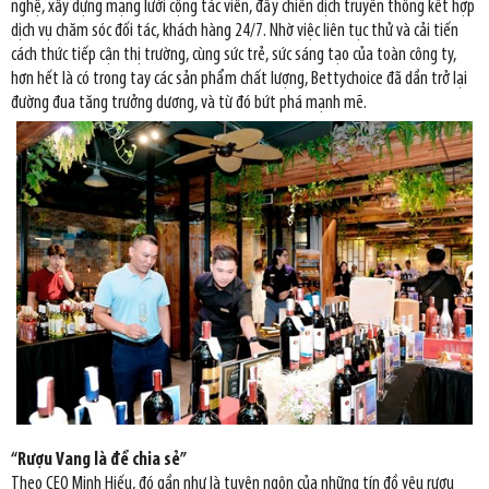
nghệ, xây dựng mạng lưới cộng tác viên, đẩy chiến dịch truyền thông kết hợp
dịch vụ chăm sóc đối tác, khách hàng 24/7. Nhờ việc liên tục thử và cải tiến
cách thức tiếp cận thị trường, cùng sức trẻ, sức sáng tạo của toàn công ty,
hơn hết là có trong tay các sản phẩm chất lượng, Bettychoice đã dần trở lại
đường đua tăng trưởng dương, và từ đó bứt phá mạnh mẽ.
“Rượu Vang là để chia sẻ”
Theo CEO Minh Hiếu, đó gần như là tuyên ngôn của những tín đồ yêu rượu