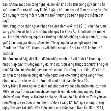
bản từ máy móc đến công nghệ, dù họ vẫn khá bảo thủ trong quy trình sản
xuất, mục đích của việc này là để cố gắng hết sức gìn giữ được sự nguyên bản
của hương vị trong mỗi ly rượu mà thổ nhưỡng đã ban tặng cho mảnh đất
này".
Rượu Vang theo chân người Pháp vào Việt Nam cuối thế kỷ 19, văn hóa rượu
Vang gắn liền với hình ảnh những nhà quý tộc Châu Âu. Chính bởi thế mà về
sau khi nghĩ đến Vang, người ta thường nghĩ đến những quốc gia của “Lục địa
già”. Có những giai đoạn, cứ nói đến “Vang”, người ta sẽ nghĩ ngay đến
“Bordeaux” (Bọc-đô), thậm chí với nhiều người, thì hai từ đó là không thể
tách rời.
10 năm trở lại đây, Việt Nam đã hội nhập mạnh mẽ với Quốc tế thông qua
nhiều hiệp định thương mại tự do. Nhờ đó, rượu Vang thuộc các nước “Thế giới
mới” đã dần trở nên phổ biến hơn với người tiêu dùng. Tuy nhiên, để có một
cái nhìn công tâm và đúng đắn của người Việt cho những dòng vang thuộc
nhóm này, thì vẫn sẽ cần thêm một chút thời gian để thay đổi.
Betty Đặng là một người có đam mê đặc biệt với các sản phẩm hữu cơ. Năm
2007, cô qua Úc học cao học chuyên ngành kinh doanh nông nghiệp, thực
phẩm và rượu Vang tại Đại học Adelaide, rồi sau đó ở lại định cư. Tình yêu với
rượu Vang của cô được nhen nhóm từ đó, và càng lớn hơn qua những tháng
ngày làm việc tại nhiều đồn điền trồng nho khắp bang Nam Úc. Năm 2011,