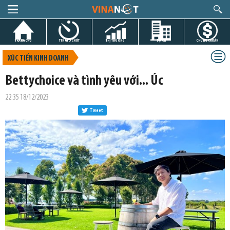
TRANG CHỦ
TIN GIỜ CHÓT
THỊ TRƯỜNG
DỰ ÁN
CHỨNG KHOÁN
XÚC TIẾN KINH DOANH
Bettychoice và tình yêu với... Úc
22:35 18/12/2023
Tweet