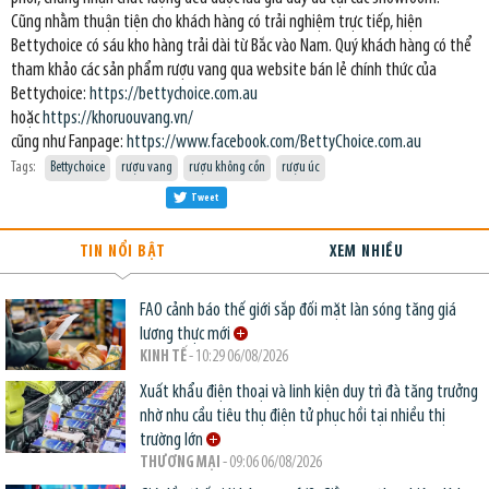
Cũng nhằm thuận tiện cho khách hàng có trải nghiệm trực tiếp, hiện
Bettychoice có sáu kho hàng trải dài từ Bắc vào Nam. Quý khách hàng có thể
tham khảo các sản phẩm rượu vang qua website bán lẻ chính thức của
Bettychoice:
https://bettychoice.com.au
hoặc
https://khoruouvang.vn/
cũng như Fanpage:
https://www.facebook.com/BettyChoice.com.au
Tags:
Bettychoice
rượu vang
rượu không cồn
rượu úc
Tweet
TIN NỔI BẬT
XEM NHIỀU
FAO cảnh báo thế giới sắp đối mặt làn sóng tăng giá
lương thực mới
KINH TẾ
- 10:29 06/08/2026
Xuất khẩu điện thoại và linh kiện duy trì đà tăng trưởng
nhờ nhu cầu tiêu thụ điện tử phục hồi tại nhiều thị
trường lớn
THƯƠNG MẠI
- 09:06 06/08/2026