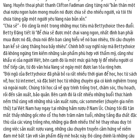
Vang. Huyền thoại phát thanh Clifton Fadiman cũng từng nói “bản thân một
chai rượu ngon luôn mong muốn nó được chia sẻ cho nhiều người, và tôi thì
chưa từng gặp một người yêu Vang nào bủn xỉn.”
“Chia sẻ” - Đó cũng là một trong những mục tiêu mà Bettychoice theo đuổi.
Betty Đặng tiết lộ “để chia sẻ được một chai vang ngon, nhất định bạn phải
mua được nó đã, chưa nói đến bạn càng hiểu về nó bao nhiêu, thì câu chuyện
bạn kể sẽ càng thăng hoa bấy nhiêu”. Chính bởi suy nghĩ này mà Bettychoice
đã không ngừng tìm kiếm những sản phẩm phù hợp với thẩm mỹ, cũng như
khẩu vị của người Việt, bên cạnh đó là một mức giá hợp lý để nhiều người có
thể tiếp cận, từ đó văn hóa Vang sẽ ngày một được lan tỏa rộng hơn.
“Đội ngũ của Bettychoice đã phải bỏ ra rất nhiều thời gian để học, học từ sách
vở, học từ internet, và đặc biệt học từ những chuyên gia có kinh nghiệm trong
và ngoài nước. Chúng tôi học cả về quy trình trồng trọt, chăm sóc, thu hoạch,
rồi đến sản xuất, bảo quản. Bên cạnh đó là rất nhiều những buổi thực hành
nếm thử cùng với những nhà sản xuất rượu, các sommelier (chuyên gia nếm
thử) tại Việt Nam hay ngay tại những hầm rượu ở Nam Úc. Chúng tôi đã tận
mắt thấy những gốc nho cổ thụ hơn trăm năm tuổi, những tầng địa chất đặc
thù của các vùng trồng nho, những gia đình nhiều thế hệ thay nhau duy trì
công việc sản xuất rượu vang, những câu chuyện truyền cảm hứng về niềm
đam mê bất tận với sản phẩm đầy mê hoặc này. Đó cũng chính là những câu