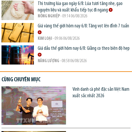
Thị trường lúa gạo ngày 6/8: Lúa tươi tăng nhẹ, gạo
nguyên liệu và xuất khẩu tiếp tục đi ngang
NÔNG NGHIỆP
- 09:14 06/08/2026
Giá vàng thế giới hôm nay 6/8: Tăng vọt lên đỉnh 7 tuần
KIM LOẠI
- 09:06 06/08/2026
Giá dầu thế giới hôm nay 6/8: Giằng co theo biên độ hẹp
NĂNG LƯỢNG
- 08:58 06/08/2026
CÙNG CHUYÊN MỤC
Vinh danh cà phê đặc sản Việt Nam
xuất sắc nhất 2026