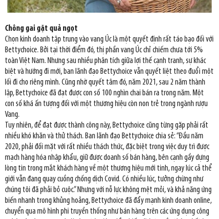
Chông gai gặt quả ngọt
Chọn kinh doanh tập trung vào vang Úc là một quyết định rất táo bạo đối với
Bettychoice. Bởi tại thời điểm đó, thị phần vang Úc chỉ chiếm chưa tới 5%
toàn Việt Nam. Nhưng sau nhiều phân tích giữa lợi thế cạnh tranh, sự khác
biệt và hướng đi mới, ban lãnh đạo Bettychoice vẫn quyết liệt theo đuổi một
lối đi cho riêng mình. Cũng nhờ quyết tâm đó, năm 2021, sau 2 năm thành
lập, Bettychoice đã đạt được con số 100 nghìn chai bán ra trong năm. Một
con số khá ấn tượng đối với một thương hiệu còn non trẻ trong ngành rượu
Vang.
Tuy nhiên, để đạt được thành công này, Bettychoice cũng từng gặp phải rất
nhiều khó khăn và thử thách. Ban lãnh đạo Bettychoice chia sẻ: “Đầu năm
2020, phải đối mặt với rất nhiều thách thức, đặc biệt trong việc duy trì được
mạch hàng hóa nhập khẩu, giữ được doanh số bán hàng, bên cạnh gầy dựng
lòng tin trong mắt khách hàng về một thương hiệu mới tinh, ngay lúc cả thể
giới vẫn đang quay cuồng chống dịch Covid. Có nhiều lúc, tưởng chừng như
chúng tôi đã phải bỏ cuộc.” Nhưng với nỗ lực không mệt mỏi, và khả năng ứng
biến nhanh trong khủng hoảng, Bettychoice đã đẩy mạnh kinh doanh online,
chuyển qua mô hình phi truyền thống như bán hàng trên các ứng dụng công