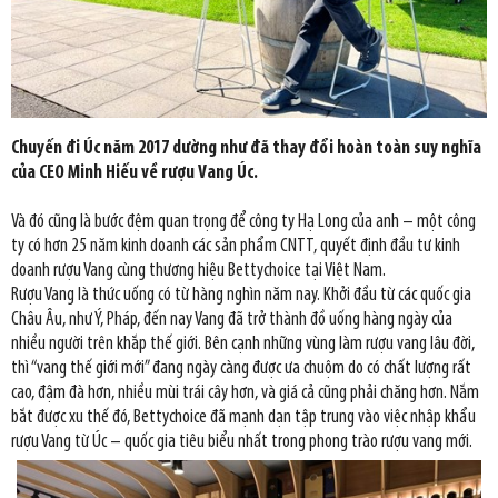
Chuyến đi Úc năm 2017 dường như đã thay đổi hoàn toàn suy nghĩa
của CEO Minh Hiếu về rượu Vang Úc.
Và đó cũng là bước đệm quan trọng để công ty Hạ Long của anh – một công
ty có hơn 25 năm kinh doanh các sản phẩm CNTT, quyết định đầu tư kinh
doanh rượu Vang cùng thương hiệu Bettychoice tại Việt Nam.
Rượu Vang là thức uống có từ hàng nghìn năm nay. Khởi đầu từ các quốc gia
Châu Âu, như Ý, Pháp, đến nay Vang đã trở thành đồ uống hàng ngày của
nhiều người trên khắp thế giới. Bên cạnh những vùng làm rượu vang lâu đời,
thì “vang thế giới mới” đang ngày càng được ưa chuộm do có chất lượng rất
cao, đậm đà hơn, nhiều mùi trái cây hơn, và giá cả cũng phải chăng hơn. Nắm
bắt được xu thế đó, Bettychoice đã mạnh dạn tập trung vào việc nhập khẩu
rượu Vang từ Úc – quốc gia tiêu biểu nhất trong phong trào rượu vang mới.