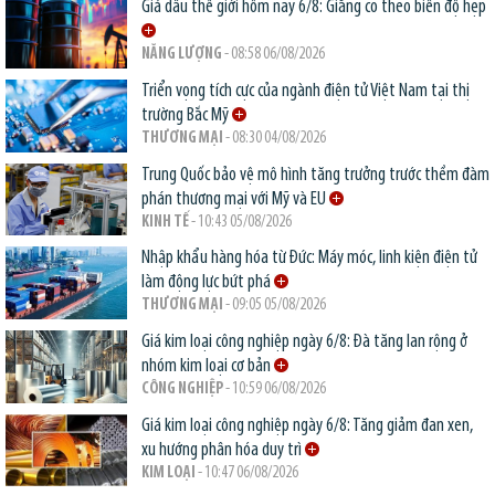
Giá dầu thế giới hôm nay 6/8: Giằng co theo biên độ hẹp
NĂNG LƯỢNG
- 08:58 06/08/2026
Triển vọng tích cực của ngành điện tử Việt Nam tại thị
trường Bắc Mỹ
THƯƠNG MẠI
- 08:30 04/08/2026
Trung Quốc bảo vệ mô hình tăng trưởng trước thềm đàm
phán thương mại với Mỹ và EU
KINH TẾ
- 10:43 05/08/2026
Nhập khẩu hàng hóa từ Đức: Máy móc, linh kiện điện tử
làm động lực bứt phá
THƯƠNG MẠI
- 09:05 05/08/2026
Giá kim loại công nghiệp ngày 6/8: Đà tăng lan rộng ở
nhóm kim loại cơ bản
CÔNG NGHIỆP
- 10:59 06/08/2026
Giá kim loại công nghiệp ngày 6/8: Tăng giảm đan xen,
xu hướng phân hóa duy trì
KIM LOẠI
- 10:47 06/08/2026