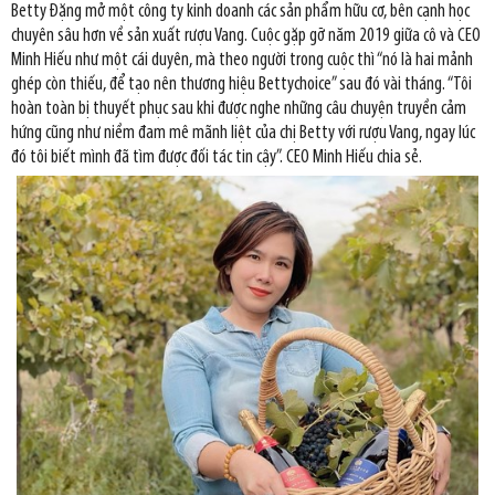
Betty Đặng mở một công ty kinh doanh các sản phẩm hữu cơ, bên cạnh học
chuyên sâu hơn về sản xuất rượu Vang. Cuộc gặp gỡ năm 2019 giữa cô và CEO
Minh Hiếu như một cái duyên, mà theo người trong cuộc thì “nó là hai mảnh
ghép còn thiếu, để tạo nên thương hiệu Bettychoice” sau đó vài tháng. “Tôi
hoàn toàn bị thuyết phục sau khi được nghe những câu chuyện truyền cảm
hứng cũng như niềm đam mê mãnh liệt của chị Betty với rượu Vang, ngay lúc
đó tôi biết mình đã tìm được đối tác tin cậy”. CEO Minh Hiếu chia sẻ.