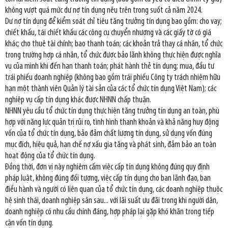
không vượt quá mức dư nợ tín dụng nêu trên trong suốt cả năm 2024.
Dư nợ tín dụng để kiểm soát chỉ tiêu tăng trưởng tín dụng bao gồm: cho vay;
chiết khấu, tái chiết khấu các công cụ chuyển nhượng và các giấy tờ có giá
khác; cho thuê tài chính; bao thanh toán; các khoản trả thay cá nhân, tổ chức
trong trường hợp cá nhân, tổ chức được bảo lãnh không thực hiện được nghĩa
vụ của mình khi đến hạn thanh toán; phát hành thẻ tín dụng; mua, đầu tư
trái phiếu doanh nghiệp (không bao gồm trái phiếu Công ty trách nhiệm hữu
hạn một thành viên Quản lý tài sản của các tổ chức tín dụng Việt Nam); các
nghiệp vụ cấp tín dụng khác được NHNN chấp thuận.
NHNN yêu cầu tổ chức tín dụng thực hiện tăng trưởng tín dụng an toàn, phù
hợp với năng lực quản trị rủi ro, tình hình thanh khoản và khả năng huy động
vốn của tổ chức tín dụng, bảo đảm chất lượng tín dụng, sử dụng vốn đúng
mục đích, hiệu quả, hạn chế nợ xấu gia tăng và phát sinh, đảm bảo an toàn
hoạt động của tổ chức tín dụng.
Đồng thời, đơn vị này nghiêm cấm việc cấp tín dụng không đúng quy định
pháp luật, không đúng đối tượng, việc cấp tín dụng cho ban lãnh đạo, ban
điều hành và người có liên quan của tổ chức tín dụng, các doanh nghiệp thuộc
hệ sinh thái, doanh nghiệp sân sau... với lãi suất ưu đãi trong khi người dân,
doanh nghiệp có nhu cầu chính đáng, hợp pháp lại gặp khó khăn trong tiếp
cận vốn tín dụng.