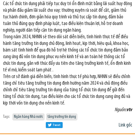
Các tổ chức tín dụng phải tiếp tục duy trì ổn định mặt bằng lãi suất huy động
và phấn đấu giảm lãi suất cho vay; thường xuyên rà soát để cắt, giảm thủ
tục hành chính, đơn giản hóa quy trình và thủ tục cấp tín dụng, đảm bảo
tuân thủ đúng quy định pháp luật, tạo điều kiện thuận lợi, hỗ trợ doanh
nghiệp, người dân tiếp cận tín dụng ngân hàng.
Trong năm 2024, NHNN sẽ theo dõi sát diễn biến, tình hình thực tế để điều
hành tăng trưởng tín dụng chủ động, linh hoạt, kịp thời, hiệu quả, khoa học,
bám sát tình hình để qua đó hỗ trợ hệ thống các tổ chức tín dụng đảm bảo
cung ứng đủ vốn tín dụng phục vụ nền kinh tế và an toàn hệ thống các tổ
chức tín dụng, gắn với thúc đẩy ưu tiên cho tăng trưởng kinh tế, ổn định kinh
tế vĩ mô, kiểm soát lạm phát .
Trên cơ sở đánh giá diễn biến, tình hình thực tế phù hợp, NHNN sẽ điều chỉnh
tăng chỉ tiêu tăng trưởng tín dụng định hướng năm 2024 và chủ động điều
chỉnh chỉ tiêu tăng trưởng tín dụng của từng tổ chức tín dụng để gửi đến
từng tổ chức tín dụng, tạo điều kiện cho các tổ chức tín dụng cung ứng đủ và
kịp thời vốn tín dụng cho nền kinh tế.
Nguồn:
vtv
Tags:
Ngân hàng Nhà nước
tăng trưởng tín dụng
Link gốc
Tweet