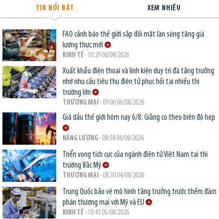
TIN NỔI BẬT
XEM NHIỀU
FAO cảnh báo thế giới sắp đối mặt làn sóng tăng giá
lương thực mới
KINH TẾ
- 10:29 06/08/2026
Xuất khẩu điện thoại và linh kiện duy trì đà tăng trưởng
nhờ nhu cầu tiêu thụ điện tử phục hồi tại nhiều thị
trường lớn
THƯƠNG MẠI
- 09:06 06/08/2026
Giá dầu thế giới hôm nay 6/8: Giằng co theo biên độ hẹp
NĂNG LƯỢNG
- 08:58 06/08/2026
Triển vọng tích cực của ngành điện tử Việt Nam tại thị
trường Bắc Mỹ
THƯƠNG MẠI
- 08:30 04/08/2026
Trung Quốc bảo vệ mô hình tăng trưởng trước thềm đàm
phán thương mại với Mỹ và EU
KINH TẾ
- 10:43 05/08/2026