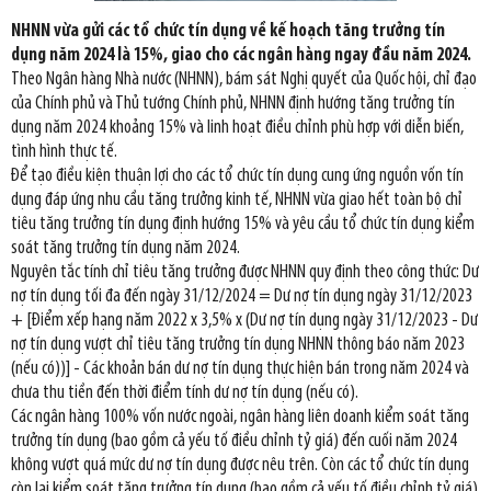
NHNN vừa gửi các tổ chức tín dụng về kế hoạch tăng trưởng tín
dụng năm 2024 là 15%, giao cho các ngân hàng ngay đầu năm 2024.
Theo Ngân hàng Nhà nước (NHNN), bám sát Nghị quyết của Quốc hội, chỉ đạo
của Chính phủ và Thủ tướng Chính phủ, NHNN định hướng tăng trưởng tín
dụng năm 2024 khoảng 15% và linh hoạt điều chỉnh phù hợp với diễn biến,
tình hình thực tế.
Để tạo điều kiện thuận lợi cho các tổ chức tín dụng cung ứng nguồn vốn tín
dụng đáp ứng nhu cầu tăng trưởng kinh tế, NHNN vừa giao hết toàn bộ chỉ
tiêu tăng trưởng tín dụng định hướng 15% và yêu cầu tổ chức tín dụng kiểm
soát tăng trưởng tín dụng năm 2024.
Nguyên tắc tính chỉ tiêu tăng trưởng được NHNN quy định theo công thức: Dư
nợ tín dụng tối đa đến ngày 31/12/2024 = Dư nợ tín dụng ngày 31/12/2023
+ [Điểm xếp hạng năm 2022 x 3,5% x (Dư nợ tín dụng ngày 31/12/2023 - Dư
nợ tín dụng vượt chỉ tiêu tăng trưởng tín dụng NHNN thông báo năm 2023
(nếu có))] - Các khoản bán dư nợ tín dụng thực hiện bán trong năm 2024 và
chưa thu tiền đến thời điểm tính dư nợ tín dụng (nếu có).
Các ngân hàng 100% vốn nước ngoài, ngân hàng liên doanh kiểm soát tăng
trưởng tín dụng (bao gồm cả yếu tố điều chỉnh tỷ giá) đến cuối năm 2024
không vượt quá mức dư nợ tín dụng được nêu trên. Còn các tổ chức tín dụng
còn lại kiểm soát tăng trưởng tín dụng (bao gồm cả yếu tố điều chỉnh tỷ giá)