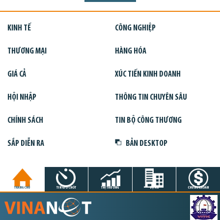
KINH TẾ
CÔNG NGHIỆP
THƯƠNG MẠI
HÀNG HÓA
GIÁ CẢ
XÚC TIẾN KINH DOANH
HỘI NHẬP
THÔNG TIN CHUYÊN SÂU
CHÍNH SÁCH
TIN BỘ CÔNG THƯƠNG
SẮP DIỄN RA
BẢN DESKTOP
TRANG CHỦ
TIN GIỜ CHÓT
THỊ TRƯỜNG
DỰ ÁN
CHỨNG KHOÁN