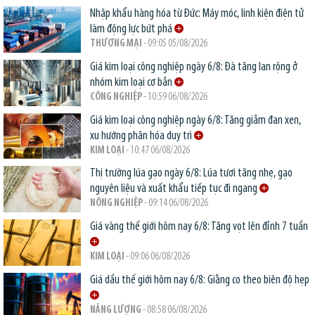
Nhập khẩu hàng hóa từ Đức: Máy móc, linh kiện điện tử
làm động lực bứt phá
THƯƠNG MẠI
- 09:05 05/08/2026
Giá kim loại công nghiệp ngày 6/8: Đà tăng lan rộng ở
nhóm kim loại cơ bản
CÔNG NGHIỆP
- 10:59 06/08/2026
Giá kim loại công nghiệp ngày 6/8: Tăng giảm đan xen,
xu hướng phân hóa duy trì
KIM LOẠI
- 10:47 06/08/2026
Thị trường lúa gạo ngày 6/8: Lúa tươi tăng nhẹ, gạo
nguyên liệu và xuất khẩu tiếp tục đi ngang
NÔNG NGHIỆP
- 09:14 06/08/2026
Giá vàng thế giới hôm nay 6/8: Tăng vọt lên đỉnh 7 tuần
KIM LOẠI
- 09:06 06/08/2026
Giá dầu thế giới hôm nay 6/8: Giằng co theo biên độ hẹp
NĂNG LƯỢNG
- 08:58 06/08/2026