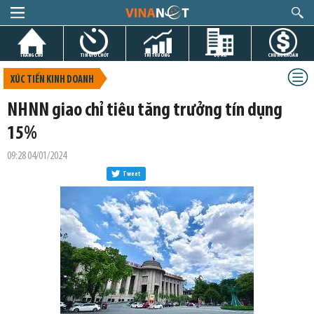
TRANG CHỦ
TIN GIỜ CHÓT
THỊ TRƯỜNG
DỰ ÁN
CHỨNG KHOÁN
XÚC TIẾN KINH DOANH
NHNN giao chỉ tiêu tăng trưởng tín dụng
15%
09:28 04/01/2024
Tweet