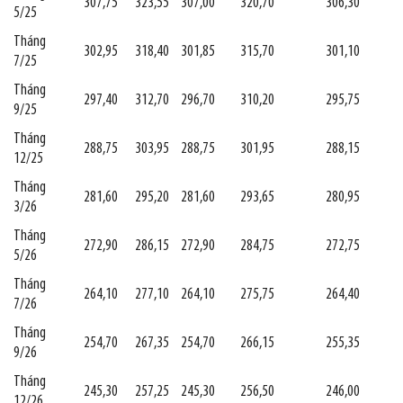
307,75
323,55
307,00
320,70
306,30
5/25
Tháng
302,95
318,40
301,85
315,70
301,10
7/25
Tháng
297,40
312,70
296,70
310,20
295,75
9/25
Tháng
288,75
303,95
288,75
301,95
288,15
12/25
Tháng
281,60
295,20
281,60
293,65
280,95
3/26
Tháng
272,90
286,15
272,90
284,75
272,75
5/26
Tháng
264,10
277,10
264,10
275,75
264,40
7/26
Tháng
254,70
267,35
254,70
266,15
255,35
9/26
Tháng
245,30
257,25
245,30
256,50
246,00
12/26