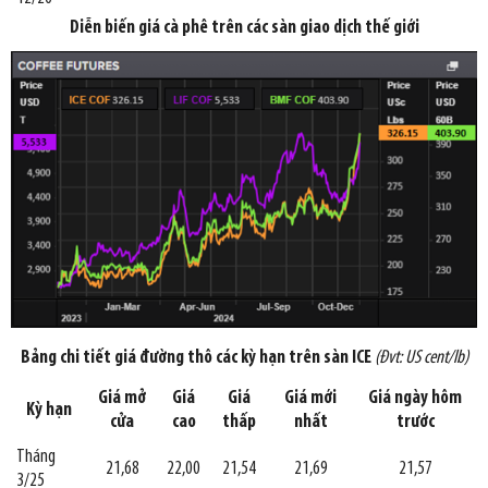
Diễn biến giá cà phê trên các sàn giao dịch thế giới
Bảng chi tiết giá đường thô các kỳ hạn trên sàn ICE
(Đvt: US cent/lb)
Giá mở
Giá
Giá
Giá mới
Giá ngày hôm
Kỳ hạn
cửa
cao
thấp
nhất
trước
Tháng
21,68
22,00
21,54
21,69
21,57
3/25