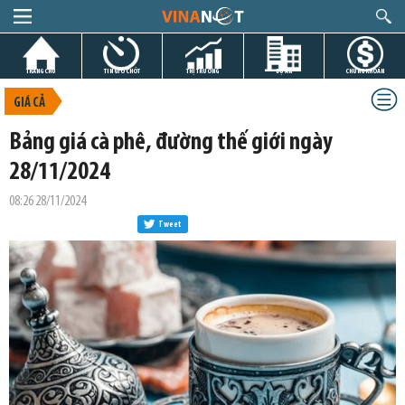
TRANG CHỦ
TIN GIỜ CHÓT
THỊ TRƯỜNG
DỰ ÁN
CHỨNG KHOÁN
GIÁ CẢ
Bảng giá cà phê, đường thế giới ngày
28/11/2024
08:26 28/11/2024
Tweet