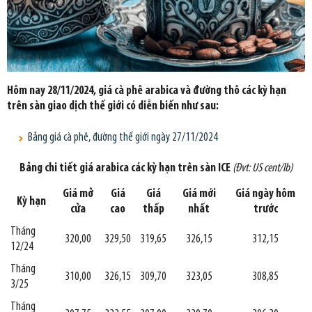
Hôm nay 28/11/2024, giá cà phê arabica và đường thô các kỳ hạn
trên sàn giao dịch thế giới có diễn biến như sau:
Bảng giá cà phê, đường thế giới ngày 27/11/2024
Bảng chi tiết giá arabica các kỳ hạn trên sàn ICE
(Đvt: US cent/lb)
Giá mở
Giá
Giá
Giá mới
Giá ngày hôm
Kỳ hạn
cửa
cao
thấp
nhất
trước
Tháng
320,00
329,50
319,65
326,15
312,15
12/24
Tháng
310,00
326,15
309,70
323,05
308,85
3/25
Tháng