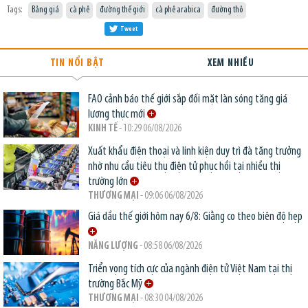
Tags:
Bảng giá
cà phê
đường thế giới
cà phê arabica
đường thô
Tweet
TIN NỔI BẬT
XEM NHIỀU
FAO cảnh báo thế giới sắp đối mặt làn sóng tăng giá
lương thực mới
KINH TẾ
- 10:29 06/08/2026
Xuất khẩu điện thoại và linh kiện duy trì đà tăng trưởng
nhờ nhu cầu tiêu thụ điện tử phục hồi tại nhiều thị
trường lớn
THƯƠNG MẠI
- 09:06 06/08/2026
Giá dầu thế giới hôm nay 6/8: Giằng co theo biên độ hẹp
NĂNG LƯỢNG
- 08:58 06/08/2026
Triển vọng tích cực của ngành điện tử Việt Nam tại thị
trường Bắc Mỹ
THƯƠNG MẠI
- 08:30 04/08/2026