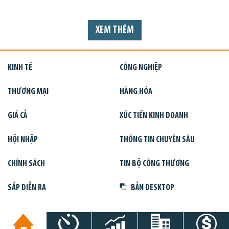
XEM THÊM
KINH TẾ
CÔNG NGHIỆP
THƯƠNG MẠI
HÀNG HÓA
GIÁ CẢ
XÚC TIẾN KINH DOANH
HỘI NHẬP
THÔNG TIN CHUYÊN SÂU
CHÍNH SÁCH
TIN BỘ CÔNG THƯƠNG
SẮP DIỄN RA
BẢN DESKTOP