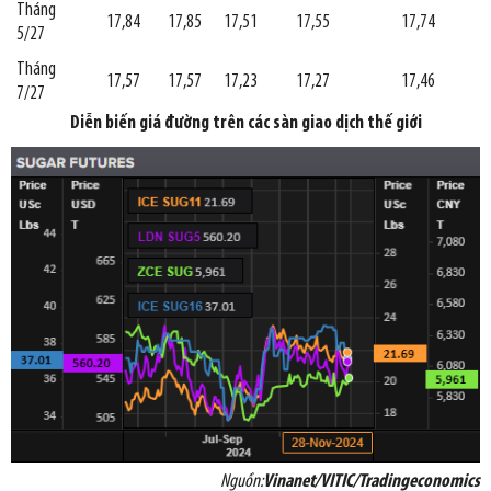
Tháng
17,84
17,85
17,51
17,55
17,74
5/27
Tháng
17,57
17,57
17,23
17,27
17,46
7/27
Diễn biến giá đường trên các sàn giao dịch thế giới
Nguồn:
Vinanet/VITIC/Tradingeconomics