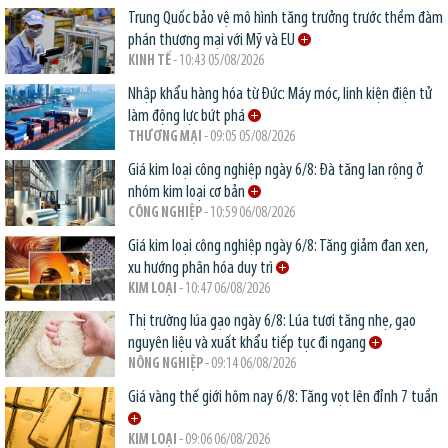
Trung Quốc bảo vệ mô hình tăng trưởng trước thềm đàm
phán thương mại với Mỹ và EU
KINH TẾ
- 10:43 05/08/2026
Nhập khẩu hàng hóa từ Đức: Máy móc, linh kiện điện tử
làm động lực bứt phá
THƯƠNG MẠI
- 09:05 05/08/2026
Giá kim loại công nghiệp ngày 6/8: Đà tăng lan rộng ở
nhóm kim loại cơ bản
CÔNG NGHIỆP
- 10:59 06/08/2026
Giá kim loại công nghiệp ngày 6/8: Tăng giảm đan xen,
xu hướng phân hóa duy trì
KIM LOẠI
- 10:47 06/08/2026
Thị trường lúa gạo ngày 6/8: Lúa tươi tăng nhẹ, gạo
nguyên liệu và xuất khẩu tiếp tục đi ngang
NÔNG NGHIỆP
- 09:14 06/08/2026
Giá vàng thế giới hôm nay 6/8: Tăng vọt lên đỉnh 7 tuần
KIM LOẠI
- 09:06 06/08/2026