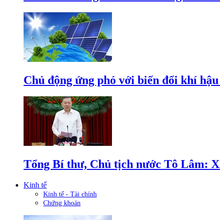
Chủ động ứng phó với biến đổi khí hậu
Tổng Bí thư, Chủ tịch nước Tô Lâm: Xâ
Kinh tế
Kinh tế - Tài chính
Chứng khoán