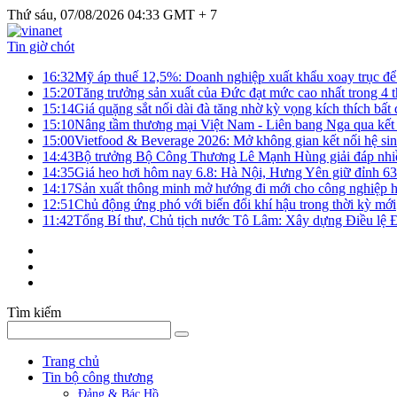
Thứ sáu, 07/08/2026 04:33 GMT + 7
Tin giờ chót
16:32
Mỹ áp thuế 12,5%: Doanh nghiệp xuất khẩu xoay trục để g
15:20
Tăng trưởng sản xuất của Đức đạt mức cao nhất trong 4 
15:14
Giá quặng sắt nối dài đà tăng nhờ kỳ vọng kích thích bấ
15:10
Nâng tầm thương mại Việt Nam - Liên bang Nga qua kết 
15:00
Vietfood & Beverage 2026: Mở không gian kết nối hệ si
14:43
Bộ trưởng Bộ Công Thương Lê Mạnh Hùng giải đáp nhiều 
14:35
Giá heo hơi hôm nay 6.8: Hà Nội, Hưng Yên giữ đỉnh 6
14:17
Sản xuất thông minh mở hướng đi mới cho công nghiệp h
12:51
Chủ động ứng phó với biến đổi khí hậu trong thời kỳ mới
11:42
Tổng Bí thư, Chủ tịch nước Tô Lâm: Xây dựng Điều lệ Đả
Tìm kiếm
Trang chủ
Tin bộ công thương
Đảng & Bác Hồ