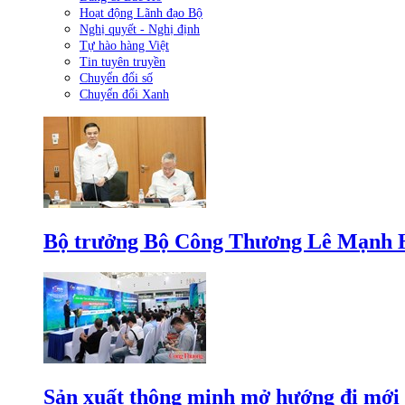
Hoạt động Lãnh đạo Bộ
Nghị quyết - Nghị định
Tự hào hàng Việt
Tin tuyên truyền
Chuyển đổi số
Chuyển đổi Xanh
Bộ trưởng Bộ Công Thương Lê Mạnh Hùn
Sản xuất thông minh mở hướng đi mới 