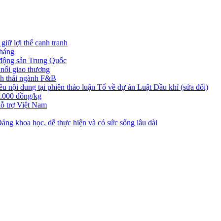
iữ lợi thế cạnh tranh
tháng
t động sản Trung Quốc
nối giao thương
nh thái ngành F&B
nội dung tại phiên thảo luận Tổ về dự án Luật Dầu khí (sửa đổi)
3.000 đồng/kg
ỗ trợ Việt Nam
ng khoa học, dễ thực hiện và có sức sống lâu dài