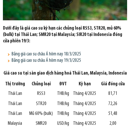
Dưới đây là giá cao su kỳ hạn các chủng loại RSS3, STR20, mủ 60%
(bulk) tại Thái Lan; SMR20 tại Malaysia; SIR20 tại Indonesia đóng
cửa phiên 19/3:
Bảng giá cao su châu Á hôm nay 18/3/2025
Bảng giá cao su châu Á hôm nay 19/3/2025
Giá cao su tại
sàn giao dịch hàng hoá Thái Lan, Malaysia, Indonesia
Thị trường
Chủng loại
ĐVT
Kỳ hạn
Giá đóng cửa
Thái Lan
RSS3
THB/kg
Tháng 4/2025
81,71
Thái Lan
STR20
THB/kg
Tháng 4/2025
72,26
Thái Lan
Mủ 60% (bulk)
THB/kg
Tháng 4/2025
51,48
Malaysia
SMR20
USD/kg
Tháng 4/2025
2,00