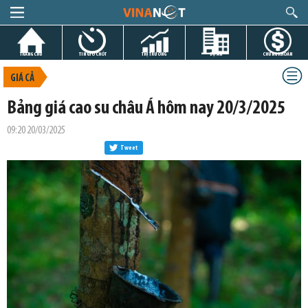
TRANG CHỦ
TIN GIỜ CHÓT
THỊ TRƯỜNG
DỰ ÁN
CHỨNG KHOÁN
GIÁ CẢ
Bảng giá cao su châu Á hôm nay 20/3/2025
09:20 20/03/2025
Tweet