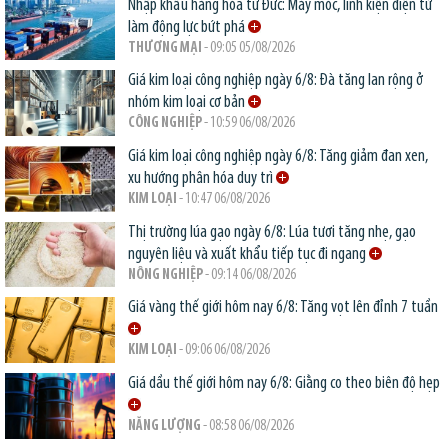
Nhập khẩu hàng hóa từ Đức: Máy móc, linh kiện điện tử
làm động lực bứt phá
THƯƠNG MẠI
- 09:05 05/08/2026
Giá kim loại công nghiệp ngày 6/8: Đà tăng lan rộng ở
nhóm kim loại cơ bản
CÔNG NGHIỆP
- 10:59 06/08/2026
Giá kim loại công nghiệp ngày 6/8: Tăng giảm đan xen,
xu hướng phân hóa duy trì
KIM LOẠI
- 10:47 06/08/2026
Thị trường lúa gạo ngày 6/8: Lúa tươi tăng nhẹ, gạo
nguyên liệu và xuất khẩu tiếp tục đi ngang
NÔNG NGHIỆP
- 09:14 06/08/2026
Giá vàng thế giới hôm nay 6/8: Tăng vọt lên đỉnh 7 tuần
KIM LOẠI
- 09:06 06/08/2026
Giá dầu thế giới hôm nay 6/8: Giằng co theo biên độ hẹp
NĂNG LƯỢNG
- 08:58 06/08/2026