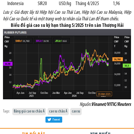
Indonesia
SIR20
USD/kg
Tháng 4/2025
1,96
Lưu ý: Giá được lấy từ Hiệp hội Cao
su Thái Lan, Hiệp hội Cao su Malaysia, Hiệp
hội Cao su Quốc tế và một trang web tư nhân của Thái Lan để tham chiếu.
Biểu đồ giá cao su kỳ hạn tháng 5/2025 trên sàn Thượng Hải
Nguồn:
Vinanet/VITIC/Reuters
Tags:
Bảng giá cao su châu Á
cao su châu Á
cao su
Tweet