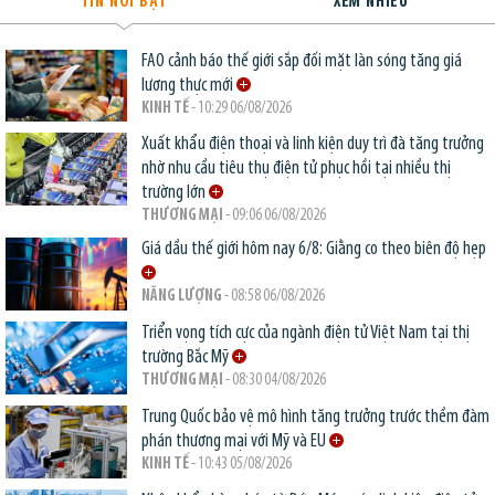
TIN NỔI BẬT
XEM NHIỀU
FAO cảnh báo thế giới sắp đối mặt làn sóng tăng giá
lương thực mới
KINH TẾ
- 10:29 06/08/2026
Xuất khẩu điện thoại và linh kiện duy trì đà tăng trưởng
nhờ nhu cầu tiêu thụ điện tử phục hồi tại nhiều thị
trường lớn
THƯƠNG MẠI
- 09:06 06/08/2026
Giá dầu thế giới hôm nay 6/8: Giằng co theo biên độ hẹp
NĂNG LƯỢNG
- 08:58 06/08/2026
Triển vọng tích cực của ngành điện tử Việt Nam tại thị
trường Bắc Mỹ
THƯƠNG MẠI
- 08:30 04/08/2026
Trung Quốc bảo vệ mô hình tăng trưởng trước thềm đàm
phán thương mại với Mỹ và EU
KINH TẾ
- 10:43 05/08/2026