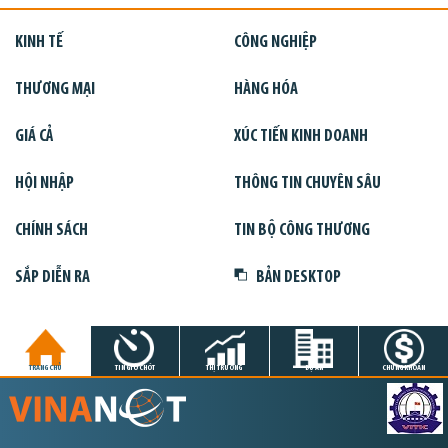
KINH TẾ
CÔNG NGHIỆP
THƯƠNG MẠI
HÀNG HÓA
GIÁ CẢ
XÚC TIẾN KINH DOANH
HỘI NHẬP
THÔNG TIN CHUYÊN SÂU
CHÍNH SÁCH
TIN BỘ CÔNG THƯƠNG
SẮP DIỄN RA
BẢN DESKTOP
TRANG CHỦ
TIN GIỜ CHÓT
THỊ TRƯỜNG
DỰ ÁN
CHỨNG KHOÁN