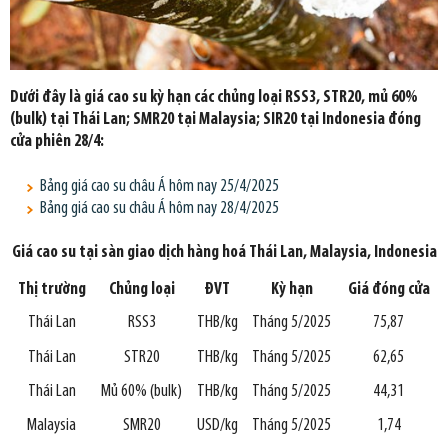
Dưới đây là giá cao su kỳ hạn các chủng loại RSS3, STR20, mủ 60%
(bulk) tại Thái Lan; SMR20 tại Malaysia; SIR20 tại Indonesia đóng
cửa phiên 28/4:
Bảng giá cao su châu Á hôm nay 25/4/2025
Bảng giá cao su châu Á hôm nay 28/4/2025
Giá cao su tại
sàn giao dịch hàng hoá Thái Lan, Malaysia, Indonesia
Thị trường
Chủng loại
ĐVT
Kỳ hạn
Giá đóng cửa
Thái Lan
RSS3
THB/kg
Tháng 5/2025
75,87
Thái Lan
STR20
THB/kg
Tháng 5/2025
62,65
Thái Lan
Mủ 60% (bulk)
THB/kg
Tháng 5/2025
44,31
Malaysia
SMR20
USD/kg
Tháng 5/2025
1,74