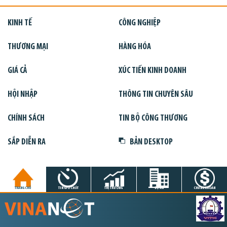
KINH TẾ
CÔNG NGHIỆP
THƯƠNG MẠI
HÀNG HÓA
GIÁ CẢ
XÚC TIẾN KINH DOANH
HỘI NHẬP
THÔNG TIN CHUYÊN SÂU
CHÍNH SÁCH
TIN BỘ CÔNG THƯƠNG
SẮP DIỄN RA
BẢN DESKTOP
TRANG CHỦ
TIN GIỜ CHÓT
THỊ TRƯỜNG
DỰ ÁN
CHỨNG KHOÁN