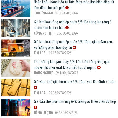
Nhập khẩu hàng hóa từ Đức: Máy móc, linh kiện điện tử
làm động lực bứt phá
THƯƠNG MẠI
- 09:05 05/08/2026
Giá kim loại công nghiệp ngày 6/8: Đà tăng lan rộng ở
nhóm kim loại cơ bản
CÔNG NGHIỆP
- 10:59 06/08/2026
Giá kim loại công nghiệp ngày 6/8: Tăng giảm đan xen,
xu hướng phân hóa duy trì
KIM LOẠI
- 10:47 06/08/2026
Thị trường lúa gạo ngày 6/8: Lúa tươi tăng nhẹ, gạo
nguyên liệu và xuất khẩu tiếp tục đi ngang
NÔNG NGHIỆP
- 09:14 06/08/2026
Giá vàng thế giới hôm nay 6/8: Tăng vọt lên đỉnh 7 tuần
KIM LOẠI
- 09:06 06/08/2026
Giá dầu thế giới hôm nay 6/8: Giằng co theo biên độ hẹp
NĂNG LƯỢNG
- 08:58 06/08/2026