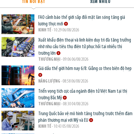
TIN NỔI BẬT
XEM NHIỀU
FAO cảnh báo thế giới sắp đối mặt làn sóng tăng giá
lương thực mới
KINH TẾ
- 10:29 06/08/2026
Xuất khẩu điện thoại và linh kiện duy trì đà tăng trưởng
nhờ nhu cầu tiêu thụ điện tử phục hồi tại nhiều thị
trường lớn
THƯƠNG MẠI
- 09:06 06/08/2026
Giá dầu thế giới hôm nay 6/8: Giằng co theo biên độ hẹp
NĂNG LƯỢNG
- 08:58 06/08/2026
Triển vọng tích cực của ngành điện tử Việt Nam tại thị
trường Bắc Mỹ
THƯƠNG MẠI
- 08:30 04/08/2026
Trung Quốc bảo vệ mô hình tăng trưởng trước thềm đàm
phán thương mại với Mỹ và EU
KINH TẾ
- 10:43 05/08/2026