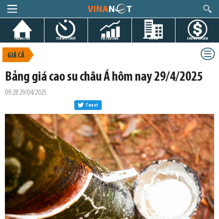
TRANG CHỦ
TIN GIỜ CHÓT
THỊ TRƯỜNG
DỰ ÁN
CHỨNG KHOÁN
GIÁ CẢ
Bảng giá cao su châu Á hôm nay 29/4/2025
09:28 29/04/2025
Tweet