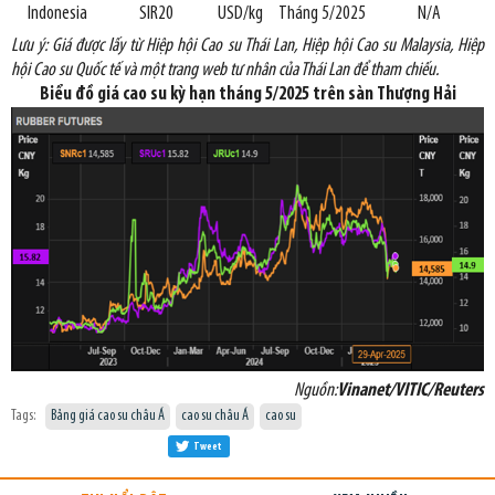
Indonesia
SIR20
USD/kg
Tháng 5/2025
N/A
Lưu ý: Giá được lấy từ Hiệp hội Cao
su Thái Lan, Hiệp hội Cao su Malaysia, Hiệp
hội Cao su Quốc tế và một trang web tư nhân của Thái Lan để tham chiếu.
Biểu đồ giá cao su kỳ hạn tháng 5/2025 trên sàn Thượng Hải
Nguồn:
Vinanet/VITIC/Reuters
Tags:
Bảng giá cao su châu Á
cao su châu Á
cao su
Tweet