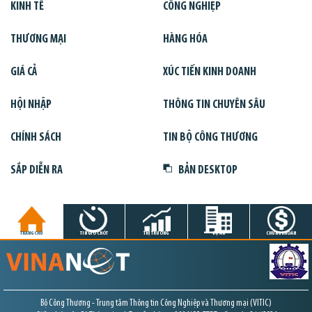
KINH TẾ
CÔNG NGHIỆP
THƯƠNG MẠI
HÀNG HÓA
GIÁ CẢ
XÚC TIẾN KINH DOANH
HỘI NHẬP
THÔNG TIN CHUYÊN SÂU
CHÍNH SÁCH
TIN BỘ CÔNG THƯƠNG
SẮP DIỄN RA
BẢN DESKTOP
TRANG CHỦ
TIN GIỜ CHÓT
THỊ TRƯỜNG
DỰ ÁN
CHỨNG KHOÁN
Bộ Công Thương - Trung tâm Thông tin Công Nghiệp và Thương mại (VITIC)