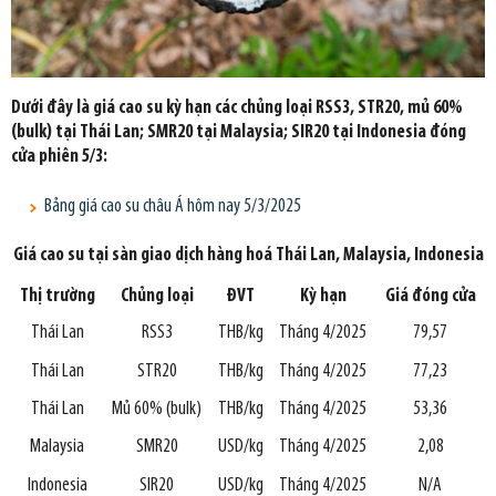
Dưới đây là giá cao su kỳ hạn các chủng loại RSS3, STR20, mủ 60%
(bulk) tại Thái Lan; SMR20 tại Malaysia; SIR20 tại Indonesia đóng
cửa phiên 5/3:
Bảng giá cao su châu Á hôm nay 5/3/2025
Giá cao su tại
sàn giao dịch hàng hoá Thái Lan, Malaysia, Indonesia
Thị trường
Chủng loại
ĐVT
Kỳ hạn
Giá đóng cửa
Thái Lan
RSS3
THB/kg
Tháng 4/2025
79,57
Thái Lan
STR20
THB/kg
Tháng 4/2025
77,23
Thái Lan
Mủ 60% (bulk)
THB/kg
Tháng 4/2025
53,36
Malaysia
SMR20
USD/kg
Tháng 4/2025
2,08
Indonesia
SIR20
USD/kg
Tháng 4/2025
N/A