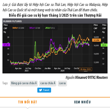
Lưu ý: Giá được lấy từ Hiệp hội Cao
su Thái Lan, Hiệp hội Cao su Malaysia, Hiệp
hội Cao su Quốc tế và một trang web tư nhân của Thái Lan để tham chiếu.
Biểu đồ giá cao su kỳ hạn tháng 3/2025 trên sàn Thượng Hải
Nguồn:
Vinanet/VITIC/Reuters
Tags:
Bảng giá cao su châu Á
cao su châu Á
cao su
Tweet
TIN NỔI BẬT
XEM NHIỀU