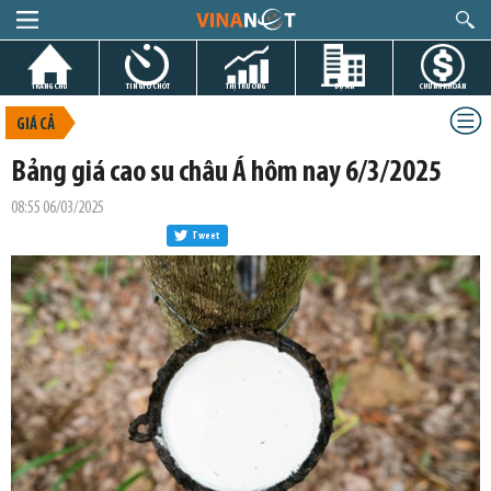
TRANG CHỦ
TIN GIỜ CHÓT
THỊ TRƯỜNG
DỰ ÁN
CHỨNG KHOÁN
GIÁ CẢ
Bảng giá cao su châu Á hôm nay 6/3/2025
08:55 06/03/2025
Tweet