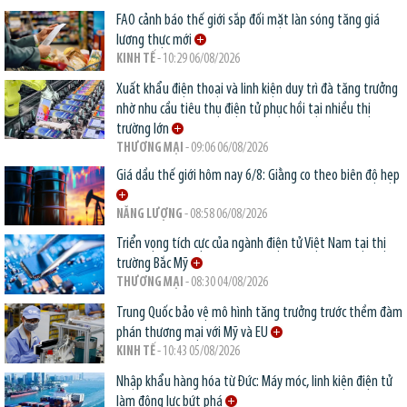
FAO cảnh báo thế giới sắp đối mặt làn sóng tăng giá
lương thực mới
KINH TẾ
- 10:29 06/08/2026
Xuất khẩu điện thoại và linh kiện duy trì đà tăng trưởng
nhờ nhu cầu tiêu thụ điện tử phục hồi tại nhiều thị
trường lớn
THƯƠNG MẠI
- 09:06 06/08/2026
Giá dầu thế giới hôm nay 6/8: Giằng co theo biên độ hẹp
NĂNG LƯỢNG
- 08:58 06/08/2026
Triển vọng tích cực của ngành điện tử Việt Nam tại thị
trường Bắc Mỹ
THƯƠNG MẠI
- 08:30 04/08/2026
Trung Quốc bảo vệ mô hình tăng trưởng trước thềm đàm
phán thương mại với Mỹ và EU
KINH TẾ
- 10:43 05/08/2026
Nhập khẩu hàng hóa từ Đức: Máy móc, linh kiện điện tử
làm động lực bứt phá